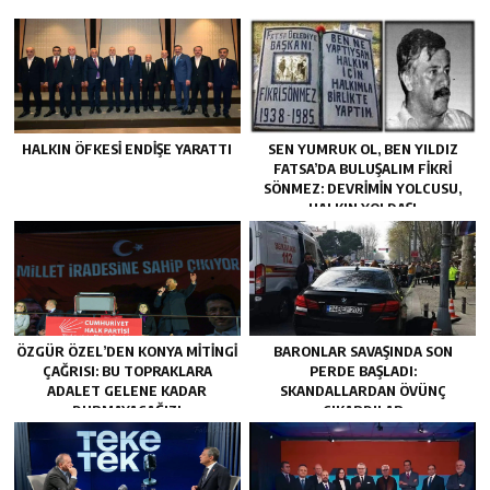
HALKIN ÖFKESI ENDIŞE YARATTI
SEN YUMRUK OL, BEN YILDIZ
FATSA’DA BULUŞALIM FIKRI
SÖNMEZ: DEVRIMIN YOLCUSU,
HALKIN YOLDAŞI
ÖZGÜR ÖZEL’DEN KONYA MITINGI
BARONLAR SAVAŞINDA SON
ÇAĞRISI: BU TOPRAKLARA
PERDE BAŞLADI:
ADALET GELENE KADAR
SKANDALLARDAN ÖVÜNÇ
DURMAYACAĞIZ!
ÇIKARDILAR