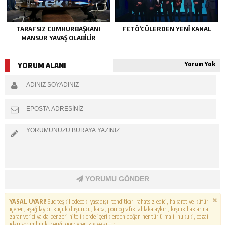
TARAFSIZ CUMHURBAŞKANI
FETÖ’CÜLERDEN YENI KANAL
MANSUR YAVAŞ OLABİLİR
Yorum Yok
YORUM ALANI
YORUMU GÖNDER
YASAL UYARI!
Suç teşkil edecek, yasadışı, tehditkar, rahatsız edici, hakaret ve küfür
içeren, aşağılayıcı, küçük düşürücü, kaba, pornografik, ahlaka aykırı, kişilik haklarına
zarar verici ya da benzeri niteliklerde içeriklerden doğan her türlü mali, hukuki, cezai,
idari sorumluluk içeriği gönderen kişiye aittir.