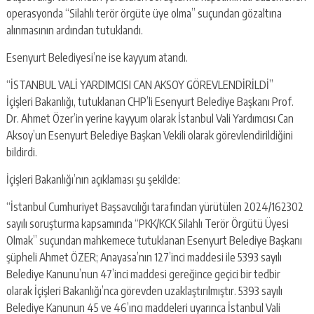
operasyonda “Silahlı terör örgüte üye olma” suçundan gözaltına
alınmasının ardından tutuklandı.
Esenyurt Belediyesi’ne ise kayyum atandı.
“İSTANBUL VALİ YARDIMCISI CAN AKSOY GÖREVLENDİRİLDİ”
İçişleri Bakanlığı, tutuklanan CHP’li Esenyurt Belediye Başkanı Prof.
Dr. Ahmet Özer’in yerine kayyum olarak İstanbul Vali Yardımcısı Can
Aksoy’un Esenyurt Belediye Başkan Vekili olarak görevlendirildiğini
bildirdi.
İçişleri Bakanlığı’nın açıklaması şu şekilde:
“İstanbul Cumhuriyet Başsavcılığı tarafından yürütülen 2024/162302
sayılı soruşturma kapsamında “PKK/KCK Silahlı Terör Örgütü Üyesi
Olmak” suçundan mahkemece tutuklanan Esenyurt Belediye Başkanı
şüpheli Ahmet ÖZER; Anayasa’nın 127’inci maddesi ile 5393 sayılı
Belediye Kanunu’nun 47’inci maddesi gereğince geçici bir tedbir
olarak İçişleri Bakanlığı’nca görevden uzaklaştırılmıştır. 5393 sayılı
Belediye Kanunun 45 ve 46’ıncı maddeleri uyarınca İstanbul Vali