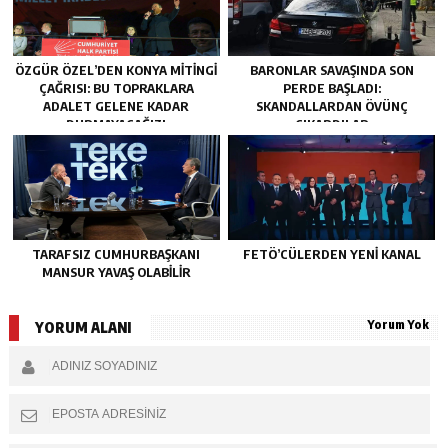
ÖZGÜR ÖZEL’DEN KONYA MITINGI
BARONLAR SAVAŞINDA SON
ÇAĞRISI: BU TOPRAKLARA
PERDE BAŞLADI:
ADALET GELENE KADAR
SKANDALLARDAN ÖVÜNÇ
DURMAYACAĞIZ!
ÇIKARDILAR
TARAFSIZ CUMHURBAŞKANI
FETÖ’CÜLERDEN YENI KANAL
MANSUR YAVAŞ OLABİLİR
Yorum Yok
YORUM ALANI