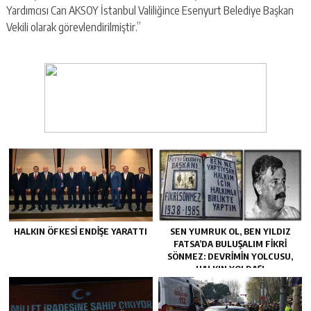
Yardımcısı Can AKSOY İstanbul Valiliğince Esenyurt Belediye Başkan
Vekili olarak görevlendirilmiştir.”
HALKIN ÖFKESI ENDIŞE YARATTI
SEN YUMRUK OL, BEN YILDIZ
FATSA’DA BULUŞALIM FIKRI
SÖNMEZ: DEVRIMIN YOLCUSU,
HALKIN YOLDAŞI