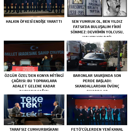
HALKIN ÖFKESI ENDIŞE YARATTI
SEN YUMRUK OL, BEN YILDIZ
FATSA’DA BULUŞALIM FIKRI
SÖNMEZ: DEVRIMIN YOLCUSU,
HALKIN YOLDAŞI
ÖZGÜR ÖZEL’DEN KONYA MITINGI
BARONLAR SAVAŞINDA SON
ÇAĞRISI: BU TOPRAKLARA
PERDE BAŞLADI:
ADALET GELENE KADAR
SKANDALLARDAN ÖVÜNÇ
DURMAYACAĞIZ!
ÇIKARDILAR
TARAFSIZ CUMHURBAŞKANI
FETÖ’CÜLERDEN YENI KANAL