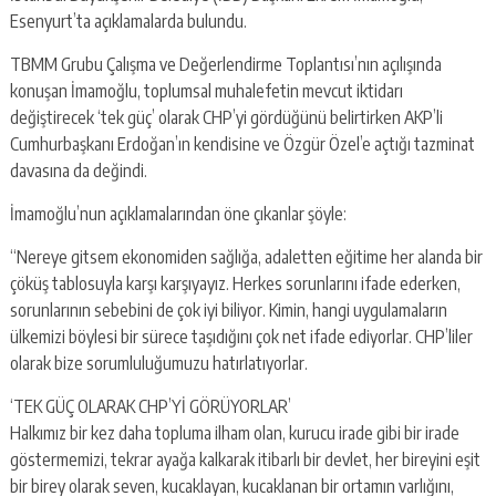
Esenyurt’ta açıklamalarda bulundu.
TBMM Grubu Çalışma ve Değerlendirme Toplantısı’nın açılışında
konuşan İmamoğlu, toplumsal muhalefetin mevcut iktidarı
değiştirecek ‘tek güç’ olarak CHP’yi gördüğünü belirtirken AKP’li
Cumhurbaşkanı Erdoğan’ın kendisine ve Özgür Özel’e açtığı tazminat
davasına da değindi.
İmamoğlu’nun açıklamalarından öne çıkanlar şöyle:
“Nereye gitsem ekonomiden sağlığa, adaletten eğitime her alanda bir
çöküş tablosuyla karşı karşıyayız. Herkes sorunlarını ifade ederken,
sorunlarının sebebini de çok iyi biliyor. Kimin, hangi uygulamaların
ülkemizi böylesi bir sürece taşıdığını çok net ifade ediyorlar. CHP’liler
olarak bize sorumluluğumuzu hatırlatıyorlar.
‘TEK GÜÇ OLARAK CHP’Yİ GÖRÜYORLAR’
Halkımız bir kez daha topluma ilham olan, kurucu irade gibi bir irade
göstermemizi, tekrar ayağa kalkarak itibarlı bir devlet, her bireyini eşit
bir birey olarak seven, kucaklayan, kucaklanan bir ortamın varlığını,