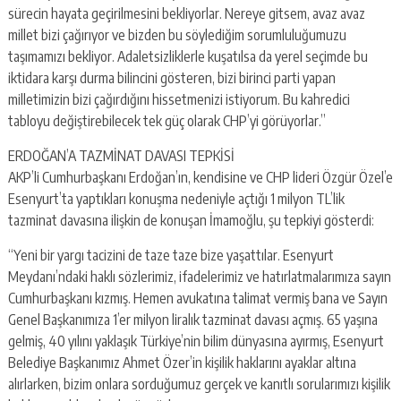
sürecin hayata geçirilmesini bekliyorlar. Nereye gitsem, avaz avaz
millet bizi çağırıyor ve bizden bu söylediğim sorumluluğumuzu
taşımamızı bekliyor. Adaletsizliklerle kuşatılsa da yerel seçimde bu
iktidara karşı durma bilincini gösteren, bizi birinci parti yapan
milletimizin bizi çağırdığını hissetmenizi istiyorum. Bu kahredici
tabloyu değiştirebilecek tek güç olarak CHP’yi görüyorlar.”
ERDOĞAN’A TAZMİNAT DAVASI TEPKİSİ
AKP’li Cumhurbaşkanı Erdoğan’ın, kendisine ve CHP lideri Özgür Özel’e
Esenyurt’ta yaptıkları konuşma nedeniyle açtığı 1 milyon TL’lik
tazminat davasına ilişkin de konuşan İmamoğlu, şu tepkiyi gösterdi:
“Yeni bir yargı tacizini de taze taze bize yaşattılar. Esenyurt
Meydanı’ndaki haklı sözlerimiz, ifadelerimiz ve hatırlatmalarımıza sayın
Cumhurbaşkanı kızmış. Hemen avukatına talimat vermiş bana ve Sayın
Genel Başkanımıza 1’er milyon liralık tazminat davası açmış. 65 yaşına
gelmiş, 40 yılını yaklaşık Türkiye’nin bilim dünyasına ayırmış, Esenyurt
Belediye Başkanımız Ahmet Özer’in kişilik haklarını ayaklar altına
alırlarken, bizim onlara sorduğumuz gerçek ve kanıtlı sorularımızı kişilik