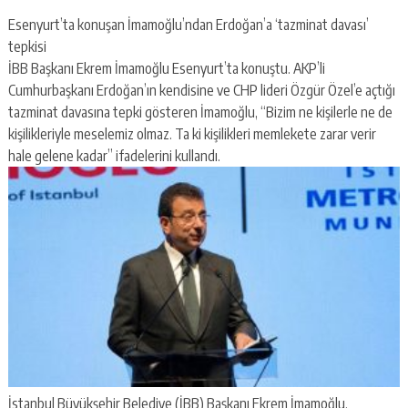
Esenyurt’ta konuşan İmamoğlu’ndan Erdoğan’a ‘tazminat davası’
tepkisi
İBB Başkanı Ekrem İmamoğlu Esenyurt’ta konuştu. AKP’li
Cumhurbaşkanı Erdoğan’ın kendisine ve CHP lideri Özgür Özel’e açtığı
tazminat davasına tepki gösteren İmamoğlu, “Bizim ne kişilerle ne de
kişilikleriyle meselemiz olmaz. Ta ki kişilikleri memlekete zarar verir
hale gelene kadar” ifadelerini kullandı.
İstanbul Büyükşehir Belediye (İBB) Başkanı Ekrem İmamoğlu,