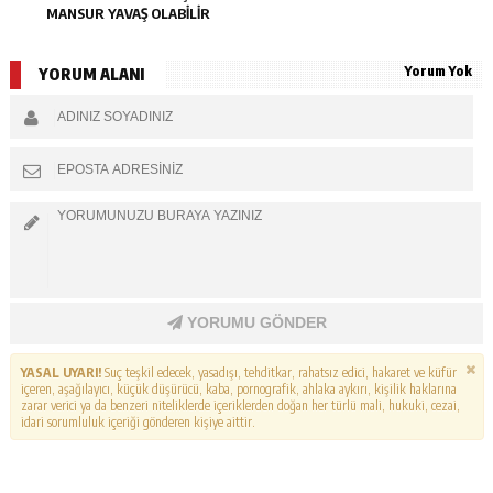
MANSUR YAVAŞ OLABİLİR
Yorum Yok
YORUM ALANI
YORUMU GÖNDER
YASAL UYARI!
Suç teşkil edecek, yasadışı, tehditkar, rahatsız edici, hakaret ve küfür
içeren, aşağılayıcı, küçük düşürücü, kaba, pornografik, ahlaka aykırı, kişilik haklarına
zarar verici ya da benzeri niteliklerde içeriklerden doğan her türlü mali, hukuki, cezai,
idari sorumluluk içeriği gönderen kişiye aittir.