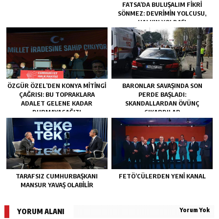
FATSA’DA BULUŞALIM FIKRI
SÖNMEZ: DEVRIMIN YOLCUSU,
HALKIN YOLDAŞI
ÖZGÜR ÖZEL’DEN KONYA MITINGI
BARONLAR SAVAŞINDA SON
ÇAĞRISI: BU TOPRAKLARA
PERDE BAŞLADI:
ADALET GELENE KADAR
SKANDALLARDAN ÖVÜNÇ
DURMAYACAĞIZ!
ÇIKARDILAR
TARAFSIZ CUMHURBAŞKANI
FETÖ’CÜLERDEN YENI KANAL
MANSUR YAVAŞ OLABİLİR
Yorum Yok
YORUM ALANI