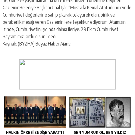
hep birlikte yaşatmak adına bu tür etkinliklerin önemine değinen
Gaziemir Belediye Başkanı Ünal Işık, “Mustafa Kemal Atatürk’ün izinde,
Cumhuriyet değerlerine sahip çıkarak tek yürek olan, birlik ve
beraberlik mesajı veren Gaziemirlilere teşekkür ediyorum. Atamızın
izinde, Cumhuriyetin ışığında daima ileriye. 29 Ekim Cumhuriyet
Bayramımız kutlu olsun” dedi.
Kaynak: (BYZHA) Beyaz Haber Ajansı
HALKIN ÖFKESI ENDIŞE YARATTI
SEN YUMRUK OL, BEN YILDIZ