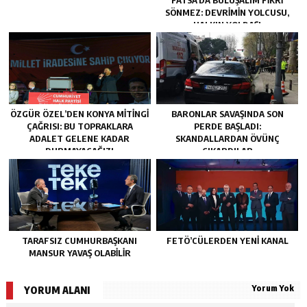
FATSA’DA BULUŞALIM FIKRI
SÖNMEZ: DEVRIMIN YOLCUSU,
HALKIN YOLDAŞI
ÖZGÜR ÖZEL’DEN KONYA MITINGI
BARONLAR SAVAŞINDA SON
ÇAĞRISI: BU TOPRAKLARA
PERDE BAŞLADI:
ADALET GELENE KADAR
SKANDALLARDAN ÖVÜNÇ
DURMAYACAĞIZ!
ÇIKARDILAR
TARAFSIZ CUMHURBAŞKANI
FETÖ’CÜLERDEN YENI KANAL
MANSUR YAVAŞ OLABİLİR
Yorum Yok
YORUM ALANI