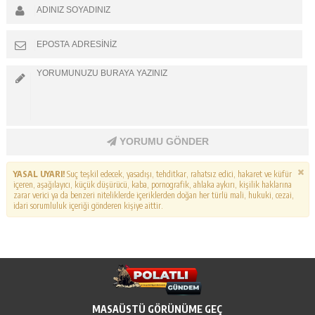
YORUMU GÖNDER
YASAL UYARI!
Suç teşkil edecek, yasadışı, tehditkar, rahatsız edici, hakaret ve küfür
içeren, aşağılayıcı, küçük düşürücü, kaba, pornografik, ahlaka aykırı, kişilik haklarına
zarar verici ya da benzeri niteliklerde içeriklerden doğan her türlü mali, hukuki, cezai,
idari sorumluluk içeriği gönderen kişiye aittir.
MASAÜSTÜ GÖRÜNÜME GEÇ