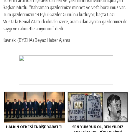
Törenin ardından ilçedeki gazileri ve yakınlarını kahvaltıda ağırlayan
Başkan Mutlu, “Kahraman gazilerimize minnet ve vefa borcumuz var.
Tüm gazilerimizin 19 Eylül Gaziler Günü’nü kutluyor; başta Gazi
Mustafa Kemal Atatürk olmak üzere, aramızdan ayrılan gazilerimizi de
saygı ve rahmetle anıyorum” dedi.
Kaynak: (BYZHA) Beyaz Haber Ajansı
HALKIN ÖFKESI ENDIŞE YARATTI
SEN YUMRUK OL, BEN YILDIZ