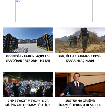
PKK FESIH KARARINI AÇIKLADI:
PKK, SILAH BIRAKMA VE FESIH
SARAY’DAN “REFORM” MESAJI
KARARINI AÇIKLADI
CHP BEYAZIT MEYDANI’NDA
SUSTURMA GIRIŞIMI:
MITING YAPTI: “İMAMOĞLU IÇIN
İMAMOĞLU’NUN X HESABINA