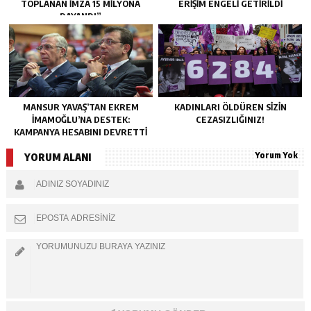
TOPLANAN IMZA 15 MILYONA
ERIŞIM ENGELI GETIRILDI
DAYANDI”
MANSUR YAVAŞ’TAN EKREM
KADINLARI ÖLDÜREN SIZIN
İMAMOĞLU’NA DESTEK:
CEZASIZLIĞINIZ!
KAMPANYA HESABINI DEVRETTI
Yorum Yok
YORUM ALANI