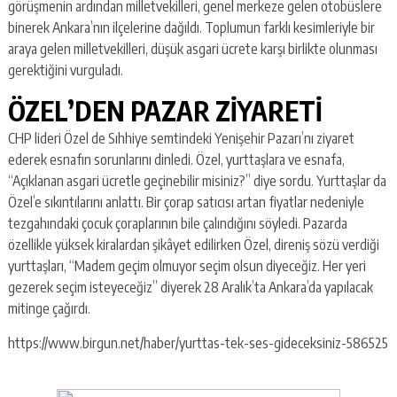
görüşmenin ardından milletvekilleri, genel merkeze gelen otobüslere
binerek Ankara’nın ilçelerine dağıldı. Toplumun farklı kesimleriyle bir
araya gelen milletvekilleri, düşük asgari ücrete karşı birlikte olunması
gerektiğini vurguladı.
ÖZEL’DEN PAZAR ZİYARETİ
CHP lideri Özel de Sıhhiye semtindeki Yenişehir Pazarı’nı ziyaret
ederek esnafın sorunlarını dinledi. Özel, yurttaşlara ve esnafa,
“Açıklanan asgari ücretle geçinebilir misiniz?” diye sordu. Yurttaşlar da
Özel’e sıkıntılarını anlattı. Bir çorap satıcısı artan fiyatlar nedeniyle
tezgahındaki çocuk çoraplarının bile çalındığını söyledi. Pazarda
özellikle yüksek kiralardan şikâyet edilirken Özel, direniş sözü verdiği
yurttaşları, “Madem geçim olmuyor seçim olsun diyeceğiz. Her yeri
gezerek seçim isteyeceğiz” diyerek 28 Aralık’ta Ankara’da yapılacak
mitinge çağırdı.
https://www.birgun.net/haber/yurttas-tek-ses-gideceksiniz-586525