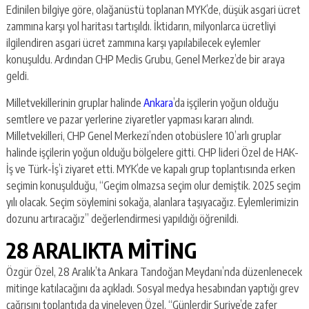
Edinilen bilgiye göre, olağanüstü toplanan MYK’de, düşük asgari ücret
zammına karşı yol haritası tartışıldı. İktidarın, milyonlarca ücretliyi
ilgilendiren asgari ücret zammına karşı yapılabilecek eylemler
konuşuldu. Ardından CHP Meclis Grubu, Genel Merkez’de bir araya
geldi.
Milletvekillerinin gruplar halinde
Ankara
’da işçilerin yoğun olduğu
semtlere ve pazar yerlerine ziyaretler yapması kararı alındı.
Milletvekilleri, CHP Genel Merkezi’nden otobüslere 10’arlı gruplar
halinde işçilerin yoğun olduğu bölgelere gitti. CHP lideri Özel de HAK-
İş ve Türk-İş’i ziyaret etti. MYK’de ve kapalı grup toplantısında erken
seçimin konuşulduğu, “Geçim olmazsa seçim olur demiştik. 2025 seçim
yılı olacak. Seçim söylemini sokağa, alanlara taşıyacağız. Eylemlerimizin
dozunu artıracağız” değerlendirmesi yapıldığı öğrenildi.
28 ARALIKTA MİTİNG
Özgür Özel, 28 Aralık’ta Ankara Tandoğan Meydanı’nda düzenlenecek
mitinge katılacağını da açıkladı. Sosyal medya hesabından yaptığı grev
çağrısını toplantıda da yineleyen Özel, “Günlerdir Suriye’de zafer