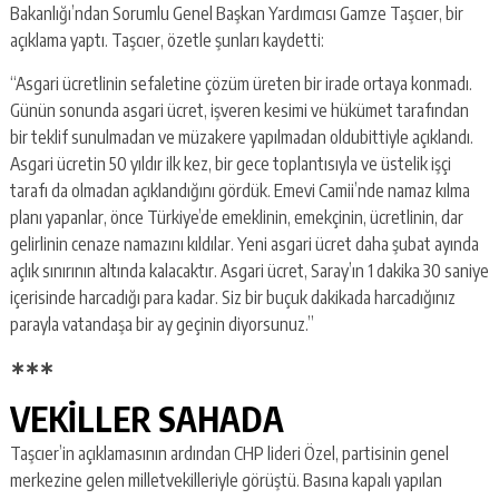
Bakanlığı’ndan Sorumlu Genel Başkan Yardımcısı Gamze Taşcıer, bir
açıklama yaptı. Taşcıer, özetle şunları kaydetti:
“Asgari ücretlinin sefaletine çözüm üreten bir irade ortaya konmadı.
Günün sonunda asgari ücret, işveren kesimi ve hükümet tarafından
bir teklif sunulmadan ve müzakere yapılmadan oldubittiyle açıklandı.
Asgari ücretin 50 yıldır ilk kez, bir gece toplantısıyla ve üstelik işçi
tarafı da olmadan açıklandığını gördük. Emevi Camii’nde namaz kılma
planı yapanlar, önce Türkiye’de emeklinin, emekçinin, ücretlinin, dar
gelirlinin cenaze namazını kıldılar. Yeni asgari ücret daha şubat ayında
açlık sınırının altında kalacaktır. Asgari ücret, Saray’ın 1 dakika 30 saniye
içerisinde harcadığı para kadar. Siz bir buçuk dakikada harcadığınız
parayla vatandaşa bir ay geçinin diyorsunuz.”
∗
∗∗
VEKİLLER SAHADA
Taşcıer’in açıklamasının ardından CHP lideri Özel, partisinin genel
merkezine gelen milletvekilleriyle görüştü. Basına kapalı yapılan