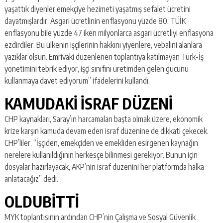
yaşattık diyenler emekçiye hezimeti yaşatmış sefalet ücretini
dayatmışlardır. Asgari ücretlinin enflasyonu yüzde 80, TÜİK
enflasyonu bile yüzde 47 iken milyonlarca asgari ücretliyi enflasyona
ezdirdiler. Bu ülkenin işçilerinin hakkını yiyenlere, vebalini alanlara
yazıklar olsun. Emrivaki düzenlenen toplantıya katılmayan Türk-İş
yönetimini tebrik ediyor, işçi sınıfını üretimden gelen gücünü
kullanmaya davet ediyorum” ifadelerini kullandı.
KAMUDAKİ İSRAF DÜZENİ
CHP kaynakları, Saray’ın harcamaları başta olmak üzere, ekonomik
krize karşın kamuda devam eden israf düzenine de dikkati çekecek.
CHP’liler, “İşçiden, emekçiden ve emekliden esirgenen kaynağın
nerelere kullanıldığının herkesçe bilinmesi gerekiyor. Bunun için
dosyalar hazırlayacak, AKP’nin israf düzenini her platformda halka
anlatacağız” dedi.
OLDUBİTTİ
MYK toplantısının ardından CHP’nin Çalışma ve Sosyal Güvenlik