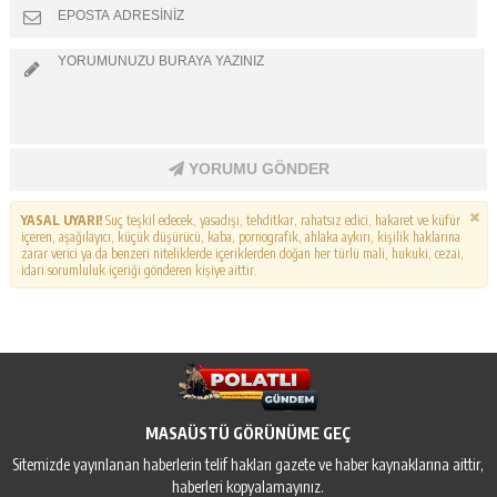
YORUMU GÖNDER
YASAL UYARI!
Suç teşkil edecek, yasadışı, tehditkar, rahatsız edici, hakaret ve küfür
içeren, aşağılayıcı, küçük düşürücü, kaba, pornografik, ahlaka aykırı, kişilik haklarına
zarar verici ya da benzeri niteliklerde içeriklerden doğan her türlü mali, hukuki, cezai,
idari sorumluluk içeriği gönderen kişiye aittir.
MASAÜSTÜ GÖRÜNÜME GEÇ
Sitemizde yayınlanan haberlerin telif hakları gazete ve haber kaynaklarına aittir,
haberleri kopyalamayınız.