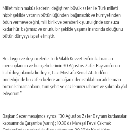
Milletimizin makûs kaderini değiştiren büyük zafer ile Türk milleti
hiçbir şekilde vatanın bütünlüğünden, bağımsızlık ve hürriyetinden
ödün vermeyeceğini, milli birlik ve beraberlik şuuru içinde sonsuza
kadar hür, bağımsız ve onurlu bir şekilde yaşama inancında olduğunu
bütün dünyaya ispat etmiştir.
Bu duygu ve düşüncelerle Türk Silahlı Kuvvetleri’nin kahraman
mensuplarının ve hemşehrilerimin 30 Ağustos Zafer Bayramı’nı en
kalbî duygularımla kutluyor, Gazi Mustafa Kemal Atatürk’ün
önderliğinde bu zaferi bizlere armağan eden istiklal mücadelemizin
bütün kahramanlarını, tüm şehit ve gazilerimizi rahmet ve şükranla yâd
ediyorum.”
Başkan Sezer mesajında ayrıca; “30 Ağustos Zafer Bayramı kutlamaları
kapsamında Çarşamba (yarın) ; 10.30’da Mareşal Fevzi Çakmak
Caddesi’nde yapılacak kutlama törenine, 20.30’da Kavaklı’dan