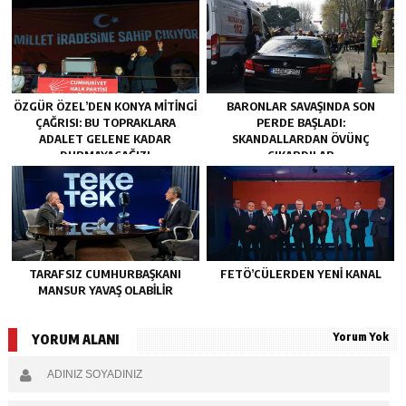
ÖZGÜR ÖZEL’DEN KONYA MITINGI
BARONLAR SAVAŞINDA SON
ÇAĞRISI: BU TOPRAKLARA
PERDE BAŞLADI:
ADALET GELENE KADAR
SKANDALLARDAN ÖVÜNÇ
DURMAYACAĞIZ!
ÇIKARDILAR
TARAFSIZ CUMHURBAŞKANI
FETÖ’CÜLERDEN YENI KANAL
MANSUR YAVAŞ OLABİLİR
Yorum Yok
YORUM ALANI