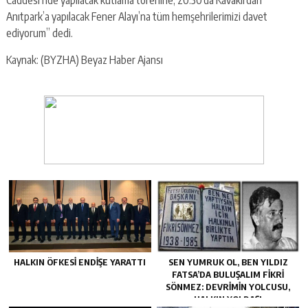
Anıtpark’a yapılacak Fener Alayı’na tüm hemşehrilerimizi davet
ediyorum” dedi.
Kaynak: (BYZHA) Beyaz Haber Ajansı
HALKIN ÖFKESI ENDIŞE YARATTI
SEN YUMRUK OL, BEN YILDIZ
FATSA’DA BULUŞALIM FIKRI
SÖNMEZ: DEVRIMIN YOLCUSU,
HALKIN YOLDAŞI