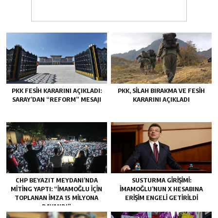
PKK FESIH KARARINI AÇIKLADI:
PKK, SILAH BIRAKMA VE FESIH
SARAY’DAN “REFORM” MESAJI
KARARINI AÇIKLADI
CHP BEYAZIT MEYDANI’NDA
SUSTURMA GIRIŞIMI:
MITING YAPTI: “İMAMOĞLU IÇIN
İMAMOĞLU’NUN X HESABINA
TOPLANAN IMZA 15 MILYONA
ERIŞIM ENGELI GETIRILDI
DAYANDI”