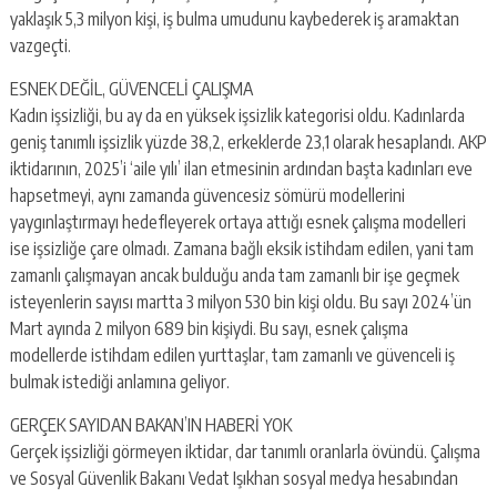
yaklaşık 5,3 milyon kişi, iş bulma umudunu kaybederek iş aramaktan
vazgeçti.
ESNEK DEĞİL, GÜVENCELİ ÇALIŞMA
Kadın işsizliği, bu ay da en yüksek işsizlik kategorisi oldu. Kadınlarda
geniş tanımlı işsizlik yüzde 38,2, erkeklerde 23,1 olarak hesaplandı. AKP
iktidarının, 2025’i ‘aile yılı’ ilan etmesinin ardından başta kadınları eve
hapsetmeyi, aynı zamanda güvencesiz sömürü modellerini
yaygınlaştırmayı hedefleyerek ortaya attığı esnek çalışma modelleri
ise işsizliğe çare olmadı. Zamana bağlı eksik istihdam edilen, yani tam
zamanlı çalışmayan ancak bulduğu anda tam zamanlı bir işe geçmek
isteyenlerin sayısı martta 3 milyon 530 bin kişi oldu. Bu sayı 2024’ün
Mart ayında 2 milyon 689 bin kişiydi. Bu sayı, esnek çalışma
modellerde istihdam edilen yurttaşlar, tam zamanlı ve güvenceli iş
bulmak istediği anlamına geliyor.
GERÇEK SAYIDAN BAKAN’IN HABERİ YOK
Gerçek işsizliği görmeyen iktidar, dar tanımlı oranlarla övündü. Çalışma
ve Sosyal Güvenlik Bakanı Vedat Işıkhan sosyal medya hesabından