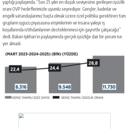
yaptığı paylaşımda, “Son 25 yılın en düşük seviyesine gerileyen işsizlik
oranı OVP hedeflerimizle uyumlu seyrediyor. Gençler, kadınlar ve
engelli vatandaşlarımız başta olmak üzere özel politika gerektiren tüm
grupların işgücü piyasasına erişimlerinin ve insana yakışır iş
koşullarında istihdamlarının desteklenmesi için gayretle çalışacağız”
dedi. Bakan Işıkhan’ın paylaşımında gerçek işsizliğe dair bir yorum ise
yer almadı.