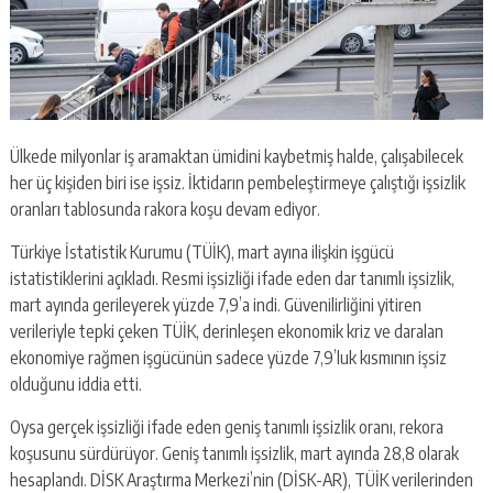
Ülkede milyonlar iş aramaktan ümidini kaybetmiş halde, çalışabilecek
her üç kişiden biri ise işsiz. İktidarın pembeleştirmeye çalıştığı işsizlik
oranları tablosunda rakora koşu devam ediyor.
Türkiye İstatistik Kurumu (TÜİK), mart ayına ilişkin işgücü
istatistiklerini açıkladı. Resmi işsizliği ifade eden dar tanımlı işsizlik,
mart ayında gerileyerek yüzde 7,9’a indi. Güvenilirliğini yitiren
verileriyle tepki çeken TÜİK, derinleşen ekonomik kriz ve daralan
ekonomiye rağmen işgücünün sadece yüzde 7,9’luk kısmının işsiz
olduğunu iddia etti.
Oysa gerçek işsizliği ifade eden geniş tanımlı işsizlik oranı, rekora
koşusunu sürdürüyor. Geniş tanımlı işsizlik, mart ayında 28,8 olarak
hesaplandı. DİSK Araştırma Merkezi’nin (DİSK-AR), TÜİK verilerinden