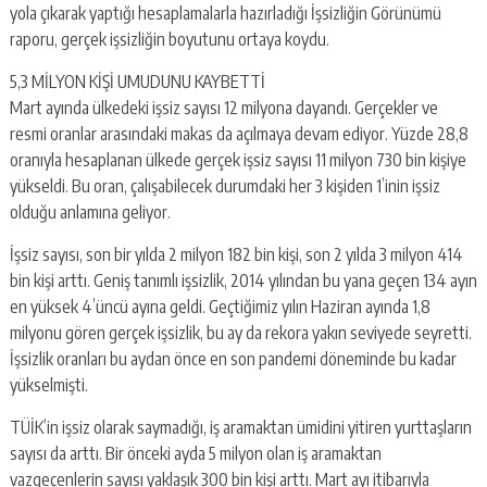
yola çıkarak yaptığı hesaplamalarla hazırladığı İşsizliğin Görünümü
raporu, gerçek işsizliğin boyutunu ortaya koydu.
5,3 MİLYON KİŞİ UMUDUNU KAYBETTİ
Mart ayında ülkedeki işsiz sayısı 12 milyona dayandı. Gerçekler ve
resmi oranlar arasındaki makas da açılmaya devam ediyor. Yüzde 28,8
oranıyla hesaplanan ülkede gerçek işsiz sayısı 11 milyon 730 bin kişiye
yükseldi. Bu oran, çalışabilecek durumdaki her 3 kişiden 1’inin işsiz
olduğu anlamına geliyor.
İşsiz sayısı, son bir yılda 2 milyon 182 bin kişi, son 2 yılda 3 milyon 414
bin kişi arttı. Geniş tanımlı işsizlik, 2014 yılından bu yana geçen 134 ayın
en yüksek 4’üncü ayına geldi. Geçtiğimiz yılın Haziran ayında 1,8
milyonu gören gerçek işsizlik, bu ay da rekora yakın seviyede seyretti.
İşsizlik oranları bu aydan önce en son pandemi döneminde bu kadar
yükselmişti.
TÜİK’in işsiz olarak saymadığı, iş aramaktan ümidini yitiren yurttaşların
sayısı da arttı. Bir önceki ayda 5 milyon olan iş aramaktan
vazgeçenlerin sayısı yaklaşık 300 bin kişi arttı. Mart ayı itibarıyla