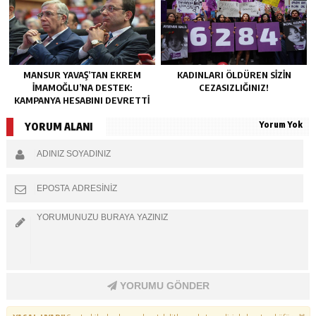
MANSUR YAVAŞ’TAN EKREM
KADINLARI ÖLDÜREN SIZIN
İMAMOĞLU’NA DESTEK:
CEZASIZLIĞINIZ!
KAMPANYA HESABINI DEVRETTI
Yorum Yok
YORUM ALANI
YORUMU GÖNDER