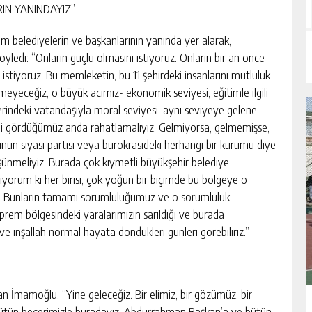
IN YANINDAYIZ”
üm belediyelerin ve başkanlarının yanında yer alarak,
öyledi: “Onların güçlü olmasını istiyoruz. Onların bir an önce
ı istiyoruz. Bu memleketin, bu 11 şehirdeki insanlarını mutluluk
remeyeceğiz, o büyük acımız- ekonomik seviyesi, eğitimle ilgili
 yerindeki vatandaşıyla moral seviyesi, aynı seviyeye gelene
ni gördüğümüz anda rahatlamalıyız. Gelmiyorsa, gelmemişse,
nun siyasi partisi veya bürokrasideki herhangi bir kurumu diye
 düşünmeliyiz. Burada çok kıymetli büyükşehir belediye
iliyorum ki her birisi, çok yoğun bir biçimde bu bölgeye o
. Bunların tamamı sorumluluğumuz ve o sorumluluk
eprem bölgesindeki yaralarımızın sarıldığı ve burada
e inşallah normal hayata döndükleri günleri görebiliriz.”
an İmamoğlu, “Yine geleceğiz. Bir elimiz, bir gözümüz, bir
 Bütün becerimizle buradayız. Abdurrahman Başkan’a ve bütün