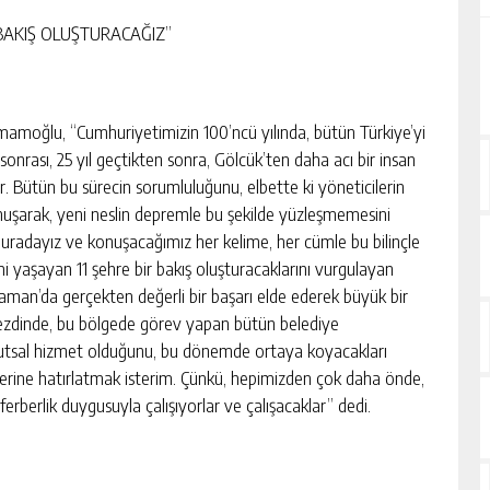
BAKIŞ OLUŞTURACAĞIZ”
mamoğlu, “Cumhuriyetimizin 100’ncü yılında, bütün Türkiye’yi
nrası, 25 yıl geçtikten sonra, Gölcük’ten daha acı bir insan
. Bütün bu sürecin sorumluluğunu, elbette ki yöneticilerin
nuşarak, yeni neslin depremle bu şekilde yüzleşmemesini
buradayız ve konuşacağımız her kelime, her cümle bu bilinçle
 yaşayan 11 şehre bir bakış oluşturacaklarını vurgulayan
man’da gerçekten değerli bir başarı elde ederek büyük bir
zdinde, bu bölgede görev yapan bütün belediye
kutsal hizmet olduğunu, bu dönemde ortaya koyacakları
erine hatırlatmak isterim. Çünkü, hepimizden çok daha önde,
eferberlik duygusuyla çalışıyorlar ve çalışacaklar” dedi.