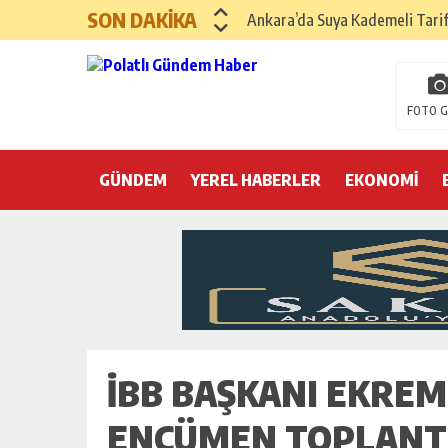
SON DAKİKA
Ankara’da Suya Kademeli Tari
Yılın Gastronomi İlçesi Hayma
Polatlı Sakarya Köyü’nde Kırım
FOTO G
İBB operasyonunda üçüncü dalga
GÜNDEM
YEREL HABERLER
Hayri Kozanoğlu… Erdoğan’ın 3
EKONOMİ
Saray makyaj tutmaz
Seçmeli demokrasi: Kimine şeke
Pepe’yi sevmek kolay, ya Pepe 
İBB BAŞKANI EKRE
ENCÜMEN TOPLANTI