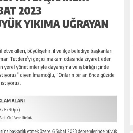
BAT 2023
YÜK YIKIMA UĞRAYAN
tvekilleri, büyükşehir, il ve ilçe belediye başkanları
aman Tutdere’yi geçici makam odasında ziyaret eden
yerel yönetimleriyle dayanışma ve iş birliği içinde
 istiyoruz” diyen İmamoğlu, “Onların bir an önce güzide
 istiyoruz.
KLAM ALANI
728x90px)
abit Ölçü Verebilirsiniz.