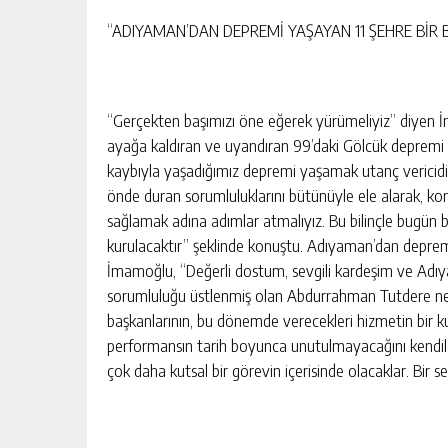
“ADIYAMAN’DAN DEPREMİ YAŞAYAN 11 ŞEHRE BİR 
“Gerçekten başımızı öne eğerek yürümeliyiz” diyen İ
ayağa kaldıran ve uyandıran 99’daki Gölcük depremi so
kaybıyla yaşadığımız depremi yaşamak utanç vericidir
önde duran sorumluluklarını bütünüyle ele alarak, ko
sağlamak adına adımlar atmalıyız. Bu bilinçle bugün 
kurulacaktır” şeklinde konuştu. Adıyaman’dan depremi
İmamoğlu, “Değerli dostum, sevgili kardeşim ve Adıya
sorumluluğu üstlenmiş olan Abdurrahman Tutdere ne
başkanlarının, bu dönemde verecekleri hizmetin bir 
performansın tarih boyunca unutulmayacağını kendil
çok daha kutsal bir görevin içerisinde olacaklar. Bir s