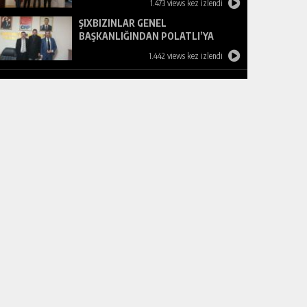
1.473 views kez izlendi
ŞIXBIZINLAR GENEL
BAŞKANLIĞINDAN POLATLI’YA
ZİYARET
1.442 views kez izlendi