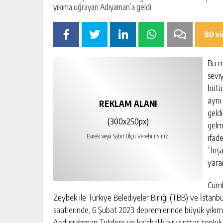
80 v
Bu m
seviy
bütü
aynı
REKLAM ALANI
geld
(300x250px)
gelm
ifad
Esnek veya Sabit Ölçü Verebilirsiniz.
“İnş
yara
Cumh
Zeybek ile Türkiye Belediyeler Birliği (TBB) ve İsta
saatlerinde, 6 Şubat 2023 depremlerinde büyük yıkı
Abdurrahman Tutdere ve kalabalık bir yurttaş toplu