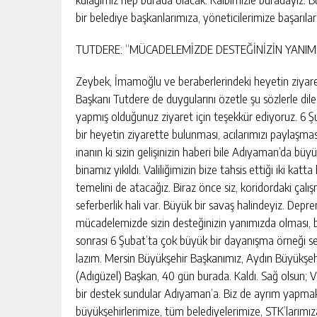
bir belediye başkanlarımıza, yöneticilerimize başarılar
TUTDERE: “MÜCADELEMİZDE DESTEĞİNİZİN YANIM
Zeybek, İmamoğlu ve beraberlerindeki heyetin ziya
Başkanı Tutdere de duygularını özetle şu sözlerle dile
yapmış olduğunuz ziyaret için teşekkür ediyoruz. 6 Şu
bir heyetin ziyarette bulunması, acılarımızı paylaşmas
inanın ki sizin gelişinizin haberi bile Adıyaman’da bü
binamız yıkıldı. Valiliğimizin bize tahsis ettiği iki ka
temelini de atacağız. Biraz önce siz, koridordaki çal
seferberlik hali var. Büyük bir savaş halindeyiz. Dep
mücadelemizde sizin desteğinizin yanımızda olması, b
sonrası 6 Şubat’ta çok büyük bir dayanışma örneği ser
lazım. Mersin Büyükşehir Başkanımız, Aydın Büyükşeh
(Adıgüzel) Başkan, 40 gün burada. Kaldı. Sağ olsun; 
bir destek sundular Adıyaman’a. Biz de ayrım yapmak
büyükşehirlerimize, tüm belediyelerimize, STK’larımıza,