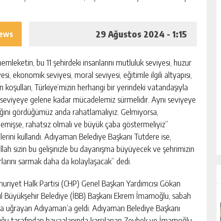
29 Ağustos 2024 - 1:15
iews
emleketin, bu 11 şehirdeki insanlarını mutluluk seviyesi, huzur
esi, ekonomik seviyesi, moral seviyesi, eğitimle ilgili altyapısı,
n koşulları, Türkiye’mizin herhangi bir yerindeki vatandaşıyla
 seviyeye gelene kadar mücadelemiz sürmelidir. Aynı seviyeye
iğini gördüğümüz anda rahatlamalıyız. Gelmiyorsa,
emişse, rahatsız olmalı ve büyük çaba göstermeliyiz”
elerini kullandı. Adıyaman Belediye Başkanı Tutdere ise,
allah sizin bu gelişinizle bu dayanışma büyüyecek ve şehrimizin
rlarını sarmak daha da kolaylaşacak” dedi.
uriyet Halk Partisi (CHP) Genel Başkan Yardımcısı Gökan
nbul Büyükşehir Belediye (İBB) Başkanı Ekrem İmamoğlu, sabah
ma uğrayan Adıyaman’a geldi. Adıyaman Belediye Başkanı
luğu tarafından havaalanında karşılanan Zeybek ve İmamoğlu,