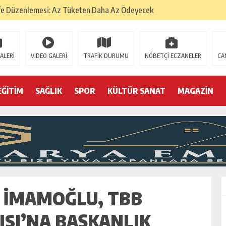
fe Düzenlemesi: Az Tüketen Daha Az Ödeyecek
na
 Tatarlarının Tepreş Coşkusu
ALERİ
VIDEO GALERİ
TRAFİK DURUMU
NÖBETÇİ ECZANELER
CA
: 22 kişi hakkında gözaltı kararı
 devri
EĞİTİM
SAĞLIK
SPOR
KÜLTÜR SANAT
MAGAZİN
r, kimine zehir
olmak? (I)
M İMAMOĞLU, TBB
SI’NA BAŞKANLIK