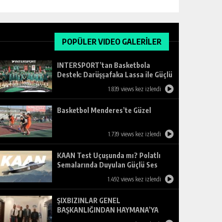
POPÜLER VIDEO GALERİLER
INTERSPORT’tan Basketbola
Destek: Darüşşafaka Lassa ile Güçlü
Ortaklık
1.839 views kez izlendi
Basketbol Menderes’te Güzel
1.739 views kez izlendi
KAAN Test Uçuşunda mı? Polatlı
Semalarında Duyulan Güçlü Ses
Merak Uyandırdı
1.492 views kez izlendi
ŞIXBIZINLAR GENEL
BAŞKANLIĞINDAN HAYMANA’YA
ZİYARET