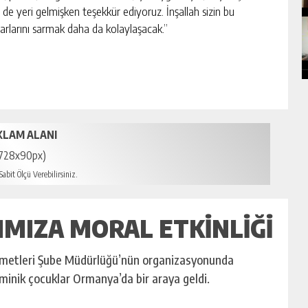
e yeri gelmişken teşekkür ediyoruz. İnşallah sizin bu
arlarını sarmak daha da kolaylaşacak.”
KLAM ALANI
728x90px)
abit Ölçü Verebilirsiniz.
IMIZA MORAL ETKINLIĞI
izmetleri Şube Müdürlüğü’nün organizasyonunda
inik çocuklar Ormanya’da bir araya geldi.