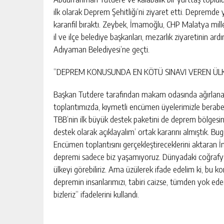
ilk olarak Deprem Şehitliği’ni ziyaret etti. Depremde
karanfil bıraktı. Zeybek, İmamoğlu, CHP Malatya mill
il ve ilçe belediye başkanları, mezarlık ziyaretinin ard
Adıyaman Belediyesi’ne geçti.
“DEPREM KONUSUNDA EN KÖTÜ SINAVI VEREN ÜLK
Başkan Tutdere tarafından makam odasında ağırlan
toplantımızda, kıymetli encümen üyelerimizle beraber
TBB’nin ilk büyük destek paketini de deprem bölgesi
destek olarak açıklayalım’ ortak kararını almıştık. Bu
Encümen toplantısını gerçekleştireceklerini aktaran
depremi sadece biz yaşamıyoruz. Dünyadaki coğrafyay
ülkeyi görebiliriz. Ama üzülerek ifade edelim ki, bu k
depremin insanlarımızı, tabiri caizse, tümden yok ede
bizleriz” ifadelerini kullandı.