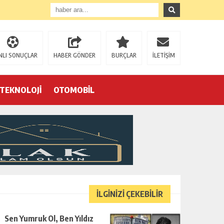
NLI SONUÇLAR
HABER GÖNDER
BURÇLAR
İLETİŞİM
TEKNOLOJİ
OTOMOBİL
Eğrek’in iş arkadaşları Çalık Holding’in önünde: “Hakkımızı istemeye geldik, bizi de mi döverek öldüreceksiniz?”
İLGİNİZİ ÇEKEBİLİR
Sen Yumruk Ol, Ben Yıldız