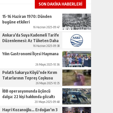
SON DAKİKA HABERLERİ
15-16 Haziran 1970: Dünden
bugüne etkileri
16 Haziran 2025-09:47
Ankara’da Suya Kademeli Tarife
Düzenlemesi: Az Tüketen Daha
Az Ödeyecek
16 Haziran 2025-09:38
Yılın Gastronomi İlçesi Haymana
26 Mayıs 2025-10:36
Polatlı Sakarya Köyü’nde Kırım
Tatarlarının Tepreş Coşkusu
26 Mayıs 2025-10:35
İBB operasyonunda üçüncü
dalga: 22 kişi hakkında gözaltı
kararı
20 Mayıs 2025-09:48
Hayri Kozanoğlu… Erdoğan’ın 3