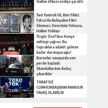
Halkın öfkesi endişe yarattı
Sen Yumruk Ol, Ben Yıldız
Fatsa’da Buluşalım Fikri
Sönmez: Devrimin Yolcusu,
Halkın Yoldaşı
Özgür Özel’den Konya
mitingi çağrısı: Bu
topraklara adalet gelene
kadar durmayacağız!
Baronlar savaşında son
perde başladı:
Skandallardan övünç
çıkardılar
TARAFSIZ
CUMHURBAŞKANI MANSUR
YAVAŞ OLABİLİR