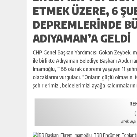
ETMEK ÜZERE, 6 ŞU
DEPREMLERINDE BÜ
ADIYAMAN’A GELDI
CHP Genel Başkan Yardımcısı Gökan Zeybek, mille
ile birlikte Adıyaman Belediye Başkanı Abdurr
İmamoğlu, TBB olarak depremi yaşayan 11 şehrin 
olacaklarını vurguladı. “Onların güçlü olmasını
şehirlerimizi, beldelerimizi ayağa kaldırmalarını
RE
(
Esnek veya S