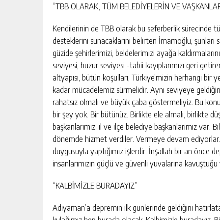
“TBB OLARAK, TÜM BELEDİYELERİN VE VAŞKANLAR
Kendilerinin de TBB olarak bu seferberlik sürecinde t
desteklerini sunacaklarını belirten İmamoğlu, şunları s
güzide şehirlerimizi, beldelerimizi ayağa kaldırmaların
seviyesi, huzur seviyesi -tabii kayıplarımızı geri geti
altyapısı, bütün koşulları, Türkiye’mizin herhangi bir
kadar mücadelemiz sürmelidir. Aynı seviyeye geldiği
rahatsız olmalı ve büyük çaba göstermeliyiz. Bu konu
bir şey yok. Bir bütünüz. Birlikte ele almalı, birlikte
başkanlarımız, il ve ilçe belediye başkanlarımız var. B
dönemde hizmet verdiler. Vermeye devam ediyorlar
duygusuyla yaptığımız işlerdir. İnşallah bir an önce d
insanlarımızın güçlü ve güvenli yuvalarına kavuştuğu v
“KALBİMİZLE BURADAYIZ”
Adıyaman’a depremin ilk günlerinde geldiğini hatırlat
kulağımız hep burada olacak. Kalbimizle buradayız.