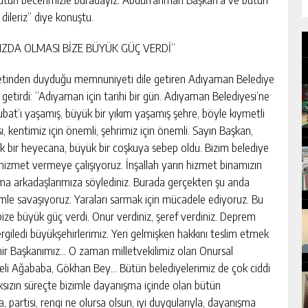
 dileriz” diye konuştu.
IZDA OLMASI BİZE BÜYÜK GÜÇ VERDİ”
retinden duyduğu memnuniyeti dile getiren Adıyaman Belediye
 getirdi: “Adıyaman için tarihi bir gün. Adıyaman Belediyesi’ne
bat’ı yaşamış, büyük bir yıkım yaşamış şehre, böyle kıymetli
ı, kentimiz için önemli, şehrimiz için önemli. Sayın Başkan,
yük bir heyecana, büyük bir coşkuya sebep oldu. Bizim belediye
tta hizmet vermeye çalışıyoruz. İnşallah yarın hizmet binamızın
ışma arkadaşlarımıza söylediniz. Burada gerçekten şu anda
remle savaşıyoruz. Yaraları sarmak için mücadele ediyoruz. Bu
ize büyük güç verdi. Onur verdiniz, şeref verdiniz. Deprem
giledi büyükşehirlerimiz. Yeri gelmişken hakkını teslim etmek
ir Başkanımız… O zaman milletvekilimiz olan Onursal
Veli Ağababa, Gökhan Bey… Bütün belediyelerimiz de çok ciddi
sızın süreçte bizimle dayanışma içinde olan bütün
 partisi, rengi ne olursa olsun, iyi duygularıyla, dayanışma