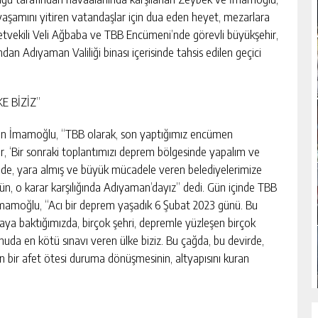
 yaşamını yitiren vatandaşlar için dua eden heyet, mezarlara
etvekili Veli Ağbaba ve TBB Encümeni’nde görevli büyükşehir,
ından Adıyaman Valiliği binası içerisinde tahsis edilen geçici
E BİZİZ”
an İmamoğlu, “TBB olarak, son yaptığımız encümen
, ‘Bir sonraki toplantımızı deprem bölgesinde yapalım ve
nde, yara almış ve büyük mücadele veren belediyelerimize
gün, o karar karşılığında Adıyaman’dayız” dedi. Gün içinde TBB
 İmamoğlu, “Acı bir deprem yaşadık 6 Şubat 2023 günü. Bu
a baktığımızda, birçok şehri, depremle yüzleşen birçok
onuda en kötü sınavı veren ülke biziz. Bu çağda, bu devirde,
n bir afet ötesi duruma dönüşmesinin, altyapısını kuran