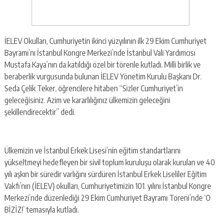
İELEV Okulları, Cumhuriyetin ikinci yüzyılının ilk 29 Ekim Cumhuriyet
Bayramı’nı İstanbul Kongre Merkezi’nde İstanbul Vali Yardımcısı
Mustafa Kaya’nın da katıldığı özel bir törenle kutladı. Milli birlik ve
beraberlik vurgusunda bulunan İELEV Yönetim Kurulu Başkanı Dr.
Seda Çelik Teker, öğrencilere hitaben “Sizler Cumhuriyet’in
geleceğisiniz. Azim ve kararlılığınız ülkemizin geleceğini
şekillendirecektir” dedi.
Ülkemizin ve İstanbul Erkek Lisesi’nin eğitim standartlarını
yükseltmeyi hedefleyen bir sivil toplum kuruluşu olarak kurulan ve 40
yılı aşkın bir süredir varlığını sürdüren İstanbul Erkek Liseliler Eğitim
Vakfı’nın (İELEV) okulları, Cumhuriyetimizin 101. yılını İstanbul Kongre
Merkezi’nde düzenlediği 29 Ekim Cumhuriyet Bayramı Töreni’nde ‘O
BİZİZ!’ temasıyla kutladı.