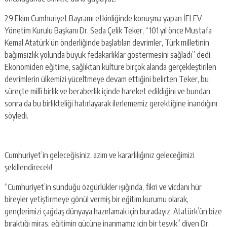
29 Ekim Cumhuriyet Bayramı etkinliğinde konuşma yapan İELEV
Yönetim Kurulu Başkanı Dr. Seda Çelik Teker, “101 yıl önce Mustafa
Kemal Atatürk’ün önderliğinde başlatılan devrimler, Türk milletinin
bağımsızlık yolunda büyük fedakarlıklar göstermesini sağladı” dedi.
Ekonomiden eğitime, sağlıktan kültüre birçok alanda gerçekleştirilen
devrimlerin ülkemizi yüceltmeye devam ettiğini belirten Teker, bu
süreçte millî birlik ve beraberlik içinde hareket edildiğini ve bundan
sonra da bu birlikteliği hatırlayarak ilerlememiz gerektiğine inandığını
söyledi.
Cumhuriyet’in geleceğisiniz, azim ve kararlılığınız geleceğimizi
şekillendirecek!
“Cumhuriyet’in sunduğu özgürlükler ışığında, fikri ve vicdanı hür
bireyler yetiştirmeye gönül vermiş bir eğitim kurumu olarak,
gençlerimizi çağdaş dünyaya hazırlamak için buradayız. Atatürk’ün bize
bıraktığı miras, eğitimin gücüne inanmamız için bir teşvik” diyen Dr.