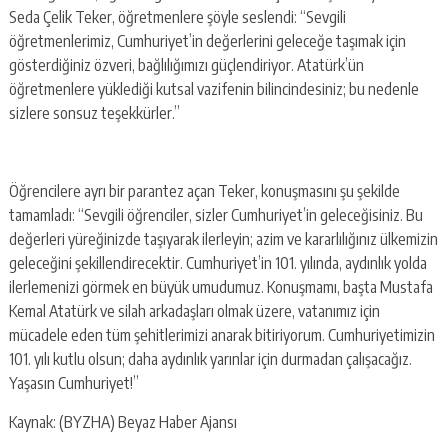
Seda Çelik Teker, öğretmenlere şöyle seslendi: “Sevgili
öğretmenlerimiz, Cumhuriyet’in değerlerini geleceğe taşımak için
gösterdiğiniz özveri, bağlılığımızı güçlendiriyor. Atatürk’ün
öğretmenlere yüklediği kutsal vazifenin bilincindesiniz; bu nedenle
sizlere sonsuz teşekkürler.”
Öğrencilere ayrı bir parantez açan Teker, konuşmasını şu şekilde
tamamladı: “Sevgili öğrenciler, sizler Cumhuriyet’in geleceğisiniz. Bu
değerleri yüreğinizde taşıyarak ilerleyin; azim ve kararlılığınız ülkemizin
geleceğini şekillendirecektir. Cumhuriyet’in 101. yılında, aydınlık yolda
ilerlemenizi görmek en büyük umudumuz. Konuşmamı, başta Mustafa
Kemal Atatürk ve silah arkadaşları olmak üzere, vatanımız için
mücadele eden tüm şehitlerimizi anarak bitiriyorum. Cumhuriyetimizin
101. yılı kutlu olsun; daha aydınlık yarınlar için durmadan çalışacağız.
Yaşasın Cumhuriyet!”
Kaynak: (BYZHA) Beyaz Haber Ajansı