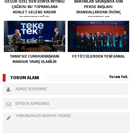
ÖZGÜR ÖZEL’DEN KONYA MITINGI
BARONLAR SAVAŞINDA SON
ÇAĞRISI: BU TOPRAKLARA
PERDE BAŞLADI:
ADALET GELENE KADAR
SKANDALLARDAN ÖVÜNÇ
DURMAYACAĞIZ!
ÇIKARDILAR
TARAFSIZ CUMHURBAŞKANI
FETÖ’CÜLERDEN YENI KANAL
MANSUR YAVAŞ OLABİLİR
Yorum Yok
YORUM ALANI