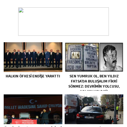
HALKIN ÖFKESI ENDIŞE YARATTI
SEN YUMRUK OL, BEN YILDIZ
FATSA’DA BULUŞALIM FIKRI
SÖNMEZ: DEVRIMIN YOLCUSU,
HALKIN YOLDAŞI