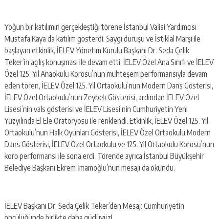
Yoğun bir katılımın gerçekleştiği törene İstanbul Valisi Yardımcısı
Mustafa Kaya da katılım gösterdi. Saygı duruşu ve İstiklal Marşı ile
başlayan etkinlik, İELEV Yönetim Kurulu Başkanı Dr. Seda Çelik
Teker’in açılış konuşması ile devam etti. İELEV Özel Ana Sınıfı ve İELEV
Özel 125. Yıl Anaokulu Korosu’nun muhteşem performansıyla devam
eden tören, İELEV Özel 125. Yıl Ortaokulu’nun Modern Dans Gösterisi,
İELEV Özel Ortaokulu’nun Zeybek Gösterisi, ardından İELEV Özel
Lisesi’nin vals gösterisi ve İELEV Lisesi’nin Cumhuriyetin Yeni
Yüzyılında El Ele Oratoryosu ile renklendi. Etkinlik, İELEV Özel 125. Yıl
Ortaokulu’nun Halk Oyunları Gösterisi, İELEV Özel Ortaokulu Modern
Dans Gösterisi, İELEV Özel Ortaokulu ve 125. Yıl Ortaokulu Korosu’nun
koro performansı ile sona erdi. Törende ayrıca İstanbul Büyükşehir
Belediye Başkanı Ekrem İmamoğlu’nun mesajı da okundu.
İELEV Başkanı Dr. Seda Çelik Teker’den Mesaj: Cumhuriyetin
öncülüğünde birlikte daha güçlüyüz!