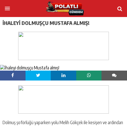
İHALEYI DOLMUŞÇU MUSTAFA ALMIŞ!
Dolmuş şoförlüğü yaparken yolu Melih Gökçek ile kesişen ve ardından