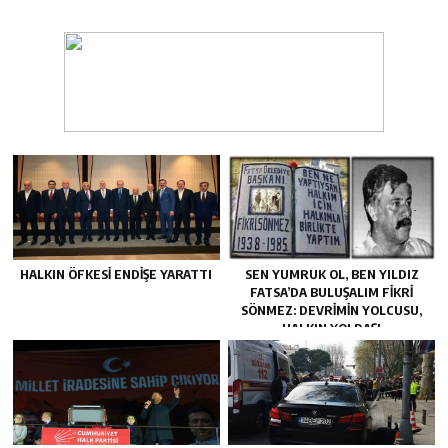
HALKIN ÖFKESI ENDIŞE YARATTI
SEN YUMRUK OL, BEN YILDIZ
FATSA’DA BULUŞALIM FIKRI
SÖNMEZ: DEVRIMIN YOLCUSU,
HALKIN YOLDAŞI