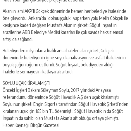
Akan’ın ismi AKP’li Gökçek döneminde hemen her belediye ihalesinde
öne çıkıyordu. Ankara’da “dolmuşçuluk” yaparken yolu Melih Gökçek ile
kesişince kaderi değişen Mustafa Akan’ın şirketi Söğüt İnşaat’ın
arazilerine ABB Belediye Meclisi kararları ile çok sayıda haksız emsal
artışı da sağlandı.
Belediyeden milyonlarca liralık arsa ihaleleri alan şirket, Gökçek
döneminde belediyenin içme suyu, kanalizasyon ve asfalt ihalelerinin
büyük çoğunluğunu üstlendi. Söğüt İnşaat, belediyeden aldığı
ihalelerle sermayesini katlayarak artırdı.
SOYLU UÇAK KİRALAMIŞTI
Önceki İçişleri Bakanı Süleyman Soylu, 2017 yılındaki Anayasa
referandumu döneminde Söğüt Havacılık A.Ş.’den uçak kiralamıştı.
Soylu’nun şirketi Engin Sigorta tarafından Söğüt Havacılık Şirketi’nden
kiralanan uçak için 165 bin TL ödenmişti. Söğüt Havacılık’ın da Söğüt
İnşaat’ın da sahibi olan Mustafa Akan’a ait olduğu ortaya çıkmıştı.
Haber Kaynağı: Birgün Gazetesi