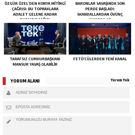
ÖZGÜR ÖZEL’DEN KONYA MITINGI
BARONLAR SAVAŞINDA SON
ÇAĞRISI: BU TOPRAKLARA
PERDE BAŞLADI:
ADALET GELENE KADAR
SKANDALLARDAN ÖVÜNÇ
DURMAYACAĞIZ!
ÇIKARDILAR
TARAFSIZ CUMHURBAŞKANI
FETÖ’CÜLERDEN YENI KANAL
MANSUR YAVAŞ OLABİLİR
Yorum Yok
YORUM ALANI