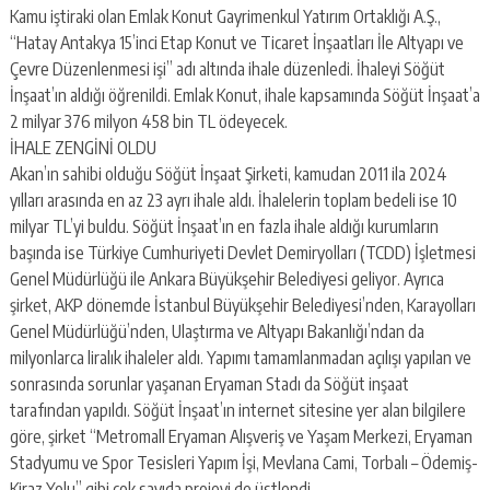
Kamu iştiraki olan Emlak Konut Gayrimenkul Yatırım Ortaklığı A.Ş.,
“Hatay Antakya 15’inci Etap Konut ve Ticaret İnşaatları İle Altyapı ve
Çevre Düzenlenmesi işi” adı altında ihale düzenledi. İhaleyi Söğüt
İnşaat’ın aldığı öğrenildi. Emlak Konut, ihale kapsamında Söğüt İnşaat’a
2 milyar 376 milyon 458 bin TL ödeyecek.
İHALE ZENGİNİ OLDU
Akan’ın sahibi olduğu Söğüt İnşaat Şirketi, kamudan 2011 ila 2024
yılları arasında en az 23 ayrı ihale aldı. İhalelerin toplam bedeli ise 10
milyar TL’yi buldu. Söğüt İnşaat’ın en fazla ihale aldığı kurumların
başında ise Türkiye Cumhuriyeti Devlet Demiryolları (TCDD) İşletmesi
Genel Müdürlüğü ile Ankara Büyükşehir Belediyesi geliyor. Ayrıca
şirket, AKP dönemde İstanbul Büyükşehir Belediyesi’nden, Karayolları
Genel Müdürlüğü’nden, Ulaştırma ve Altyapı Bakanlığı’ndan da
milyonlarca liralık ihaleler aldı. Yapımı tamamlanmadan açılışı yapılan ve
sonrasında sorunlar yaşanan Eryaman Stadı da Söğüt inşaat
tarafından yapıldı. Söğüt İnşaat’ın internet sitesine yer alan bilgilere
göre, şirket “Metromall Eryaman Alışveriş ve Yaşam Merkezi, Eryaman
Stadyumu ve Spor Tesisleri Yapım İşi, Mevlana Cami, Torbalı – Ödemiş-
Kiraz Yolu” gibi çok sayıda projeyi de üstlendi.