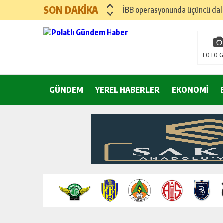
SON DAKİKA
İBB operasyonunda üçüncü dalga
Hayri Kozanoğlu… Erdoğan’ın 3
FOTO G
Saray makyaj tutmaz
GÜNDEM
YEREL HABERLER
Seçmeli demokrasi: Kimine şeke
EKONOMİ
Pepe’yi sevmek kolay, ya Pepe 