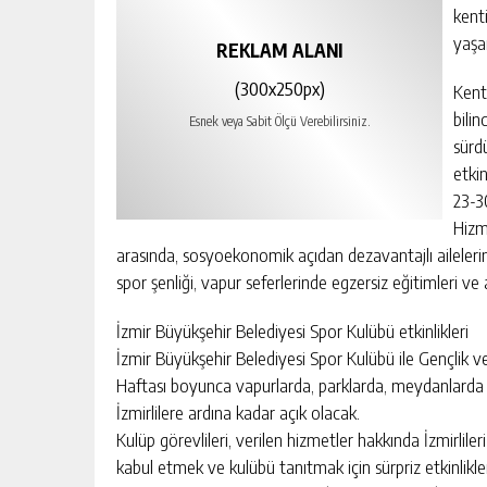
kenti
yaşam
REKLAM ALANI
(300x250px)
Kent
bili
Esnek veya Sabit Ölçü Verebilirsiniz.
sürd
etkin
23-3
Hizm
arasında, sosyoekonomik açıdan dezavantajlı ailelerin 
spor şenliği, vapur seferlerinde egzersiz eğitimleri ve
İzmir Büyükşehir Belediyesi Spor Kulübü etkinlikleri
İzmir Büyükşehir Belediyesi Spor Kulübü ile Gençlik ve
Haftası boyunca vapurlarda, parklarda, meydanlarda ol
İzmirlilere ardına kadar açık olacak.
Kulüp görevlileri, verilen hizmetler hakkında İzmirliler
kabul etmek ve kulübü tanıtmak için sürpriz etkinlikl