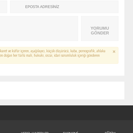
YORUMU
GÖNDER
hakaret ve küfür içeren, aşağılayıcı, küçük düşürücü, kaba, pornografik, ahlaka
erden doğan her türlü mali, hukuki, cezai, idari sorumluluk içeriği gönderen