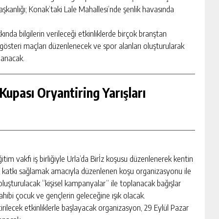
şkanlığı; Konak’taki Lale Mahallesi’nde şenlik havasında
ında bilgilerin verileceği etkinliklerde birçok branştan
 gösteri maçları düzenlenecek ve spor alanları oluşturularak
lanacak.
upası Oryantiring Yarışları
itim vakfı iş birliğiyle Urla’da Birİz koşusu düzenlenerek kentin
u’na katkı sağlamak amacıyla düzenlenen koşu organizasyonu ile
uşturulacak “kişisel kampanyalar” ile toplanacak bağışlar
hibi çocuk ve gençlerin geleceğine ışık olacak.
ilecek etkinliklerle başlayacak organizasyon, 29 Eylül Pazar