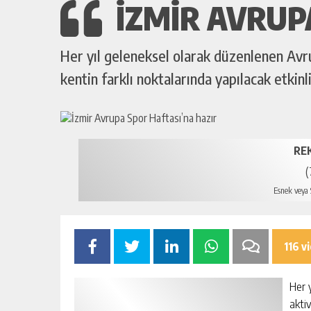
İZMIR AVRUP
Her yıl geleneksel olarak düzenlenen Avrup
kentin farklı noktalarında yapılacak etkinl
RE
(
Esnek veya S
116 v
Her 
aktiv