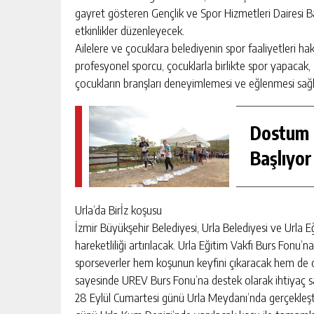
gayret gösteren Gençlik ve Spor Hizmetleri Dairesi Ba
etkinlikler düzenleyecek.
Ailelere ve çocuklara belediyenin spor faaliyetleri hakk
profesyonel sporcu, çocuklarla birlikte spor yapacak,
çocukların branşları deneyimlemesi ve eğlenmesi sağ
Dostum K
Başlıyor
Urla’da Birİz koşusu
İzmir Büyükşehir Belediyesi, Urla Belediyesi ve Urla Eğ
hareketliliği artırılacak. Urla Eğitim Vakfı Burs Fon
sporseverler hem koşunun keyfini çıkaracak hem de ol
sayesinde UREV Burs Fonu’na destek olarak ihtiyaç sa
28 Eylül Cumartesi günü Urla Meydanı’nda gerçekleştir