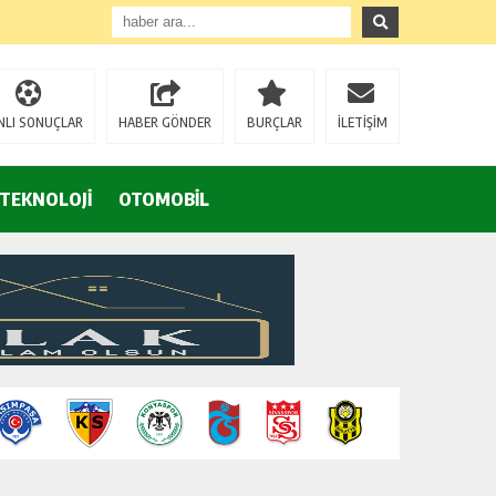
Eğrek’in iş arkadaşları Çalık Holding’in önünde: “Hakkımızı istemeye geldik, bizi de mi döverek öldüreceksiniz?”
NLI SONUÇLAR
HABER GÖNDER
BURÇLAR
İLETİŞİM
TEKNOLOJİ
OTOMOBİL