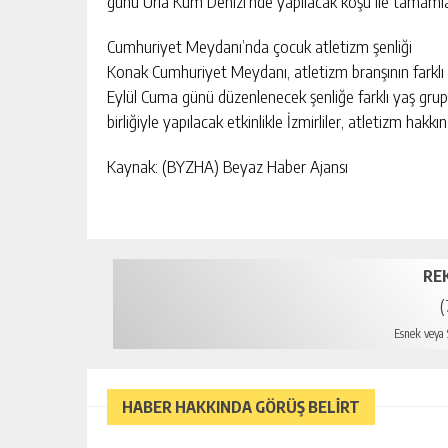
günü Urla Kum Denizi’nde yapılacak koşu ile tamaml
Cumhuriyet Meydanı’nda çocuk atletizm şenliği
Konak Cumhuriyet Meydanı, atletizm branşının farklı k
Eylül Cuma günü düzenlenecek şenliğe farklı yaş grup
birliğiyle yapılacak etkinlikle İzmirliler, atletizm hakkı
Kaynak: (BYZHA) Beyaz Haber Ajansı
RE
(
Esnek veya S
HABER HAKKINDA GÖRÜŞ BELİRT