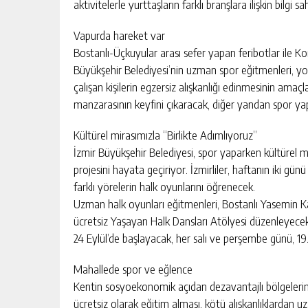
aktivitelerle yurttaşların farklı branşlara ilişkin bilgi 
Vapurda hareket var
Bostanlı-Üçkuyular arası sefer yapan feribotlar ile K
Büyükşehir Belediyesi’nin uzman spor eğitmenleri, yol
çalışan kişilerin egzersiz alışkanlığı edinmesinin amaçla
manzarasının keyfini çıkaracak, diğer yandan spor yap
Kültürel mirasımızla “Birlikte Adımlıyoruz”
İzmir Büyükşehir Belediyesi, spor yaparken kültürel m
projesini hayata geçiriyor. İzmirliler, haftanın iki gü
farklı yörelerin halk oyunlarını öğrenecek.
Uzman halk oyunları eğitmenleri, Bostanlı Yasemin 
ücretsiz Yaşayan Halk Dansları Atölyesi düzenleyecek. 
24 Eylül’de başlayacak, her salı ve perşembe günü, 19
Mahallede spor ve eğlence
Kentin sosyoekonomik açıdan dezavantajlı bölgelerind
ücretsiz olarak eğitim alması, kötü alışkanlıklardan u