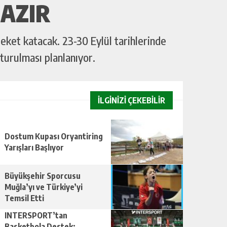
HAZIR
reket katacak. 23-30 Eylül tarihlerinde
şturulması planlanıyor.
İLGİNİZİ ÇEKEBİLİR
Dostum Kupası Oryantiring
Yarışları Başlıyor
Büyükşehir Sporcusu
Muğla’yı ve Türkiye’yi
Temsil Etti
INTERSPORT’tan
Basketbola Destek: