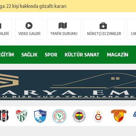
: 22 kişi hakkında gözaltı kararı
 devri
ALERİ
VIDEO GALERİ
TRAFİK DURUMU
NÖBETÇİ ECZANELER
CA
r, kimine zehir
EĞİTİM
SAĞLIK
SPOR
KÜLTÜR SANAT
MAGAZİN
olmak? (I)