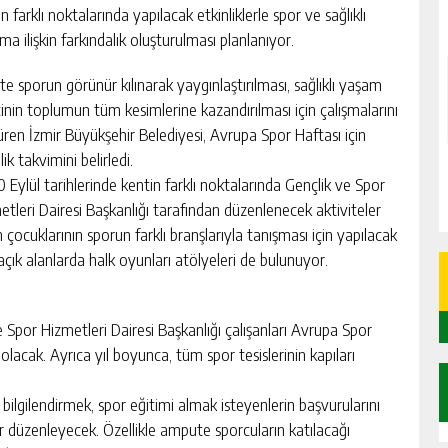
n farklı noktalarında yapılacak etkinliklerle spor ve sağlıklı
a ilişkin farkındalık oluşturulması planlanıyor.
te sporun görünür kılınarak yaygınlaştırılması, sağlıklı yaşam
ncinin toplumun tüm kesimlerine kazandırılması için çalışmalarını
üren İzmir Büyükşehir Belediyesi, Avrupa Spor Haftası için
lik takvimini belirledi.
0 Eylül tarihlerinde kentin farklı noktalarında Gençlik ve Spor
etleri Dairesi Başkanlığı tarafından düzenlenecek aktiviteler
çocuklarının sporun farklı branşlarıyla tanışması için yapılacak
 açık alanlarda halk oyunları atölyeleri de bulunuyor.
 Spor Hizmetleri Dairesi Başkanlığı çalışanları Avrupa Spor
acak. Ayrıca yıl boyunca, tüm spor tesislerinin kapıları
i bilgilendirmek, spor eğitimi almak isteyenlerin başvurularını
er düzenleyecek. Özellikle ampute sporcuların katılacağı