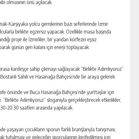
sahibi olmasının önü açılacak.
onak-Karşıyaka yolcu gemilerinin bazı seferlerinde İzmir
cularla birlikte egzersiz yapacak. Özellikle masa başında
ndığı proje ile İzmirliler, bir yandan körfezin eşsiz
arak günün geri kalanı için enerji toplayacak.
irasa kardeşçe sahip çıkmayı sağlayacak “Birlikte Adımlıyoruz”
nü Bostanlı Sahili ve Hasanağa Bahçesi’nde bir araya gelerek
Kafe önünde ve Buca Hasanağa Bahçesi’nde yurttaşlar için
“Birlikte Adımlıyoruz” sloganıyla gerçekleştirecek etkinlikler,
.30-20.30 saatleri arasında yapılacak.
e yaşayan çocukların sporun farklı branşlarıyla tanışması,
zak tutulması ve geleceğin sporcularının keşfedilmesi için