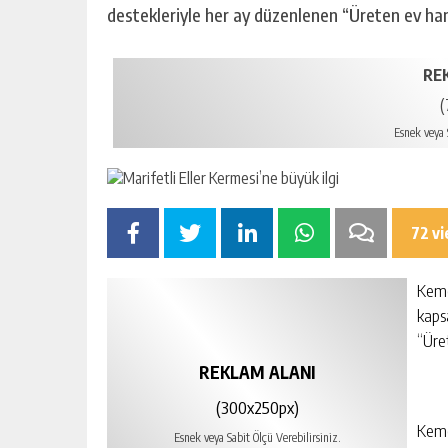
destekleriyle her ay düzenlenen “Üreten ev ha
RE
(
Esnek veya S
72 v
Keme
kaps
“Üre
REKLAM ALANI
(300x250px)
Kemer
Esnek veya Sabit Ölçü Verebilirsiniz.