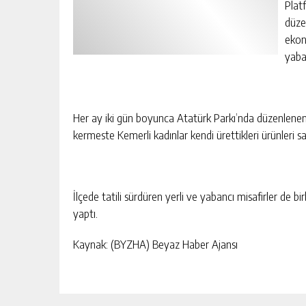
Plat
düze
ekon
yaban
Her ay iki gün boyunca Atatürk Parkı’nda düzenlenen v
kermeste Kemerli kadınlar kendi ürettikleri ürünleri s
İlçede tatili sürdüren yerli ve yabancı misafirler de birb
yaptı.
Kaynak: (BYZHA) Beyaz Haber Ajansı