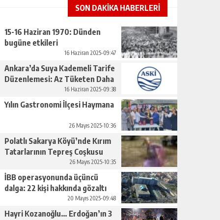
SON DAKİKA HABERLERİ
15-16 Haziran 1970: Dünden
bugüne etkileri
16 Haziran 2025-09:47
Ankara’da Suya Kademeli Tarife
Düzenlemesi: Az Tüketen Daha
Az Ödeyecek
16 Haziran 2025-09:38
Yılın Gastronomi İlçesi Haymana
26 Mayıs 2025-10:36
Polatlı Sakarya Köyü’nde Kırım
Tatarlarının Tepreş Coşkusu
26 Mayıs 2025-10:35
İBB operasyonunda üçüncü
dalga: 22 kişi hakkında gözaltı
kararı
20 Mayıs 2025-09:48
Hayri Kozanoğlu… Erdoğan’ın 3