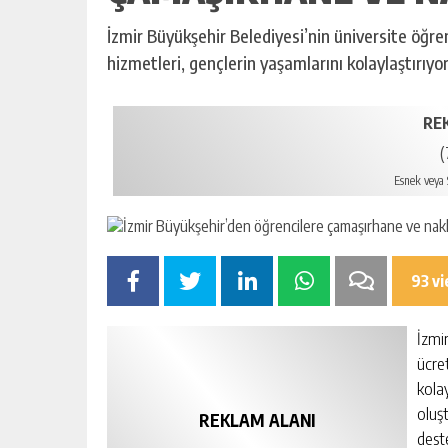
İzmir Büyükşehir Belediyesi’nin üniversite öğre
hizmetleri, gençlerin yaşamlarını kolaylaştırıyor
RE
(
Esnek veya S
93 v
İzmi
ücre
kola
oluş
REKLAM ALANI
dest