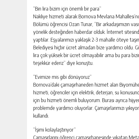
“Bin lira bizim için önemli bir para”
Nakliye hizmeti alarak Bornova Mevlana Mahallesi’nd
Bölümü öğrencisi Ozan Tunar, “Bir arkadaşımızın vasıt
yönelik desteğinden haberdar olduk. İnternet sitesind
yaptılar. Eşyalarımızı yaklaşık 2-3 mahalle öteye taşı
Belediyesi hiçbir ücret almadan bize yardımcı oldu. Gü
lira çok yüksek bir ücret olmayabilir ama bu para biz
teşekkür ederiz” diye konuştu.
“Evimize mis gibi dönüyoruz”
Bornova’daki çamaşırhaneden hizmet alan Biyomühe
hizmeti, öğrenciler için elektrik, deterjan, su konus
için bu hizmeti önemli buluyorum. Burası ayrıca hijyenik
problemde yardımcı oluyorlar. Çamaşırlarımızı yıkıyor
kullandı.
“İşimi kolaylaştırıyor”
Çamaşırlarını öğrenci çamaşırhanesinde yıkatan Meta