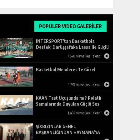
POPÜLER VIDEO GALERİLER
INTERSPORT’tan Basketbola
Destek: Darüşşafaka Lassa ile Güçlü
Ortaklık
1.840 views kez izlendi
Basketbol Menderes’te Güzel
1.739 views kez izlendi
KAAN Test Uçuşunda mı? Polatlı
Semalarında Duyulan Güçlü Ses
Merak Uyandırdı
1.492 views kez izlendi
ŞIXBIZINLAR GENEL
BAŞKANLIĞINDAN HAYMANA’YA
ZİYARET