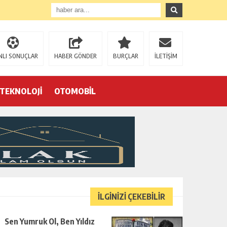
NLI SONUÇLAR
HABER GÖNDER
BURÇLAR
İLETİŞİM
TEKNOLOJİ
OTOMOBİL
Eğrek’in iş arkadaşları Çalık Holding’in önünde: “Hakkımızı istemeye geldik, bizi de mi döverek öldüreceksiniz?”
İLGİNİZİ ÇEKEBİLİR
Sen Yumruk Ol, Ben Yıldız