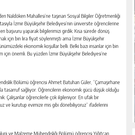
en Naldöken Mahallesi’ne taşınan Sosyal Bilgiler Öğretmenliği
asıyla İzmir Büyükşehir Belediyesi’nin üniversite öğrencilerine
en başvuru yaparak bilgilerimizi girdik. Kısa sürede dönüş
mak için bin lira fiyat söylenmişti ama İzmir Büyükşehir
nümüzdeki ekonomik koşullar belli. Belki bazı insanlar için bin
im için önemli. Bu yüzden İzmir Büyükşehir Belediyesi’ne
ndislik Bölümü öğrencisi Ahmet Batuhan Güler, “Çamaşırhane
unda tasarruf sağlıyor. Öğrencilerin ekonomik gücü düşük olduğu
. Çalışanlar öğrencilerle çok ilgileniyor. En ufak bir
uz ve kurutup evimize mis gibi dönebiliyoruz” ifadelerini
lurji ve Malzeme Mühendisliği Bölümü öğrencisi Yiğitcan