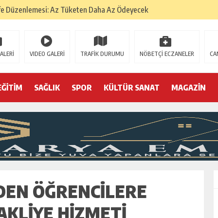
fe Düzenlemesi: Az Tüketen Daha Az Ödeyecek
na
 Tatarlarının Tepreş Coşkusu
ALERİ
VIDEO GALERİ
TRAFİK DURUMU
NÖBETÇİ ECZANELER
CA
: 22 kişi hakkında gözaltı kararı
 devri
EĞİTİM
SAĞLIK
SPOR
KÜLTÜR SANAT
MAGAZİN
r, kimine zehir
olmak? (I)
’DEN ÖĞRENCILERE
KLIYE HIZMETI