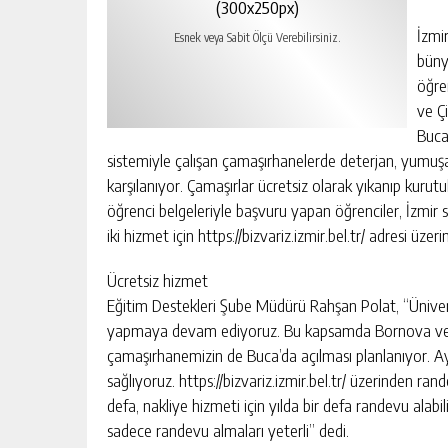
(300x250px)
İzmi
Esnek veya Sabit Ölçü Verebilirsiniz.
büny
öğre
ve Çi
Buca
sistemiyle çalışan çamaşırhanelerde deterjan, yumuşat
karşılanıyor. Çamaşırlar ücretsiz olarak yıkanıp kurut
öğrenci belgeleriyle başvuru yapan öğrenciler, İzmir sı
iki hizmet için https://bizvariz.izmir.bel.tr/ adresi üze
Ücretsiz hizmet
Eğitim Destekleri Şube Müdürü Rahşan Polat, “Ünivers
yapmaya devam ediyoruz. Bu kapsamda Bornova ve Çi
çamaşırhanemizin de Buca’da açılması planlanıyor. Ay
sağlıyoruz. https://bizvariz.izmir.bel.tr/ üzerinden ra
defa, nakliye hizmeti için yılda bir defa randevu alab
sadece randevu almaları yeterli” dedi.