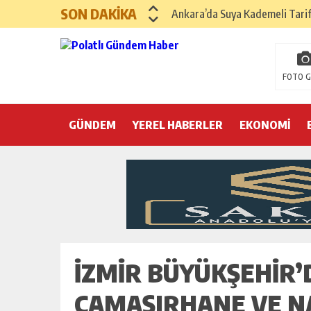
SON DAKİKA
Ankara’da Suya Kademeli Tari
Yılın Gastronomi İlçesi Hayma
Polatlı Sakarya Köyü’nde Kırım
FOTO G
İBB operasyonunda üçüncü dalga
GÜNDEM
YEREL HABERLER
Hayri Kozanoğlu… Erdoğan’ın 3
EKONOMİ
Saray makyaj tutmaz
Seçmeli demokrasi: Kimine şeke
Pepe’yi sevmek kolay, ya Pepe 
İZMIR BÜYÜKŞEHIR
ÇAMAŞIRHANE VE NA