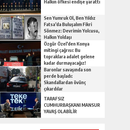
Halkın öfkesi endişe yarattı
Sen Yumruk Ol, Ben Yıldız
Fatsa’da Buluşalım Fikri
Sönmez: Devrimin Yolcusu,
Halkın Yoldaşı
Özgür Özel’den Konya
mitingi çağrısı: Bu
topraklara adalet gelene
kadar durmayacağız!
Baronlar savaşında son
perde başladı:
Skandallardan övünç
çıkardılar
TARAFSIZ
CUMHURBAŞKANI MANSUR
YAVAŞ OLABİLİR