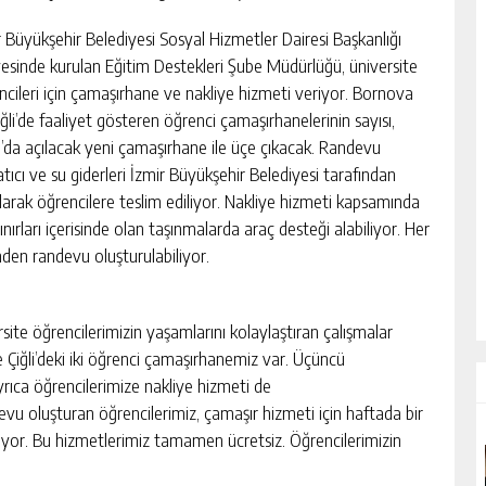
r Büyükşehir Belediyesi Sosyal Hizmetler Dairesi Başkanlığı
esinde kurulan Eğitim Destekleri Şube Müdürlüğü, üniversite
ncileri için çamaşırhane ve nakliye hizmeti veriyor. Bornova
ğli’de faaliyet gösteren öğrenci çamaşırhanelerinin sayısı,
’da açılacak yeni çamaşırhane ile üçe çıkacak. Randevu
ıcı ve su giderleri İzmir Büyükşehir Belediyesi tarafından
ularak öğrencilere teslim ediliyor. Nakliye hizmeti kapsamında
nırları içerisinde olan taşınmalarda araç desteği alabiliyor. Her
rinden randevu oluşturulabiliyor.
ite öğrencilerimizin yaşamlarını kolaylaştıran çalışmalar
ğli’deki iki öğrenci çamaşırhanemiz var. Üçüncü
rıca öğrencilerimize nakliye hizmeti de
ndevu oluşturan öğrencilerimiz, çamaşır hizmeti için haftada bir
iliyor. Bu hizmetlerimiz tamamen ücretsiz. Öğrencilerimizin