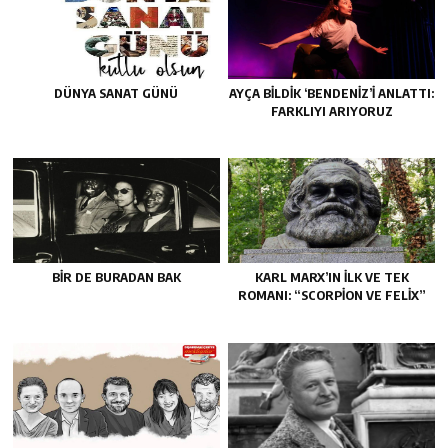
DÜNYA SANAT GÜNÜ
AYÇA BILDIK ‘BENDENIZ’I ANLATTI:
FARKLIYI ARIYORUZ
BIR DE BURADAN BAK
KARL MARX’IN ILK VE TEK
ROMANI: “SCORPION VE FELIX”