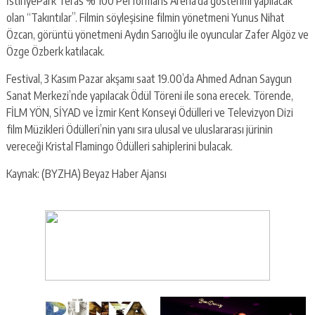
İstinyePark Teras % 100 Performans Arena’da gösterimi yapılacak
olan “Takıntılar”. Filmin söyleşisine filmin yönetmeni Yunus Nihat
Özcan, görüntü yönetmeni Aydın Sarıoğlu ile oyuncular Zafer Algöz ve
Özge Özberk katılacak.
Festival, 3 Kasım Pazar akşamı saat 19.00’da Ahmed Adnan Saygun
Sanat Merkezi’nde yapılacak Ödül Töreni ile sona erecek. Törende,
FİLM YÖN, SİYAD ve İzmir Kent Konseyi Ödülleri ve Televizyon Dizi
film Müzikleri Ödülleri’nin yanı sıra ulusal ve uluslararası jürinin
vereceği Kristal Flamingo Ödülleri sahiplerini bulacak.
Kaynak: (BYZHA) Beyaz Haber Ajansı