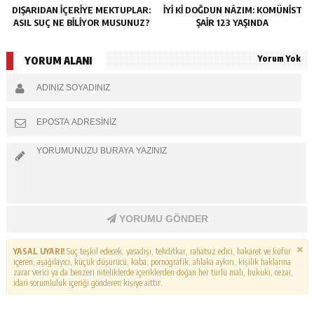
DIŞARIDAN IÇERIYE MEKTUPLAR:
İYI KI DOĞDUN NÂZIM: KOMÜNIST
ASIL SUÇ NE BILIYOR MUSUNUZ?
ŞAIR 123 YAŞINDA
Yorum Yok
YORUM ALANI
YORUMU GÖNDER
YASAL UYARI!
Suç teşkil edecek, yasadışı, tehditkar, rahatsız edici, hakaret ve küfür
içeren, aşağılayıcı, küçük düşürücü, kaba, pornografik, ahlaka aykırı, kişilik haklarına
zarar verici ya da benzeri niteliklerde içeriklerden doğan her türlü mali, hukuki, cezai,
idari sorumluluk içeriği gönderen kişiye aittir.