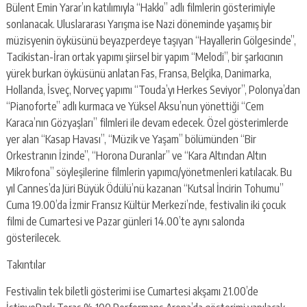
Bülent Emin Yarar’ın katılımıyla “Hakkı” adlı filmlerin gösterimiyle
sonlanacak. Uluslararası Yarışma ise Nazi döneminde yaşamış bir
müzisyenin öyküsünü beyazperdeye taşıyan “Hayallerin Gölgesinde”,
Tacikistan-İran ortak yapımı şiirsel bir yapım “Melodi”, bir şarkıcının
yürek burkan öyküsünü anlatan Fas, Fransa, Belçika, Danimarka,
Hollanda, İsveç, Norveç yapımı “Touda’yı Herkes Seviyor”, Polonya’dan
“Pianoforte” adlı kurmaca ve Yüksel Aksu’nun yönettiği “Cem
Karaca’nın Gözyaşları” filmleri ile devam edecek. Özel gösterimlerde
yer alan “Kasap Havası”, “Müzik ve Yaşam” bölümünden “Bir
Orkestranın İzinde”, “Horona Duranlar” ve “Kara Altından Altın
Mikrofona” söyleşilerine filmlerin yapımcı/yönetmenleri katılacak. Bu
yıl Cannes’da Jüri Büyük Ödülü’nü kazanan “Kutsal İncirin Tohumu”
Cuma 19.00’da İzmir Fransız Kültür Merkezi’nde, festivalin iki çocuk
filmi de Cumartesi ve Pazar günleri 14.00’te aynı salonda
gösterilecek.
Takıntılar
Festivalin tek biletli gösterimi ise Cumartesi akşamı 21.00’de