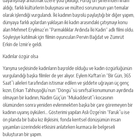
dayanışmayı anlatmak üzere yola çıkıldığı, Füruğ’un şiirlerinden ilham
aldığı, farklı kültürlerin buluşması ve mülteci sorununun yan temalar
olarak işlendiği vurgulandı. İki kadının başrolü paylaştığı bir diğer yapım,
dünyaya farklı açılardan yaklaşan iki kadın arasındaki çatışmayı konu
alan Mehmet Eryılmaz’ın “Parmaklıklar Ardında İki Kadın“ adlı filmi oldu.
Söyleşiye katılmak için filmin oyuncuları Pervin Bağdat ve Zümrüt
Erkin de İzmir’e geldi.
Kadınlar özgür olsa
Yarışma seçkisinde kadınların başrolde olduğu ve kadın özgürlüğünün
vurgulandığı başka filmler de yer alıyor. Eylem Kaftan’ın “Bir Gün, 365
Saat”i aileleri tarafından istismar edilen ve şiddete uğrayan üç genç
kızın, Erkan Tahhuşoğlu’nun “Döngü”sü sınıfsal konumunun ayırdında
olmayan bir kadının, Nadim Güç’ün “Mukadderat”ı kocasının
ölümünden sonra yeniden evlenmekten başka bir çare göremeyen bir
kadının uyanış öyküleri… Gösterimi yapılan Aslı Özge’nin “Faruk”u ise
ön planda bir baba kız ilişkisini, fonda kentsel dönüşümün insan
yaşamları üzerindeki etkisini anlatırken kurmaca ile belgeseli
buluşturan bir yapım.