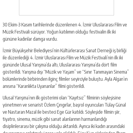
30 Ekim-3 Kasım tarihlerinde düzenlenen 4. İzmir Uluslararası Film ve
Müzik Festivali sürüyor. Yoğun katılımın olduğu festivalin ilk iki
gününe kadınlar damga vurdu.
İzmir Büyükşehir Belediyesi’nin Kültürlerarası Sanat Derneği iş birliği
ile düzenlediği 4. İzmir Uluslararası Film ve Müzik Festivali’nin ilk iki
gününde Ulusal Yarışma’da altı, Uluslararası Yarışma’da dört film
gösterildi. Yarışma dışı “Müzik ve Yaşam” ve “Sınır Tanımayan Sinema”
bölümlerinde birbirinden ilginç filmler seyirciyle buluştu. Ayla Algan’ın
anısına “Karanlıkta Uyananlar” filmi gösterildi.
Ulusal Yarışma’nın ilk gösterimi olan “Kayıtsız” filminin söyleşisine
yönetmen ve senarist Özlem Çıngırlar, başrol oyuncuları Tülay Günal
ve Nastaran Mazal ile besteci Ege Gür katıldı. Söyleşide filmin şiir,
tiyatro, sinema, müzik gibi sanat alanlarının harmanlandığı
disiplinlerarası bir çalışma olduğu aktarıldı. Ayrıca iki kadın arasındaki