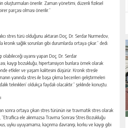
in oluşturmaları önerilir. Zaman yönetimi, düzenli fiziksel
birer parçası olması önerilir.”
lıcı stres türü olduğunu aktaran Doç. Dr. Serdar Nurmedov,
ya da kronik sağlık sorunları gibi durumlarda ortaya çıkar.” dedi.
ep olabileceği uyarısı yapan Doç. Dr. Serdar
ası, kaygı bozukluğu, hipertansiyon bunlara örnek olarak
 yönde etkiler ve yaşam kalitesini düşürür. Kronik stresle
anın yanında stres ile başa çıkma becerileri geliştirmeleri
ındalık teknikleri’ oldukça faydalı olacaktır.” şeklinde konuştu.
ı
tan sonra ortaya çıkan stres türünün ise travmatik stres olarak
, “Etraflıca ele alınmazsa Travma Sonrası Stres Bozukluğu
 Kâbus, uyku uyuyamama, kaçınma davranışı, korku ve kaygı gibi