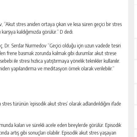
“Akut stres aniden ortaya çıkan ve kısa süren geçici bir stres
ı karşıya kaldığımızda görülür.” D dedi.
Doç. Dr. Serdar Nurmedov “Geçici olduğu için uzun vadede tesiri
den frene basmak zorunda kalmak gibi durumlar akut strese
sebebi ile stresi hızlıca yatıştırmaya yönelik teknikler kullanılır.
yeniden yapılandırma ve meditasyon örnek olarak verilebilir.”
 stres türünün ‘episodik akut stres’ olarak adlandırıldığını ifade
umunda kalan ve sürekli acele eden bireylerde görülür. Episodik
ncında artış gibi sonuçları olabilir. Episodik akut stres yaşayan