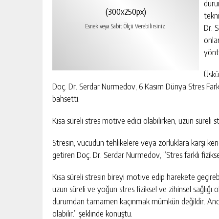
duru
(300x250px)
tekn
Dr. S
Esnek veya Sabit Ölçü Verebilirsiniz.
onla
yönte
Üskü
Doç. Dr. Serdar Nurmedov, 6 Kasım Dünya Stres Fark
bahsetti.
Kısa süreli stres motive edici olabilirken, uzun süreli 
Stresin, vücudun tehlikelere veya zorluklara karşı ken
getiren Doç. Dr. Serdar Nurmedov, “Stres farklı fiziksel
Kısa süreli stresin bireyi motive edip harekete geçir
uzun süreli ve yoğun stres fiziksel ve zihinsel sağlığ
durumdan tamamen kaçınmak mümkün değildir. Ancak s
olabilir.” şeklinde konuştu.