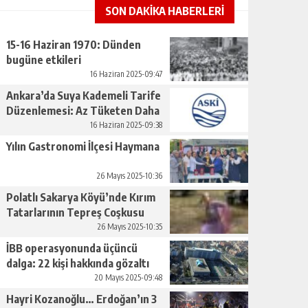
SON DAKİKA HABERLERİ
15-16 Haziran 1970: Dünden
bugüne etkileri
16 Haziran 2025-09:47
Ankara’da Suya Kademeli Tarife
Düzenlemesi: Az Tüketen Daha
Az Ödeyecek
16 Haziran 2025-09:38
Yılın Gastronomi İlçesi Haymana
26 Mayıs 2025-10:36
Polatlı Sakarya Köyü’nde Kırım
Tatarlarının Tepreş Coşkusu
26 Mayıs 2025-10:35
İBB operasyonunda üçüncü
dalga: 22 kişi hakkında gözaltı
kararı
20 Mayıs 2025-09:48
Hayri Kozanoğlu… Erdoğan’ın 3