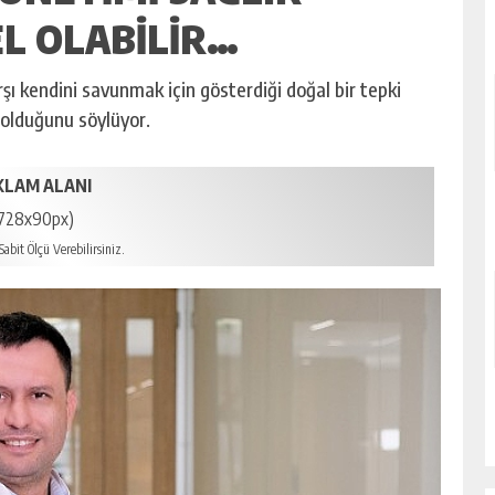
L OLABILIR…
rşı kendini savunmak için gösterdiği doğal bir tepki
i olduğunu söylüyor.
KLAM ALANI
728x90px)
abit Ölçü Verebilirsiniz.