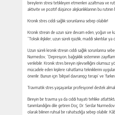
bireylerin stresi tetikleyen etmenleri azaltması ve rut
aktivite ve pozitif düşünce alışkanlıklarının bu rutinin 
Kronik stres ciddi sağlık sorunlarına sebep olabilir!
Kronik stresin de uzun süre devam eden, yoğun ve ka
“Toksik ilişkiler, uzun süreli işsizlik, maddi sıkıntılar 
Uzun süreli kronik stresin ciddi sağlık sorunlarına seb
Nurmedov, “Depresyon, bağışıklık sisteminin zayıflam
verilebilir. Kronik stres bireyin işlevselliğini olumsuz
mücadele eden kişilere rahatlama tekniklerini uygulam
önerilir. Bunun için ‘bilişsel davranışçı terapi’ ve ‘fark
Travmatik stres yaşayanlar profesyonel destek almal
Bireyin bir travma ya da ciddi hayati tehlike atlattık
tanımlandığını dile getiren Doç. Dr. Serdar Nurmedov
olarak bilinen ruhsal bir rahatsızlığa sebep olabilir.