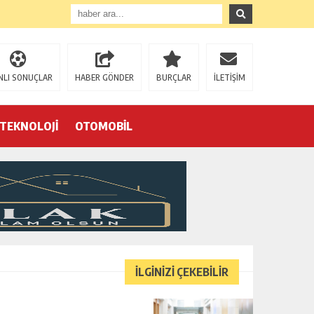
NLI SONUÇLAR
HABER GÖNDER
BURÇLAR
İLETİŞİM
TEKNOLOJİ
OTOMOBİL
Eğrek’in iş arkadaşları Çalık Holding’in önünde: “Hakkımızı istemeye geldik, bizi de mi döverek öldüreceksiniz?”
İLGİNİZİ ÇEKEBİLİR