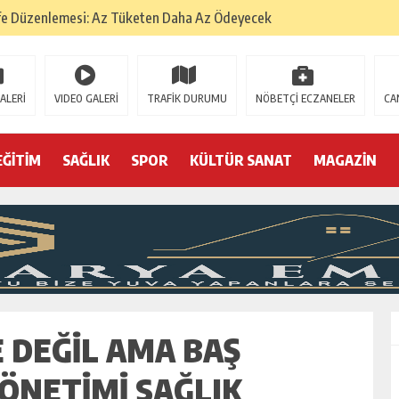
fe Düzenlemesi: Az Tüketen Daha Az Ödeyecek
na
 Tatarlarının Tepreş Coşkusu
ALERİ
VIDEO GALERİ
TRAFİK DURUMU
NÖBETÇİ ECZANELER
CA
: 22 kişi hakkında gözaltı kararı
 devri
EĞİTİM
SAĞLIK
SPOR
KÜLTÜR SANAT
MAGAZİN
r, kimine zehir
olmak? (I)
 DEĞIL AMA BAŞ
YÖNETIMI SAĞLIK