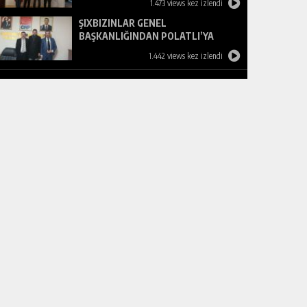
1.473 views kez izlendi
ŞIXBIZINLAR GENEL
BAŞKANLIĞINDAN POLATLI’YA
ZİYARET
1.442 views kez izlendi