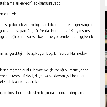
estek almaları gerekir.” açıklamasını yaptı.
im elimizde…
ısı, psikolojik ve biyolojik farklılıkları, kültürel değer yargıları,
iğine vurgu yapan Doç. Dr. Serdar Nurmedov, “Bireyin stres
erdiğine bağlı olarak stresle baş etme yöntemleri de değişkenlik
ması gerektiğini de açıklayan Doç. Dr. Serdar Nurmedov,
klerine rağmen günlük hayatı ve işlevselliği olumsuz yönde
ek artıyorsa, fiziksel, duygusal ve davranışsal belirtiler
el destek alınması gerekir.
aşam koşullarında stresten kaçınmak elimizde değil ama