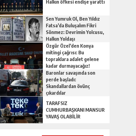
Halkın öfkesi endişe yarattı
Sen Yumruk Ol, Ben Yıldız
Fatsa’da Buluşalım Fikri
Sönmez: Devrimin Yolcusu,
Halkın Yoldaşı
Özgür Özel’den Konya
mitingi çağrısı: Bu
topraklara adalet gelene
kadar durmayacağız!
Baronlar savaşında son
perde başladı:
Skandallardan övünç
çıkardılar
TARAFSIZ
CUMHURBAŞKANI MANSUR
YAVAŞ OLABİLİR