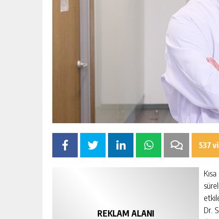
537 v
Kısa 
sürel
etki
Dr. 
REKLAM ALANI