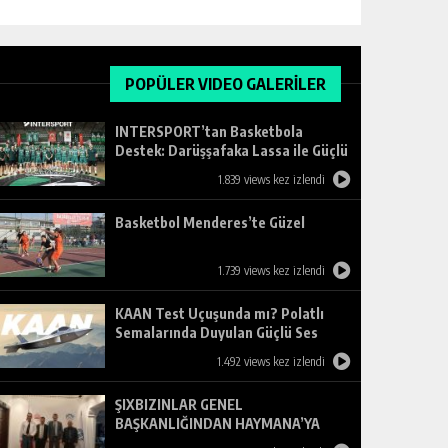
POPÜLER VIDEO GALERİLER
INTERSPORT’tan Basketbola
Destek: Darüşşafaka Lassa ile Güçlü
Ortaklık
1.839 views kez izlendi
Basketbol Menderes’te Güzel
1.739 views kez izlendi
KAAN Test Uçuşunda mı? Polatlı
Semalarında Duyulan Güçlü Ses
Merak Uyandırdı
1.492 views kez izlendi
ŞIXBIZINLAR GENEL
BAŞKANLIĞINDAN HAYMANA’YA
ZİYARET