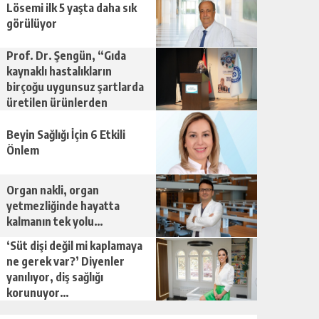
Lösemi ilk 5 yaşta daha sık
görülüyor
Prof. Dr. Şengün, “Gıda
kaynaklı hastalıkların
birçoğu uygunsuz şartlarda
üretilen ürünlerden
kaynaklanıyor”
Beyin Sağlığı İçin 6 Etkili
Önlem
Organ nakli, organ
yetmezliğinde hayatta
kalmanın tek yolu…
‘Süt dişi değil mi kaplamaya
ne gerek var?’ Diyenler
yanılıyor, diş sağlığı
korunuyor…