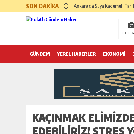
SON DAKİKA
Ankara’da Suya Kademeli Tari
Yılın Gastronomi İlçesi Hayma
Polatlı Sakarya Köyü’nde Kırım
FOTO G
İBB operasyonunda üçüncü dalga
GÜNDEM
YEREL HABERLER
Hayri Kozanoğlu… Erdoğan’ın 3
EKONOMİ
Saray makyaj tutmaz
Seçmeli demokrasi: Kimine şeke
Pepe’yi sevmek kolay, ya Pepe 
KAÇINMAK ELIMIZDE
EDEBILIRIZ! STRES 