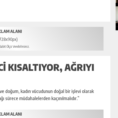
KLAM ALANI
728x90px)
abit Ölçü Verebilirsiniz.
 KISALTIYOR, AĞRIYI
ve doğum, kadın vücudunun doğal bir işlevi olarak
adığı sürece müdahalelerden kaçınılmalıdır.”
KLAM ALANI