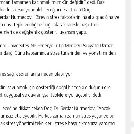
mdan tamamen kaçınmak mümkün değildir.” dedi. Bazı
iklerle stresin yönetilebileceğini de aktaran Doç.
erdar Nurmedov, “Bireyin stres faktörlerini nasıl algıladığına ve
ra nasıl tepki verdiğine bağlı olarak stresle baş etme
mleri de değişkenlik gösterir.” uyarısını yaptı.
dar Üniversitesi NP Feneryolu Tıp Merkezi Psikiyatri Uzmanı
ındalığı Günü kapsamında stres türlerinden ve yönetiminden
stres sağlık sorunlarına neden olabiliyor
dini savunmak için gösterdiği doğal bir tepki olduğunu dile
, duygusal ve davranışsal tepkilere yol açabilir.” dedi.
ebileceğine dikkat çeken Doç. Dr. Serdar Nurmedov, “Ancak,
ı olumsuz etkileyebilir. Herkes zaman zaman stres yaşar ve bu
tres yönetimi teknikleri, stresle başa çıkmanıza yardımcı