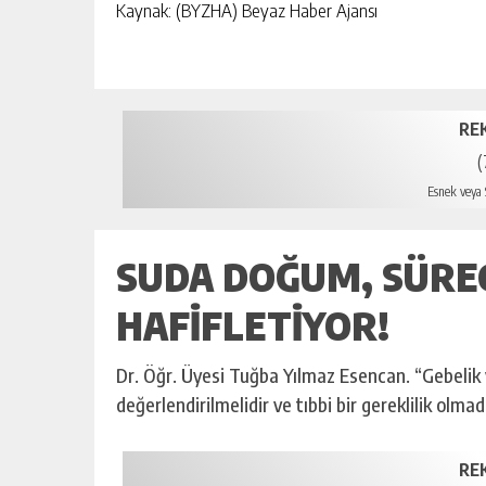
Kaynak: (BYZHA) Beyaz Haber Ajansı
RE
(
Esnek veya S
SUDA DOĞUM, SÜRECI
HAFIFLETIYOR!
Dr. Öğr. Üyesi Tuğba Yılmaz Esencan. “Gebelik 
değerlendirilmelidir ve tıbbi bir gereklilik olm
RE