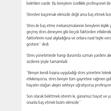
belirtileri vardır. Bu bireylerin özellikle profesyonel d
Stresten kaçınmak elimizde değil ama baş etmek biz
Stres ile baş etme mekanizmalarının bireylerin kişilik yap
geçmiş stres deneyimi gibi birçok faktörden etkilend
faktörlerini nasıl algıladığına ve onlara nasıl tepki v
gösterir.” dedi.
Stres yönetiminde hangi durumda uzman yardımı alın
sözlerini şöyle tamamladı:
“Bireyin kendi başına uyguladığı stres yönetimi tekni
etkileniyorsa, stres bireyin tüm gayretine rağmen gider
hayatın olağan akışını sekteye uğratıyorsa profesyon
Son olarak belirtmek isterim ki, günümüz hayat ve y
onunla baş etmek bizim elimizde.”