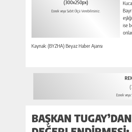
(300x250px)
Kuca
Bayra
Esnek veya Sabit Ölçü Verebilirsiniz.
eşliğ
ise 
onla
Kaynak: (BYZHA) Beyaz Haber Ajansı
RE
(
Esnek veya S
BAŞKAN TUGAY’DAN
DEĞERLENDIRMESI: 