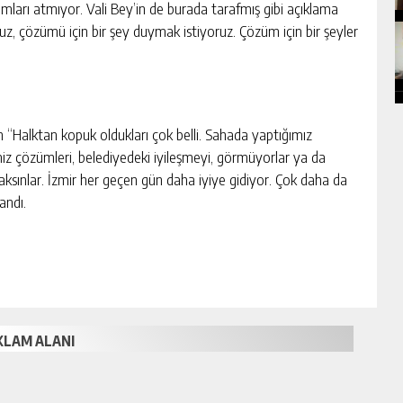
mları atmıyor. Vali Bey’in de burada tarafmış gibi açıklama
z, çözümü için bir şey duymak istiyoruz. Çözüm için bir şeyler
çin “Halktan kopuk oldukları çok belli. Sahada yaptığımız
ğimiz çözümleri, belediyedeki iyileşmeyi, görmüyorlar ya da
 baksınlar. İzmir her geçen gün daha iyiye gidiyor. Çok daha da
landı.
KLAM ALANI
728x90px)
abit Ölçü Verebilirsiniz.