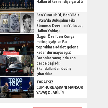
Halkın öfkesi endişe yarattı
Sen Yumruk Ol, Ben Yıldız
Fatsa’da Buluşalım Fikri
Sönmez: Devrimin Yolcusu,
Halkın Yoldaşı
Özgür Özel’den Konya
mitingi çağrısı: Bu
topraklara adalet gelene
kadar durmayacağız!
Baronlar savaşında son
perde başladı:
Skandallardan övünç
çıkardılar
TARAFSIZ
CUMHURBAŞKANI MANSUR
YAVAŞ OLABİLİR