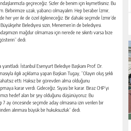
aşlarımızla geçireceğiz. Sizler de benim için kıymetlisiniz. Bu
. Birbirimize uzak, yabancı olmayalım. Hep beraber İzmir,
her yer ile de özel ilgileneceğiz. Bir dahaki seçimde İzmir’de
üyükşehir Belediyesi sizin, Menemen’in de belediyesi.
andaşımızın mağdur olmaması için nerede ne sıkıntı varsa bize
gösterin” dedi.
 yanıtladı. İstanbul Esenyurt Belediye Başkanı Prof. Dr.
ıyla ilgili açıklama yapan Başkan Tugay, “Olayın oluş şekli
ahatsız etti. Haksız bir görevden alma olduğunu
aya karar verdi. Gideceğiz. Siyasi bir karar. Biraz CHP’yi
ımızı hedef alan bir şey olduğunu düşünüyoruz. Bu
yip 7 ay öncesinde seçimde aday olmasına izin verilen bir
vinden alınması büyük bir hukuksuzluk” dedi.