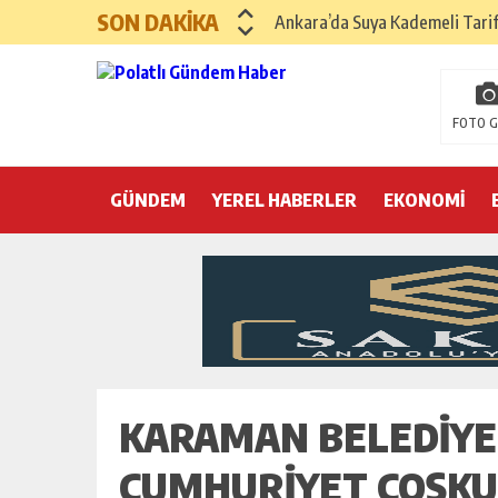
SON DAKİKA
Ankara’da Suya Kademeli Tari
Yılın Gastronomi İlçesi Hayma
Polatlı Sakarya Köyü’nde Kırım
FOTO G
İBB operasyonunda üçüncü dalga
GÜNDEM
YEREL HABERLER
Hayri Kozanoğlu… Erdoğan’ın 3
EKONOMİ
Saray makyaj tutmaz
Seçmeli demokrasi: Kimine şeke
Pepe’yi sevmek kolay, ya Pepe 
KARAMAN BELEDIYE
CUMHURIYET COŞK