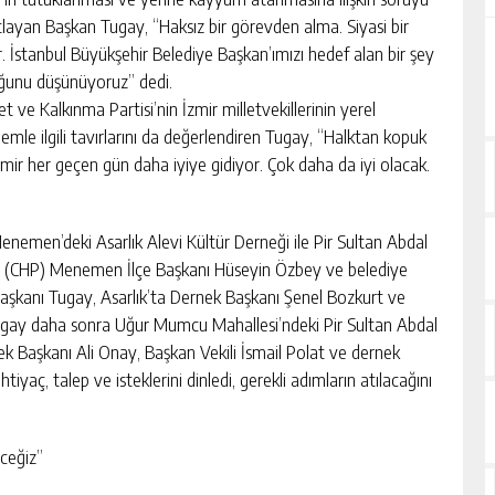
tlayan Başkan Tugay, “Haksız bir görevden alma. Siyasi bir
r. İstanbul Büyükşehir Belediye Başkan’ımızı hedef alan bir şey
ğunu düşünüyoruz” dedi.
t ve Kalkınma Partisi’nin İzmir milletvekillerinin yerel
emle ilgili tavırlarını da değerlendiren Tugay, “Halktan kopuk
. İzmir her geçen gün daha iyiye gidiyor. Çok daha da iyi olacak.
enemen’deki Asarlık Alevi Kültür Derneği ile Pir Sultan Abdal
tisi (CHP) Menemen İlçe Başkanı Hüseyin Özbey ve belediye
 Başkanı Tugay, Asarlık’ta Dernek Başkanı Şenel Bozkurt ve
n Tugay daha sonra Uğur Mumcu Mahallesi’ndeki Pir Sultan Abdal
k Başkanı Ali Onay, Başkan Vekili İsmail Polat ve dernek
tiyaç, talep ve isteklerini dinledi, gerekli adımların atılacağını
eceğiz”