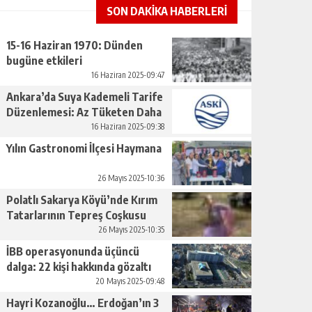
SON DAKİKA HABERLERİ
15-16 Haziran 1970: Dünden
bugüne etkileri
16 Haziran 2025-09:47
Ankara’da Suya Kademeli Tarife
Düzenlemesi: Az Tüketen Daha
Az Ödeyecek
16 Haziran 2025-09:38
Yılın Gastronomi İlçesi Haymana
26 Mayıs 2025-10:36
Polatlı Sakarya Köyü’nde Kırım
Tatarlarının Tepreş Coşkusu
26 Mayıs 2025-10:35
İBB operasyonunda üçüncü
dalga: 22 kişi hakkında gözaltı
kararı
20 Mayıs 2025-09:48
Hayri Kozanoğlu… Erdoğan’ın 3