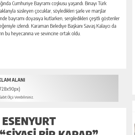
ğında Cumhuriye Bayramı coşkusu yaşandı. Binayı Türk
klarıyla süsleyen çocuklar, söyledikleri şarkı ve marşlar
inde bayramı doyasıya kutlarken, sergiledikleri çeşitli gösteriler
beğeniyle izlendi. Karaman Belediye Başkanı Savaş Kalaycı da
rın bu heyecanına ve sevincine ortak oldu.
KLAM ALANI
728x90px)
abit Ölçü Verebilirsiniz.
 ESENYURT
“SIYASI BIR KARAR”