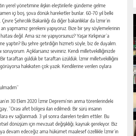
ntin yerel yönetimine ilişkin eleştirilerle gündeme gelme
men içi boş, şova dönük hareketler bunlar. 60-70 yıl belki
Çevre Şehircilik Bakanlığı da diğer bakanlıklar da İzmir’in
u an yapmamız gerekeni yapıyoruz. Bize bir şey söylemelerinin
atası değil. Ama siz ne yapıyorsunuz? Yaşar Kırkpınar’a
 ne yaptın? Bu şehre getirdiğin hizmeti söyle, biz de duyalım.
nı soruyorum. Açıklarsanız seviniriz. Kendi milletvekilliğinizde
ir taraftan güldük bir taraftan üzüldük. İzmir milletvekilliğini
örüyorsa hakikaten çok yazık. Kendilerine verilen oylara
 bulmadım”
lban’ın 30 Ekim 2020 İzmir Depremi’nin anma törenlerindeki
ay, “Orası afet bölgesi ilan edilmedi. Bir sürü insanın
lara ev sağlanmadı. 3 yıl sonra daireleri teslim ettiler. Bu
tsel dönüşüm için mevzuat değişikliği, kaynak gerekiyor. Biz
maya devam edeceğiz ama hükümet maalesef özellikle İzmir’in