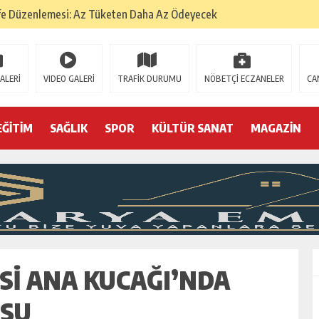
fe Düzenlemesi: Az Tüketen Daha Az Ödeyecek
na
 Tatarlarının Tepreş Coşkusu
ALERİ
VIDEO GALERİ
TRAFİK DURUMU
NÖBETÇİ ECZANELER
CA
: 22 kişi hakkında gözaltı kararı
 devri
EĞİTİM
SAĞLIK
SPOR
KÜLTÜR SANAT
MAGAZİN
r, kimine zehir
olmak? (I)
SI ANA KUCAĞI’NDA
USU