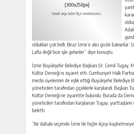
(300x250px)
yanı
kara
Esnek veya Sabit Ölçü Verebilirsiniz.
oldu
Adale
günd
oldukları çok belli. Biraz İzmir’e alıcı gözle baksınlar
Lafla değil bize işle gelsinler” diye konuştu.
İzmir Büyükşehir Belediye Başkanı Dr. Cemil Tugay, M
Kültür Derneği’ni ziyaret etti. Cumhuriyet Halk Par
meclis üyelerinin de eşlik ettiği Büyükşehir Belediye
yöneticileri tarafından çiçeklerle karşılandı. Başka
Kültür Derneği’ne ziyarette bulundu. Burada da Derne
yöneticileri tarafından karşılanan Tugay, yurttaşların ih
belirtti.
“Bir dahaki seçimde İzmir’de hiçbir ilçeyi kaybetmey