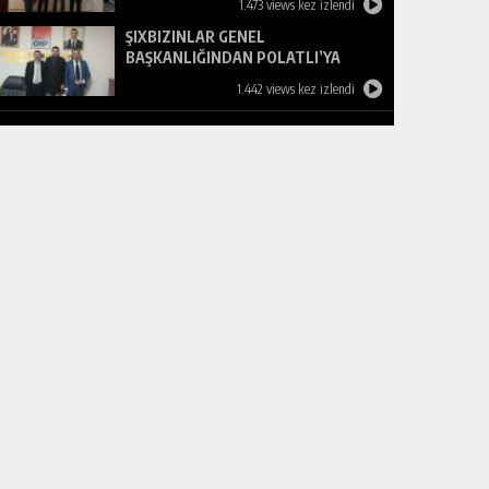
1.473 views kez izlendi
ŞIXBIZINLAR GENEL
BAŞKANLIĞINDAN POLATLI’YA
ZİYARET
1.442 views kez izlendi