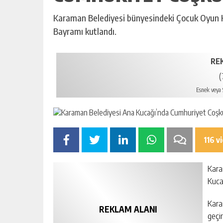
Karaman Belediyesi bünyesindeki Çocuk Oyun K
Bayramı kutlandı.
RE
(
Esnek veya S
116 v
Kara
Kuca
Karam
REKLAM ALANI
geçi