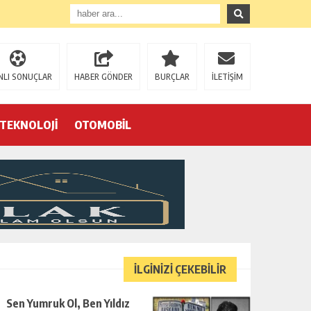
NLI SONUÇLAR
HABER GÖNDER
BURÇLAR
İLETİŞİM
TEKNOLOJİ
OTOMOBİL
Eğrek’in iş arkadaşları Çalık Holding’in önünde: “Hakkımızı istemeye geldik, bizi de mi döverek öldüreceksiniz?”
İLGİNİZİ ÇEKEBİLİR
Sen Yumruk Ol, Ben Yıldız