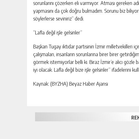
sorunlarını çözerken eli varmıyor. Atması gereken adı
yapmasını da çok doğru bulmadım. Sorunu biz biliyoru
söylerlerse seviniriz” dedi.
“Lafla değil işle gelsinler”
Başkan Tugay iktidar partisinin İzmir milletvekilleri i
çalışmaları, insanların sorunlarına birer birer getirdi
görmek istemiyorlar belli ki. Biraz İzmir’e alıcı gözle
iyi olacak. Lafla değil bize işle gelsinler” ifadelerini kul
Kaynak: (BYZHA) Beyaz Haber Ajansı
RE
(
Esnek veya S