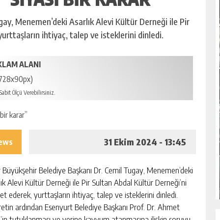
gay, Menemen’deki Asarlık Alevi Kültür Derneği ile Pir
rttaşların ihtiyaç, talep ve isteklerini dinledi.
KLAM ALANI
728x90px)
abit Ölçü Verebilirsiniz.
31 Ekim 2024 - 13:45
iews
r Büyükşehir Belediye Başkanı Dr. Cemil Tugay, Menemen’deki
ık Alevi Kültür Derneği ile Pir Sultan Abdal Kültür Derneği’ni
et ederek, yurttaşların ihtiyaç, talep ve isteklerini dinledi.
retin ardından Esenyurt Belediye Başkanı Prof. Dr. Ahmet
’in tutuklanması ve yerine kayyum atanmasına ilişkin soruyu