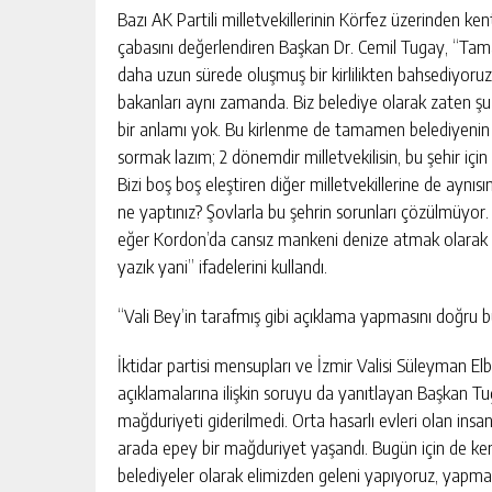
Bazı AK Partili milletvekillerinin Körfez üzerinden ke
çabasını değerlendiren Başkan Dr. Cemil Tugay, “Tama
daha uzun sürede oluşmuş bir kirlilikten bahsediyoruz. 
bakanları aynı zamanda. Biz belediye olarak zaten ş
bir anlamı yok. Bu kirlenme de tamamen belediyenin h
sormak lazım; 2 dönemdir milletvekilisin, bu şehir için
Bizi boş boş eleştiren diğer milletvekillerine de aynısı
ne yaptınız? Şovlarla bu şehrin sorunları çözülmüyor. B
eğer Kordon’da cansız mankeni denize atmak olarak g
yazık yani” ifadelerini kullandı.
“Vali Bey’in tarafmış gibi açıklama yapmasını doğru
İktidar partisi mensupları ve İzmir Valisi Süleyman E
açıklamalarına ilişkin soruyu da yanıtlayan Başkan Tug
mağduriyeti giderilmedi. Orta hasarlı evleri olan insan
arada epey bir mağduriyet yaşandı. Bugün için de ken
belediyeler olarak elimizden geleni yapıyoruz, yap