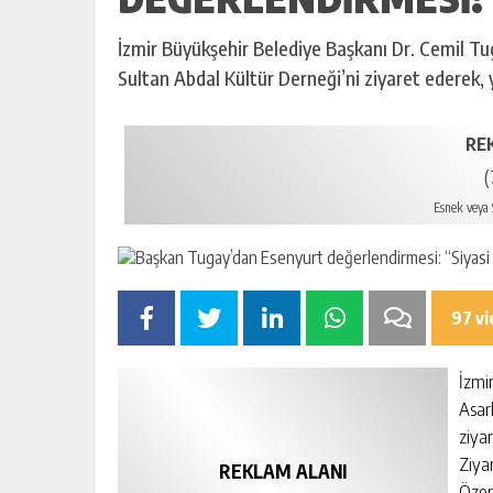
İzmir Büyükşehir Belediye Başkanı Dr. Cemil Tu
Sultan Abdal Kültür Derneği’ni ziyaret ederek, yu
RE
(
Esnek veya S
97 v
İzmi
Asarl
ziyar
Ziya
REKLAM ALANI
Özer