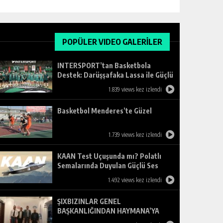
POPÜLER VIDEO GALERİLER
INTERSPORT’tan Basketbola
Destek: Darüşşafaka Lassa ile Güçlü
Ortaklık
1.839 views kez izlendi
Basketbol Menderes’te Güzel
1.739 views kez izlendi
KAAN Test Uçuşunda mı? Polatlı
Semalarında Duyulan Güçlü Ses
Merak Uyandırdı
1.492 views kez izlendi
ŞIXBIZINLAR GENEL
BAŞKANLIĞINDAN HAYMANA’YA
ZİYARET