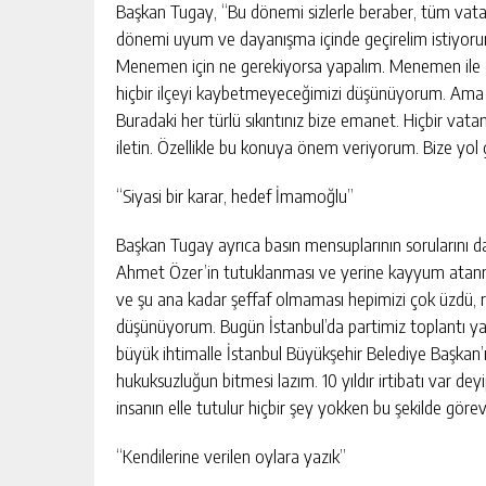
Başkan Tugay, “Bu dönemi sizlerle beraber, tüm vatand
dönemi uyum ve dayanışma içinde geçirelim istiyorum
Menemen için ne gerekiyorsa yapalım. Menemen ile de 
hiçbir ilçeyi kaybetmeyeceğimizi düşünüyorum. Ama B
Buradaki her türlü sıkıntınız bize emanet. Hiçbir vat
iletin. Özellikle bu konuya önem veriyorum. Bize yol 
“Siyasi bir karar, hedef İmamoğlu”
Başkan Tugay ayrıca basın mensuplarının sorularını da
Ahmet Özer’in tutuklanması ve yerine kayyum atanmas
ve şu ana kadar şeffaf olmaması hepimizi çok üzdü, r
düşünüyorum. Bugün İstanbul’da partimiz toplantı yapm
büyük ihtimalle İstanbul Büyükşehir Belediye Başkan’
hukuksuzluğun bitmesi lazım. 10 yıldır irtibatı var de
insanın elle tutulur hiçbir şey yokken bu şekilde göre
“Kendilerine verilen oylara yazık”