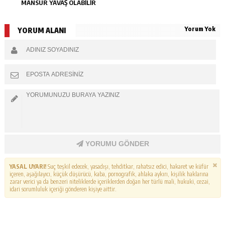
MANSUR YAVAŞ OLABİLİR
Yorum Yok
YORUM ALANI
YORUMU GÖNDER
YASAL UYARI!
Suç teşkil edecek, yasadışı, tehditkar, rahatsız edici, hakaret ve küfür
içeren, aşağılayıcı, küçük düşürücü, kaba, pornografik, ahlaka aykırı, kişilik haklarına
zarar verici ya da benzeri niteliklerde içeriklerden doğan her türlü mali, hukuki, cezai,
idari sorumluluk içeriği gönderen kişiye aittir.