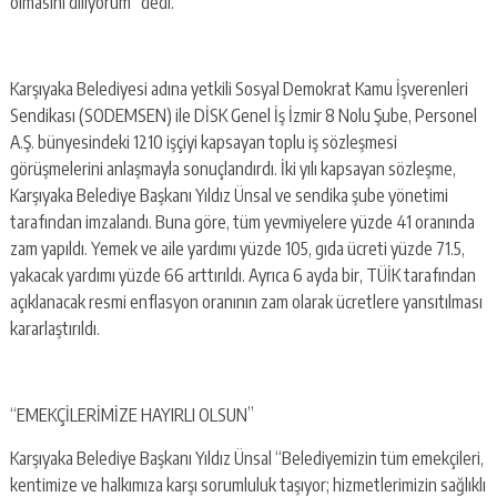
olmasını diliyorum” dedi.
Karşıyaka Belediyesi adına yetkili Sosyal Demokrat Kamu İşverenleri
Sendikası (SODEMSEN) ile DİSK Genel İş İzmir 8 Nolu Şube, Personel
A.Ş. bünyesindeki 1210 işçiyi kapsayan toplu iş sözleşmesi
görüşmelerini anlaşmayla sonuçlandırdı. İki yılı kapsayan sözleşme,
Karşıyaka Belediye Başkanı Yıldız Ünsal ve sendika şube yönetimi
tarafından imzalandı. Buna göre, tüm yevmiyelere yüzde 41 oranında
zam yapıldı. Yemek ve aile yardımı yüzde 105, gıda ücreti yüzde 71.5,
yakacak yardımı yüzde 66 arttırıldı. Ayrıca 6 ayda bir, TÜİK tarafından
açıklanacak resmi enflasyon oranının zam olarak ücretlere yansıtılması
kararlaştırıldı.
“EMEKÇİLERİMİZE HAYIRLI OLSUN”
Karşıyaka Belediye Başkanı Yıldız Ünsal “Belediyemizin tüm emekçileri,
kentimize ve halkımıza karşı sorumluluk taşıyor; hizmetlerimizin sağlıklı