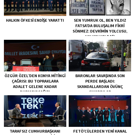
HALKIN ÖFKESI ENDIŞE YARATTI
SEN YUMRUK OL, BEN YILDIZ
FATSA’DA BULUŞALIM FIKRI
SÖNMEZ: DEVRIMIN YOLCUSU,
HALKIN YOLDAŞI
ÖZGÜR ÖZEL’DEN KONYA MITINGI
BARONLAR SAVAŞINDA SON
ÇAĞRISI: BU TOPRAKLARA
PERDE BAŞLADI:
ADALET GELENE KADAR
SKANDALLARDAN ÖVÜNÇ
DURMAYACAĞIZ!
ÇIKARDILAR
TARAFSIZ CUMHURBAŞKANI
FETÖ’CÜLERDEN YENI KANAL