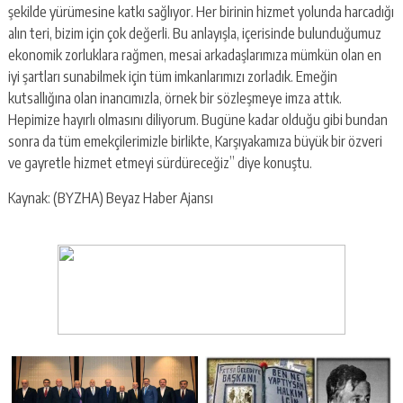
şekilde yürümesine katkı sağlıyor. Her birinin hizmet yolunda harcadığı
alın teri, bizim için çok değerli. Bu anlayışla, içerisinde bulunduğumuz
ekonomik zorluklara rağmen, mesai arkadaşlarımıza mümkün olan en
iyi şartları sunabilmek için tüm imkanlarımızı zorladık. Emeğin
kutsallığına olan inancımızla, örnek bir sözleşmeye imza attık.
Hepimize hayırlı olmasını diliyorum. Bugüne kadar olduğu gibi bundan
sonra da tüm emekçilerimizle birlikte, Karşıyakamıza büyük bir özveri
ve gayretle hizmet etmeyi sürdüreceğiz” diye konuştu.
Kaynak: (BYZHA) Beyaz Haber Ajansı