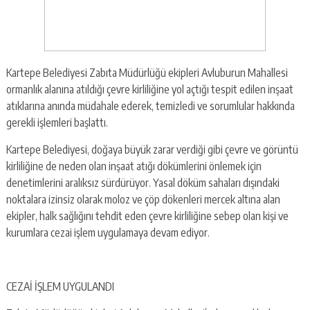
Kartepe Belediyesi Zabıta Müdürlüğü ekipleri Avluburun Mahallesi
ormanlık alanına atıldığı çevre kirliliğine yol açtığı tespit edilen inşaat
atıklarına anında müdahale ederek, temizledi ve sorumlular hakkında
gerekli işlemleri başlattı.
Kartepe Belediyesi, doğaya büyük zarar verdiği gibi çevre ve görüntü
kirliliğine de neden olan inşaat atığı dökümlerini önlemek için
denetimlerini aralıksız sürdürüyor. Yasal döküm sahaları dışındaki
noktalara izinsiz olarak moloz ve çöp dökenleri mercek altına alan
ekipler, halk sağlığını tehdit eden çevre kirliliğine sebep olan kişi ve
kurumlara cezai işlem uygulamaya devam ediyor.
CEZAİ İŞLEM UYGULANDI