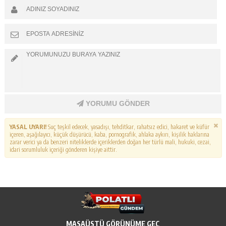
YORUMU GÖNDER
YASAL UYARI!
Suç teşkil edecek, yasadışı, tehditkar, rahatsız edici, hakaret ve küfür
içeren, aşağılayıcı, küçük düşürücü, kaba, pornografik, ahlaka aykırı, kişilik haklarına
zarar verici ya da benzeri niteliklerde içeriklerden doğan her türlü mali, hukuki, cezai,
idari sorumluluk içeriği gönderen kişiye aittir.
MASAÜSTÜ GÖRÜNÜME GEÇ