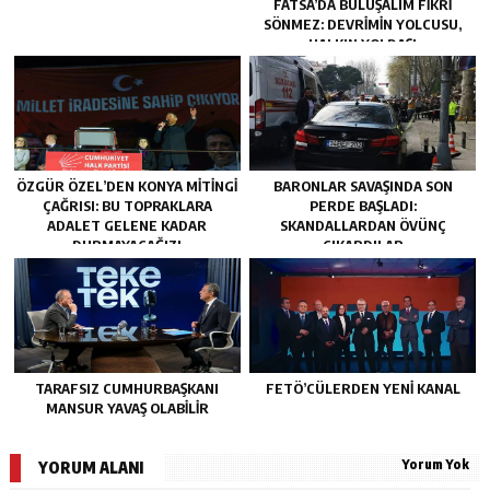
FATSA’DA BULUŞALIM FIKRI
SÖNMEZ: DEVRIMIN YOLCUSU,
HALKIN YOLDAŞI
ÖZGÜR ÖZEL’DEN KONYA MITINGI
BARONLAR SAVAŞINDA SON
ÇAĞRISI: BU TOPRAKLARA
PERDE BAŞLADI:
ADALET GELENE KADAR
SKANDALLARDAN ÖVÜNÇ
DURMAYACAĞIZ!
ÇIKARDILAR
TARAFSIZ CUMHURBAŞKANI
FETÖ’CÜLERDEN YENI KANAL
MANSUR YAVAŞ OLABİLİR
Yorum Yok
YORUM ALANI