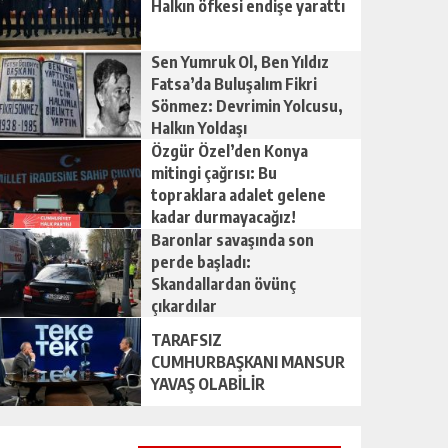
Halkın öfkesi endişe yarattı
Sen Yumruk Ol, Ben Yıldız
Fatsa’da Buluşalım Fikri
Sönmez: Devrimin Yolcusu,
Halkın Yoldaşı
Özgür Özel’den Konya
mitingi çağrısı: Bu
topraklara adalet gelene
kadar durmayacağız!
Baronlar savaşında son
perde başladı:
Skandallardan övünç
çıkardılar
TARAFSIZ
CUMHURBAŞKANI MANSUR
YAVAŞ OLABİLİR