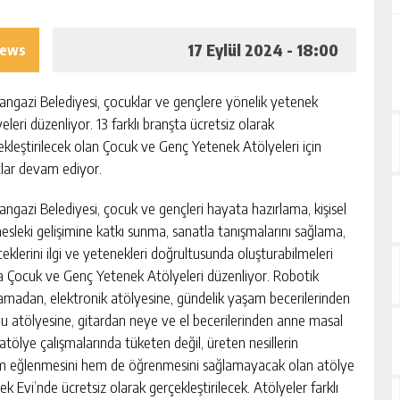
17 Eylül 2024 - 18:00
iews
ngazi Belediyesi, çocuklar ve gençlere yönelik yetenek
eleri düzenliyor. 13 farklı branşta ücretsiz olarak
ekleştirilecek olan Çocuk ve Genç Yetenek Atölyeleri için
tlar devam ediyor.
ngazi Belediyesi, çocuk ve gençleri hayata hazırlama, kişisel
esleki gelişimine katkı sunma, sanatla tanışmalarını sağlama,
ceklerini ilgi ve yetenekleri doğrultusunda oluşturabilmeleri
a Çocuk ve Genç Yetenek Atölyeleri düzenliyor. Robotik
amadan, elektronik atölyesine, gündelik yaşam becerilerinden
u atölyesine, gitardan neye ve el becerilerinden anne masal
tölye çalışmalarında tüketen değil, üreten nesillerin
 hem eğlenmesini hem de öğrenmesini sağlamayacak olan atölye
 Evi’nde ücretsiz olarak gerçekleştirilecek. Atölyeler farklı