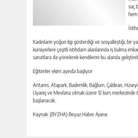
saç 
hem 
İsti
Kadınların yoğun ilgi gösterdiği ve sosyalleştiği, bir
kursiyerlere çeşitli istihdam alanlarında iş bulma imk
sanatlara da yönelerek kendilerini bu alanda geliştireb
Eğitimler ekim ayında başlıyor
Antares, Atapark, Bademlik, Bağlum, Çaldıran, Hüseyin
Uyanış ve Mevlana olmak üzere 12 kurs merkezinde 60 f
başlanacak.
Kaynak: (BYZHA) Beyaz Haber Ajansı