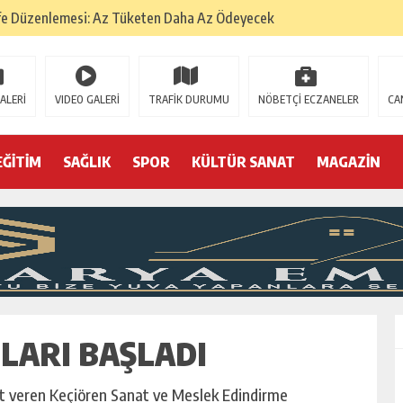
fe Düzenlemesi: Az Tüketen Daha Az Ödeyecek
na
 Tatarlarının Tepreş Coşkusu
ALERİ
VIDEO GALERİ
TRAFİK DURUMU
NÖBETÇİ ECZANELER
CA
: 22 kişi hakkında gözaltı kararı
 devri
EĞİTİM
SAĞLIK
SPOR
KÜLTÜR SANAT
MAGAZİN
r, kimine zehir
olmak? (I)
LARI BAŞLADI
et veren Keçiören Sanat ve Meslek Edindirme