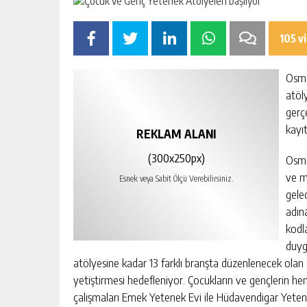
105 v
Osma
atöly
gerç
kayı
REKLAM ALANI
(300x250px)
Osma
ve m
Esnek veya Sabit Ölçü Verebilirsiniz.
gele
adın
kodl
duyg
atölyesine kadar 13 farklı branşta düzenlenecek olan a
yetiştirmesi hedefleniyor. Çocukların ve gençlerin
çalışmaları Emek Yetenek Evi ile Hüdavendigar Yetenek