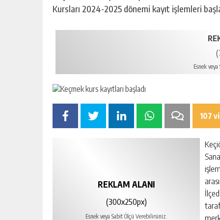
Kursları 2024-2025 dönemi kayıt işlemleri başl
RE
(
Esnek veya S
107 v
Keçi
Sana
işlem
aras
REKLAM ALANI
İlçe
(300x250px)
tara
merke
Esnek veya Sabit Ölçü Verebilirsiniz.