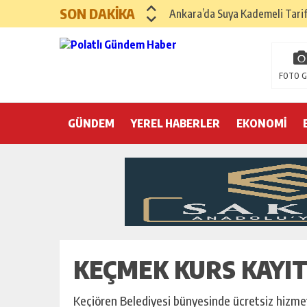
SON DAKİKA
Ankara’da Suya Kademeli Tari
Yılın Gastronomi İlçesi Hayma
Polatlı Sakarya Köyü’nde Kırım
FOTO G
İBB operasyonunda üçüncü dalga
GÜNDEM
YEREL HABERLER
Hayri Kozanoğlu… Erdoğan’ın 3
EKONOMİ
Saray makyaj tutmaz
Seçmeli demokrasi: Kimine şeke
Pepe’yi sevmek kolay, ya Pepe 
KEÇMEK KURS KAYIT
Keçiören Belediyesi bünyesinde ücretsiz hizm