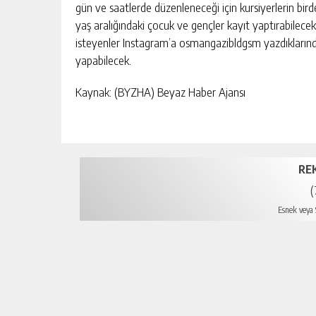
gün ve saatlerde düzenleneceği için kursiyerlerin bird
yaş aralığındaki çocuk ve gençler kayıt yaptırabilece
isteyenler Instagram’a osmangazibldgsm yazdıklarınd
yapabilecek.
Kaynak: (BYZHA) Beyaz Haber Ajansı
RE
(
Esnek veya S