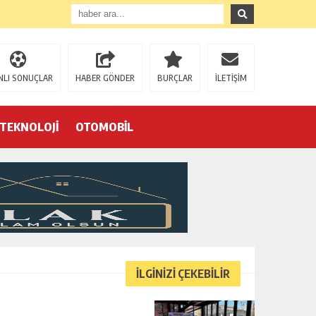
NLI SONUÇLAR
HABER GÖNDER
BURÇLAR
İLETİŞİM
TEKNOLOJİ
OTOMOBİL
Eğrek’in iş arkadaşları Çalık Holding’in önünde: “Hakkımızı istemeye geldik, bizi de mi döverek öldüreceksiniz?”
İLGİNİZİ ÇEKEBİLİR