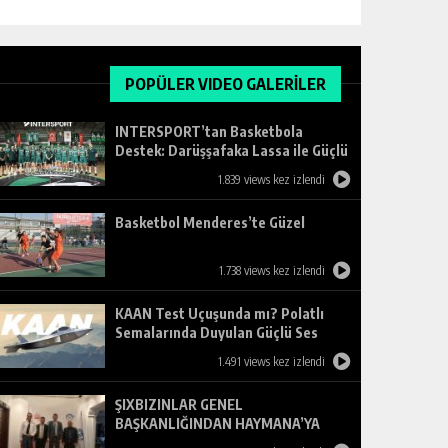
POPÜLER VIDEO GALERİLER
INTERSPORT’tan Basketbola
Destek: Darüşşafaka Lassa ile Güçlü
Ortaklık
1.839 views kez izlendi
Basketbol Menderes’te Güzel
1.738 views kez izlendi
KAAN Test Uçuşunda mı? Polatlı
Semalarında Duyulan Güçlü Ses
Merak Uyandırdı
1.491 views kez izlendi
ŞIXBIZINLAR GENEL
BAŞKANLIĞINDAN HAYMANA’YA
ZİYARET