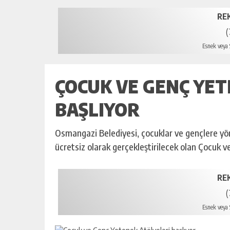
RE
(
Esnek veya S
ÇOCUK VE GENÇ YET
BAŞLIYOR
Osmangazi Belediyesi, çocuklar ve gençlere yöne
ücretsiz olarak gerçekleştirilecek olan Çocuk v
RE
(
Esnek veya S