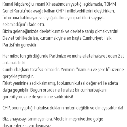
Kemal Kılıçdaroğlu, resmi X hesabından yaptığı açıklamada, TBMM
Genel Kurulu’nda ayağa kalkan CHP’li milletvekillerini eleştirirken,
”oturuma katılmayan ve ayağa kalkmayan partilileri saygıyla
selamladığını” ifade etti.
Bizim geleneğimizde devlet kurmak ve devlete sahip çıkmak vardır!
Devlet tehlikede ise, kurtarmak yine en başta Cumhuriyet Halk
Partisi’nin görevidir.
Her mikrofon gördüğünde Partimize ve muhalefete hakaret eden Zat
anlamalıdır ki,
Cumhurbaşkanı tarafsız olmalıdır. Yeminini “namusu ve şerefi” üzerine
gerçekleştirmiştir.
Fakat yeminine sadık kalmamış, toplumun kutsal değerleri ile adeta
dalga geçmiştir. Bugün ortada ne tarafsız bir cumhurbaşkanı
görebiliyoruz ne de yeminine sadık birisi!
CHP, onun yaptığı hukuksuzlukların noteri değildir ve olmayacaktır da!
Biz, anayasayı tanımayanlara, Meclis’in meşruiyetine gölge
düşürenlere saygı duymayız…