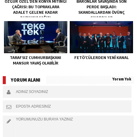
ÖZGÜR ÖZEL’DEN KONYA MITINGI
BARONLAR SAVAŞINDA SON
ÇAĞRISI: BU TOPRAKLARA
PERDE BAŞLADI:
ADALET GELENE KADAR
SKANDALLARDAN ÖVÜNÇ
DURMAYACAĞIZ!
ÇIKARDILAR
TARAFSIZ CUMHURBAŞKANI
FETÖ’CÜLERDEN YENI KANAL
MANSUR YAVAŞ OLABİLİR
Yorum Yok
YORUM ALANI