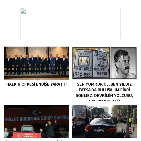
HALKIN ÖFKESI ENDIŞE YARATTI
SEN YUMRUK OL, BEN YILDIZ
FATSA’DA BULUŞALIM FIKRI
SÖNMEZ: DEVRIMIN YOLCUSU,
HALKIN YOLDAŞI