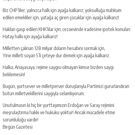
Biz CHP’liler, yalnızca halk için ayağa kalkarız; yoksulluğa mahkum
edilen emekliler için, yatağa aç giren çocuklar için ayağa kalkarız!
Hakları gasp edilen KHK’lılar için, cezaevinde iradesine ipotek konulan
Hatay halkı için ayağa kalkarız!
Milletten çalınan 128 milyar doların hesabını sormak için,
Yine milleti soyan 5’li çeteye dur demek için ayağa kalkarız.
Halka, Anayasaya, rejime saygısı olmayan kimse bizden saygı
beklemesin!
Bugün, yurtsever ve milletperver duruşlarıyla Partimizi gururlandıran
bütün milletvekillerini saygıyla selamlıyorum.
Unutulmasın ki hiç bir yurttaşımızın Erdoğan ve Saray rejimini
meşrulaştırma hakkı ve hukuku yoktur! Ancak mücadele etme
sorumluluğu vardır!
Birgün Gazetesi