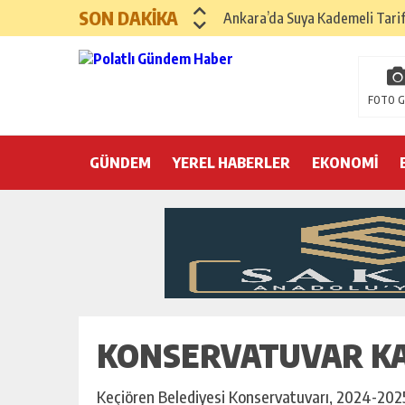
SON DAKİKA
Ankara’da Suya Kademeli Tari
Yılın Gastronomi İlçesi Hayma
Polatlı Sakarya Köyü’nde Kırım
FOTO G
İBB operasyonunda üçüncü dalga
GÜNDEM
YEREL HABERLER
Hayri Kozanoğlu… Erdoğan’ın 3
EKONOMİ
Saray makyaj tutmaz
Seçmeli demokrasi: Kimine şeke
Pepe’yi sevmek kolay, ya Pepe 
KONSERVATUVAR KA
Keçiören Belediyesi Konservatuvarı, 2024-2025 e