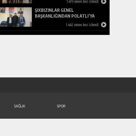
1.473 views kez izlendi
ŞIXBIZINLAR GENEL
BAŞKANLIĞINDAN POLATLI’YA
ZİYARET
1.442 views kez izlendi
SAĞLIK
SPOR