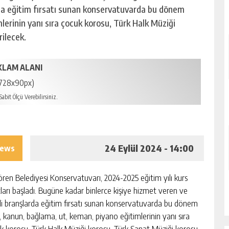
arda eğitim fırsatı sunan konservatuvarda bu dönem
lerinin yanı sıra çocuk korosu, Türk Halk Müziği
rilecek.
KLAM ALANI
728x90px)
abit Ölçü Verebilirsiniz.
24 Eylül 2024 - 14:00
iews
ören Belediyesi Konservatuvarı, 2024-2025 eğitim yılı kurs
tları başladı. Bugüne kadar binlerce kişiye hizmet veren ve
tli branşlarda eğitim fırsatı sunan konservatuvarda bu dönem
r, kanun, bağlama, ut, keman, piyano eğitimlerinin yanı sıra
k korosu, Türk Halk Müziği korosu, Türk Sanat Müziği korosu