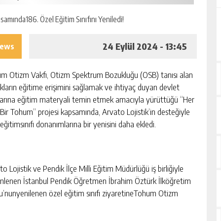
24 Eylül 2024 - 13:45
iews
m Otizm Vakfı, Otizm Spektrum Bozukluğu (OSB) tanısı alan
kların eğitime erişimini sağlamak ve ihtiyaç duyan devlet
larına eğitim materyali temin etmek amacıyla yürüttüğü “Her
f Bir Tohum” projesi kapsamında, Arvato Lojistik’in desteğiyle
eğitimsınıfı donanımlarına bir yenisini daha ekledi.
o Lojistik ve Pendik İlçe Milli Eğitim Müdürlüğü iş birliğiyle
nlenen İstanbul Pendik Öğretmen İbrahim Öztürk İlköğretim
u’nunyenilenen özel eğitim sınıfı ziyaretineTohum Otizm