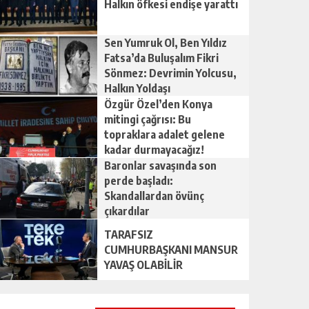
Halkın öfkesi endişe yarattı
Sen Yumruk Ol, Ben Yıldız
Fatsa’da Buluşalım Fikri
Sönmez: Devrimin Yolcusu,
Halkın Yoldaşı
Özgür Özel’den Konya
mitingi çağrısı: Bu
topraklara adalet gelene
kadar durmayacağız!
Baronlar savaşında son
perde başladı:
Skandallardan övünç
çıkardılar
TARAFSIZ
CUMHURBAŞKANI MANSUR
YAVAŞ OLABİLİR