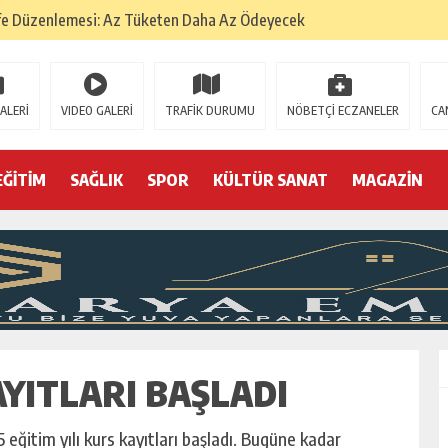
fe Düzenlemesi: Az Tüketen Daha Az Ödeyecek
na
 Tatarlarının Tepreş Coşkusu
ALERİ
VIDEO GALERİ
TRAFİK DURUMU
NÖBETÇİ ECZANELER
CA
: 22 kişi hakkında gözaltı kararı
 devri
EĞİTİM
SAĞLIK
SPOR
KÜLTÜR SANAT
MAGAZİN
r, kimine zehir
olmak? (I)
YITLARI BAŞLADI
ğitim yılı kurs kayıtları başladı. Bugüne kadar