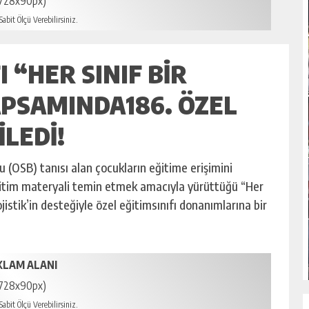
728x90px)
abit Ölçü Verebilirsiniz.
 “HER SINIF BIR
APSAMINDA186. ÖZEL
ILEDI!
OSB) tanısı alan çocukların eğitime erişimini
ğitim materyali temin etmek amacıyla yürüttüğü “Her
istik’in desteğiyle özel eğitimsınıfı donanımlarına bir
KLAM ALANI
728x90px)
abit Ölçü Verebilirsiniz.