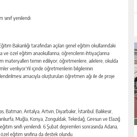
m sınıf yenilendi
Eğitim Bakanlığı tarafından açılan genel eğitim okullarındaki
a ve özel eğitim anaokullarına, öğrencilerin ihtiyaçlarına
tim materyalleri temin ediliyor; öğretmenlere, ailelere, okulda
er veriliyor.Yıl içinde öğretmenlerin bilgilerinin
rlendirilmesi amacıyla oluşturulan öğretmen ağı ile de proje
, Batman, Antalya, Artvin, Diyarbakır, İstanbul, Balıkesir,
nlıurfa, Muğla, Konya, Zonguldak, Tekirdağ, Giresun ve Elazığ
el eğitim sınıfı yenilendi. 6 Şubat depremleri sonrasında Adana,
el eğitim sınıfına da destek olundu.