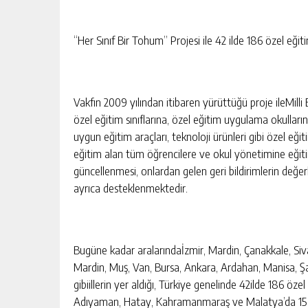
“Her Sınıf Bir Tohum” Projesi ile 42 ilde 186 özel eğiti
Vakfın 2009 yılından itibaren yürüttüğü proje ileMilli 
özel eğitim sınıflarına, özel eğitim uygulama okulların
uygun eğitim araçları, teknoloji ürünleri gibi özel eği
eğitim alan tüm öğrencilere ve okul yönetimine eğitiml
güncellenmesi, onlardan gelen geri bildirimlerin değe
ayrıca desteklenmektedir.
Bugüne kadar aralarındaİzmir, Mardin, Çanakkale, Sivas
Mardin, Muş, Van, Bursa, Ankara, Ardahan, Manisa, Şa
gibiillerin yer aldığı, Türkiye genelinde 42ilde 186 öz
Adıyaman, Hatay, Kahramanmaraş ve Malatya’da 15 öz