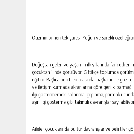
Otizmin bilinen tek çaresi: Yoğun ve sürekli özel eğiti
Doğuştan gelen ve yaşamın ilk yıllarında fark edilen 
çocuktan 1’inde görülüyor. Gittikçe toplumda görülme 
eğitim. Başlıca belirtileri arasında; başkaları ile 
ve iletişim kurmada akranlarına göre gerilik, parmağı
ilgi göstermemek, sallanma, çırpınma, parmak ucunda 
aşırı ilgi gösterme gibi takıntılı davranışlar sayılabiliyo
Aileler çocuklarında bu tür davranışlar ve belirtile