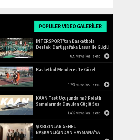
POPÜLER VIDEO GALERİLER
INTERSPORT’tan Basketbola
Destek: Darüşşafaka Lassa ile Güçlü
Ortaklık
1.839 views kez izlendi
Basketbol Menderes’te Güzel
1.739 views kez izlendi
KAAN Test Uçuşunda mı? Polatlı
Semalarında Duyulan Güçlü Ses
Merak Uyandırdı
1.492 views kez izlendi
ŞIXBIZINLAR GENEL
BAŞKANLIĞINDAN HAYMANA’YA
ZİYARET