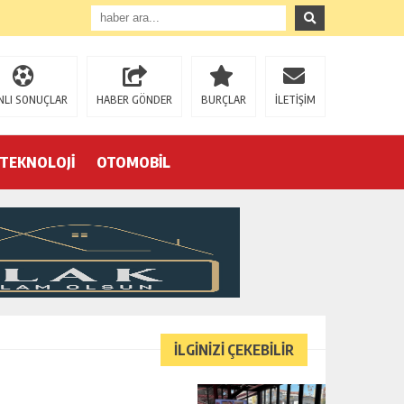
NLI SONUÇLAR
HABER GÖNDER
BURÇLAR
İLETİŞİM
TEKNOLOJİ
OTOMOBİL
Eğrek’in iş arkadaşları Çalık Holding’in önünde: “Hakkımızı istemeye geldik, bizi de mi döverek öldüreceksiniz?”
İLGİNİZİ ÇEKEBİLİR