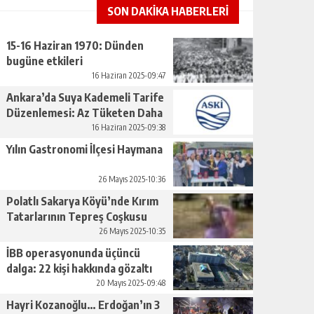
SON DAKİKA HABERLERİ
15-16 Haziran 1970: Dünden
bugüne etkileri
16 Haziran 2025-09:47
Ankara’da Suya Kademeli Tarife
Düzenlemesi: Az Tüketen Daha
Az Ödeyecek
16 Haziran 2025-09:38
Yılın Gastronomi İlçesi Haymana
26 Mayıs 2025-10:36
Polatlı Sakarya Köyü’nde Kırım
Tatarlarının Tepreş Coşkusu
26 Mayıs 2025-10:35
İBB operasyonunda üçüncü
dalga: 22 kişi hakkında gözaltı
kararı
20 Mayıs 2025-09:48
Hayri Kozanoğlu… Erdoğan’ın 3