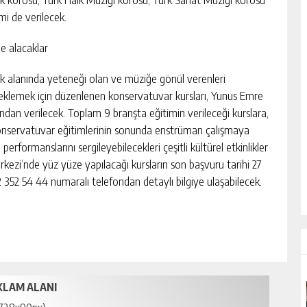
mi de verilecek.
e alacaklar
k alanında yeteneği olan ve müziğe gönül verenleri
eklemek için düzenlenen konservatuvar kursları, Yunus Emre
dan verilecek. Toplam 9 branşta eğitimin verileceği kurslara,
Konservatuvar eğitimlerinin sonunda enstrüman çalışmaya
erformanslarını sergileyebilecekleri çeşitli kültürel etkinlikler
ezi’nde yüz yüze yapılacağı kursların son başvuru tarihi 27
12 352 54 44 numaralı telefondan detaylı bilgiye ulaşabilecek.
KLAM ALANI