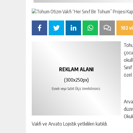
102 v
Tohu
çocu
okul
Sını
REKLAM ALANI
özel 
(300x250px)
Esnek veya Sabit Ölçü Verebilirsiniz.
Arvat
düze
Okul
Vakfı ve Arvato Lojistik yetkilileri katıldı.