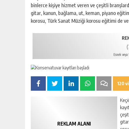
binlerce kişiye hizmet veren ve çeşitli branşl
gitar, kanun, bağlama, ut, keman, piyano eğitim
korosu, Türk Sanat Müziği korosu eğitimi de ve
RE
(
Esnek veya S
120 v
Keçi
kayı
çeşi
gita
REKLAM ALANI
çocu