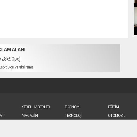
KLAM ALANI
728x90px)
abit Ölçü Verebilirsiniz.
YEREL HABERLER
EKONOMİ
EĞİTİM
AT
MAGAZİN
TEKNOLOJİ
OTOMOBİL