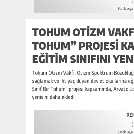
(
Esnek veya S
TOHUM OTIZM VAKFI
TOHUM” PROJESI K
EĞITIM SINIFINI YEN
Tohum Otizm Vakfı, Otizm Spektrum Bozukluğu (
sağlamak ve ihtiyaç duyan devlet okullarına e
Sınıf Bir Tohum” projesi kapsamında, Arvato Loj
yenisini daha ekledi.
RE
(
Esnek veya S