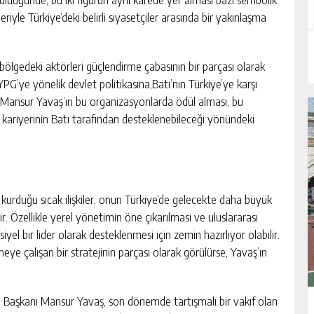
riyle Türkiye’deki belirli siyasetçiler arasında bir yakınlaşma
bölgedeki aktörleri güçlendirme çabasının bir parçası olarak
e YPG’ye yönelik devlet politikasına,Batı’nın Türkiye’ye karşı
r. Mansur Yavaş’ın bu organizasyonlarda ödül alması, bu
 kariyerinin Batı tarafından desteklenebileceği yönündeki
e kurduğu sıcak ilişkiler, onun Türkiye’de gelecekte daha büyük
ilir. Özellikle yerel yönetimin öne çıkarılması ve uluslararası
el bir lider olarak desteklenmesi için zemin hazırlıyor olabilir.
eye çalışan bir stratejinin parçası olarak görülürse, Yavaş’ın
 Başkanı Mansur Yavaş, son dönemde tartışmalı bir vakıf olan