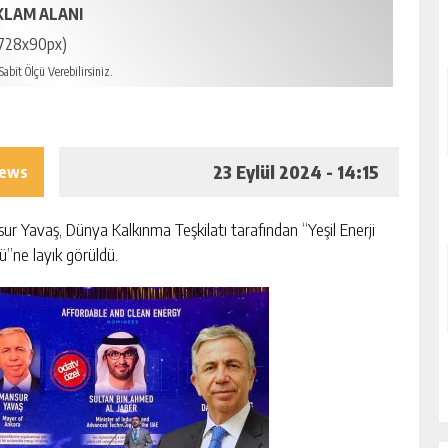
KLAM ALANI
728x90px)
abit Ölçü Verebilirsiniz.
23 Eylül 2024 - 14:15
iews
ur Yavaş, Dünya Kalkınma Teşkilatı tarafından “Yeşil Enerji
ü”ne layık görüldü.