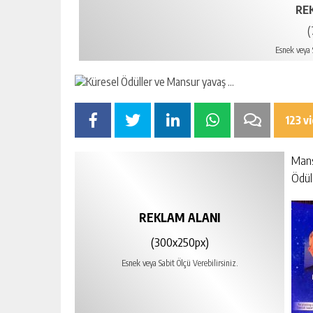
RE
(
Esnek veya S
123 v
Mans
Ödül
REKLAM ALANI
(300x250px)
Esnek veya Sabit Ölçü Verebilirsiniz.