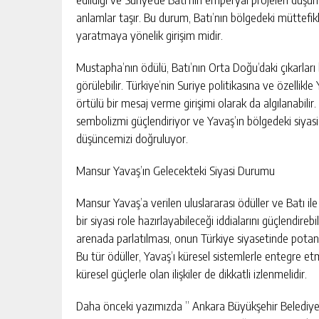
anlamlar taşır. Bu durum, Batı’nın bölgedeki müttefikle
yaratmaya yönelik girişim midir.
Mustapha’nın ödülü, Batı’nın Orta Doğu’daki çıkarları 
görülebilir. Türkiye’nin Suriye politikasına ve özellikl
örtülü bir mesaj verme girişimi olarak da algılanabili
sembolizmi güçlendiriyor ve Yavaş’ın bölgedeki siyasi
düşüncemizi doğruluyor.
Mansur Yavaş’ın Gelecekteki Siyasi Durumu
Mansur Yavaş’a verilen uluslararası ödüller ve Batı il
bir siyasi role hazırlayabileceği iddialarını güçlendireb
arenada parlatılması, onun Türkiye siyasetinde potansiy
Bu tür ödüller, Yavaş’ı küresel sistemlerle entegre etm
küresel güçlerle olan ilişkiler de dikkatli izlenmelidir.
Daha önceki yazımızda ” Ankara Büyükşehir Belediye