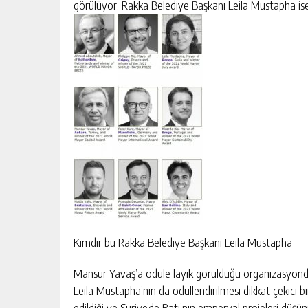
görülüyor. Rakka Belediye Başkanı Leila Mustapha ise
Kimdir bu Rakka Belediye Başkanı Leila Mustapha
Mansur Yavaş’a ödüle layık görüldüğü organizasyonda
Leila Mustapha’nın da ödüllendirilmesi dikkat çekici bi
edildiği ve Suriye’de Batı’nın emperyal projeleri düşü