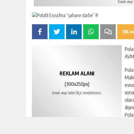
Esnek veya S
116 v
Pola
AVM’
Polat
REKLAM ALANI
Mali
(300x250px)
esna
soru
Esnek veya Sabit Ölçü Verebilirsiniz.
olar
dışı
Polat
tür 
avantaj sağladığını savunuyor..