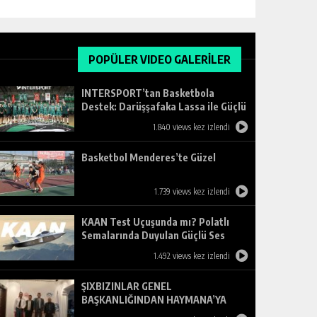
POPÜLER VIDEO GALERİLER
INTERSPORT’tan Basketbola
Destek: Darüşşafaka Lassa ile Güçlü
Ortaklık
1.840 views kez izlendi
Basketbol Menderes’te Güzel
1.739 views kez izlendi
KAAN Test Uçuşunda mı? Polatlı
Semalarında Duyulan Güçlü Ses
Merak Uyandırdı
1.492 views kez izlendi
ŞIXBIZINLAR GENEL
BAŞKANLIĞINDAN HAYMANA’YA
ZİYARET