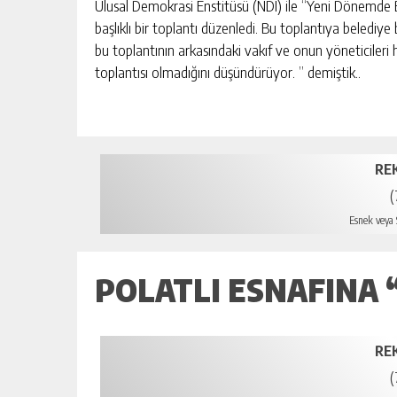
Ulusal Demokrasi Enstitüsü (NDI) ile “Yeni Dönemde B
başlıklı bir toplantı düzenledi. Bu toplantıya belediye 
bu toplantının arkasındaki vakıf ve onun yöneticileri 
toplantısı olmadığını düşündürüyor. ” demiştik..
RE
(
Esnek veya S
POLATLI ESNAFINA 
RE
(