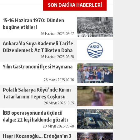
SON DAKİKA HABERLERİ
15-16 Haziran 1970: Dünden
bugüne etkileri
16 Haziran 2025-09:47
Ankara’da Suya Kademeli Tarife
Düzenlemesi: Az Tüketen Daha
Az Ödeyecek
16 Haziran 2025-09:38
Yılın Gastronomi İlçesi Haymana
26 Mayıs 2025-10:36
Polatlı Sakarya Köyü’nde Kırım
Tatarlarının Tepreş Coşkusu
26 Mayıs 2025-10:35
İBB operasyonunda üçüncü
dalga: 22 kişi hakkında gözaltı
kararı
20 Mayıs 2025-09:48
Hayri Kozanoğlu… Erdoğan’ın 3