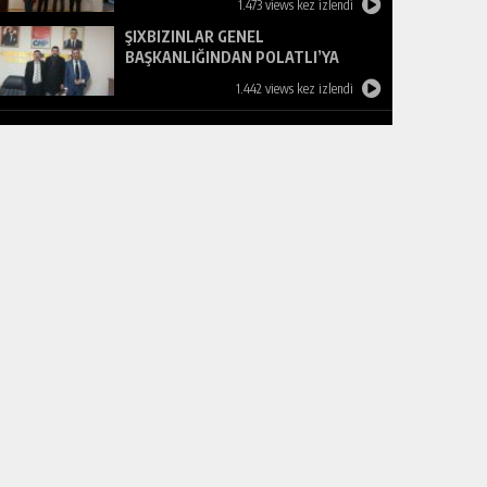
1.473 views kez izlendi
ŞIXBIZINLAR GENEL
BAŞKANLIĞINDAN POLATLI’YA
ZİYARET
1.442 views kez izlendi