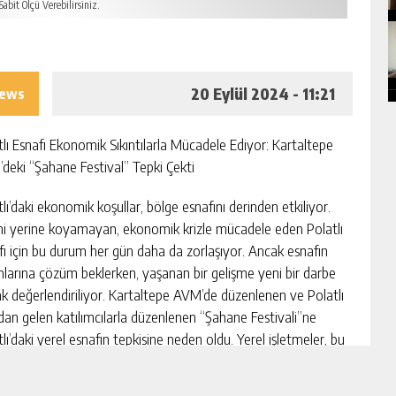
abit Ölçü Verebilirsiniz.
20 Eylül 2024 - 11:21
iews
tlı Esnafı Ekonomik Sıkıntılarla Mücadele Ediyor: Kartaltepe
deki “Şahane Festival” Tepki Çekti
lı’daki ekonomik koşullar, bölge esnafını derinden etkiliyor.
ni yerine koyamayan, ekonomik krizle mücadele eden Polatlı
fı için bu durum her gün daha da zorlaşıyor. Ancak esnafın
nlarına çözüm beklerken, yaşanan bir gelişme yeni bir darbe
ak değerlendiriliyor. Kartaltepe AVM’de düzenlenen ve Polatlı
ndan gelen katılımcılarla düzenlenen “Şahane Festivali”ne
lı’daki yerel esnafın tepkisine neden oldu. Yerel işletmeler, bu
organizasyonların yerli esnafı ihmal eden dışarıdaki firmalara