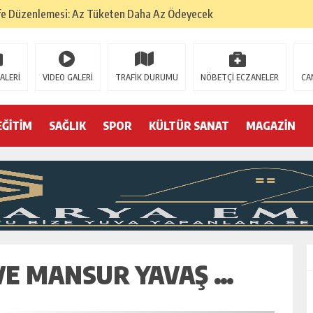
fe Düzenlemesi: Az Tüketen Daha Az Ödeyecek
na
 Tatarlarının Tepreş Coşkusu
ALERİ
VIDEO GALERİ
TRAFİK DURUMU
NÖBETÇİ ECZANELER
CA
: 22 kişi hakkında gözaltı kararı
 devri
EĞİTİM
SAĞLIK
SPOR
KÜLTÜR SANAT
MAGAZİN
r, kimine zehir
olmak? (I)
VE MANSUR YAVAŞ …