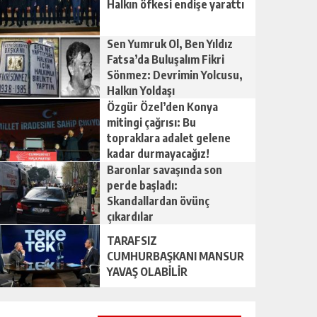
Halkın öfkesi endişe yarattı
Sen Yumruk Ol, Ben Yıldız
Fatsa’da Buluşalım Fikri
Sönmez: Devrimin Yolcusu,
Halkın Yoldaşı
Özgür Özel’den Konya
mitingi çağrısı: Bu
topraklara adalet gelene
kadar durmayacağız!
Baronlar savaşında son
perde başladı:
Skandallardan övünç
çıkardılar
TARAFSIZ
CUMHURBAŞKANI MANSUR
YAVAŞ OLABİLİR