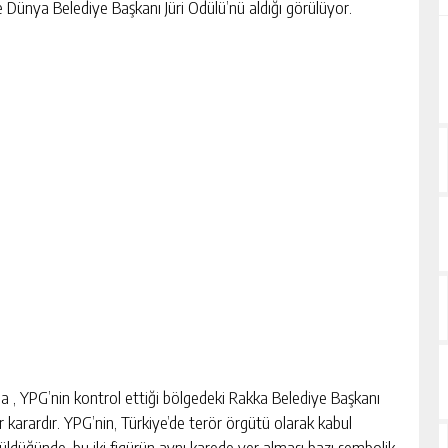
 Dünya Belediye Başkanı Jüri Ödülü’nü aldığı görülüyor.
 , YPG’nin kontrol ettiği bölgedeki Rakka Belediye Başkanı
r karardır. YPG’nin, Türkiye’de terör örgütü olarak kabul
nüldüğünde, bu iki figürün aynı karede yer alması bazı sembolik