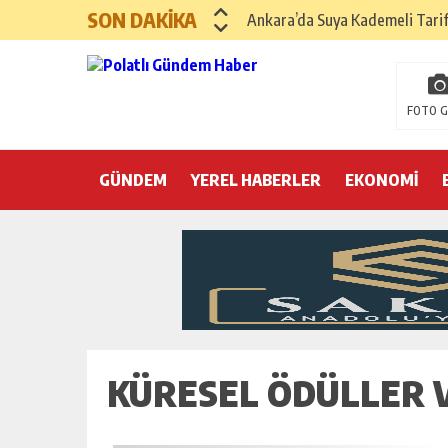
SON DAKİKA
Ankara’da Suya Kademeli Tari
Yılın Gastronomi İlçesi Hayma
Polatlı Sakarya Köyü’nde Kırım
FOTO G
İBB operasyonunda üçüncü dalga
GÜNDEM
YEREL HABERLER
Hayri Kozanoğlu… Erdoğan’ın 3
EKONOMİ
Saray makyaj tutmaz
Seçmeli demokrasi: Kimine şeke
Pepe’yi sevmek kolay, ya Pepe 
KÜRESEL ÖDÜLLER 