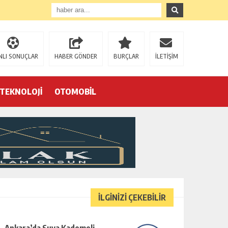
NLI SONUÇLAR
HABER GÖNDER
BURÇLAR
İLETİŞİM
TEKNOLOJİ
OTOMOBİL
Eğrek’in iş arkadaşları Çalık Holding’in önünde: “Hakkımızı istemeye geldik, bizi de mi döverek öldüreceksiniz?”
İLGİNİZİ ÇEKEBİLİR