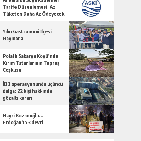
Ankara’da Suya Kademeli
Tarife Düzenlemesi: Az
Tüketen Daha Az Ödeyecek
Yılın Gastronomi İlçesi
Haymana
Polatlı Sakarya Köyü’nde
Kırım Tatarlarının Tepreş
Coşkusu
İBB operasyonunda üçüncü
dalga: 22 kişi hakkında
gözaltı kararı
Hayri Kozanoğlu…
Erdoğan’ın 3 devri