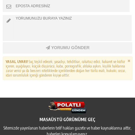
YORUMU GÖNDER
YASAL UYARI!
Suç teşkil edecek, yasadışı, tehditkar, rahatsız edici, hakaret ve küfür
içeren, aşağılayıcı, küçük düşürücü, kaba, pornografik, ahlaka aykırı, kişilik haklarına
zarar verici ya da benzeri niteliklerde içeriklerden doğan her türlü mali, hukuki, cezai,
idari sorumluluk içeriği gönderen kişiye aittir.
MASAÜSTÜ GÖRÜNÜME GEÇ
Sitemizde yayınlanan haberlerin telif hakları gazete ve haber kaynaklarına aittir,
haberleri kopyalamayınız.