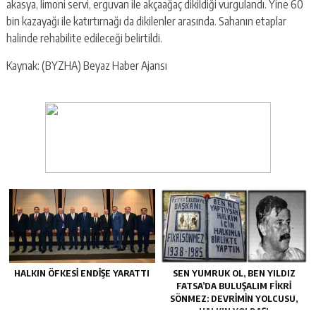
akasya, limoni servi, erguvan ile akçaağaç dikildiği vurgulandı. Yine 60
bin kazayağı ile katırtırnağı da dikilenler arasında. Sahanın etaplar
halinde rehabilite edileceği belirtildi.
Kaynak: (BYZHA) Beyaz Haber Ajansı
HALKIN ÖFKESI ENDIŞE YARATTI
SEN YUMRUK OL, BEN YILDIZ
FATSA’DA BULUŞALIM FIKRI
SÖNMEZ: DEVRIMIN YOLCUSU,
HALKIN YOLDAŞI