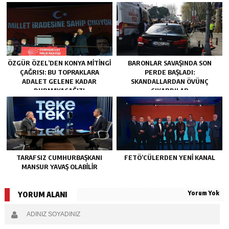
ÖZGÜR ÖZEL’DEN KONYA MITINGI
BARONLAR SAVAŞINDA SON
ÇAĞRISI: BU TOPRAKLARA
PERDE BAŞLADI:
ADALET GELENE KADAR
SKANDALLARDAN ÖVÜNÇ
DURMAYACAĞIZ!
ÇIKARDILAR
TARAFSIZ CUMHURBAŞKANI
FETÖ’CÜLERDEN YENI KANAL
MANSUR YAVAŞ OLABİLİR
Yorum Yok
YORUM ALANI