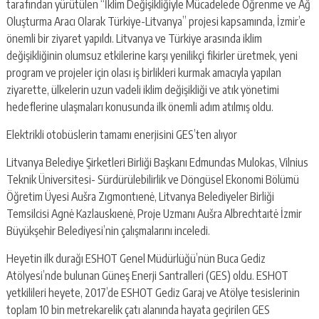
tarafından yürütülen “İklim Değişikliğiyle Mücadelede Öğrenme ve Ağ
Oluşturma Aracı Olarak Türkiye-Litvanya” projesi kapsamında, İzmir’e
önemli bir ziyaret yapıldı. Litvanya ve Türkiye arasında iklim
değişikliğinin olumsuz etkilerine karşı yenilikçi fikirler üretmek, yeni
program ve projeler için olası iş birlikleri kurmak amacıyla yapılan
ziyarette, ülkelerin uzun vadeli iklim değişikliği ve atık yönetimi
hedeflerine ulaşmaları konusunda ilk önemli adım atılmış oldu.
Elektrikli otobüslerin tamamı enerjisini GES’ten alıyor
Litvanya Belediye Şirketleri Birliği Başkanı Edmundas Mulokas, Vilnius
Teknik Üniversitesi- Sürdürülebilirlik ve Döngüsel Ekonomi Bölümü
Öğretim Üyesi Aušra Zıgmontıenė, Litvanya Belediyeler Birliği
Temsilcisi Agnė Kazlauskıenė, Proje Uzmanı Aušra Albrechtaıtė İzmir
Büyükşehir Belediyesi’nin çalışmalarını inceledi.
Heyetin ilk durağı ESHOT Genel Müdürlüğü’nün Buca Gediz
Atölyesi’nde bulunan Güneş Enerji Santralleri (GES) oldu. ESHOT
yetkilileri heyete, 2017’de ESHOT Gediz Garaj ve Atölye tesislerinin
toplam 10 bin metrekarelik çatı alanında hayata geçirilen GES