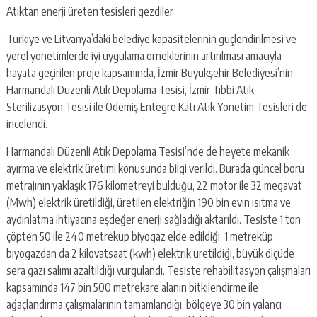
Atıktan enerji üreten tesisleri gezdiler
Türkiye ve Litvanya’daki belediye kapasitelerinin güçlendirilmesi ve
yerel yönetimlerde iyi uygulama örneklerinin artırılması amacıyla
hayata geçirilen proje kapsamında, İzmir Büyükşehir Belediyesi’nin
Harmandalı Düzenli Atık Depolama Tesisi, İzmir Tıbbi Atık
Sterilizasyon Tesisi ile Ödemiş Entegre Katı Atık Yönetim Tesisleri de
incelendi.
Harmandalı Düzenli Atık Depolama Tesisi’nde de heyete mekanik
ayırma ve elektrik üretimi konusunda bilgi verildi. Burada güncel boru
metrajının yaklaşık 176 kilometreyi bulduğu, 22 motor ile 32 megavat
(Mwh) elektrik üretildiği, üretilen elektriğin 190 bin evin ısıtma ve
aydınlatma ihtiyacına eşdeğer enerji sağladığı aktarıldı. Tesiste 1 ton
çöpten 50 ile 240 metreküp biyogaz elde edildiği, 1 metreküp
biyogazdan da 2 kilovatsaat (kwh) elektrik üretildiği, büyük ölçüde
sera gazı salımı azaltıldığı vurgulandı. Tesiste rehabilitasyon çalışmaları
kapsamında 147 bin 500 metrekare alanın bitkilendirme ile
ağaçlandırma çalışmalarının tamamlandığı, bölgeye 30 bin yalancı