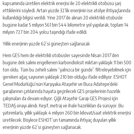
kapsamında üretilen elektrik enerjisi ile 20 elektrikli otobüsü şarj
ettiklerini söyledi. Artan yüzde 32’lik enerjinin ise atölye ihtiyaçlarında
kullanıldığı bilgisi verildi. Yine 2017’de alınan 20 elektrikli otobüsle
bugüne kadar 5 milyon 561 bin 544 kilometre yol yapılarak, toplam 14
milyon 727 bin 204 yolcu taşındığı ifade edildi.
Yıllık enerjinin yüzde 62’si güneşten sağlanacak
Hem GES hem de elektrikli otobüsler sayesinde Nisan 2017’den
bugüne dek salımı engellenen karbondioksit miktarı yaklaşık 11 bin 500
ton oldu. Tüm bu zehirli salımı “yalnızca bir günde” filtreleyebilmek için
gereken ağaç sayısının yaklaşık 210 bin olduğu ifade ediliyor. ESHOT
Genel Müdürlüğü’nün Karşıyaka Ataşehir ve Buca Adatepe’deki
garajlarının çatılarında hayata geçirilecek GES projelerinin hazırlık
çalışmaları da devam ediyor. Çiğli Ataşehir Garajı GES Projesi için
TEDAŞ onayı alındı. Keşif, metraj ve ihale hazırlıkları da sürüyor. Bu
yatırımlarla, yıllık yaklaşık 4 milyon 260 bin kilovat/saat elektrik enerjisi
üretilecek. Böylece ESHOT’un tamamında ihtiyaç duyulan yıllık
enerjinin yüzde 62’si güneşten sağlanacak.