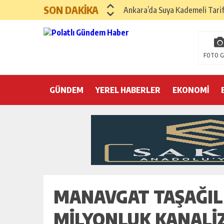
SON DAKİKA
Ankara’da Suya Kademeli Tari
Yılın Gastronomi İlçesi Hayma
Polatlı Sakarya Köyü’nde Kırım
FOTO G
İBB operasyonunda üçüncü dalga
GÜNDEM
YEREL HABERLER
Hayri Kozanoğlu… Erdoğan’ın 3
EKONOMİ
Saray makyaj tutmaz
Seçmeli demokrasi: Kimine şeke
Pepe’yi sevmek kolay, ya Pepe 
MANAVGAT TAŞAĞIL
MILYONLUK KANALI