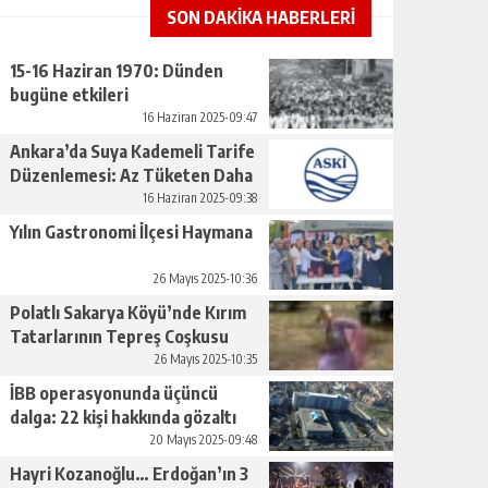
SON DAKİKA HABERLERİ
15-16 Haziran 1970: Dünden
bugüne etkileri
16 Haziran 2025-09:47
Ankara’da Suya Kademeli Tarife
Düzenlemesi: Az Tüketen Daha
Az Ödeyecek
16 Haziran 2025-09:38
Yılın Gastronomi İlçesi Haymana
26 Mayıs 2025-10:36
Polatlı Sakarya Köyü’nde Kırım
Tatarlarının Tepreş Coşkusu
26 Mayıs 2025-10:35
İBB operasyonunda üçüncü
dalga: 22 kişi hakkında gözaltı
kararı
20 Mayıs 2025-09:48
Hayri Kozanoğlu… Erdoğan’ın 3