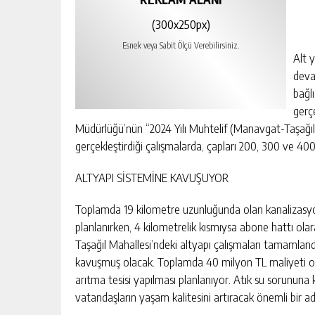
(300x250px)
Esnek veya Sabit Ölçü Verebilirsiniz.
Alt 
deva
bağl
gerç
Müdürlüğü’nün “2024 Yılı Muhtelif (Manavgat-Taşağıl)
gerçekleştirdiği çalışmalarda, çapları 200, 300 ve 400
ALTYAPI SİSTEMİNE KAVUŞUYOR
Toplamda 19 kilometre uzunluğunda olan kanalizasyon 
planlanırken, 4 kilometrelik kısmıysa abone hattı ol
Taşağıl Mahallesi’ndeki altyapı çalışmaları tamamland
kavuşmuş olacak. Toplamda 40 milyon TL maliyeti ol
arıtma tesisi yapılması planlanıyor. Atık su sorununa k
vatandaşların yaşam kalitesini artıracak önemli bir a