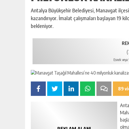
Antalya Büyükşehir Belediyesi, Manavgat ilçesi
kazandırıyor. İmalat çalışmaları başlayan 19 ki
bekleniyor.
RE
(
Esnek veya S
89 v
Anta
Maha
başl
olma
REKLAM ALANI