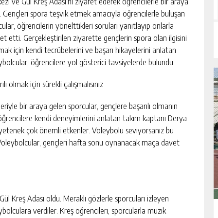
ezi ve Gül Kreş Adası’nı ziyaret ederek öğrencilerle bir araya
i. Gençleri spora teşvik etmek amacıyla öğrencilerle buluşan
ular, öğrencilerin yönelttikleri soruları yanıtlayıp onlarla
t etti. Gerçekleştirilen ziyarette gençlerin spora olan ilgisini
mak için kendi tecrübelerini ve başarı hikayelerini anlatan
ybolcular, öğrencilere yol gösterici tavsiyelerde bulundu.
ılı olmak için sürekli çalışmalısınız
eriyle bir araya gelen sporcular, gençlere başarılı olmanın
 öğrencilere kendi deneyimlerini anlatan takım kaptanı Derya
 yetenek çok önemli etkenler. Voleybolu seviyorsanız bu
di. Voleybolcular, gençleri hafta sonu oynanacak maça davet
Gül Kreş Adası oldu. Meraklı gözlerle sporcuları izleyen
eybolculara verdiler. Kreş öğrencileri, sporcularla müzik