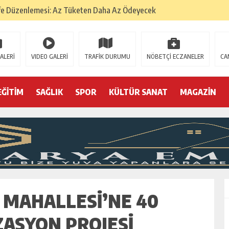
fe Düzenlemesi: Az Tüketen Daha Az Ödeyecek
na
 Tatarlarının Tepreş Coşkusu
ALERİ
VIDEO GALERİ
TRAFİK DURUMU
NÖBETÇİ ECZANELER
CA
: 22 kişi hakkında gözaltı kararı
 devri
EĞİTİM
SAĞLIK
SPOR
KÜLTÜR SANAT
MAGAZİN
r, kimine zehir
olmak? (I)
 MAHALLESI’NE 40
ZASYON PROJESI