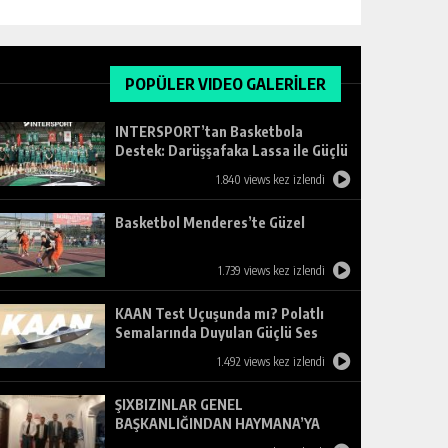
POPÜLER VIDEO GALERİLER
INTERSPORT’tan Basketbola
Destek: Darüşşafaka Lassa ile Güçlü
Ortaklık
1.840 views kez izlendi
Basketbol Menderes’te Güzel
1.739 views kez izlendi
KAAN Test Uçuşunda mı? Polatlı
Semalarında Duyulan Güçlü Ses
Merak Uyandırdı
1.492 views kez izlendi
ŞIXBIZINLAR GENEL
BAŞKANLIĞINDAN HAYMANA’YA
ZİYARET