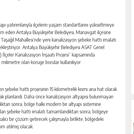
yapı yatırımlarıyla ilçelerin yaşam standartlarını yükseltmeye
m eden Antalya Büyükşehir Belediyesi, Manavgat ilçesine
ı Taşağıl Mahallesi’nde yeni kanalizasyon şebeke hattı imalatı
ekleştiriyor. Antalya Büyükşehir Belediyesi ASAT Genel
 İlçeler Kanalizasyon İnşaatı Projesi” kapsamında
 milimetre olan koruge borular kullanılıyor.
şebeke hattı projesinin 15 kilometrelik kısmı ana hat olarak
arak planlandı. Daha önce kanalizasyon altyapısı bulunmayan
ıktan sonra, bölge halkı modern bir altyapı sistemine
an şebeke hattı imalatı tamamlandıktan sonra, bölgeye
alıcı bir çözüm getirecek çalışmayla birlikte, bölgedeki
dım atılmış olacak.