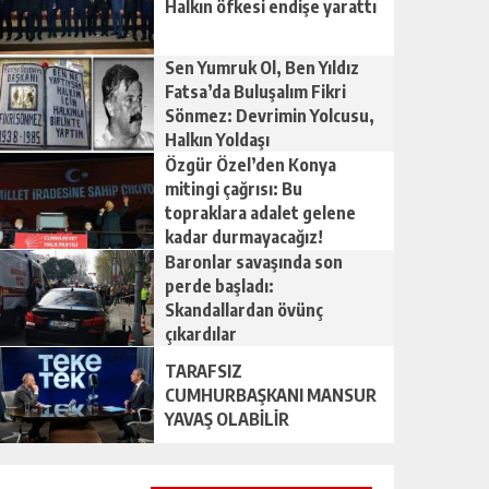
Halkın öfkesi endişe yarattı
Sen Yumruk Ol, Ben Yıldız
Fatsa’da Buluşalım Fikri
Sönmez: Devrimin Yolcusu,
Halkın Yoldaşı
Özgür Özel’den Konya
mitingi çağrısı: Bu
topraklara adalet gelene
kadar durmayacağız!
Baronlar savaşında son
perde başladı:
Skandallardan övünç
çıkardılar
TARAFSIZ
CUMHURBAŞKANI MANSUR
YAVAŞ OLABİLİR