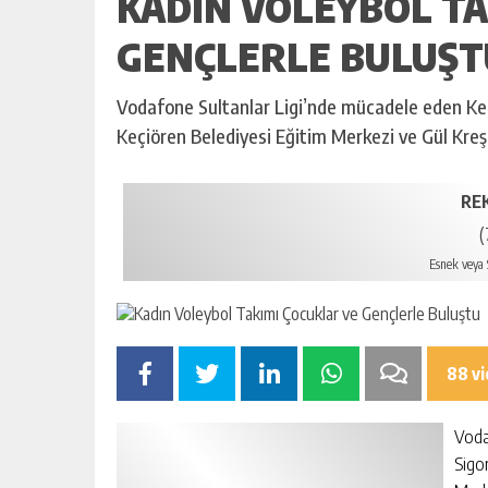
KADIN VOLEYBOL TA
GENÇLERLE BULUŞT
Vodafone Sultanlar Ligi’nde mücadele eden Keç
Keçiören Belediyesi Eğitim Merkezi ve Gül Kreş 
RE
(
Esnek veya S
88 v
Voda
Sigo