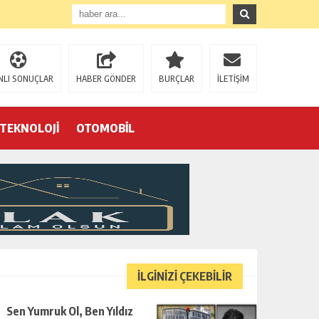
NLI SONUÇLAR
HABER GÖNDER
BURÇLAR
İLETİŞİM
TEKNOLOJİ
OTOMOBİL
Eğrek’in iş arkadaşları Çalık Holding’in önünde: “Hakkımızı istemeye geldik, bizi de mi döverek öldüreceksiniz?”
İLGİNİZİ ÇEKEBİLİR
Sen Yumruk Ol, Ben Yıldız