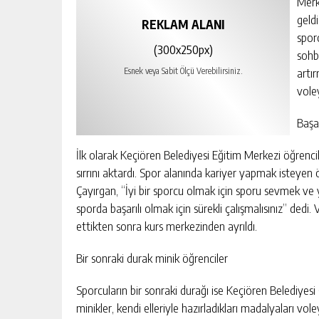
Merk
geld
REKLAM ALANI
sporc
(300x250px)
sohbe
artır
Esnek veya Sabit Ölçü Verebilirsiniz.
vole
Başar
İlk olarak Keçiören Belediyesi Eğitim Merkezi öğrencil
sırrını aktardı. Spor alanında kariyer yapmak isteyen
Çayırgan, “İyi bir sporcu olmak için sporu sevmek ve
sporda başarılı olmak için sürekli çalışmalısınız” de
ettikten sonra kurs merkezinden ayrıldı.
Bir sonraki durak minik öğrenciler
Sporcuların bir sonraki durağı ise Keçiören Belediyesi 
minikler, kendi elleriyle hazırladıkları madalyaları vol