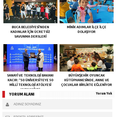
BUCA BELEDIYESI’NDEN
MINIK ADIMLAR ILÇE ILÇE
KADINLAR IÇIN ÜCRETSIZ
DOLAŞIYOR
SAVUNMA DERSLERI
SANAYI VE TEKNOLOJI BAKANI
BÜYÜKŞEHIR OYUNCAK
KACIR: “50 ÜNIVERSITEYE 50
KÜTÜPHANESINDE, ANNE VE
MILLI TEKNOLOJI ATÖLYESI
ÇOCUKLAR BIRLIKTE EĞLENIYOR
KURACAĞIZ”
Yorum Yok
YORUM ALANI