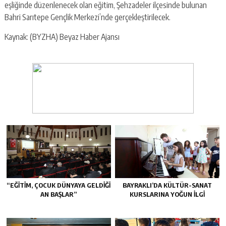
eşliğinde düzenlenecek olan eğitim, Şehzadeler ilçesinde bulunan
Bahri Sarıtepe Gençlik Merkezi’nde gerçekleştirilecek.
Kaynak: (BYZHA) Beyaz Haber Ajansı
“EĞITIM, ÇOCUK DÜNYAYA GELDIĞI
BAYRAKLI’DA KÜLTÜR-SANAT
AN BAŞLAR”
KURSLARINA YOĞUN ILGI