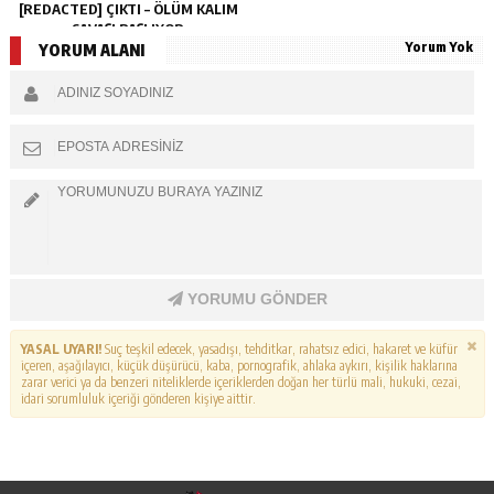
[REDACTED] ÇIKTI – ÖLÜM KALIM
SAVAŞI BAŞLIYOR
Yorum Yok
YORUM ALANI
YORUMU GÖNDER
YASAL UYARI!
Suç teşkil edecek, yasadışı, tehditkar, rahatsız edici, hakaret ve küfür
içeren, aşağılayıcı, küçük düşürücü, kaba, pornografik, ahlaka aykırı, kişilik haklarına
zarar verici ya da benzeri niteliklerde içeriklerden doğan her türlü mali, hukuki, cezai,
idari sorumluluk içeriği gönderen kişiye aittir.