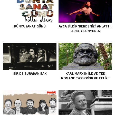
DÜNYA SANAT GÜNÜ
AYÇA BILDIK ‘BENDENIZ’I ANLATTI:
FARKLIYI ARIYORUZ
BIR DE BURADAN BAK
KARL MARX’IN ILK VE TEK
ROMANI: “SCORPION VE FELIX”