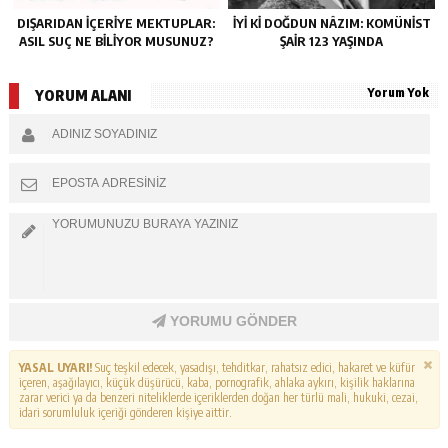
DIŞARIDAN IÇERIYE MEKTUPLAR:
İYI KI DOĞDUN NÂZIM: KOMÜNIST
ASIL SUÇ NE BILIYOR MUSUNUZ?
ŞAIR 123 YAŞINDA
Yorum Yok
YORUM ALANI
YORUMU GÖNDER
YASAL UYARI!
Suç teşkil edecek, yasadışı, tehditkar, rahatsız edici, hakaret ve küfür
içeren, aşağılayıcı, küçük düşürücü, kaba, pornografik, ahlaka aykırı, kişilik haklarına
zarar verici ya da benzeri niteliklerde içeriklerden doğan her türlü mali, hukuki, cezai,
idari sorumluluk içeriği gönderen kişiye aittir.