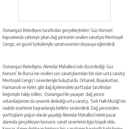
Osmangazi Belediyesi tarafından gerçekleştirilen ‘Güz Konseri’
kapsamında sahneye çıkan dağ yöresinin sevilen sanatçısı Menteşeli
Cengiz, en güzel türküleriyle sanatseverleri doyasıya eğlendirdi.
Osmangazi Belediyesi, Alemdar Mahallesi’nde düzenlediği ‘Güz
Konseri’ ile Bursa’nın sevilen ses sanatçılarından biri olan usta sanatçı
Menteşeli Cengiz’i sevenleriyle buluşturdu. Orhaneli, Büyükorhan,
Harmancık ve Keles gibi dağ ilçelerindeki yurttaşlar tarafından
beğeniyle takip edilen, Osmangazi’de yaşayan dağ yöresi
vatandaşlarının da severek dinlediği usta sanatçı, Türk Halk Müziği’nin
nadide eserlerini hayranlarıyla birlikte seslendirdi. Dağ yöresinden
yurttaşların yoğun olarak yaşadığı Alemdar Mahallesi’ndeki pazar
alanında gerçekleşen konsere, sanat severlerin ilgisi büyük oldu.
Konser alanını dolduran binlerce kişi, sanatçının hareketli türkülerine