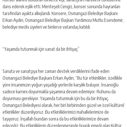
dans ederek eşlik etti. Menteşeli Cengiz, konser sonunda hayranları
tarafından ayakta alkışlandı. Konsere, Osmangazi Belediye Başkanı
Erkan Aydın, Osmangazi Belediye Başkan Yardımcısı Mutlu Esendemir,
belediye meclis üyeleri ve binlerce vatandaş katıldı.
“Yaşamda tutunmak için sanat da bir ihtiyaç”
Sanata ve sanatçıya her zaman destek verdiklerini ifade eden
Osmangazi Belediye Başkanı Erkan Aydın, “Bu tür etkinlikler, özellikle
yöre insanımızın yoğun yaşadığı yerlerde karşılık buluyor. İnsanoğlu
sadece karnını doyurmakla yaşamına devam edemiyor. Ruhunu da
doyurması gerekiyor. Yaşamda tutunmak için bu da bir ihtiyaç.
Osmangazi Belediyesi olarak, her biri birbirinden güzel ve özel kültürel
etkinlikler düzenliyoruz. Bu etkinliklerimizi mahallelerimize de
taşıyoruz. İnşallah bundan sonra da bu etkinliklerimize devam
edeceğiz. Bu etkinliklerin düzenlenmesinde büyük emeği olan Kültür