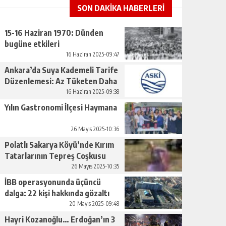
SON DAKİKA HABERLERİ
15-16 Haziran 1970: Dünden
bugüne etkileri
16 Haziran 2025-09:47
Ankara’da Suya Kademeli Tarife
Düzenlemesi: Az Tüketen Daha
Az Ödeyecek
16 Haziran 2025-09:38
Yılın Gastronomi İlçesi Haymana
26 Mayıs 2025-10:36
Polatlı Sakarya Köyü’nde Kırım
Tatarlarının Tepreş Coşkusu
26 Mayıs 2025-10:35
İBB operasyonunda üçüncü
dalga: 22 kişi hakkında gözaltı
kararı
20 Mayıs 2025-09:48
Hayri Kozanoğlu… Erdoğan’ın 3