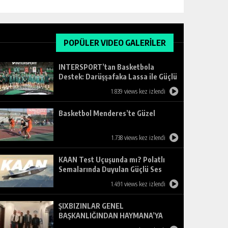
POPÜLER VIDEO GALERİLER
INTERSPORT’tan Basketbola
Destek: Darüşşafaka Lassa ile Güçlü
Ortaklık
1.839 views kez izlendi
Basketbol Menderes’te Güzel
1.738 views kez izlendi
KAAN Test Uçuşunda mı? Polatlı
Semalarında Duyulan Güçlü Ses
Merak Uyandırdı
1.491 views kez izlendi
ŞIXBIZINLAR GENEL
BAŞKANLIĞINDAN HAYMANA’YA
ZİYARET