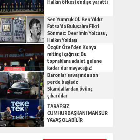
Halkın öfkesi endişe yarattı
Sen Yumruk Ol, Ben Yıldız
Fatsa’da Buluşalım Fikri
Sönmez: Devrimin Yolcusu,
Halkın Yoldaşı
Özgür Özel’den Konya
mitingi çağrısı: Bu
topraklara adalet gelene
kadar durmayacağız!
Baronlar savaşında son
perde başladı:
Skandallardan övünç
çıkardılar
TARAFSIZ
CUMHURBAŞKANI MANSUR
YAVAŞ OLABİLİR