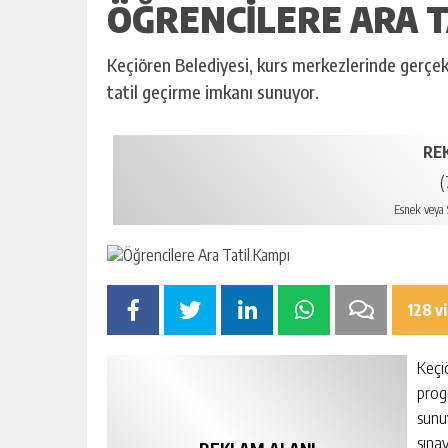
ÖĞRENCILERE ARA T
Keçiören Belediyesi, kurs merkezlerinde gerçekl
tatil geçirme imkanı sunuyor.
RE
(
Esnek veya S
128 v
Keçi
progr
sunu
sına