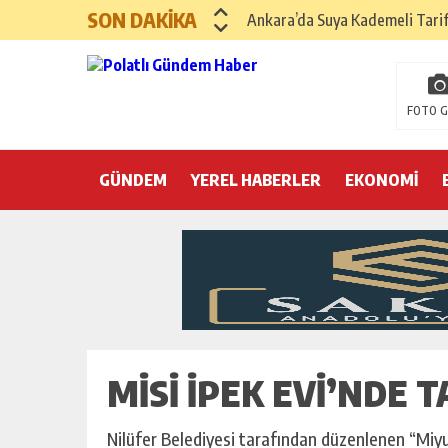
SON DAKİKA
Ankara’da Suya Kademeli Tari
Yılın Gastronomi İlçesi Hayma
Polatlı Sakarya Köyü’nde Kırım
FOTO G
İBB operasyonunda üçüncü dalga
GÜNDEM
YEREL HABERLER
Hayri Kozanoğlu… Erdoğan’ın 3
EKONOMİ
Saray makyaj tutmaz
Seçmeli demokrasi: Kimine şeke
Pepe’yi sevmek kolay, ya Pepe 
MISI İPEK EVI’NDE 
Nilüfer Belediyesi tarafından düzenlenen “Miyu