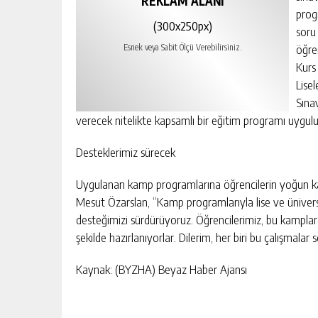
REKLAM ALANI
prog
(300x250px)
soru 
öğren
Esnek veya Sabit Ölçü Verebilirsiniz.
Kurs
Lise
Sına
verecek nitelikte kapsamlı bir eğitim programı uygul
Desteklerimiz sürecek
Uygulanan kamp programlarına öğrencilerin yoğun kat
Mesut Özarslan, “Kamp programlarıyla lise ve üniversit
desteğimizi sürdürüyoruz. Öğrencilerimiz, bu kamplar
şekilde hazırlanıyorlar. Dilerim, her biri bu çalışmala
Kaynak: (BYZHA) Beyaz Haber Ajansı