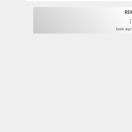
RE
(
Esnek veya S