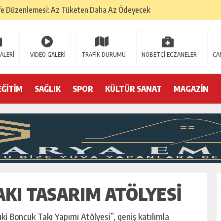
fe Düzenlemesi: Az Tüketen Daha Az Ödeyecek
na
 Tatarlarının Tepreş Coşkusu
ALERİ
VIDEO GALERİ
TRAFİK DURUMU
NÖBETÇİ ECZANELER
CA
: 22 kişi hakkında gözaltı kararı
 devri
EĞİTİM
SAĞLIK
SPOR
KÜLTÜR SANAT
MAGAZİN
r, kimine zehir
olmak? (I)
TAKI TASARIM ATÖLYESI
ki Boncuk Takı Yapımı Atölyesi”, geniş katılımla