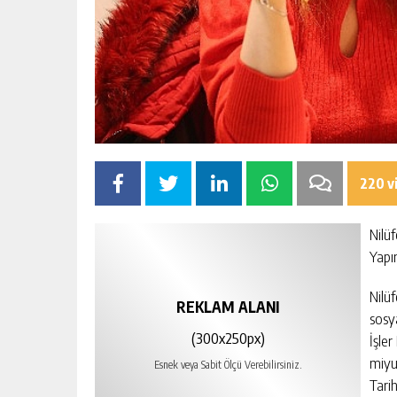
220 v
Nilü
Yapım
Nilüf
REKLAM ALANI
sosy
(300x250px)
İşle
miyu
Esnek veya Sabit Ölçü Verebilirsiniz.
Tari