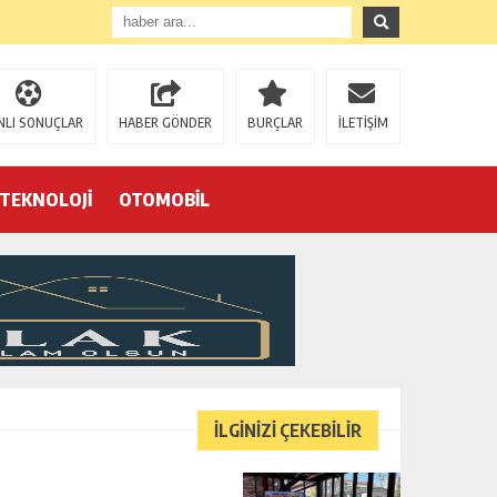
NLI SONUÇLAR
HABER GÖNDER
BURÇLAR
İLETİŞİM
TEKNOLOJİ
OTOMOBİL
Eğrek’in iş arkadaşları Çalık Holding’in önünde: “Hakkımızı istemeye geldik, bizi de mi döverek öldüreceksiniz?”
İLGİNİZİ ÇEKEBİLİR