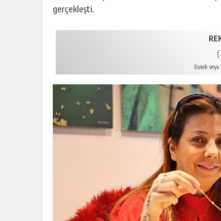
gerçekleşti.
RE
(
Esnek veya S