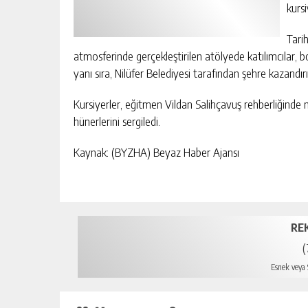
kursi
Tari
atmosferinde gerçekleştirilen atölyede katılımcılar,
yanı sıra, Nilüfer Belediyesi tarafından şehre kazandırı
Kursiyerler, eğitmen Vildan Salihçavuş rehberliğinde m
hünerlerini sergiledi.
Kaynak: (BYZHA) Beyaz Haber Ajansı
RE
(
Esnek veya S