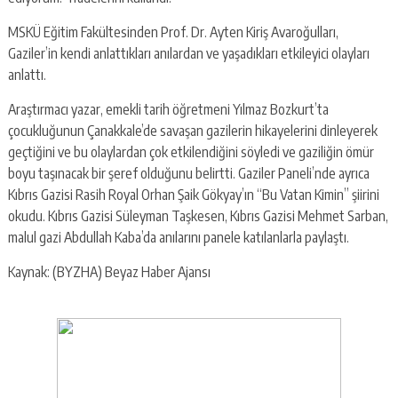
MSKÜ Eğitim Fakültesinden Prof. Dr. Ayten Kiriş Avaroğulları,
Gaziler’in kendi anlattıkları anılardan ve yaşadıkları etkileyici olayları
anlattı.
Araştırmacı yazar, emekli tarih öğretmeni Yılmaz Bozkurt’ta
çocukluğunun Çanakkale’de savaşan gazilerin hikayelerini dinleyerek
geçtiğini ve bu olaylardan çok etkilendiğini söyledi ve gaziliğin ömür
boyu taşınacak bir şeref olduğunu belirtti. Gaziler Paneli’nde ayrıca
Kıbrıs Gazisi Rasih Royal Orhan Şaik Gökyay’ın “Bu Vatan Kimin” şiirini
okudu. Kıbrıs Gazisi Süleyman Taşkesen, Kıbrıs Gazisi Mehmet Sarban,
malul gazi Abdullah Kaba’da anılarını panele katılanlarla paylaştı.
Kaynak: (BYZHA) Beyaz Haber Ajansı