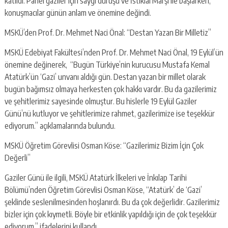
katıldı. Panel gaziler için saygı duruşu ve İstiklal Marşı ile başlarken,
konuşmacılar günün anlam ve önemine değindi.
MSKÜ’den Prof. Dr. Mehmet Naci Önal: “Destan Yazan Bir Milletiz”
MSKÜ Edebiyat Fakültesi’nden Prof. Dr. Mehmet Naci Önal, 19 Eylül’ün
önemine değinerek, “Bugün Türkiye’nin kurucusu Mustafa Kemal
Atatürk’ün ‘Gazi’ unvanı aldığı gün. Destan yazan bir millet olarak
bugün bağımsız olmaya herkesten çok hakkı vardır. Bu da gazilerimiz
ve şehitlerimiz sayesinde olmuştur. Bu hislerle 19 Eylül Gaziler
Günü’nü kutluyor ve şehitlerimize rahmet, gazilerimize ise teşekkür
ediyorum.” açıklamalarında bulundu.
MSKÜ Öğretim Görevlisi Osman Köse: “Gazilerimiz Bizim İçin Çok
Değerli”
Gaziler Günü ile ilgili, MSKÜ Atatürk İlkeleri ve İnkılap Tarihi
Bölümü’nden Öğretim Görevlisi Osman Köse, “Atatürk’ de ‘Gazi’
şeklinde seslenilmesinden hoşlanırdı. Bu da çok değerlidir. Gazilerimiz
bizler için çok kıymetli. Böyle bir etkinlik yapıldığı için de çok teşekkür
ediyorum.” ifadelerini kullandı.