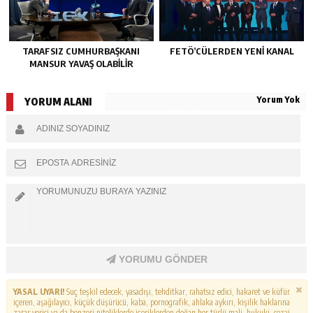
TARAFSIZ CUMHURBAŞKANI
FETÖ’CÜLERDEN YENI KANAL
MANSUR YAVAŞ OLABİLİR
Yorum Yok
YORUM ALANI
YORUMU GÖNDER
YASAL UYARI!
Suç teşkil edecek, yasadışı, tehditkar, rahatsız edici, hakaret ve küfür
içeren, aşağılayıcı, küçük düşürücü, kaba, pornografik, ahlaka aykırı, kişilik haklarına
zarar verici ya da benzeri niteliklerde içeriklerden doğan her türlü mali, hukuki, cezai,