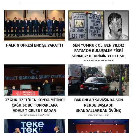
HALKIN ÖFKESI ENDIŞE YARATTI
SEN YUMRUK OL, BEN YILDIZ
FATSA’DA BULUŞALIM FIKRI
SÖNMEZ: DEVRIMIN YOLCUSU,
HALKIN YOLDAŞI
ÖZGÜR ÖZEL’DEN KONYA MITINGI
BARONLAR SAVAŞINDA SON
ÇAĞRISI: BU TOPRAKLARA
PERDE BAŞLADI:
ADALET GELENE KADAR
SKANDALLARDAN ÖVÜNÇ
DURMAYACAĞIZ!
ÇIKARDILAR