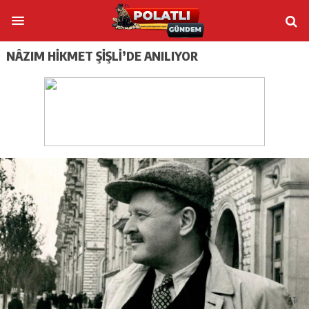
NÂZIM HIKMET ŞIŞLI’DE ANILIYOR