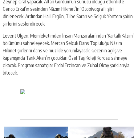
Zeynep Oral yapacak. Altan Gördüm’ün sunucu olduğu etkinlikte
Genco Erkal’ın sesinden Nâzım Hikmet’in ‘Otobiyografi’ şiiri
dinlenecek. Ardından Halil Ergün, Tilbe Saran ve Selçuk Yöntem şairin
şiirlerini seslendirecek.
Levent Ülgen, Memleketimden İnsan Manzaraları’ndan ‘Kartallı Kâzım’
bölümünü sahneleyecek. Mercan Selçuk Dans Topluluğu Nâzım
Hikmet şiirlerini dans ve müzikle yorumlayacak. Gecenin açılış ve
kapanışında Tarık Akan’ın çocukları Özel Taş Koleji Korosu sahneye
çıkacak. Program sanatçılar Erdal Erzincan ve Zuhal Olcay şarkılarıyla
bitecek.