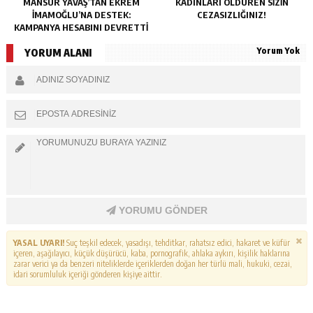
MANSUR YAVAŞ’TAN EKREM
KADINLARI ÖLDÜREN SIZIN
İMAMOĞLU’NA DESTEK:
CEZASIZLIĞINIZ!
KAMPANYA HESABINI DEVRETTI
Yorum Yok
YORUM ALANI
YORUMU GÖNDER
YASAL UYARI!
Suç teşkil edecek, yasadışı, tehditkar, rahatsız edici, hakaret ve küfür
içeren, aşağılayıcı, küçük düşürücü, kaba, pornografik, ahlaka aykırı, kişilik haklarına
zarar verici ya da benzeri niteliklerde içeriklerden doğan her türlü mali, hukuki, cezai,
idari sorumluluk içeriği gönderen kişiye aittir.