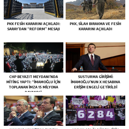
PKK FESIH KARARINI AÇIKLADI:
PKK, SILAH BIRAKMA VE FESIH
SARAY’DAN “REFORM” MESAJI
KARARINI AÇIKLADI
CHP BEYAZIT MEYDANI’NDA
SUSTURMA GIRIŞIMI:
MITING YAPTI: “İMAMOĞLU IÇIN
İMAMOĞLU’NUN X HESABINA
TOPLANAN IMZA 15 MILYONA
ERIŞIM ENGELI GETIRILDI
DAYANDI”