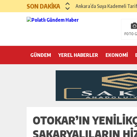
SON DAKİKA
Yılın Gastronomi İlçesi Hayma
Polatlı Sakarya Köyü’nde Kırım
İBB operasyonunda üçüncü dalga
FOTO G
Hayri Kozanoğlu… Erdoğan’ın 3
GÜNDEM
YEREL HABERLER
EKONOMİ
Saray makyaj tutmaz
Seçmeli demokrasi: Kimine şeke
Pepe’yi sevmek kolay, ya Pepe 
OTOKAR’IN YENILIK
SAKARYALILARIN H