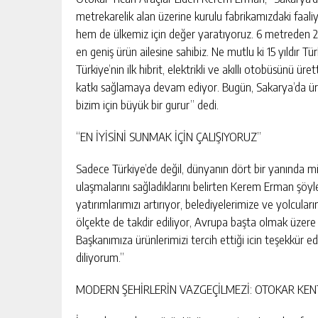
metrekarelik alan üzerine kurulu fabrikamızdaki faal
hem de ülkemiz için değer yaratıyoruz. 6 metreden 2
en geniş ürün ailesine sahibiz. Ne mutlu ki 15 yıldır T
Türkiye’nin ilk hibrit, elektrikli ve akıllı otobüsünü ür
katkı sağlamaya devam ediyor. Bugün, Sakarya’da üret
bizim için büyük bir gurur” dedi.
“EN İYİSİNİ SUNMAK İÇİN ÇALIŞIYORUZ”
Sadece Türkiye’de değil, dünyanın dört bir yanında mil
ulaşmalarını sağladıklarını belirten Kerem Erman şöyl
yatırımlarımızı artırıyor, belediyelerimize ve yolcular
ölçekte de takdir ediliyor, Avrupa başta olmak üzer
Başkanımıza ürünlerimizi tercih ettiği icin teşekkür e
diliyorum.”
MODERN ŞEHİRLERİN VAZGEÇİLMEZİ: OTOKAR KEN