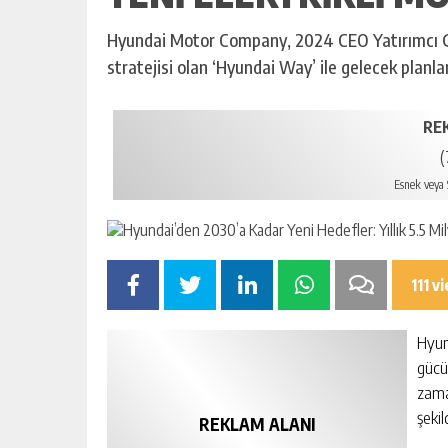
Hyundai Motor Company, 2024 CEO Yatırımcı Gü
stratejisi olan ‘Hyundai Way’ ile gelecek planlar
RE
(
Esnek veya S
111 v
Hyund
gücü
zama
şekil
REKLAM ALANI