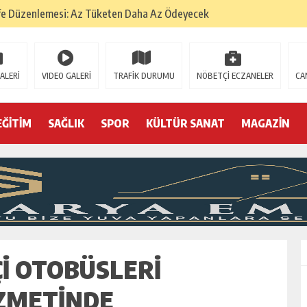
na
 Tatarlarının Tepreş Coşkusu
: 22 kişi hakkında gözaltı kararı
ALERİ
VIDEO GALERİ
TRAFİK DURUMU
NÖBETÇİ ECZANELER
CA
 devri
EĞİTİM
SAĞLIK
SPOR
KÜLTÜR SANAT
MAGAZİN
r, kimine zehir
olmak? (I)
ÇI OTOBÜSLERI
IZMETINDE