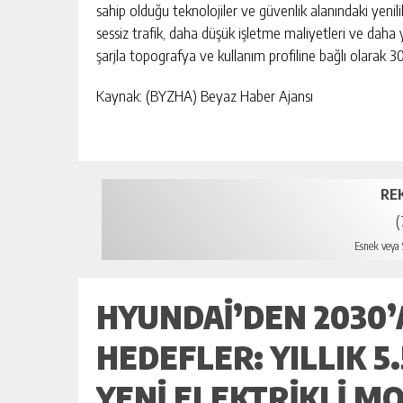
sahip olduğu teknolojiler ve güvenlik alanındaki yenil
sessiz trafik, daha düşük işletme maliyetleri ve dah
şarjla topografya ve kullanım profiline bağlı olarak 
Kaynak: (BYZHA) Beyaz Haber Ajansı
RE
(
Esnek veya S
HYUNDAI’DEN 2030’
HEDEFLER: YILLIK 5.
YENI ELEKTRIKLI M