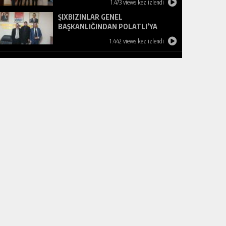
1.473 views kez izlendi
ŞIXBIZINLAR GENEL
BAŞKANLIĞINDAN POLATLI’YA
ZİYARET
1.442 views kez izlendi