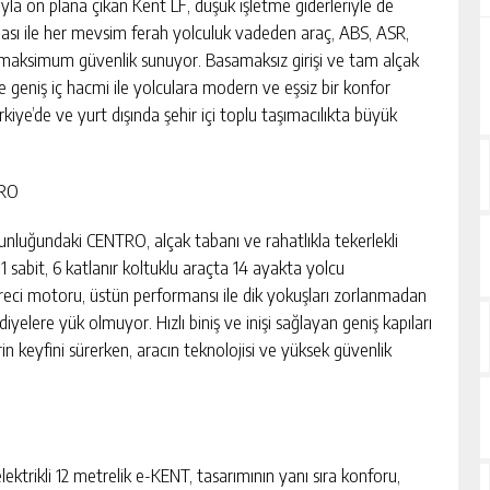
la ön plana çıkan Kent LF, düşük işletme giderleriyle de
ması ile her mevsim ferah yolculuk vadeden araç, ABS, ASR,
le maksimum güvenlik sunuyor. Basamaksız girişi ve tam alçak
 ve geniş iç hacmi ile yolculara modern ve eşsiz bir konfor
kiye’de ve yurt dışında şehir içi toplu taşımacılıkta büyük
TRO
unluğundaki CENTRO, alçak tabanı ve rahatlıkla tekerlekli
11 sabit, 6 katlanır koltuklu araçta 14 ayakta yolcu
vreci motoru, üstün performansı ile dik yokuşları zorlanmadan
iyelere yük olmuyor. Hızlı biniş ve inişi sağlayan geniş kapıları
n keyfini sürerken, aracın teknolojisi ve yüksek güvenlik
ektrikli 12 metrelik e-KENT, tasarımının yanı sıra konforu,