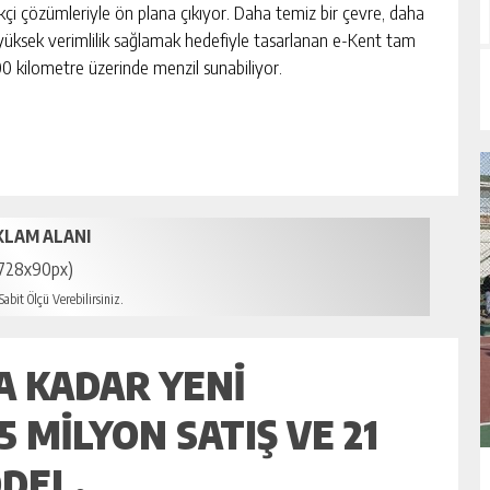
ikçi çözümleriyle ön plana çıkıyor. Daha temiz bir çevre, daha
a yüksek verimlilik sağlamak hedefiyle tasarlanan e-Kent tam
300 kilometre üzerinde menzil sunabiliyor.
KLAM ALANI
728x90px)
abit Ölçü Verebilirsiniz.
A KADAR YENI
5 MILYON SATIŞ VE 21
ODEL.