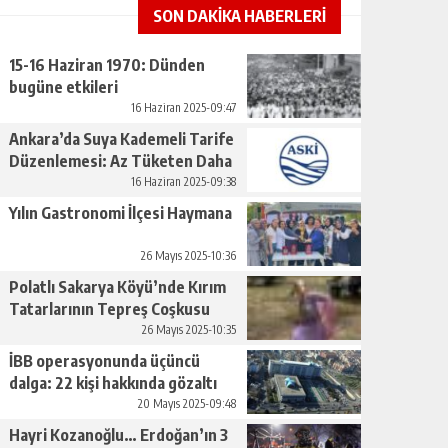
SON DAKİKA HABERLERİ
15-16 Haziran 1970: Dünden
bugüne etkileri
16 Haziran 2025-09:47
Ankara’da Suya Kademeli Tarife
Düzenlemesi: Az Tüketen Daha
Az Ödeyecek
16 Haziran 2025-09:38
Yılın Gastronomi İlçesi Haymana
26 Mayıs 2025-10:36
Polatlı Sakarya Köyü’nde Kırım
Tatarlarının Tepreş Coşkusu
26 Mayıs 2025-10:35
İBB operasyonunda üçüncü
dalga: 22 kişi hakkında gözaltı
kararı
20 Mayıs 2025-09:48
Hayri Kozanoğlu… Erdoğan’ın 3