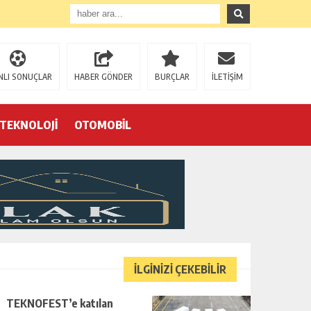
NLI SONUÇLAR
HABER GÖNDER
BURÇLAR
İLETİŞİM
TEKNOLOJİ
OTOMOBİL
Eğrek’in iş arkadaşları Çalık Holding’in önünde: “Hakkımızı istemeye geldik, bizi de mi döverek öldüreceksiniz?”
İLGİNİZİ ÇEKEBİLİR
TEKNOFEST’e katılan