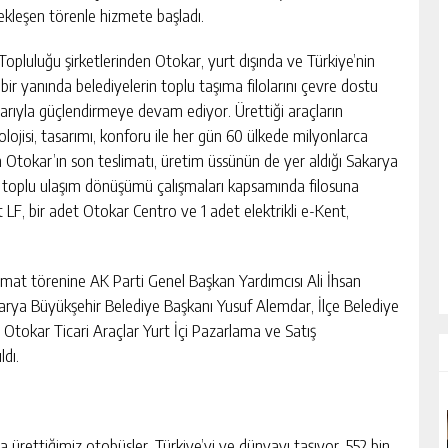
ekleşen törenle hizmete başladı.
Topluluğu şirketlerinden Otokar, yurt dışında ve Türkiye’nin
bir yanında belediyelerin toplu taşıma filolarını çevre dostu
larıyla güçlendirmeye devam ediyor. Ürettiği araçların
olojisi, tasarımı, konforu ile her gün 60 ülkede milyonlarca
 Otokar’ın son teslimatı, üretim üssünün de yer aldığı Sakarya
i toplu ulaşım dönüşümü çalışmaları kapsamında filosuna
t LF, bir adet Otokar Centro ve 1 adet elektrikli e-Kent,
t törenine AK Parti Genel Başkan Yardımcısı Ali İhsan
arya Büyükşehir Belediye Başkanı Yusuf Alemdar, İlçe Belediye
 Otokar Ticari Araçlar Yurt İçi Pazarlama ve Satış
ldı.
 ürettiğimiz otobüsler, Türkiye’yi ve dünyayı taşıyor. 552 bin