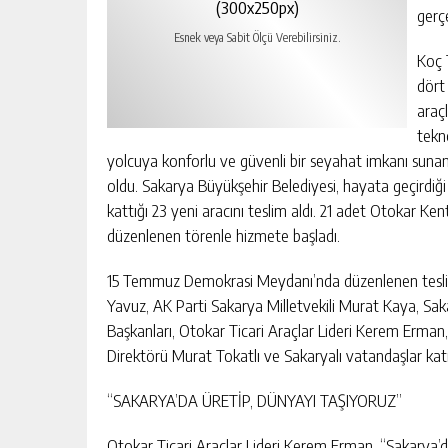
(300x250px)
gerç
Esnek veya Sabit Ölçü Verebilirsiniz.
Koç 
dört 
araç
tekn
yolcuya konforlu ve güvenli bir seyahat imkanı sunan
oldu. Sakarya Büyükşehir Belediyesi, hayata geçirdiğ
kattığı 23 yeni aracını teslim aldı. 21 adet Otokar Ken
düzenlenen törenle hizmete başladı.
15 Temmuz Demokrasi Meydanı’nda düzenlenen teslima
Yavuz, AK Parti Sakarya Milletvekili Murat Kaya, Sak
Başkanları, Otokar Ticari Araçlar Lideri Kerem Erman,
Direktörü Murat Tokatlı ve Sakaryalı vatandaşlar katı
“SAKARYA’DA ÜRETİP, DÜNYAYI TAŞIYORUZ”
Otokar Ticari Araçlar Lideri Kerem Erman, “Sakarya’da