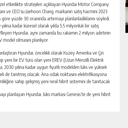
zel etkinlikte stratejileri açıklayan Hyundai Motor Company
anı ve CEO’su Jaehoon Chang, markanın satış hacmini 2023
na göre yüzde 30 oranında artırmayı planlanladıklarını söyledi.
yılına kadar küresel olarak yılda 5.5 milyonluk bir satış
fleyen Hyundai, aynı zamanda bu rakamın 2 milyon adetinin
V model olmasını planlıyor.
unlaştıran Hyundai, öncelikli olarak Kuzey Amerika ve Çin
ip yeni bir EV türü olan yeni EREV (Uzun Menzilli Elektrili
ca, 2030 yılına kadar uygun fiyatlı modelden lüks ve yüksek
eli de tanıtmış olacak. Ana odak noktasını elektrifikasyona
liliğine sahip gelişmiş yeni nesil hibrit sistemini de tanıtacak.
yı planlayan Hyundai, lüks markası Genesis’te de yeni hibrit
ai, uygun fiyatlı NCM pilleri ve güvenlik donanımlarını da
icarileştirmeyi planlayan Hyundai, küresel otonom sürüş