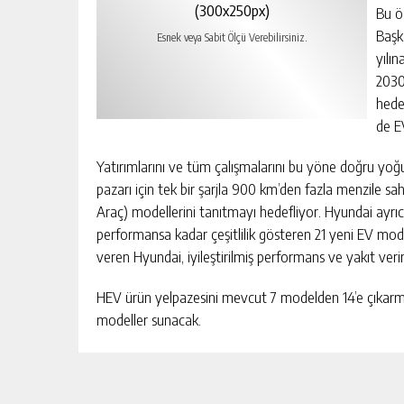
(300x250px)
Bu ö
Başk
Esnek veya Sabit Ölçü Verebilirsiniz.
yılı
2030 
hede
de E
Yatırımlarını ve tüm çalışmalarını bu yöne doğru yoğ
pazarı için tek bir şarjla 900 km’den fazla menzile sah
Araç) modellerini tanıtmayı hedefliyor. Hyundai ayrı
performansa kadar çeşitlilik gösteren 21 yeni EV mod
veren Hyundai, iyileştirilmiş performans ve yakıt verim
HEV ürün yelpazesini mevcut 7 modelden 14’e çıkarma
modeller sunacak.
Pil teknolojisini de gündeminden eksik etmeyen Hyund
güçlendiriyor. Aynı şekilde otonom sürüşlü araçları t