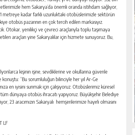
iyetlerimizle hem Sakarya’da önemli oranda istihdam sağlıyor,
1 metreye kadar farklı uzunluktaki otobüslerimizle sektörün
ürkiye otobüs pazarının en çok tercih edilen markasıyız.
ettik. Otokar, yenilikçi ve çevreci araçlarıyla toplu taşımaya
ilen araçları yine Sakaryalılar için hizmete sunuyoruz. Bu,
yonlarca kişinin işine, sevdiklerine ve okullarına güvenle
e konuştu: “Bu sorumluluğun bilinciyle her yıl Ar-Ge
ımıza en iyisini sunmak için çalışıyoruz. Otobüslerimiz küresel
e tüm dünyaya otobüs ihracatı yapıyoruz. Büyükşehir Belediye
diyor, 23 aracımızın Sakaryalı hemşerilerimize hayırlı olmasını
T LF