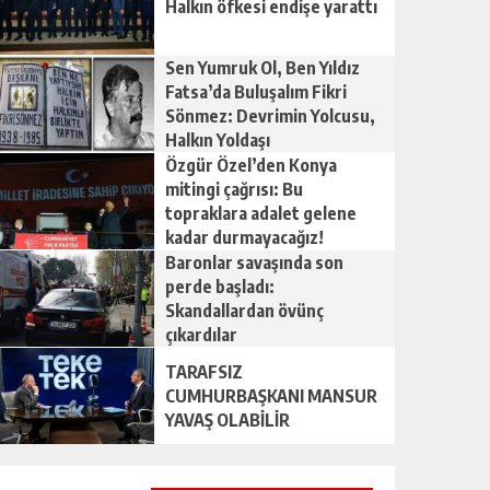
Halkın öfkesi endişe yarattı
Sen Yumruk Ol, Ben Yıldız
Fatsa’da Buluşalım Fikri
Sönmez: Devrimin Yolcusu,
Halkın Yoldaşı
Özgür Özel’den Konya
mitingi çağrısı: Bu
topraklara adalet gelene
kadar durmayacağız!
Baronlar savaşında son
perde başladı:
Skandallardan övünç
çıkardılar
TARAFSIZ
CUMHURBAŞKANI MANSUR
YAVAŞ OLABİLİR