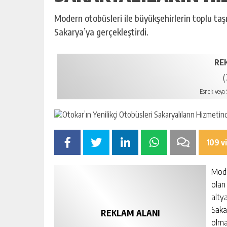
Modern otobüsleri ile büyükşehirlerin toplu taşı
Sakarya’ya gerçekleştirdi.
RE
(
Esnek veya S
109 v
Mode
olan
alty
Sakar
REKLAM ALANI
olma