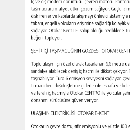
İç ve dış modern görüntüsü, çevreci motoru, konforuy
taşımacılara maliyet etkin çözüm sağlıyor. Güçlü kli
disk frenler ve kapılarda sıkışmayı önleyici sistemiy
tabanı, engelli yolcuların erişimine sağladığı kolaylık
sağlayan Otokar Kent LF, sahip olduğu özelliklerle Tür
beğeni topluyor.
ŞEHİR İÇİ TAŞIMACILIĞININ GÖZDESİ: OTOKAR CEN
Toplu ulaşım için özel olarak tasarlanan 6,6 metre uz
sandalye alabilecek geniş iç hacmi ile dikkat çekiyor. 
taşınabiliyor. Euro 6 emisyon seviyesini sağlayan çe
tırmanırken, düşük işletme giderleri ile esnafa ve beled
ve ferah iç hacmiyle Otokar CENTRO ile yolcular şehri
donanımı sürücüsüne güven veriyor.
ULAŞIMIN ELEKTRİKLİSİ: OTOKAR E-KENT
Otokar’ın çevre dostu, sıfır emisyonlu ve yüzde 100 el