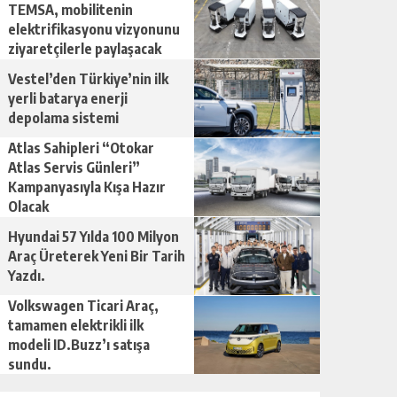
TEMSA, mobilitenin
elektrifikasyonu vizyonunu
ziyaretçilerle paylaşacak
Vestel’den Türkiye’nin ilk
yerli batarya enerji
depolama sistemi
Atlas Sahipleri “Otokar
Atlas Servis Günleri”
Kampanyasıyla Kışa Hazır
Olacak
Hyundai 57 Yılda 100 Milyon
Araç Üreterek Yeni Bir Tarih
Yazdı.
Volkswagen Ticari Araç,
tamamen elektrikli ilk
modeli ID.Buzz’ı satışa
sundu.