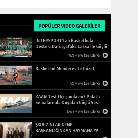
POPÜLER VIDEO GALERİLER
INTERSPORT’tan Basketbola
Destek: Darüşşafaka Lassa ile Güçlü
Ortaklık
1.839 views kez izlendi
Basketbol Menderes’te Güzel
1.739 views kez izlendi
KAAN Test Uçuşunda mı? Polatlı
Semalarında Duyulan Güçlü Ses
Merak Uyandırdı
1.492 views kez izlendi
ŞIXBIZINLAR GENEL
BAŞKANLIĞINDAN HAYMANA’YA
ZİYARET