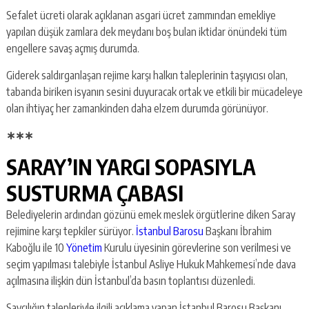
Sefalet ücreti olarak açıklanan asgari ücret zammından emekliye
yapılan düşük zamlara dek meydanı boş bulan iktidar önündeki tüm
engellere savaş açmış durumda.
Giderek saldırganlaşan rejime karşı halkın taleplerinin taşıyıcısı olan,
tabanda biriken isyanın sesini duyuracak ortak ve etkili bir mücadeleye
olan ihtiyaç her zamankinden daha elzem durumda görünüyor.
∗
∗∗
SARAY’IN YARGI SOPASIYLA
SUSTURMA ÇABASI
Belediyelerin ardından gözünü emek meslek örgütlerine diken Saray
rejimine karşı tepkiler sürüyor.
İstanbul Barosu
Başkanı İbrahim
Kaboğlu ile 10
Yönetim
Kurulu üyesinin görevlerine son verilmesi ve
seçim yapılması talebiyle İstanbul Asliye Hukuk Mahkemesi’nde dava
açılmasına ilişkin dün İstanbul’da basın toplantısı düzenledi.
Savcılığın talepleriyle ilgili açıklama yapan İstanbul Barosu Başkanı