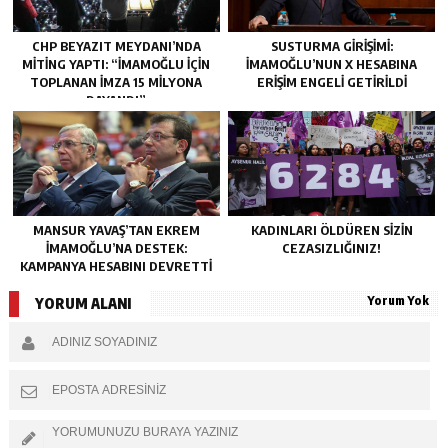
CHP BEYAZIT MEYDANI’NDA
SUSTURMA GIRIŞIMI:
MITING YAPTI: “İMAMOĞLU IÇIN
İMAMOĞLU’NUN X HESABINA
TOPLANAN IMZA 15 MILYONA
ERIŞIM ENGELI GETIRILDI
DAYANDI”
MANSUR YAVAŞ’TAN EKREM
KADINLARI ÖLDÜREN SIZIN
İMAMOĞLU’NA DESTEK:
CEZASIZLIĞINIZ!
KAMPANYA HESABINI DEVRETTI
Yorum Yok
YORUM ALANI