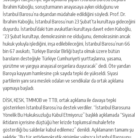
İbrahim Kaboğlu, soruşturmanın anayasaya aykırı olduğunu ve
İstanbul Barosu’na dışarıdan müdahale edildiğini söyledi. Prof. Dr.
İbrahim Kaboğlu, İstanbul Barosu’nun 23 Şubat’ta kurultaya gideceğini
duyurdu. İstanbul’daki tüm avukatları kurultaya davet eden Kaboğlu,
“23 Şubat kurultayı, demokrasinin ne olduğunu, demokrasinin ancak
hukuk yoluyla işlediğini, inşa edilebileceğini, İstanbul Barosu’nun 66
bin 67 avukatı, Türkiye Barolar Birliği başta olmak üzere bütün
baroların desteğiyle Türkiye Cumhuriyeti yurttaşlarına, yasama,
yürütme ve yargıya anayasal organlara duyuracak” dedi. Öte yandan
Baroya kayyum hamlesine çok sayıda tepki de yükseldi. Siyasi
partilerin yanı sıra meslek odaları ve sendikalar da ortak açıklama
yapmaya başladı.
DİSK, KESK, TMMOB ve TTB, ortak açıklama ile davaya tepki
gösterirken İstanbul Barosu’na destek verdiler. “İstanbul Barosuna
Yönelik Bu Hukuksuzluğu Kabul Etmiyoruz” başlıklı açıklamada “Siyasal
iktidarın içerisine düştüğü her krizde toplumsal muhalefete
gösterdiği bu saldırılar kabul edilemez” denildi. Açıklamanın tamamı şu
şekilde: “Bu tür antidemokratik girişimler yalnızca İstanbul Barosunu