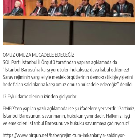
OMUZ OMUZA MÜCADELE EDECEĞİZ
SOL Parti İstanbul İl Örgütü tarafından yapılan açıklamada da
“İstanbul Barosu’na karşı yürütülen hukuksuz dava kabul edilemez!
Saray rejiminin yargı eliyle meslek örgütlerinin demokratik işleyişlerini
hedef alan saldırılarına karşı omuz omuza mücadele edeceğiz” denildi.
12 Eylül darbecilerinin izinden gidiyorlar
EMEP’ten yapılan yazılı açıklamada ise şu ifadelere yer verdi: “Partimiz,
İstanbul Barosunun, savunmanın, hukukun yanındadır. Halkımızı, işçi
ve emekçileri İstanbul Barosunu ve hukuku savunmaya çağırıyoruz!”
https://www.birgun.net/haber/rejim-tum-imkanlariyla-saldiriyor-