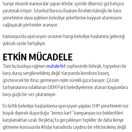
Suriye eksenli manevralar yapan iktidar, içeride dikensiz gül bahçesi
yaratmak istiyor. İstanbul Barosu Başkanı İbrahim Kaboğlu ile baro
yönetimine dava açılırken belediye şirketlerine kayyum atanmasını
sağlayacak yöntemler aranıyor.
Kamuoyunda operasyon sırasının hangi belediye başkanına geleceği
yüksek sesle tartışılıyor
ETKİN MÜCADELE
Tüm bu baskıya rağmen
muhalefet
cephesinde birleşik, topyekun bir
karşı duruş sergilenebilmiş değil. Karşısında kendisini basınç
gösterecek bir itiraz görmeyen rejim sürekli gaza basıyor. Çözüm
tartışmalarına odaklanan DEM Parti belediyelerine atanan kayyumlara
karşı güçlü bir ses çıkaramıyor.
En kritik belediye başkanlarına operasyon yapılan CHP yönetiminin ise
büyük diyerek duyurduğu “kırmızı kart” kampanyası ise beklentileri
karşılamaktan uzak. Beşiktaş’ta gerçekleşen tepkiler de daha ileriye
gitmeme konusunda iktidar kanadında caydırıcı bir etki bırakmış değil.