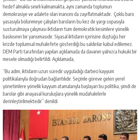
hedef almakla sınırlı kalmamakta, aynı zamanda toplumun
demokrasiye ve adalete olan inancını da zayıflatmaktadır. Çoklu baro
yasasıyla bölünmeye çalışılan baroların bu kez de yargı sopasıyla
susturulmaya çalışması iktidarın tüm demokratik kesimlere yönelik
baskısının bir yansımasıdır. Siyasal iktidarın içerisine düştüğü her
krizde toplumsal muhalefete gösterdiği bu saldırılar kabul edilemez.
DEM Parti tarafından yapılan açıklamada da davanın yalnızca hukuki bir
mesele olmadığı belirtildi. Açıklamada,
“Bu adım, iktidarın uzun süredir uyguladığı darbeci kayyum
politikalarıyla doğrudan bağlantılıdır. Seçimle göreve gelen yerel
yönetimlere yönelik kayyum atamalarıyla başlayan bu politika, şimdi de
barolar gibi anayasal kuruluşlara yönelik müdahalelerle
derinleştirilmektedir” denildi.