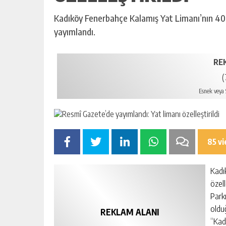
Kadıköy Fenerbahçe Kalamış Yat Limanı’nın 40 y
yayımlandı.
RE
(
Esnek veya S
85 v
Kadı
özel
Parkı
oldu
REKLAM ALANI
“Kad