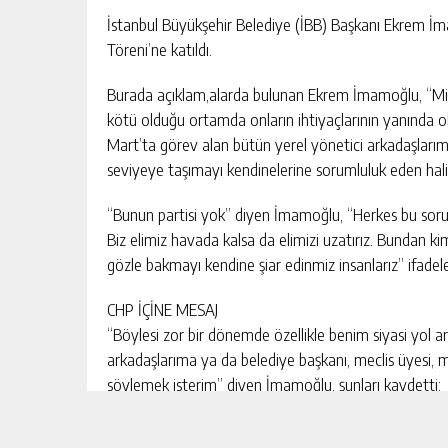
İstanbul Büyükşehir Belediye (İBB) Başkanı Ekrem İma
Töreni’ne katıldı.
Burada açıklam,alarda bulunan Ekrem İmamoğlu, “Mil
kötü olduğu ortamda onların ihtiyaçlarının yanında olm
Mart’ta görev alan bütün yerel yönetici arkadaşlarım, 
seviyeye taşımayı kendinelerine sorumluluk eden hal
“Bunun partisi yok” diyen İmamoğlu, “Herkes bu soru
Biz elimiz havada kalsa da elimizi uzatırız. Bundan ki
gözle bakmayı kendine şiar edinmiz insanlarız” ifadeler
CHP İÇİNE MESAJ
“Böylesi zor bir dönemde özellikle benim siyasi yol a
arkadaşlarıma ya da belediye başkanı, meclis üyesi, mi
söylemek isterim” diyen İmamoğlu, şunları kaydetti:
“Zaman, önümüzdeki sürece dair en iyi şekilde hazır