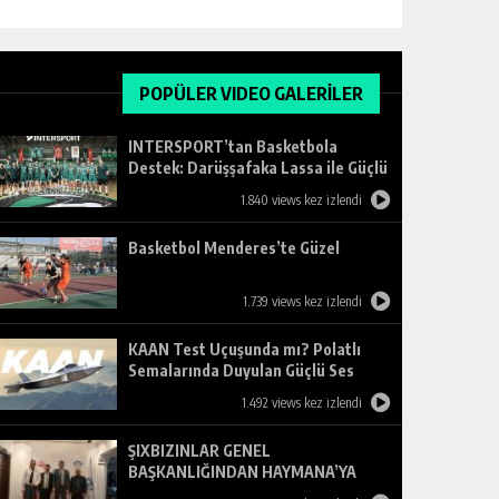
POPÜLER VIDEO GALERİLER
INTERSPORT’tan Basketbola
Destek: Darüşşafaka Lassa ile Güçlü
Ortaklık
1.840 views kez izlendi
Basketbol Menderes’te Güzel
1.739 views kez izlendi
KAAN Test Uçuşunda mı? Polatlı
Semalarında Duyulan Güçlü Ses
Merak Uyandırdı
1.492 views kez izlendi
ŞIXBIZINLAR GENEL
BAŞKANLIĞINDAN HAYMANA’YA
ZİYARET