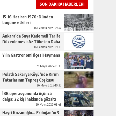
SON DAKİKA HABERLERİ
15-16 Haziran 1970: Dünden
bugüne etkileri
16 Haziran 2025-09:47
Ankara’da Suya Kademeli Tarife
Düzenlemesi: Az Tüketen Daha
Az Ödeyecek
16 Haziran 2025-09:38
Yılın Gastronomi İlçesi Haymana
26 Mayıs 2025-10:36
Polatlı Sakarya Köyü’nde Kırım
Tatarlarının Tepreş Coşkusu
26 Mayıs 2025-10:35
İBB operasyonunda üçüncü
dalga: 22 kişi hakkında gözaltı
kararı
20 Mayıs 2025-09:48
Hayri Kozanoğlu… Erdoğan’ın 3