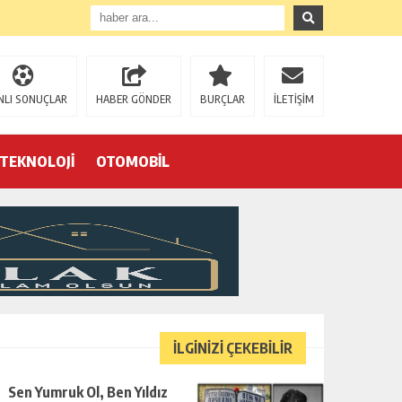
NLI SONUÇLAR
HABER GÖNDER
BURÇLAR
İLETİŞİM
TEKNOLOJİ
OTOMOBİL
Eğrek’in iş arkadaşları Çalık Holding’in önünde: “Hakkımızı istemeye geldik, bizi de mi döverek öldüreceksiniz?”
İLGİNİZİ ÇEKEBİLİR
Sen Yumruk Ol, Ben Yıldız