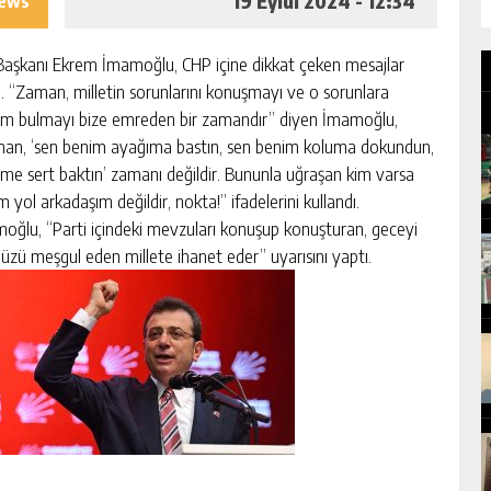
19 Eylül 2024 - 12:34
iews
Başkanı Ekrem İmamoğlu, CHP içine dikkat çeken mesajlar
i. “Zaman, milletin sorunlarını konuşmayı ve o sorunlara
m bulmayı bize emreden bir zamandır” diyen İmamoğlu,
an, ‘sen benim ayağıma bastın, sen benim koluma dokundun,
me sert baktın’ zamanı değildir. Bununla uğraşan kim varsa
 yol arkadaşım değildir, nokta!” ifadelerini kullandı.
oğlu, “Parti içindeki mevzuları konuşup konuşturan, geceyi
üzü meşgul eden millete ihanet eder” uyarısını yaptı.