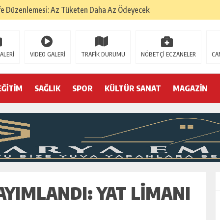
fe Düzenlemesi: Az Tüketen Daha Az Ödeyecek
na
 Tatarlarının Tepreş Coşkusu
ALERİ
VIDEO GALERİ
TRAFİK DURUMU
NÖBETÇİ ECZANELER
CA
: 22 kişi hakkında gözaltı kararı
 devri
EĞİTİM
SAĞLIK
SPOR
KÜLTÜR SANAT
MAGAZİN
r, kimine zehir
olmak? (I)
AYIMLANDI: YAT LIMANI