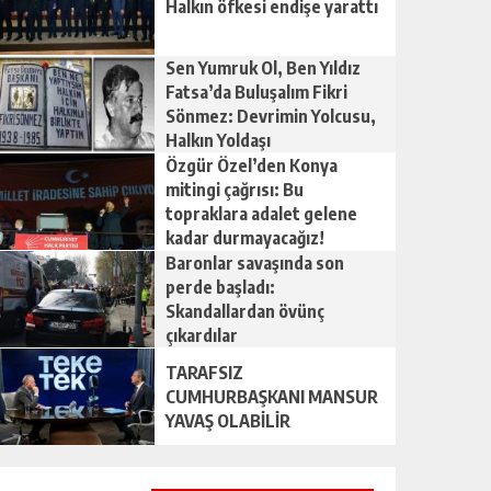
Halkın öfkesi endişe yarattı
Sen Yumruk Ol, Ben Yıldız
Fatsa’da Buluşalım Fikri
Sönmez: Devrimin Yolcusu,
Halkın Yoldaşı
Özgür Özel’den Konya
mitingi çağrısı: Bu
topraklara adalet gelene
kadar durmayacağız!
Baronlar savaşında son
perde başladı:
Skandallardan övünç
çıkardılar
TARAFSIZ
CUMHURBAŞKANI MANSUR
YAVAŞ OLABİLİR