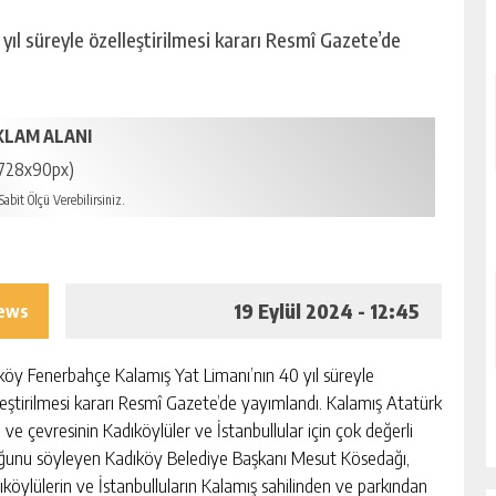
ıl süreyle özelleştirilmesi kararı Resmî Gazete’de
KLAM ALANI
728x90px)
abit Ölçü Verebilirsiniz.
19 Eylül 2024 - 12:45
iews
köy Fenerbahçe Kalamış Yat Limanı’nın 40 yıl süreyle
leştirilmesi kararı Resmî Gazete’de yayımlandı. Kalamış Atatürk
 ve çevresinin Kadıköylüler ve İstanbullular için çok değerli
ğunu söyleyen Kadıköy Belediye Başkanı Mesut Kösedağı,
ıköylülerin ve İstanbulluların Kalamış sahilinden ve parkından