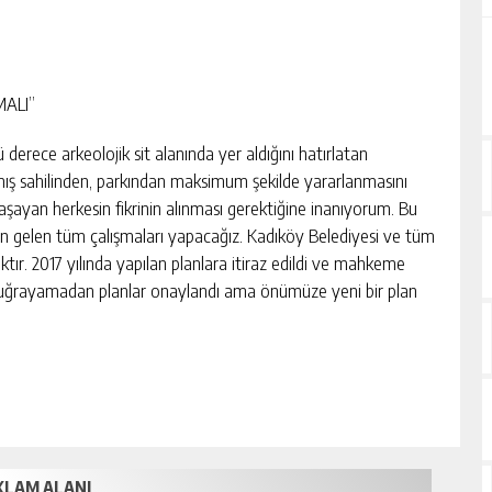
ALI”
derece arkeolojik sit alanında yer aldığını hatırlatan
amış sahilinden, parkından maksimum şekilde yararlanmasını
 yaşayan herkesin fikrinin alınması gerektiğine inanıyorum. Bu
en gelen tüm çalışmaları yapacağız. Kadıköy Belediyesi ve tüm
tır. 2017 yılında yapılan planlara itiraz edildi ve mahkeme
iğe uğrayamadan planlar onaylandı ama önümüze yeni bir plan
KLAM ALANI