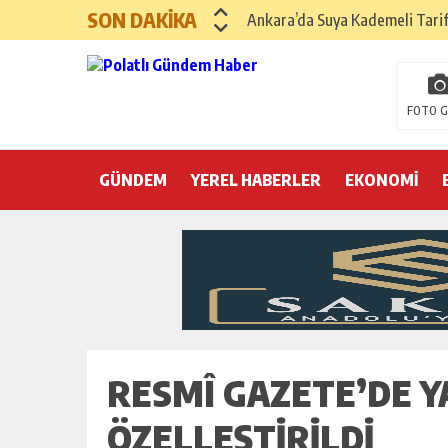
SON DAKİKA
Ankara’da Suya Kademeli Tari
Yılın Gastronomi İlçesi Hayma
Polatlı Sakarya Köyü’nde Kırım
FOTO G
İBB operasyonunda üçüncü dalga
GÜNDEM
YEREL HABERLER
Hayri Kozanoğlu… Erdoğan’ın 3
EKONOMİ
Saray makyaj tutmaz
Seçmeli demokrasi: Kimine şeke
Pepe’yi sevmek kolay, ya Pepe 
RESMÎ GAZETE’DE Y
ÖZELLEŞTIRILDI