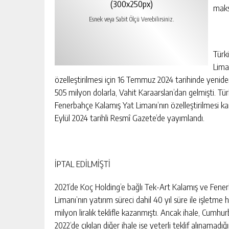
(300x250px)
maks
Esnek veya Sabit Ölçü Verebilirsiniz.
Türk
Lima
özelleştirilmesi için 16 Temmuz 2024 tarihinde yenide
505 milyon dolarla, Vahit Karaarslan’dan gelmişti. Türk
Fenerbahçe Kalamış Yat Limanı’nın özelleştirilmesi k
Eylül 2024 tarihli Resmî Gazete’de yayımlandı.
İPTAL EDİLMİŞTİ
2021’de Koç Holding’e bağlı Tek-Art Kalamış ve Fene
Limanı’nın yatırım süreci dahil 40 yıl süre ile işletme h
milyon liralık teklifle kazanmıştı. Ancak ihale, Cumhurb
2022’de çıkılan diğer ihale ise yeterli teklif alınamadığı