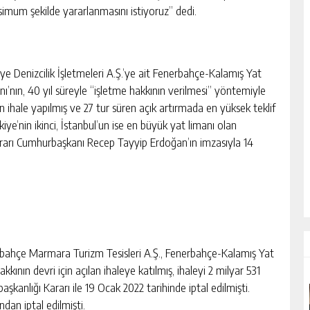
imum şekilde yararlanmasını istiyoruz” dedi.
iye Denizcilik İşletmeleri A.Ş.’ye ait Fenerbahçe-Kalamış Yat
nı’nın, 40 yıl süreyle “işletme hakkının verilmesi” yöntemiyle
n ihale yapılmış ve 27 tur süren açık artırmada en yüksek teklif
iye’nin ikinci, İstanbul’un ise en büyük yat limanı olan
ararı Cumhurbaşkanı Recep Tayyip Erdoğan’ın imzasıyla 14
rbahçe Marmara Turizm Tesisleri A.Ş., Fenerbahçe-Kalamış Yat
akkının devri için açılan ihaleye katılmış, ihaleyi 2 milyar 531
aşkanlığı Kararı ile 19 Ocak 2022 tarihinde iptal edilmişti.
ndan iptal edilmişti.