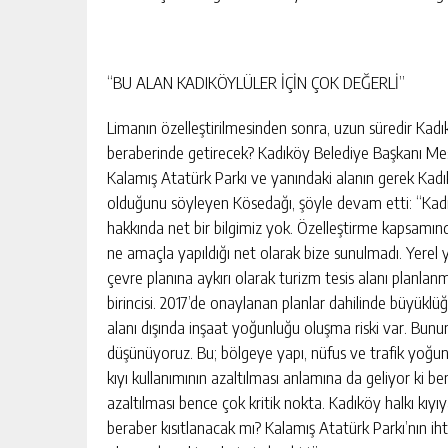
“BU ALAN KADIKÖYLÜLER İÇİN ÇOK DEĞERLİ”
Limanın özelleştirilmesinden sonra, uzun süredir Kadı
beraberinde getirecek? Kadıköy Belediye Başkanı Mes
Kalamış Atatürk Parkı ve yanındaki alanın gerek Kadıkö
olduğunu söyleyen Kösedağı, şöyle devam etti: “Kadık
hakkında net bir bilgimiz yok. Özelleştirme kapsamında
ne amaçla yapıldığı net olarak bize sunulmadı. Yerel 
çevre planına aykırı olarak turizm tesis alanı planla
birincisi. 2017’de onaylanan planlar dahilinde büyükl
alanı dışında inşaat yoğunluğu oluşma riski var. Bunu
düşünüyoruz. Bu; bölgeye yapı, nüfus ve trafik yoğun
kıyı kullanımının azaltılması anlamına da geliyor ki be
azaltılması bence çok kritik nokta. Kadıköy halkı kıyıy
beraber kısıtlanacak mı? Kalamış Atatürk Parkı’nın 