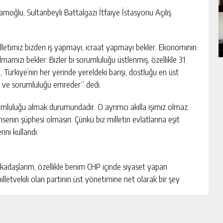
moğlu, Sultanbeyli Battalgazi İtfaiye İstasyonu Açılış
letimiz bizden iş yapmayı, icraat yapmayı bekler. Ekonominin
amızı bekler. Bizler bı sorumluluğu üstlenmiş, özellikle 31
Türkiye’nin her yerinde yereldeki barışı, dostluğu en üst
i ve sorumluluğu emreder” dedi.
mluluğu almak durumundadır. O ayrımcı akılla işimiz olmaz.
msenin şüphesi olmasın. Çünkü biz milletin evlatlarına eşit
ini kullandı.
rkadaşlarım, özellikle benim CHP içinde siyaset yapan
lletvekili olan partinin üst yönetimine net olarak bir şey
lanma zamanıdır. Zaman, milletin sorunlarını konuşmayı ve o