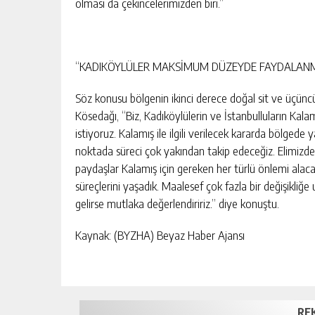
olması da çekincelerimizden biri.”
“KADIKÖYLÜLER MAKSİMUM DÜZEYDE FAYDALANM
Söz konusu bölgenin ikinci derece doğal sit ve üçüncü 
Kösedağı, “Biz, Kadıköylülerin ve İstanbulluların Kal
istiyoruz. Kalamış ile ilgili verilecek kararda bölgede
noktada süreci çok yakından takip edeceğiz. Elimizd
paydaşlar Kalamış için gereken her türlü önlemi alacak
süreçlerini yaşadık. Maalesef çok fazla bir değişikl
gelirse mutlaka değerlendiririz.” diye konuştu.
Kaynak: (BYZHA) Beyaz Haber Ajansı
RE