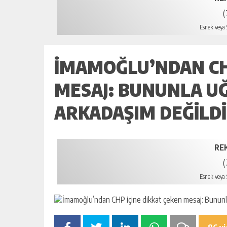
(
Esnek veya S
İMAMOĞLU’NDAN CHP
MESAJ: BUNUNLA U
ARKADAŞIM DEĞILDI
RE
(
Esnek veya S