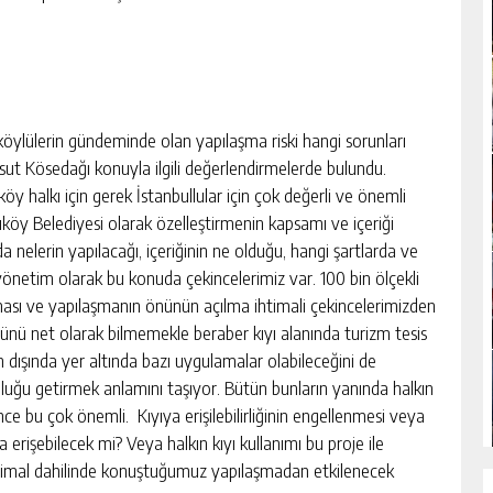
köylülerin gündeminde olan yapılaşma riski hangi sorunları
ut Kösedağı konuyla ilgili değerlendirmelerde bulundu.
y halkı için gerek İstanbullular için çok değerli ve önemli
öy Belediyesi olarak özelleştirmenin kapsamı ve içeriği
 nelerin yapılacağı, içeriğinin ne olduğu, hangi şartlarda ve
yönetim olarak bu konuda çekincelerimiz var. 100 bin ölçekli
nması ve yapılaşmanın önünün açılma ihtimali çekincelerimizden
üğünü net olarak bilmemekle beraber kıyı alanında turizm tesis
n dışında yer altında bazı uygulamalar olabileceğini de
luğu getirmek anlamını taşıyor. Bütün bunların yanında halkın
nce bu çok önemli. Kıyıya erişilebilirliğinin engellenmesi veya
a erişebilecek mi? Veya halkın kıyı kullanımı bu proje ile
ihtimal dahilinde konuştuğumuz yapılaşmadan etkilenecek