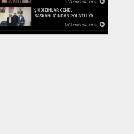
1.473 views kez izlendi
ŞIXBIZINLAR GENEL
BAŞKANLIĞINDAN POLATLI’YA
ZİYARET
1.442 views kez izlendi