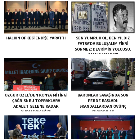
HALKIN ÖFKESI ENDIŞE YARATTI
SEN YUMRUK OL, BEN YILDIZ
FATSA’DA BULUŞALIM FIKRI
SÖNMEZ: DEVRIMIN YOLCUSU,
HALKIN YOLDAŞI
ÖZGÜR ÖZEL’DEN KONYA MITINGI
BARONLAR SAVAŞINDA SON
ÇAĞRISI: BU TOPRAKLARA
PERDE BAŞLADI:
ADALET GELENE KADAR
SKANDALLARDAN ÖVÜNÇ
DURMAYACAĞIZ!
ÇIKARDILAR