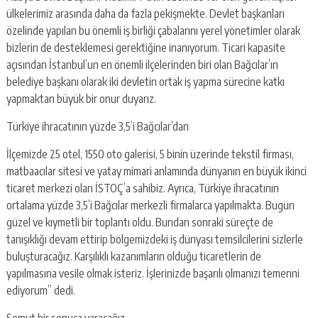
ülkelerimiz arasında daha da fazla pekişmekte. Devlet başkanları
özelinde yapılan bu önemli iş birliği çabalarını yerel yönetimler olarak
bizlerin de desteklemesi gerektiğine inanıyorum. Ticari kapasite
açısından İstanbul’un en önemli ilçelerinden biri olan Bağcılar’ın
belediye başkanı olarak iki devletin ortak iş yapma sürecine katkı
yapmaktan büyük bir onur duyarız.
Türkiye ihracatının yüzde 3,5’i Bağcılar’dan
İlçemizde 25 otel, 1550 oto galerisi, 5 binin üzerinde tekstil firması,
matbaacılar sitesi ve yatay mimari anlamında dünyanın en büyük ikinci
ticaret merkezi olan İSTOÇ’a sahibiz. Ayrıca, Türkiye ihracatının
ortalama yüzde 3,5’i Bağcılar merkezli firmalarca yapılmakta. Bugün
güzel ve kıymetli bir toplantı oldu. Bundan sonraki süreçte de
tanışıklığı devam ettirip bölgemizdeki iş dünyası temsilcilerini sizlerle
buluşturacağız. Karşılıklı kazanımların olduğu ticaretlerin de
yapılmasına vesile olmak isteriz. İşlerinizde başarılı olmanızı temenni
ediyorum” dedi.
Somut bir sonuca varacağız