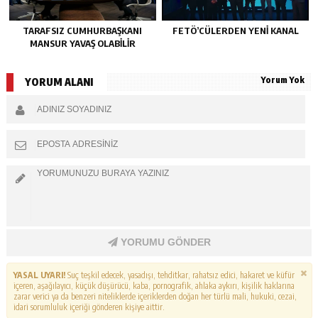
TARAFSIZ CUMHURBAŞKANI
FETÖ’CÜLERDEN YENI KANAL
MANSUR YAVAŞ OLABİLİR
Yorum Yok
YORUM ALANI
YORUMU GÖNDER
YASAL UYARI!
Suç teşkil edecek, yasadışı, tehditkar, rahatsız edici, hakaret ve küfür
içeren, aşağılayıcı, küçük düşürücü, kaba, pornografik, ahlaka aykırı, kişilik haklarına
zarar verici ya da benzeri niteliklerde içeriklerden doğan her türlü mali, hukuki, cezai,
idari sorumluluk içeriği gönderen kişiye aittir.