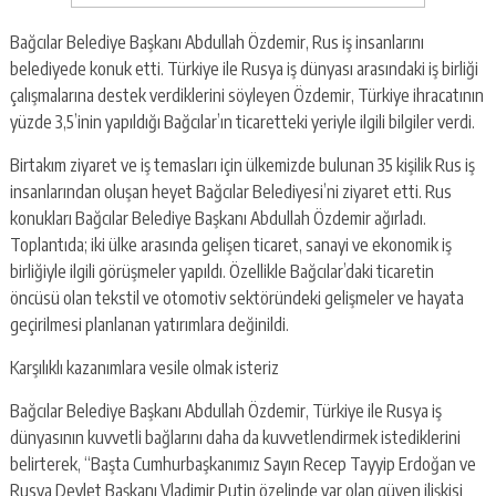
Bağcılar Belediye Başkanı Abdullah Özdemir, Rus iş insanlarını
belediyede konuk etti. Türkiye ile Rusya iş dünyası arasındaki iş birliği
çalışmalarına destek verdiklerini söyleyen Özdemir, Türkiye ihracatının
yüzde 3,5’inin yapıldığı Bağcılar’ın ticaretteki yeriyle ilgili bilgiler verdi.
Birtakım ziyaret ve iş temasları için ülkemizde bulunan 35 kişilik Rus iş
insanlarından oluşan heyet Bağcılar Belediyesi’ni ziyaret etti. Rus
konukları Bağcılar Belediye Başkanı Abdullah Özdemir ağırladı.
Toplantıda; iki ülke arasında gelişen ticaret, sanayi ve ekonomik iş
birliğiyle ilgili görüşmeler yapıldı. Özellikle Bağcılar’daki ticaretin
öncüsü olan tekstil ve otomotiv sektöründeki gelişmeler ve hayata
geçirilmesi planlanan yatırımlara değinildi.
Karşılıklı kazanımlara vesile olmak isteriz
Bağcılar Belediye Başkanı Abdullah Özdemir, Türkiye ile Rusya iş
dünyasının kuvvetli bağlarını daha da kuvvetlendirmek istediklerini
belirterek, “Başta Cumhurbaşkanımız Sayın Recep Tayyip Erdoğan ve
Rusya Devlet Başkanı Vladimir Putin özelinde var olan güven ilişkisi