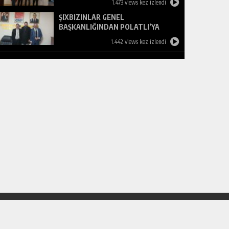
1.473 views kez izlendi
ŞIXBIZINLAR GENEL
BAŞKANLIĞINDAN POLATLI’YA
ZİYARET
1.442 views kez izlendi