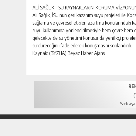
ALİ SAĞLIK: “SU KAYNAKLARINI KORUMA VİZYON
Ali Sağlık, İSU’nun geri kazanım suyu projeleri ile Koc
sağlama ve çevresel etkileri azaltma konularındaki kara
suyu kullanımına yönlendirilmesiyle hem çevre hem de 
gelecekte de su yönetimi konusunda yenilikçi projel
sürdüreceğini ifade ederek konuşmasını sonlandırdı.
Kaynak: (BYZHA) Beyaz Haber Ajansı
RE
(
Esnek veya S