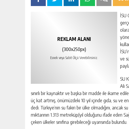
İSU 
gerç
olar
yöne
REKLAM ALANI
kull
(300x250px)
İSU’
ve sü
Esnek veya Sabit Ölçü Verebilirsiniz.
payla
SU K
Ali 
sınırlı bir kaynaktır ve başka bir madde ile ikame edi
üç kat artmış, önümüzdeki 10 yıl içinde gıda, su ve e
dedi. Türkiye’nin su fakiri bir ülke olmadığını, ancak su
miktarının 1.313 metreküp/yıl olduğunu ifade eden Sağlı
çeken ülkeler sınıfına girebileceği uyarısında bulundu.