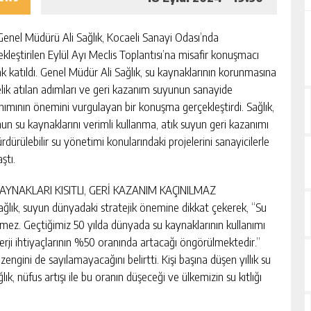
Genel Müdürü Ali Sağlık, Kocaeli Sanayi Odası’nda
ekleştirilen Eylül Ayı Meclis Toplantısı’na misafir konuşmacı
ak katıldı. Genel Müdür Ali Sağlık, su kaynaklarının korunmasına
lik atılan adımları ve geri kazanım suyunun sanayide
anımının önemini vurgulayan bir konuşma gerçekleştirdi. Sağlık,
nun su kaynaklarını verimli kullanma, atık suyun geri kazanımı
rdürülebilir su yönetimi konularındaki projelerini sanayicilerle
ştı.
AYNAKLARI KISITLI, GERİ KAZANIM KAÇINILMAZ
Sağlık, suyun dünyadaki stratejik önemine dikkat çekerek, “Su
lemez. Geçtiğimiz 50 yılda dünyada su kaynaklarının kullanımı
nerji ihtiyaçlarının %50 oranında artacağı öngörülmektedir.”
 zengini de sayılamayacağını belirtti. Kişi başına düşen yıllık su
k, nüfus artışı ile bu oranın düşeceği ve ülkemizin su kıtlığı