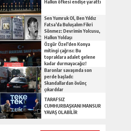
Halkın öfkesi endişe yarattı
Sen Yumruk Ol, Ben Yıldız
Fatsa’da Buluşalım Fikri
Sönmez: Devrimin Yolcusu,
Halkın Yoldaşı
Özgür Özel’den Konya
mitingi çağrısı: Bu
topraklara adalet gelene
kadar durmayacağız!
Baronlar savaşında son
perde başladı:
Skandallardan övünç
çıkardılar
TARAFSIZ
CUMHURBAŞKANI MANSUR
YAVAŞ OLABİLİR