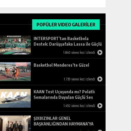
POPÜLER VIDEO GALERİLER
INTERSPORT’tan Basketbola
Destek: Darüşşafaka Lassa ile Güçlü
Ortaklık
1.840 views kez izlendi
Basketbol Menderes’te Güzel
1.739 views kez izlendi
KAAN Test Uçuşunda mı? Polatlı
Semalarında Duyulan Güçlü Ses
Merak Uyandırdı
1.492 views kez izlendi
ŞIXBIZINLAR GENEL
BAŞKANLIĞINDAN HAYMANA’YA
ZİYARET