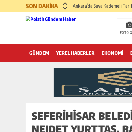
SON DAKİKA
Ankara’da Suya Kademeli Tari
Yılın Gastronomi İlçesi Hayma
Polatlı Sakarya Köyü’nde Kırım
FOTO G
İBB operasyonunda üçüncü dalga
GÜNDEM
YEREL HABERLER
Hayri Kozanoğlu… Erdoğan’ın 3
EKONOMİ
Saray makyaj tutmaz
Seçmeli demokrasi: Kimine şeke
Pepe’yi sevmek kolay, ya Pepe 
SEFERIHISAR BELED
NEJDET YURTTAŞ, B