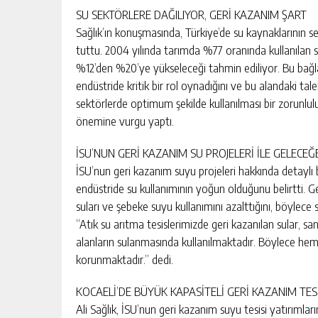
SU SEKTÖRLERE DAĞILIYOR, GERİ KAZANIM ŞART
Sağlık’ın konuşmasında, Türkiye’de su kaynaklarının se
tuttu. 2004 yılında tarımda %77 oranında kullanılan s
%12’den %20’ye yükseleceği tahmin ediliyor. Bu bağla
endüstride kritik bir rol oynadığını ve bu alandaki tale
sektörlerde optimum şekilde kullanılması bir zorunlulu
önemine vurgu yaptı.
İSU’NUN GERİ KAZANIM SU PROJELERİ İLE GELECEĞ
İSU’nun geri kazanım suyu projeleri hakkında detaylı b
endüstride su kullanımının yoğun olduğunu belirtti. G
suları ve şebeke suyu kullanımını azalttığını, böylece s
“Atık su arıtma tesislerimizde geri kazanılan sular, s
alanların sulanmasında kullanılmaktadır. Böylece h
korunmaktadır.” dedi.
KOCAELİ’DE BÜYÜK KAPASİTELİ GERİ KAZANIM TES
Ali Sağlık, İSU’nun geri kazanım suyu tesisi yatırımları