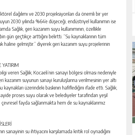
ktörel dağılımı ve 2030 projeksiyonları da önemli bir yer
uyun 2030 yılında %64’e düşeceği, endüstriyel kullanımın ise
mda Sağlık, geri kazanım suyu kullanımının, özellikle
bin gün geçtikçe arttığını belirtti. “Su kaynaklarının tüm
k haline gelmiştir.” diyerek geri kazanım suyu projelerinin
E YATIRIM
ilgi veren Sağlık, Kocaeli’nin sanayi bölgesi olması nedeniyle
eri kazanım suyunun sanayi kuruluşlarına verilmesinin yer altı
u kaynakları üzerindeki baskının hafiflediğini ifade etti. Sağlık,
anayide proses suyu olarak ve belediyeler tarafından yeşil
em çevresel fayda sağlanmakta hem de su kaynaklarımız
İSLERİ
nın sanayinin su ihtiyacını karşılamada kritik rol oynadığını