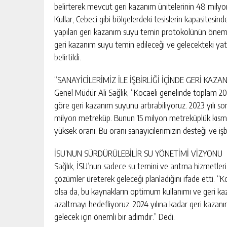
belirterek mevcut geri kazanım ünitelerinin 48 milyo
Kullar, Cebeci gibi bölgelerdeki tesislerin kapasitesin
yapılan geri kazanım suyu temin protokolünün önemin
geri kazanım suyu temin edileceği ve gelecekteki yatı
belirtildi.
“SANAYİCİLERİMİZ İLE İŞBİRLİĞİ İÇİNDE GERİ KAZ
Genel Müdür Ali Sağlık, “Kocaeli genelinde toplam 20 
göre geri kazanım suyunu artırabiliyoruz. 2023 yılı son
milyon metreküp. Bunun 15 milyon metreküplük kısmın
yüksek oranı. Bu oranı sanayicilerimizin desteği ve işbirl
İSU’NUN SÜRDÜRÜLEBİLİR SU YÖNETİMİ VİZYONU
Sağlık, İSU’nun sadece su temini ve arıtma hizmetleri i
çözümler üreterek geleceği planladığını ifade etti. “K
olsa da, bu kaynakların optimum kullanımı ve geri kaza
azaltmayı hedefliyoruz. 2024 yılına kadar geri kazanım
gelecek için önemli bir adımdır.” Dedi.