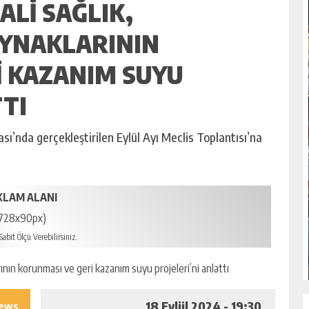
ALI SAĞLIK,
AYNAKLARININ
I KAZANIM SUYU
TTI
sı’nda gerçekleştirilen Eylül Ayı Meclis Toplantısı’na
KLAM ALANI
728x90px)
abit Ölçü Verebilirsiniz.
18 Eylül 2024 - 19:30
iews