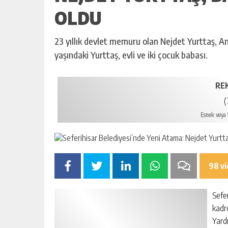
OLDU
23 yıllık devlet memuru olan Nejdet Yurttaş, A
yaşındaki Yurttaş, evli ve iki çocuk babası.
RE
(
Esnek veya S
98 v
Sefe
kadr
Yard