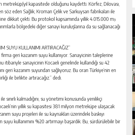
n metreküp/yıl kapasitede olduğunu kaydetti. Körfez, Dilovası,
den söz eden Sağlık, Kroman Çelik ve Sarkuysan fabrikaları ile
e dikkat çekti. Bu protokol kapsamında yıllık 4.015.000 m³
rımlarla bölgedeki diğer sanayi kuruluşlarına da su sağlanacağı
ANIM SUYU KULLANIMI ARTIRACAĞIZ”
firma geri kazanım suyu kullanıyor. Sanayicinin taleplerine
u itibariyle sanayicinin Kocaeli genelinde kullandığı su 42
ı geri kazanım suyundan sağlıyoruz. Bu oran Türkiye’nin en
iği ile birlikte artıracağız.” dedi.
le sınırlı kalmadığını, su yönetimi konusunda yenilikçi
ocaeli’nin yıllık su kapasitesi 381 milyon metreküpe ulaşacak
nım suyu projeleri ile su kaynakları üzerindeki baskıyı
 suyu kullanımını %20 artırmayı başardık. Bu, sürdürülebilir bir