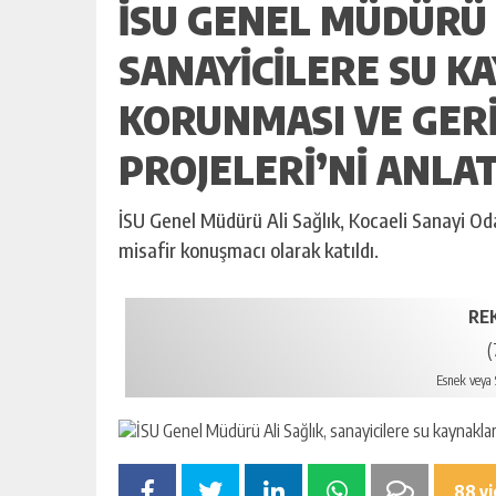
İSU GENEL MÜDÜRÜ 
SANAYICILERE SU K
KORUNMASI VE GER
PROJELERI’NI ANLA
İSU Genel Müdürü Ali Sağlık, Kocaeli Sanayi Oda
misafir konuşmacı olarak katıldı.
RE
(
Esnek veya S
88 v