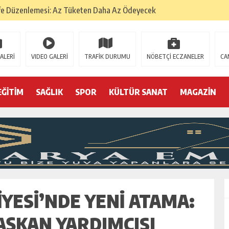
fe Düzenlemesi: Az Tüketen Daha Az Ödeyecek
na
 Tatarlarının Tepreş Coşkusu
ALERİ
VIDEO GALERİ
TRAFİK DURUMU
NÖBETÇİ ECZANELER
CA
: 22 kişi hakkında gözaltı kararı
 devri
EĞİTİM
SAĞLIK
SPOR
KÜLTÜR SANAT
MAGAZİN
r, kimine zehir
olmak? (I)
IYESI’NDE YENI ATAMA:
AŞKAN YARDIMCISI