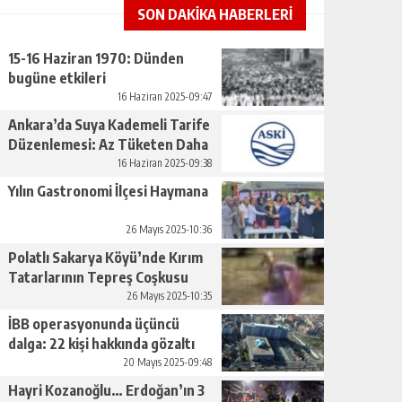
SON DAKİKA HABERLERİ
15-16 Haziran 1970: Dünden
bugüne etkileri
16 Haziran 2025-09:47
Ankara’da Suya Kademeli Tarife
Düzenlemesi: Az Tüketen Daha
Az Ödeyecek
16 Haziran 2025-09:38
Yılın Gastronomi İlçesi Haymana
26 Mayıs 2025-10:36
Polatlı Sakarya Köyü’nde Kırım
Tatarlarının Tepreş Coşkusu
26 Mayıs 2025-10:35
İBB operasyonunda üçüncü
dalga: 22 kişi hakkında gözaltı
kararı
20 Mayıs 2025-09:48
Hayri Kozanoğlu… Erdoğan’ın 3