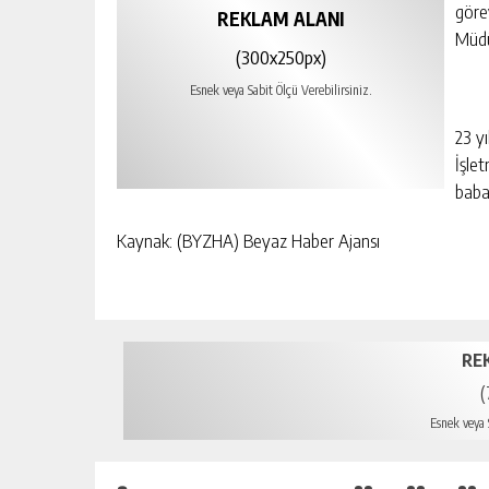
göre
REKLAM ALANI
Müdü
(300x250px)
Esnek veya Sabit Ölçü Verebilirsiniz.
23 y
İşle
baba
Kaynak: (BYZHA) Beyaz Haber Ajansı
RE
(
Esnek veya S