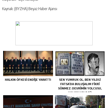
Kaynak: (BYZHA) Beyaz Haber Ajansı
HALKIN ÖFKESI ENDIŞE YARATTI
SEN YUMRUK OL, BEN YILDIZ
FATSA’DA BULUŞALIM FIKRI
SÖNMEZ: DEVRIMIN YOLCUSU,
HALKIN YOLDAŞI