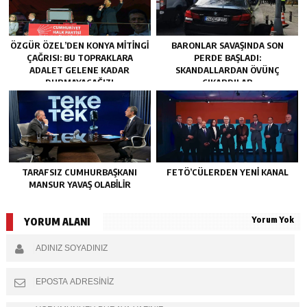
ÖZGÜR ÖZEL’DEN KONYA MITINGI
BARONLAR SAVAŞINDA SON
ÇAĞRISI: BU TOPRAKLARA
PERDE BAŞLADI:
ADALET GELENE KADAR
SKANDALLARDAN ÖVÜNÇ
DURMAYACAĞIZ!
ÇIKARDILAR
TARAFSIZ CUMHURBAŞKANI
FETÖ’CÜLERDEN YENI KANAL
MANSUR YAVAŞ OLABİLİR
Yorum Yok
YORUM ALANI