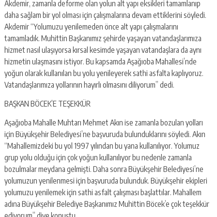
Akdemir, zamanla deforme olan yolun alt yapı eksikleri tamamlanıp
daha sağlam bir yol olması için çalışmalarına devam ettiklerini söyledi.
Akdemir “Yolumuzu yenilemeden önce alt yapı çalışmalarını
tamamladık. Muhittin Başkanımız şehirde yaşayan vatandaşlarımıza
hizmet nasıl ulaşıyorsa kırsal kesimde yaşayan vatandaşlara da aynı
hizmetin ulaşmasını istiyor. Bu kapsamda Aşağıoba Mahallesi’nde
yoğun olarak kullanılan bu yolu yenileyerek sathi asfalta kaplıyoruz.
Vatandaşlarımıza yollarının hayırlı olmasını diliyorum” dedi.
BAŞKAN BÖCEK’E TEŞEKKÜR
Aşağıoba Mahalle Muhtarı Mehmet Akın ise zamanla bozulan yolları
için Büyükşehir Belediyesi’ne başvuruda bulunduklarını söyledi. Akın
“Mahallemizdeki bu yol 1997 yılından bu yana kullanılıyor. Yolumuz
grup yolu olduğu için çok yoğun kullanılıyor bu nedenle zamanla
bozulmalar meydana gelmişti. Daha sonra Büyükşehir Belediyesi’ne
yolumuzun yenilenmesi için başvuruda bulunduk. Büyükşehir ekipleri
yolumuzu yenilemek için sathi asfalt çalışması başlattılar. Mahallem
adına Büyükşehir Belediye Başkanımız Muhittin Böcek’e çok teşekkür
ediyorum” diye konuştu.