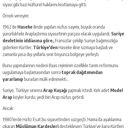
siyasi gibi bazı kültürel haklarını kısıtlamaya gitti.
Örnek vereyim:
1962’de
Haseke
ilinde yapılan nüfus sayımı, büyük oranda
yürürlükteki Araplaştırma siyasetinin parçası olarak uygulandı.
Suriye
devletinin iddiasına göre,
Fransızlar çekilip Suriye bağımsızlığa
giderken Kürtler,
Türkiye’den
Haseke iline sızmaya başladı ve
zamanla yasa dışı yollarla sınır boyunca bölgeye yerleşti.
Bunu yapmalarının nedeni Baas rejiminin özellikle tarım reformunu
uygulamaya başlamasından sonra
toprak dağıtımından
yararlanıp
buradan mülk edinmekti…
Suriye, Türkiye sınırına
Arap Kuşağı
yapmak istedi. Kırk adet
Model
Arap
köyler kurdu; yedi bin Arap nüfus getirdi.
Ancak:
1980’lerde Hafız Esat bu siyasetinden vazgeçti. Hama’da ayaklanma
çıkaran
Müslüman Kardeşleri
destekleyen Türkiye’ye karşı Kürtleri