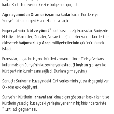
kadar Kürt, Türkiye’den Cezire bölgesine göç etti.
Ağrı isyanından
Oramar isyanına kadar
kaçan Kürtlere yine
Suriye’deki sömürgeci Fransızlar kucak açtı.
Emperyalizmin “
böl ve yönet
” politikası gereği Fransızlar, Suriye’de
Hristiyan Maruniler, Dürziler, Nusayriler, Çerkezler yanına Kürtleri de
ekleyerek
bağımsızlıkçı Arap milliyetçilerinin
gücünü bölmek
istedi.
Fransızlar, kaçak bu isyancı Kürtleri zamanı gelince Türkiye’ye karşı
kullanmak için Suriye’nin kuzeyine yerleştirdi. (
Hoybun
gibi ayrılıkçı
Kürt partinin kurulmasını sağladı. Bunlara girmeyeyim.)
Sonuçta Suriye’nin kuzeyindeki Kürt yerleşiminin yüzyıllık geçmişi var.
O kadar eski değil yani…
Suriye’nin Kürtlerin “
anavatanı
” olmadığını gösteren başka kanıt ise
Kürtlerin yaşadığı kuzeydeki yerleşim yerlerinin hiç birisinde tarihte
“Kürt” adı geçmemesi.