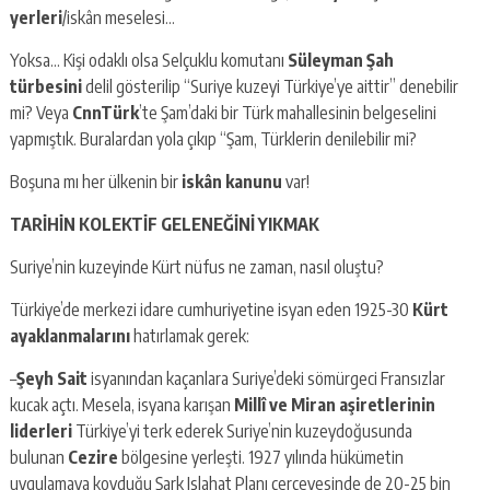
yerleri
/iskân meselesi…
Yoksa… Kişi odaklı olsa Selçuklu komutanı
Süleyman Şah
türbesini
delil gösterilip “Suriye kuzeyi Türkiye’ye aittir” denebilir
mi? Veya
CnnTürk
’te Şam’daki bir Türk mahallesinin belgeselini
yapmıştık. Buralardan yola çıkıp “Şam, Türklerin denilebilir mi?
Boşuna mı her ülkenin bir
iskân kanunu
var!
TARİHİN KOLEKTİF GELENEĞİNİ YIKMAK
Suriye’nin kuzeyinde Kürt nüfus ne zaman, nasıl oluştu?
Türkiye’de merkezi idare cumhuriyetine isyan eden 1925-30
Kürt
ayaklanmalarını
hatırlamak gerek:
–
Şeyh Sait
isyanından kaçanlara Suriye’deki sömürgeci Fransızlar
kucak açtı. Mesela, isyana karışan
Millî ve Miran aşiretlerinin
liderleri
Türkiye’yi terk ederek Suriye’nin kuzeydoğusunda
bulunan
Cezire
bölgesine yerleşti. 1927 yılında hükümetin
uygulamaya koyduğu Şark Islahat Planı çerçevesinde de 20-25 bin