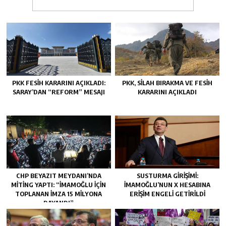
PKK FESIH KARARINI AÇIKLADI:
PKK, SILAH BIRAKMA VE FESIH
SARAY’DAN “REFORM” MESAJI
KARARINI AÇIKLADI
CHP BEYAZIT MEYDANI’NDA
SUSTURMA GIRIŞIMI:
MITING YAPTI: “İMAMOĞLU IÇIN
İMAMOĞLU’NUN X HESABINA
TOPLANAN IMZA 15 MILYONA
ERIŞIM ENGELI GETIRILDI
DAYANDI”