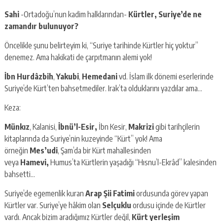
Sahi
-Ortadoğu’nun kadim halklarından-
Kürtler, Suriye’de ne
zamandır bulunuyor?
Öncelikle şunu belirteyim ki, “Suriye tarihinde Kürtler hiç yoktur”
denemez. Ama hakikati de çarpıtmanın alemi yok!
İbn Hurdâzbih
,
Yakubi
,
Hemedani
vd. İslam ilk dönemi eserlerinde
Suriye’de Kürt’ten bahsetmediler. Irak’ta olduklarını yazdılar ama…
Keza:
Münkız
, Kalanisi,
İbnü’l-Esir,
İbn Kesir,
Makrizi
gibi tarihçilerin
kitaplarında da Suriye’nin kuzeyinde “Kürt” yok! Ama
örneğin
Mes’udi
, Şam’da bir Kürt mahallesinden
veya
Hamevi,
Humus’ta Kürtlerin yaşadığı “Hısnu’l-Ekrâd” kalesinden
bahsetti…
Suriye’de egemenlik kuran
Arap
Şii Fatimi
ordusunda görev yapan
Kürtler var. Suriye’ye hâkim olan
Selçuklu
ordusu içinde de Kürtler
vardı. Ancak bizim aradığımız Kürtler değil,
Kürt yerleşim