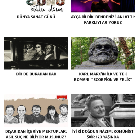
DÜNYA SANAT GÜNÜ
AYÇA BILDIK ‘BENDENIZ’I ANLATTI:
FARKLIYI ARIYORUZ
BIR DE BURADAN BAK
KARL MARX’IN ILK VE TEK
ROMANI: “SCORPION VE FELIX”
DIŞARIDAN IÇERIYE MEKTUPLAR:
İYI KI DOĞDUN NÂZIM: KOMÜNIST
ASIL SUÇ NE BILIYOR MUSUNUZ?
ŞAIR 123 YAŞINDA