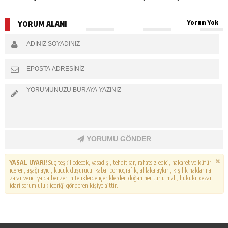
Yorum Yok
YORUM ALANI
YORUMU GÖNDER
YASAL UYARI!
Suç teşkil edecek, yasadışı, tehditkar, rahatsız edici, hakaret ve küfür
içeren, aşağılayıcı, küçük düşürücü, kaba, pornografik, ahlaka aykırı, kişilik haklarına
zarar verici ya da benzeri niteliklerde içeriklerden doğan her türlü mali, hukuki, cezai,
idari sorumluluk içeriği gönderen kişiye aittir.