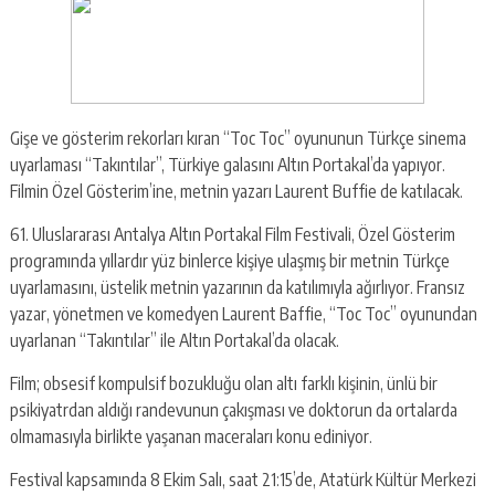
Gişe ve gösterim rekorları kıran “Toc Toc” oyununun Türkçe sinema
uyarlaması “Takıntılar”, Türkiye galasını Altın Portakal’da yapıyor.
Filmin Özel Gösterim’ine, metnin yazarı Laurent Buffie de katılacak.
61. Uluslararası Antalya Altın Portakal Film Festivali, Özel Gösterim
programında yıllardır yüz binlerce kişiye ulaşmış bir metnin Türkçe
uyarlamasını, üstelik metnin yazarının da katılımıyla ağırlıyor. Fransız
yazar, yönetmen ve komedyen Laurent Baffie, “Toc Toc” oyunundan
uyarlanan “Takıntılar” ile Altın Portakal’da olacak.
Film; obsesif kompulsif bozukluğu olan altı farklı kişinin, ünlü bir
psikiyatrdan aldığı randevunun çakışması ve doktorun da ortalarda
olmamasıyla birlikte yaşanan maceraları konu ediniyor.
Festival kapsamında 8 Ekim Salı, saat 21:15’de, Atatürk Kültür Merkezi