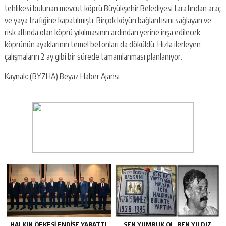
tehlikesi bulunan mevcut köprü Büyükşehir Belediyesi tarafından araç
ve yaya trafiğine kapatılmıştı. Birçok köyün bağlantısını sağlayan ve
risk altında olan köprü yıkılmasının ardından yerine inşa edilecek
köprünün ayaklarının temel betonları da döküldü. Hızla ilerleyen
çalışmaların 2 ay gibi bir sürede tamamlanması planlanıyor.
Kaynak: (BYZHA) Beyaz Haber Ajansı
HALKIN ÖFKESI ENDIŞE YARATTI
SEN YUMRUK OL, BEN YILDIZ