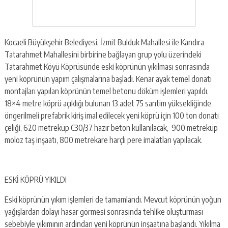
Kocaeli Büyükşehir Belediyesi, İzmit Bulduk Mahallesi ile Kandıra
Tatarahmet Mahallesini birbirine bağlayan grup yolu üzerindeki
Tatarahmet Köyü Köprüsünde eski köprünün yıkılması sonrasında
yeni köprünün yapım çalışmalarına başladı. Kenar ayak temel donatı
montajları yapılan köprünün temel betonu döküm işlemleri yapıldı.
18×4 metre köprü açıklığı bulunan 13 adet 75 santim yüksekliğinde
öngerilmeli prefabrik kiriş imal edilecek yeni köprü için 100 ton donatı
çeliği, 620 metreküp C30/37 hazır beton kullanılacak, 900 metreküp
moloz taş inşaatı, 800 metrekare harçlı pere imalatları yapılacak.
ESKİ KÖPRÜ YIKILDI
Eski köprünün yıkım işlemleri de tamamlandı. Mevcut köprünün yoğun
yağışlardan dolayı hasar görmesi sonrasında tehlike oluşturması
sebebiyle yıkımının ardından yeni köprünün inşaatına başlandı. Yıkılma