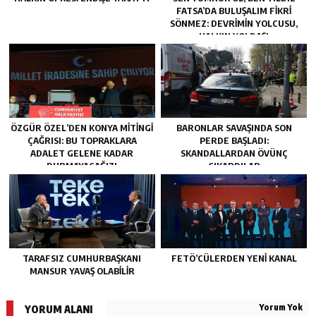
FATSA’DA BULUŞALIM FIKRI
SÖNMEZ: DEVRIMIN YOLCUSU,
HALKIN YOLDAŞI
ÖZGÜR ÖZEL’DEN KONYA MITINGI
BARONLAR SAVAŞINDA SON
ÇAĞRISI: BU TOPRAKLARA
PERDE BAŞLADI:
ADALET GELENE KADAR
SKANDALLARDAN ÖVÜNÇ
DURMAYACAĞIZ!
ÇIKARDILAR
TARAFSIZ CUMHURBAŞKANI
FETÖ’CÜLERDEN YENI KANAL
MANSUR YAVAŞ OLABİLİR
Yorum Yok
YORUM ALANI