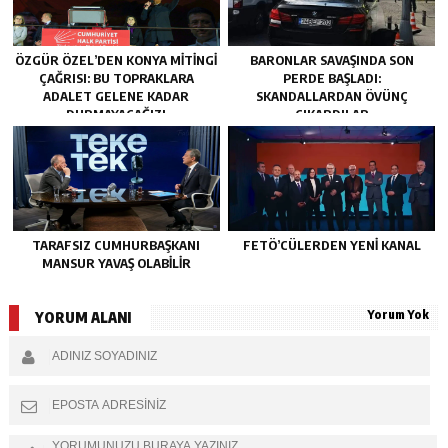
ÖZGÜR ÖZEL’DEN KONYA MITINGI
BARONLAR SAVAŞINDA SON
ÇAĞRISI: BU TOPRAKLARA
PERDE BAŞLADI:
ADALET GELENE KADAR
SKANDALLARDAN ÖVÜNÇ
DURMAYACAĞIZ!
ÇIKARDILAR
TARAFSIZ CUMHURBAŞKANI
FETÖ’CÜLERDEN YENI KANAL
MANSUR YAVAŞ OLABİLİR
Yorum Yok
YORUM ALANI