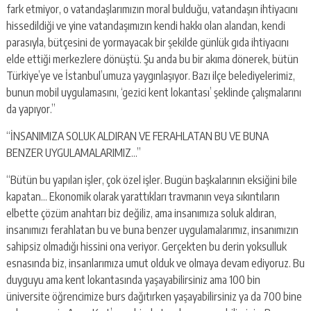
fark etmiyor, o vatandaşlarımızın moral bulduğu, vatandaşın ihtiyacını
hissedildiği ve yine vatandaşımızın kendi hakkı olan alandan, kendi
parasıyla, bütçesini de yormayacak bir şekilde günlük gıda ihtiyacını
elde ettiği merkezlere dönüştü. Şu anda bu bir akıma dönerek, bütün
Türkiye’ye ve İstanbul’umuza yaygınlaşıyor. Bazı ilçe belediyelerimiz,
bunun mobil uygulamasını, ‘gezici kent lokantası’ şeklinde çalışmalarını
da yapıyor.”
“İNSANIMIZA SOLUK ALDIRAN VE FERAHLATAN BU VE BUNA
BENZER UYGULAMALARIMIZ…”
“Bütün bu yapılan işler, çok özel işler. Bugün başkalarının eksiğini bile
kapatan… Ekonomik olarak yarattıkları travmanın veya sıkıntıların
elbette çözüm anahtarı biz değiliz, ama insanımıza soluk aldıran,
insanımızı ferahlatan bu ve buna benzer uygulamalarımız, insanımızın
sahipsiz olmadığı hissini ona veriyor. Gerçekten bu derin yoksulluk
esnasında biz, insanlarımıza umut olduk ve olmaya devam ediyoruz. Bu
duyguyu ama kent lokantasında yaşayabilirsiniz ama 100 bin
üniversite öğrencimize burs dağıtırken yaşayabilirsiniz ya da 700 bine