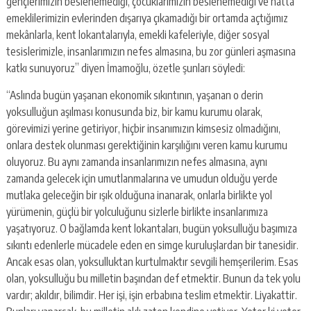
gençlerimizin beslenemediği, çocuklarımızın beslenemediği ve hatta
emeklilerimizin evlerinden dışarıya çıkamadığı bir ortamda açtığımız
mekânlarla, kent lokantalarıyla, emekli kafeleriyle, diğer sosyal
tesislerimizle, insanlarımızın nefes almasına, bu zor günleri aşmasına
katkı sunuyoruz” diyen İmamoğlu, özetle şunları söyledi:
“Aslında bugün yaşanan ekonomik sıkıntının, yaşanan o derin
yoksulluğun aşılması konusunda biz, bir kamu kurumu olarak,
görevimizi yerine getiriyor, hiçbir insanımızın kimsesiz olmadığını,
onlara destek olunması gerektiğinin karşılığını veren kamu kurumu
oluyoruz. Bu aynı zamanda insanlarımızın nefes almasına, aynı
zamanda gelecek için umutlanmalarına ve umudun olduğu yerde
mutlaka geleceğin bir ışık olduğuna inanarak, onlarla birlikte yol
yürümenin, güçlü bir yolculuğunu sizlerle birlikte insanlarımıza
yaşatıyoruz. O bağlamda kent lokantaları, bugün yoksulluğu başımıza
sıkıntı edenlerle mücadele eden en simge kuruluşlardan bir tanesidir.
Ancak esas olan, yoksulluktan kurtulmaktır sevgili hemşerilerim. Esas
olan, yoksulluğu bu milletin başından def etmektir. Bunun da tek yolu
vardır; akıldır, bilimdir. Her işi, işin erbabına teslim etmektir. Liyakattir.