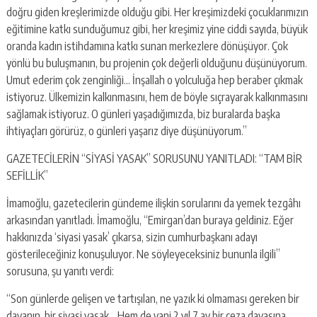
doğru giden kreşlerimizde olduğu gibi. Her kreşimizdeki çocuklarımızın
eğitimine katkı sunduğumuz gibi, her kreşimiz yine ciddi sayıda, büyük
oranda kadın istihdamına katkı sunan merkezlere dönüşüyor. Çok
yönlü bu buluşmanın, bu projenin çok değerli olduğunu düşünüyorum.
Umut ederim çok zenginliği… İnşallah o yolculuğa hep beraber çıkmak
istiyoruz. Ülkemizin kalkınmasını, hem de böyle sıçrayarak kalkınmasını
sağlamak istiyoruz. O günleri yaşadığımızda, biz buralarda başka
ihtiyaçları görürüz, o günleri yaşarız diye düşünüyorum.”
GAZETECİLERİN “SİYASİ YASAK” SORUSUNU YANITLADI: “TAM BİR
SEFİLLİK”
İmamoğlu, gazetecilerin gündeme ilişkin sorularını da yemek tezgâhı
arkasından yanıtladı. İmamoğlu, “Emirgan’dan buraya geldiniz. Eğer
hakkınızda ‘siyasi yasak’ çıkarsa, sizin cumhurbaşkanı adayı
gösterileceğiniz konuşuluyor. Ne söyleyeceksiniz bununla ilgili”
sorusuna, şu yanıtı verdi:
“Son günlerde gelişen ve tartışılan, ne yazık ki olmaması gereken bir
davanın, bir siyasi yasak… Hem de yani 2 yıl 7 ay bir ceza davasına