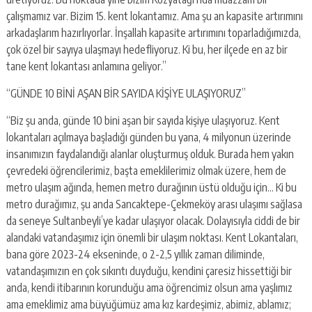
çalışmamız var. Bizim 15. kent lokantamız. Ama şu an kapasite artırımını
arkadaşlarım hazırlıyorlar. İnşallah kapasite artırımını toparladığımızda,
çok özel bir sayıya ulaşmayı hedefliyoruz. Ki bu, her ilçede en az bir
tane kent lokantası anlamına geliyor.”
“GÜNDE 10 BİNİ AŞAN BİR SAYIDA KİŞİYE ULAŞIYORUZ”
“Biz şu anda, günde 10 bini aşan bir sayıda kişiye ulaşıyoruz. Kent
lokantaları açılmaya başladığı günden bu yana, 4 milyonun üzerinde
insanımızın faydalandığı alanlar oluşturmuş olduk. Burada hem yakın
çevredeki öğrencilerimiz, başta emeklilerimiz olmak üzere, hem de
metro ulaşım ağında, hemen metro durağının üstü olduğu için… Ki bu
metro durağımız, şu anda Sancaktepe-Çekmeköy arası ulaşımı sağlasa
da seneye Sultanbeyli’ye kadar ulaşıyor olacak. Dolayısıyla ciddi de bir
alandaki vatandaşımız için önemli bir ulaşım noktası. Kent Lokantaları,
bana göre 2023-24 ekseninde, o 2-2,5 yıllık zaman diliminde,
vatandaşımızın en çok sıkıntı duyduğu, kendini çaresiz hissettiği bir
anda, kendi itibarının korunduğu ama öğrencimiz olsun ama yaşlımız
ama emeklimiz ama büyüğümüz ama kız kardeşimiz, abimiz, ablamız;