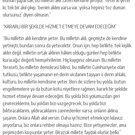
Bunları yaparsak, bu milletin aklı zaten kendine yetiyor. Yeter ki yeter
ki, tek bir akıl çıkıp, ‘benim aklım varsa var, yoksa hepiniz toz duman
olursunuz’ diyen olmasın.”
“KARARLI BİR ŞEKİLDE HİZMET ETMEYE DEVAM EDECEĞİM”
“Bu milletin aklı kendine yeter. Bu milletin aklı, geçmişte de kendine
yetmişti, bundan sonra da yetecektir. Onun için, hep birlikte, tek kişilik
aklın değil, milletin ortak aklının hâkim olduğu günleri hep birlikte
kuracağız değerli hemşehrilerim. Hiç kaygınız olmasın. Bu milletin
feraseti, bu milletin demokrasi bilinci, bu milletin Cumhuriyete olan
tutkusu, birlikte yaşamanın en derin vicdanını taşıyan o derin ahlakı,
kültürü, bu milletin kendisine yeter. Ben de sizlere bu yolda, bütün
engellemelere ya da bütün kötü niyetlere rağmen, kararlı bir şekilde
hizmet etmeye devam edeceğim. Bu yolda bizi yolumuzdan geri
çevireceklerini, bu yoldan bizi vazgeçirecek, bu yolda bizi
bıktıracaklarını, yıldıracaklarını zannedenler varsa, onların aklına
şaşarım. Onlara Allah akıl versin. Daha iyi hizmet etmek için kılavuz
arıyorlarsa, biz onlara rehber olmaya hazırız. Bize yetişemezler, ama
peşimizden koşsunlar yeter. Birazcık millete faydalı olurlar belki.”