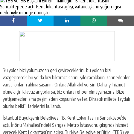
Bu yolda bizi yolumuzdan geri çevireceklerini, bu yoldan bizi
vazgeçirecek, bu yolda bizi bıktıracaklarını, yıldıracaklarını zannedenler
varsa, onların aklına şaşarım. Onlara Allah akıl versin. Daha iyi hizmet
etmek için kılavuz arıyorlarsa, biz onlara rehber olmaya hazırız. Bize
yetişemezler, ama peşimizden koşsunlar yeter. Birazcık millete faydalı
olurlar belki” ifadelerini kullandı.
İstanbul Büyükşehir Belediyesi, 15. Kent Lokantası’nı Sancaktepe’de
açtı. İnönü Mahallesi’ndeki Sarıgazi Metro İstasyonu çıkışında hizmet
verecek Kent Lokantası’nın açılışı, Türkiye Belediyeler Birliği (TBB) ve