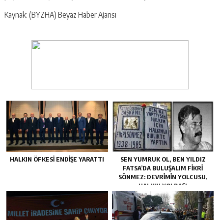
Kaynak: (BYZHA) Beyaz Haber Ajansı
HALKIN ÖFKESI ENDIŞE YARATTI
SEN YUMRUK OL, BEN YILDIZ
FATSA’DA BULUŞALIM FIKRI
SÖNMEZ: DEVRIMIN YOLCUSU,
HALKIN YOLDAŞI