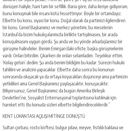
dönüşen haliyle, hani tam bir sefillik. Bana göre, daha ileriye gidiyorum,
bunu konuşmak bile insanı kötü hissettiriyor. Böyle bir ortamdayız.
Elbette bu konu, siyasi bir konu. Doğal olarak da partimizi ilgilendiren
bir konu. Genel Başkanımız ve merkez yönetimi, bu meselenin
İstanbul’da bizim hukukçularımızla birlikte tartışılmasını, bir arada
konuşulmasını uygun gördü. Şu anda ve bu yönde arkadaşlarımız bir
görüşme halindeler. Benim Emirgan’daki ofiste, başka görüşmelerim
vardı. Onları bitirdim. Çıkarken de onları selamladım. Teşekkür ettim.
‘Kolay gelsin’ dedim. Şu anda benim bildiğim bu kadar. Sürecin hukuki
tahlilini ve analizini yapacaklar. Elbette daha sonra bu konunun
sonrasında oluşacak ya da ortaya koyacakları düşünceyi ama partimizin
yetkilileri ama Genel Başkanımız paylaşacaktır, konuşacaktır.
Biliyorsunuz; Genel Başkanımız da bugün Amerika Birleşik
Devletleri’ne, Sosyalist Enternasyonal toplantısına katılmak için
hareket etti. Bu konuda sizleri elbette bilgilendireceklerdir.”
KENT LOKANTASI AÇILIŞI MİTİNGE DÖNÜŞTÜ
Sultan çorbası, rosto köftesi, bulgur pilavı, meyve, fıstıklı baklava ve