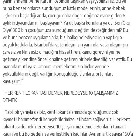
yakın annenin Anne Kart’ını cebinde taşırken yaşayabilirsiniz. Bu ve
buna benzer onlarca sunduğumuz katkı modellerinin, anne-bebek
ilişkisinin başladığı anda, çocuğu daha doğar doğmaz evine giden 6
aylık ihtiyacından mı başlayayım? Ya da başka konulara ya da ‘Sen Oku
Diye’ 300 bin çocuğumuza sunduğumuz eğitim desteğinden mi? Bu
ve buna benzer uygulamalarla, biz, halkçı belediyeciliğin yaptığı o
büyük katkılarla, İstanbul’da vatandaşımızın yanında, vatandaşımızın
çaresiz ve kimsesiz olmadığını hissettiren, kamu görevini yerine
getirmeyi kendine öncelik haline getiren bir belediyeciliği var ettik. Bu
manada mutluyuz. Umarım, memleketimizin hiçbir yerinde
yoksullukların değil, varlığın konuşulduğu alanlara, ortamlara
kavuşalım.”
“HER KENT LOKANTASI DEMEK, NEREDEYSE 10 ÇALIŞANIMIZ
DEMEK”
“Tabii bir yanıyla da biz, kent lokantalarımızda gördüğünüz çok
kıymetli hanımefendi hemşehrilerimize istihdam sağlıyoruz. Her kent
lokantası demek, neredeyse 10 çalışanımız demek. Bunların tamamı
kadın ve bu bölgeden işe yerleştirilen kadınlar. Aynen artık sayısı 160’a