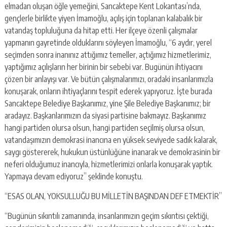
elmadan oluşan öğle yemeğini, Sancaktepe Kent Lokantası’nda,
gençlerle birlikte yiyen İmamoğlu, açılış için toplanan kalabalık bir
vatandaş topluluğuna da hitap etti. Her ilçeye özenli çalışmalar
yapmanın gayretinde olduklarını söyleyen İmamoğlu, “6 aydır, yerel
seçimden sonra inanınız attığımız temeller, açtığımız hizmetlerimiz,
yaptığımız açılışların her birinin bir sebebi var. Bugünün ihtiyacını
çözen bir anlayışı var. Ve bütün çalışmalarımızı, oradaki insanlarımızla
konuşarak, onların ihtiyaçlarını tespit ederek yapıyoruz. İşte burada
Sancaktepe Belediye Başkanımız, yine Şile Belediye Başkanımız; bir
aradayız. Başkanlarımızın da siyasi partisine bakmayız. Başkanımız
hangi partiden olursa olsun, hangi partiden seçilmiş olursa olsun,
vatandaşımızın demokrasi inancına en yüksek seviyede sadık kalarak,
saygı göstererek, hukukun üstünlüğüne inanarak ve demokrasinin bir
neferi olduğumuz inancıyla, hizmetlerimizi onlarla konuşarak yaptık.
Yapmaya devam ediyoruz” şeklinde konuştu.
“ESAS OLAN, YOKSULLUĞU BU MİLLETİN BAŞINDAN DEF ETMEKTİR”
“Bugünün sıkıntılı zamanında, insanlarımızın geçim sıkıntısı çektiği,