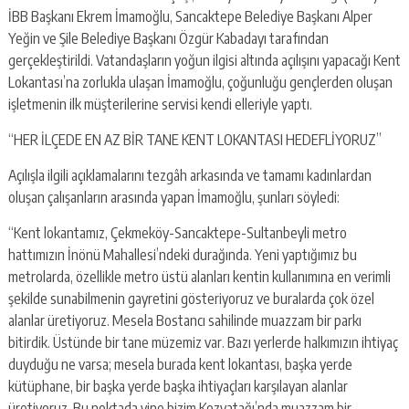
İBB Başkanı Ekrem İmamoğlu, Sancaktepe Belediye Başkanı Alper
Yeğin ve Şile Belediye Başkanı Özgür Kabadayı tarafından
gerçekleştirildi. Vatandaşların yoğun ilgisi altında açılışını yapacağı Kent
Lokantası’na zorlukla ulaşan İmamoğlu, çoğunluğu gençlerden oluşan
işletmenin ilk müşterilerine servisi kendi elleriyle yaptı.
“HER İLÇEDE EN AZ BİR TANE KENT LOKANTASI HEDEFLİYORUZ”
Açılışla ilgili açıklamalarını tezgâh arkasında ve tamamı kadınlardan
oluşan çalışanların arasında yapan İmamoğlu, şunları söyledi:
“Kent lokantamız, Çekmeköy-Sancaktepe-Sultanbeyli metro
hattımızın İnönü Mahallesi’ndeki durağında. Yeni yaptığımız bu
metrolarda, özellikle metro üstü alanları kentin kullanımına en verimli
şekilde sunabilmenin gayretini gösteriyoruz ve buralarda çok özel
alanlar üretiyoruz. Mesela Bostancı sahilinde muazzam bir parkı
bitirdik. Üstünde bir tane müzemiz var. Bazı yerlerde halkımızın ihtiyaç
duyduğu ne varsa; mesela burada kent lokantası, başka yerde
kütüphane, bir başka yerde başka ihtiyaçları karşılayan alanlar
üretiyoruz. Bu noktada yine bizim Kozyatağı’nda muazzam bir