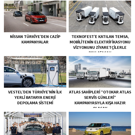
NISSAN TÜRKIYE’DEN CAZIP
TEKNOFEST’E KATILAN TEMSA,
KAMPANYALAR
MOBILITENIN ELEKTRIFIKASYONU
VIZYONUNU ZIYARETÇILERLE
PAYLAŞACAK
VESTEL’DEN TÜRKIYE’NIN ILK
ATLAS SAHIPLERI “OTOKAR ATLAS
YERLI BATARYA ENERJI
SERVIS GÜNLERI”
DEPOLAMA SISTEMI
KAMPANYASIYLA KIŞA HAZIR
OLACAK