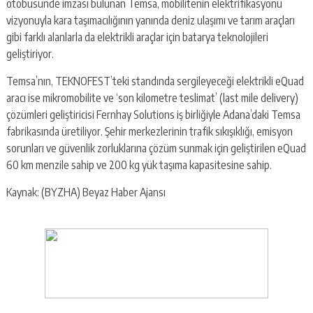
otobüsünde imzası bulunan Temsa, mobilitenin elektrifikasyonu
vizyonuyla kara taşımacılığının yanında deniz ulaşımı ve tarım araçları
gibi farklı alanlarla da elektrikli araçlar için batarya teknolojileri
geliştiriyor.
Temsa’nın, TEKNOFEST’teki standında sergileyeceği elektrikli eQuad
aracı ise mikromobilite ve ‘son kilometre teslimat’ (last mile delivery)
çözümleri geliştiricisi Fernhay Solutions iş birliğiyle Adana’daki Temsa
fabrikasında üretiliyor. Şehir merkezlerinin trafik sıkışıklığı, emisyon
sorunları ve güvenlik zorluklarına çözüm sunmak için geliştirilen eQuad
60 km menzile sahip ve 200 kg yük taşıma kapasitesine sahip.
Kaynak: (BYZHA) Beyaz Haber Ajansı