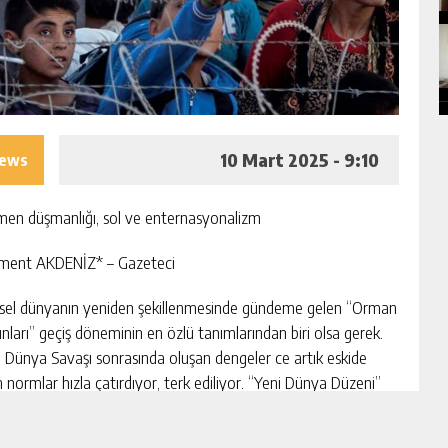
10 Mart 2025 - 9:10
iews
en düşmanlığı, sol ve enternasyonalizm
ment AKDENİZ* – Gazeteci
sel dünyanın yeniden şekillenmesinde gündeme gelen “Orman
nları” geçiş döneminin en özlü tanımlarından biri olsa gerek.
ci Dünya Savaşı sonrasında oluşan dengeler ce artık eskide
n normlar hızla çatırdıyor, terk ediliyor. “Yeni Dünya Düzeni”
 hegemonik güç paylaşımı ekseninde aslında “Yeni Savaş
ni”ne geçilerek belirleniyor.