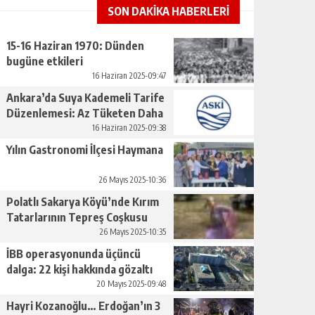
SON DAKİKA HABERLERİ
15-16 Haziran 1970: Dünden
bugüne etkileri
16 Haziran 2025-09:47
Ankara’da Suya Kademeli Tarife
Düzenlemesi: Az Tüketen Daha
Az Ödeyecek
16 Haziran 2025-09:38
Yılın Gastronomi İlçesi Haymana
26 Mayıs 2025-10:36
Polatlı Sakarya Köyü’nde Kırım
Tatarlarının Tepreş Coşkusu
26 Mayıs 2025-10:35
İBB operasyonunda üçüncü
dalga: 22 kişi hakkında gözaltı
kararı
20 Mayıs 2025-09:48
Hayri Kozanoğlu… Erdoğan’ın 3