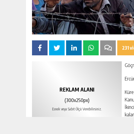
231 v
Göçm
Ercü
REKLAM ALANI
Küre
Kanu
(300x250px)
İkin
Esnek veya Sabit Ölçü Verebilirsiniz.
kala
yani
Düze