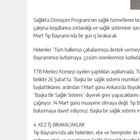
Sağlıkta Dönüşüm Programı’nın sağlık hizmetlerini ticar
çalışma koşullarına zorlandığı ve sağlık sisteminin sür
Mart Tıp Bayramı’nda bir gün iş bırakacak.
Hekimler “Tüm halkımızı çabalarımıza destek vermey
Bayramımızı kutlamaya, çözüm önerilerimize katkıd
TTB Merkez Konseyi üyeleri yaptıkları açıklamada, Tür
birlikte 26 Şubat’ta “Başka bir sağlık sistemi mümkü
başlattıklarını, ardından 1 Mart günü Ankara’da Büyük
“Başka Bir Sağlık Sistemi” diyerek grev yapacakların
çağırıyor; 14 Mart günü muayene olmaya değil, Tıp 
bulunmaya davet ediyoruz. Başka bir sağlık sistemi m
4. KEZ İŞ BIRAKACAKLAR
Tıp Bayramı’nda aile hekimleri, ebe ve hemşireler d
rağmen istek ve sorunlarının Sağlık Bakanlığı tarafı