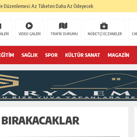
fe Düzenlemesi: Az Tüketen Daha Az Ödeyecek
na
 Tatarlarının Tepreş Coşkusu
ALERİ
VIDEO GALERİ
TRAFİK DURUMU
NÖBETÇİ ECZANELER
CA
: 22 kişi hakkında gözaltı kararı
 devri
EĞİTİM
SAĞLIK
SPOR
KÜLTÜR SANAT
MAGAZİN
r, kimine zehir
olmak? (I)
Ş BIRAKACAKLAR