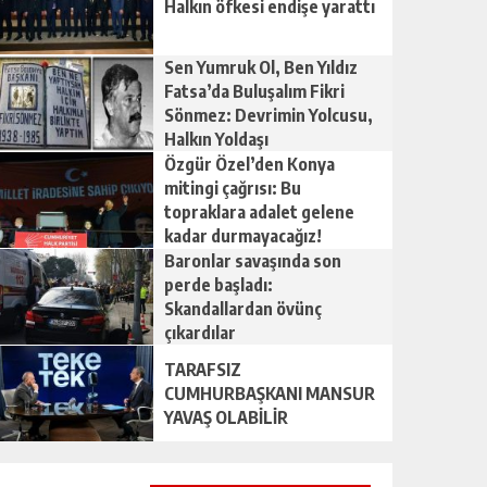
Halkın öfkesi endişe yarattı
Sen Yumruk Ol, Ben Yıldız
Fatsa’da Buluşalım Fikri
Sönmez: Devrimin Yolcusu,
Halkın Yoldaşı
Özgür Özel’den Konya
mitingi çağrısı: Bu
topraklara adalet gelene
kadar durmayacağız!
Baronlar savaşında son
perde başladı:
Skandallardan övünç
çıkardılar
TARAFSIZ
CUMHURBAŞKANI MANSUR
YAVAŞ OLABİLİR