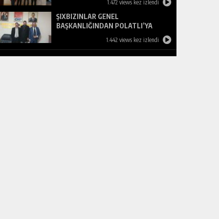
1.472 views kez izlendi
ŞIXBIZINLAR GENEL
BAŞKANLIĞINDAN POLATLI’YA
ZİYARET
1.442 views kez izlendi