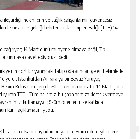
ileştirdiği, hekimlerin ve sağlık çalışanlarının güvencesiz
dürülemez hale geldiği belirten Türk Tabipleri Birliği (TTB) 14
e çağırıyor; 14 Mart günü muayene olmaya değil, Tıp
a bulunmaya davet ediyoruz” dedi.
kiye’nin dört bir yanındaki tabip odalarından gelen hekimlerle
n” diyerek İstanbul’dan Ankara’ya bir Beyaz Yürüyüş
 Hekim Buluşması gerçekleştirdiklerini anımsattı. 14 Mart günü
ı duyuran TTB, ‘‘Tüm halkımızı bu çabalarımıza destek vermeye
Bayramımızı kutlamaya, çözüm önerilerimize katkıda
ümkün’’ açıklamasını yaptı.
e iş bırakacak. Kasım ayından bu yana devam eden eylemlere
ndan görmezden gelinmesi üzerine bir kez daha eyleme