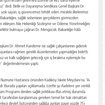
uz” dedi. Birlik ve Dayanışma Sendikası Genel Başkanı Dr.
ok sayan, iş güvencemizi tehdit eden, mesleki ilkelerimizi
akanlığını, sağlık sisteminin gerçeklerini görmezden
un ekleyen Aile Hekimliği Sözleşme ve Ödeme Yönetmeliğini
irlikte bulmaya çağıran Dr. Mengücük, Bakanlığın hâlâ
aşkanı Dr. Ahmet Kandemir ise sağlık çalışanlarının giderek
 uyarılara rağmen gerekli düzenlemeleri yapmadığını belirtti.
 ve halk sağlığının geleceği için iş bırakma eylemiyle bu
z” değerlendirmesini yaptı.
şa Numune Hastanesi önünden Kadıköy İskele Meydanı’na ‘14
. Burada yapılan açıklamada, özetle şu ifadelere yer verildi:
üm Programı denilen sağlık politikası iflas etmiş durumda.
et tarafından karşılanması gereken temel bir hak olmaktan
merkezi devlet bütçesinden sağlığa ayrılan payın yüzde 75’i