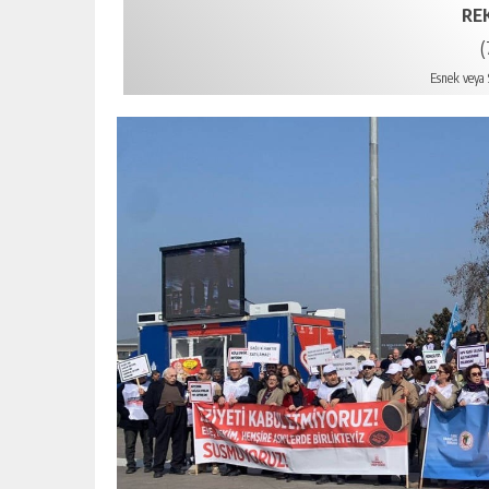
RE
(
Esnek veya S