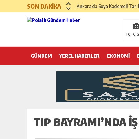
SON DAKİKA
Ankara’da Suya Kademeli Tari
Yılın Gastronomi İlçesi Hayma
Polatlı Sakarya Köyü’nde Kırım
FOTO G
İBB operasyonunda üçüncü dalga
GÜNDEM
YEREL HABERLER
Hayri Kozanoğlu… Erdoğan’ın 3
EKONOMİ
Saray makyaj tutmaz
Seçmeli demokrasi: Kimine şeke
Pepe’yi sevmek kolay, ya Pepe 
TIP BAYRAMI’NDA I