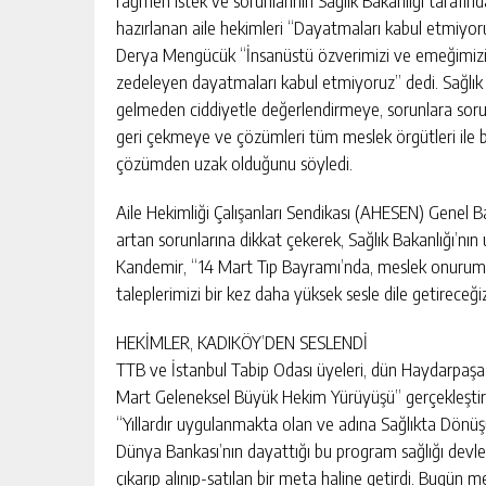
hazırlanan aile hekimleri ‘‘Dayatmaları kabul etmiyor
Derya Mengücük “İnsanüstü özverimizi ve emeğimizi y
zedeleyen dayatmaları kabul etmiyoruz” dedi. Sağlık B
gelmeden ciddiyetle değerlendirmeye, sorunlara sor
geri çekmeye ve çözümleri tüm meslek örgütleri ile b
çözümden uzak olduğunu söyledi.
Aile Hekimliği Çalışanları Sendikası (AHESEN) Genel B
artan sorunlarına dikkat çekerek, Sağlık Bakanlığı’nın
Kandemir, ‘‘14 Mart Tıp Bayramı’nda, meslek onurumuz
taleplerimizi bir kez daha yüksek sesle dile getireceği
HEKİMLER, KADIKÖY’DEN SESLENDİ
TTB ve İstanbul Tabip Odası üyeleri, dün Haydarpa
Mart Geleneksel Büyük Hekim Yürüyüşü” gerçekleştirdi
‘‘Yıllardır uygulanmakta olan ve adına Sağlıkta Dönüş
Dünya Bankası’nın dayattığı bu program sağlığı devl
çıkarıp alınıp-satılan bir meta haline getirdi. Bugün 