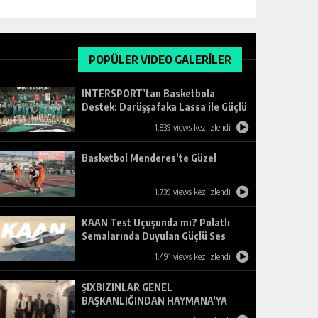
POPÜLER VIDEO GALERİLER
INTERSPORT’tan Basketbola
Destek: Darüşşafaka Lassa ile Güçlü
Ortaklık
1.839 views kez izlendi
Basketbol Menderes’te Güzel
1.739 views kez izlendi
KAAN Test Uçuşunda mı? Polatlı
Semalarında Duyulan Güçlü Ses
Merak Uyandırdı
1.491 views kez izlendi
ŞIXBIZINLAR GENEL
BAŞKANLIĞINDAN HAYMANA’YA
ZİYARET