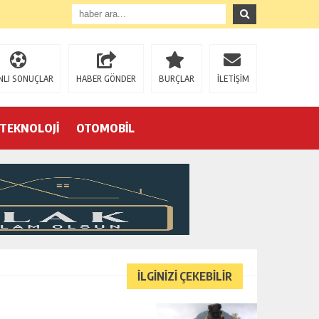
NLI SONUÇLAR
HABER GÖNDER
BURÇLAR
İLETİŞİM
TEKNOLOJİ
OTOMOBİL
Eğrek’in iş arkadaşları Çalık Holding’in önünde: “Hakkımızı istemeye geldik, bizi de mi döverek öldüreceksiniz?”
İLGİNİZİ ÇEKEBİLİR