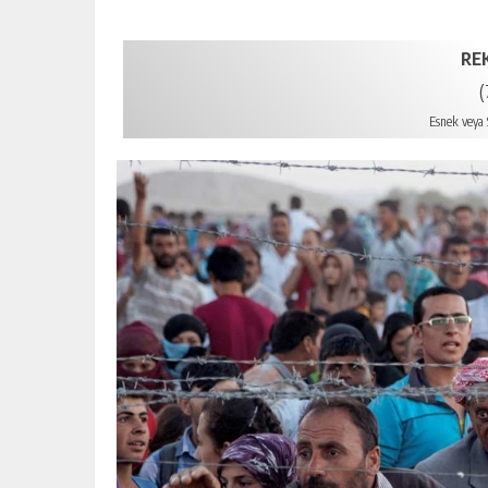
RE
(
Esnek veya S