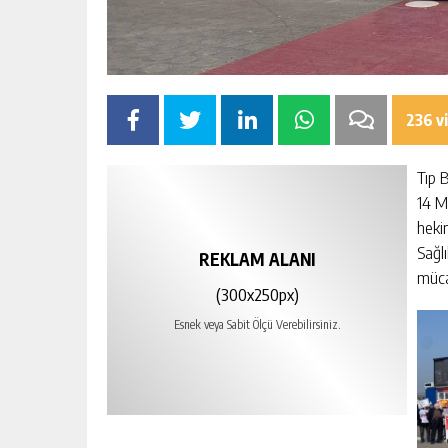
236 v
Tıp 
14 M
hekim
Sağlı
REKLAM ALANI
müca
(300x250px)
Esnek veya Sabit Ölçü Verebilirsiniz.