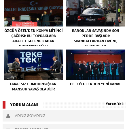
ÖZGÜR ÖZEL’DEN KONYA MITINGI
BARONLAR SAVAŞINDA SON
ÇAĞRISI: BU TOPRAKLARA
PERDE BAŞLADI:
ADALET GELENE KADAR
SKANDALLARDAN ÖVÜNÇ
DURMAYACAĞIZ!
ÇIKARDILAR
TARAFSIZ CUMHURBAŞKANI
FETÖ’CÜLERDEN YENI KANAL
MANSUR YAVAŞ OLABİLİR
Yorum Yok
YORUM ALANI