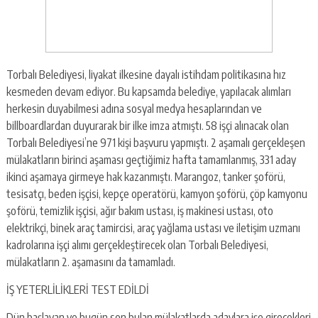
Torbalı Belediyesi, liyakat ilkesine dayalı istihdam politikasına hız
kesmeden devam ediyor. Bu kapsamda belediye, yapılacak alımları
herkesin duyabilmesi adına sosyal medya hesaplarından ve
billboardlardan duyurarak bir ilke imza atmıştı. 58 işçi alınacak olan
Torbalı Belediyesi’ne 971 kişi başvuru yapmıştı. 2 aşamalı gerçekleşen
mülakatların birinci aşaması geçtiğimiz hafta tamamlanmış, 331 aday
ikinci aşamaya girmeye hak kazanmıştı. Marangoz, tanker şoförü,
tesisatçı, beden işçisi, kepçe operatörü, kamyon şoförü, çöp kamyonu
şoförü, temizlik işçisi, ağır bakım ustası, iş makinesi ustası, oto
elektrikçi, binek araç tamircisi, araç yağlama ustası ve iletişim uzmanı
kadrolarına işçi alımı gerçekleştirecek olan Torbalı Belediyesi,
mülakatların 2. aşamasını da tamamladı.
İŞ YETERLİLİKLERİ TEST EDİLDİ
Dün başlayan ve bugün son bulan mülakatlarda adaylara işe girecekleri