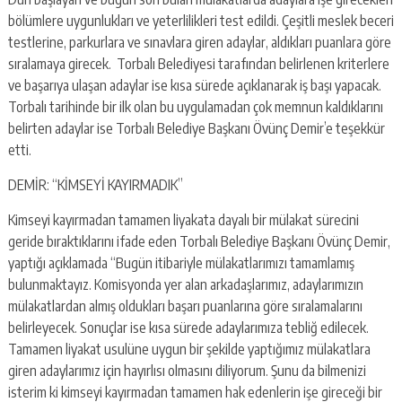
bölümlere uygunlukları ve yeterlilikleri test edildi. Çeşitli meslek beceri
testlerine, parkurlara ve sınavlara giren adaylar, aldıkları puanlara göre
sıralamaya girecek. Torbalı Belediyesi tarafından belirlenen kriterlere
ve başarıya ulaşan adaylar ise kısa sürede açıklanarak iş başı yapacak.
Torbalı tarihinde bir ilk olan bu uygulamadan çok memnun kaldıklarını
belirten adaylar ise Torbalı Belediye Başkanı Övünç Demir’e teşekkür
etti.
DEMİR: “KİMSEYİ KAYIRMADIK”
Kimseyi kayırmadan tamamen liyakata dayalı bir mülakat sürecini
geride bıraktıklarını ifade eden Torbalı Belediye Başkanı Övünç Demir,
yaptığı açıklamada “Bugün itibariyle mülakatlarımızı tamamlamış
bulunmaktayız. Komisyonda yer alan arkadaşlarımız, adaylarımızın
mülakatlardan almış oldukları başarı puanlarına göre sıralamalarını
belirleyecek. Sonuçlar ise kısa sürede adaylarımıza tebliğ edilecek.
Tamamen liyakat usulüne uygun bir şekilde yaptığımız mülakatlara
giren adaylarımız için hayırlısı olmasını diliyorum. Şunu da bilmenizi
isterim ki kimseyi kayırmadan tamamen hak edenlerin işe gireceği bir