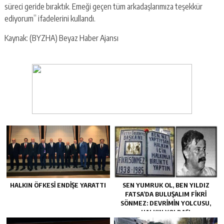
süreci geride bıraktık. Emeği geçen tüm arkadaşlarımıza teşekkür
ediyorum” ifadelerini kullandı.
Kaynak: (BYZHA) Beyaz Haber Ajansı
HALKIN ÖFKESI ENDIŞE YARATTI
SEN YUMRUK OL, BEN YILDIZ
FATSA’DA BULUŞALIM FIKRI
SÖNMEZ: DEVRIMIN YOLCUSU,
HALKIN YOLDAŞI