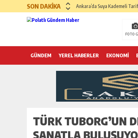
SON DAKİKA
Ankara’da Suya Kademeli Tari
Yılın Gastronomi İlçesi Hayma
Polatlı Sakarya Köyü’nde Kırım
FOTO G
İBB operasyonunda üçüncü dalga
GÜNDEM
YEREL HABERLER
Hayri Kozanoğlu… Erdoğan’ın 3
EKONOMİ
Saray makyaj tutmaz
Seçmeli demokrasi: Kimine şeke
Pepe’yi sevmek kolay, ya Pepe 
TÜRK TUBORG’UN D
SANATLA BULUŞUY