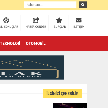
NLI SONUÇLAR
HABER GÖNDER
BURÇLAR
İLETİŞİM
TEKNOLOJİ
OTOMOBİL
Eğrek’in iş arkadaşları Çalık Holding’in önünde: “Hakkımızı istemeye geldik, bizi de mi döverek öldüreceksiniz?”
İLGİNİZİ ÇEKEBİLİR