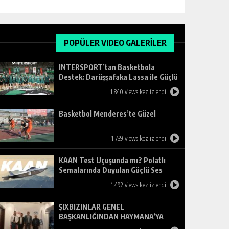
POPÜLER VIDEO GALERİLER
INTERSPORT’tan Basketbola
Destek: Darüşşafaka Lassa ile Güçlü
Ortaklık
1.840 views kez izlendi
Basketbol Menderes’te Güzel
1.739 views kez izlendi
KAAN Test Uçuşunda mı? Polatlı
Semalarında Duyulan Güçlü Ses
Merak Uyandırdı
1.492 views kez izlendi
ŞIXBIZINLAR GENEL
BAŞKANLIĞINDAN HAYMANA’YA
ZİYARET