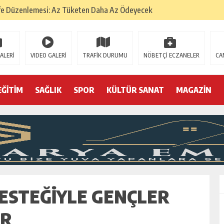
fe Düzenlemesi: Az Tüketen Daha Az Ödeyecek
na
 Tatarlarının Tepreş Coşkusu
ALERİ
VIDEO GALERİ
TRAFİK DURUMU
NÖBETÇİ ECZANELER
CA
: 22 kişi hakkında gözaltı kararı
 devri
EĞİTİM
SAĞLIK
SPOR
KÜLTÜR SANAT
MAGAZİN
r, kimine zehir
olmak? (I)
ESTEĞIYLE GENÇLER
OR