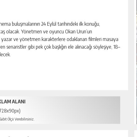
ema buluşmalarının 24 Eylül tarihindeki ilk konuğu,
ntaş olacak. Yönetmen ve oyuncu Okan Urun’un
 yazar ve yönetmen karakterlere odaklanan filmleri masaya
ren senaristler gibi pek çok başlığın ele alınacağı söyleşiye, 18–
ilecek.
KLAM ALANI
728x90px)
abit Ölçü Verebilirsiniz.