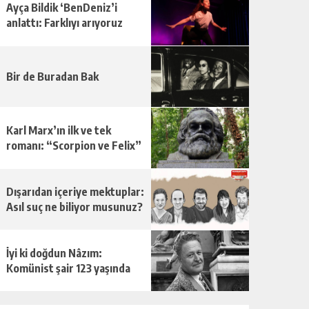
Ayça Bildik ‘BenDeniz’i
anlattı: Farklıyı arıyoruz
Bir de Buradan Bak
Karl Marx’ın ilk ve tek
romanı: “Scorpion ve Felix”
Dışarıdan içeriye mektuplar:
Asıl suç ne biliyor musunuz?
İyi ki doğdun Nâzım:
Komünist şair 123 yaşında