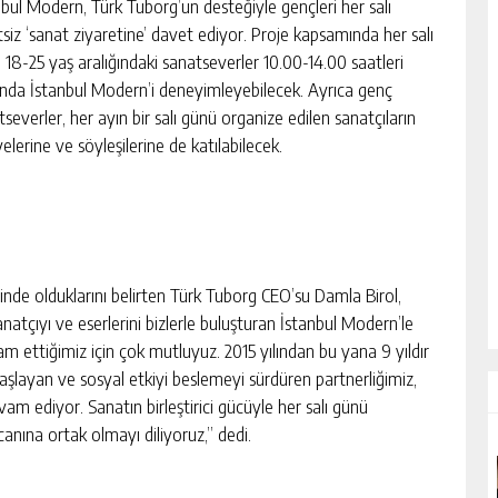
nbul Modern, Türk Tuborg’un desteğiyle gençleri her salı
tsiz ‘sanat ziyaretine’ davet ediyor. Proje kapsamında her salı
 18-25 yaş aralığındaki sanatseverler 10.00-14.00 saatleri
ında İstanbul Modern’i deneyimleyebilecek. Ayrıca genç
severler, her ayın bir salı günü organize edilen sanatçıların
elerine ve söyleşilerine de katılabilecek.
içinde olduklarını belirten Türk Tuborg CEO’su Damla Birol,
çıyı ve eserlerini bizlerle buluşturan İstanbul Modern’le
ettiğimiz için çok mutluyuz. 2015 yılından bu yana 9 yıldır
aşlayan ve sosyal etkiyi beslemeyi sürdüren partnerliğimiz,
m ediyor. Sanatın birleştirici gücüyle her salı günü
anına ortak olmayı diliyoruz,” dedi.