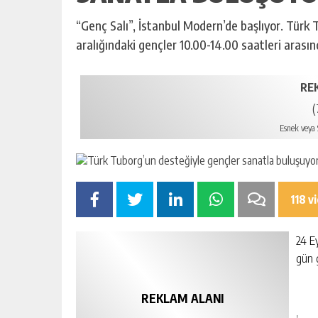
“Genç Salı”, İstanbul Modern’de başlıyor. Türk 
aralığındaki gençler 10.00-14.00 saatleri arası
RE
(
Esnek veya S
118 v
24 E
gün 
REKLAM ALANI