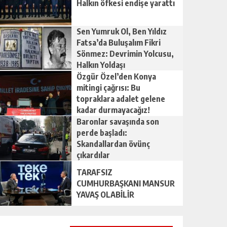
Halkın öfkesi endişe yarattı
Sen Yumruk Ol, Ben Yıldız
Fatsa’da Buluşalım Fikri
Sönmez: Devrimin Yolcusu,
Halkın Yoldaşı
Özgür Özel’den Konya
mitingi çağrısı: Bu
topraklara adalet gelene
kadar durmayacağız!
Baronlar savaşında son
perde başladı:
Skandallardan övünç
çıkardılar
TARAFSIZ
CUMHURBAŞKANI MANSUR
YAVAŞ OLABİLİR