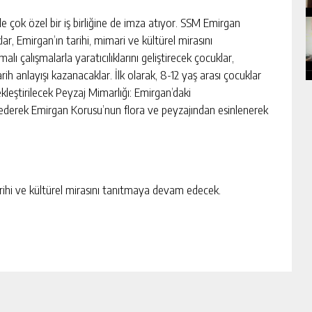
le çok özel bir iş birliğine de imza atıyor. SSM Emirgan
ar, Emirgan’ın tarihi, mimari ve kültürel mirasını
ı çalışmalarla yaratıcılıklarını geliştirecek çocuklar,
ih anlayışı kazanacaklar. İlk olarak, 8-12 yaş arası çocuklar
ekleştirilecek Peyzaj Mimarlığı: Emirgan’daki
federek Emirgan Korusu’nun flora ve peyzajından esinlenerek
arihi ve kültürel mirasını tanıtmaya devam edecek.
KLAM ALANI