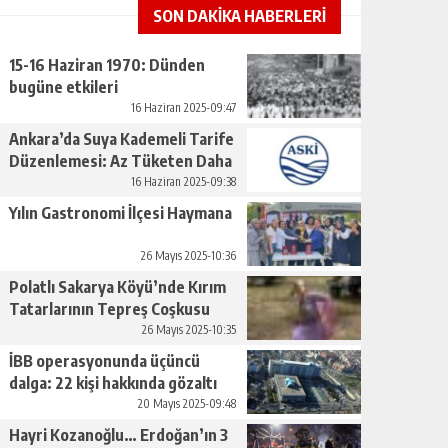
SON DAKİKA HABERLERİ
15-16 Haziran 1970: Dünden
bugüne etkileri
16 Haziran 2025-09:47
Ankara’da Suya Kademeli Tarife
Düzenlemesi: Az Tüketen Daha
Az Ödeyecek
16 Haziran 2025-09:38
Yılın Gastronomi İlçesi Haymana
26 Mayıs 2025-10:36
Polatlı Sakarya Köyü’nde Kırım
Tatarlarının Tepreş Coşkusu
26 Mayıs 2025-10:35
İBB operasyonunda üçüncü
dalga: 22 kişi hakkında gözaltı
kararı
20 Mayıs 2025-09:48
Hayri Kozanoğlu… Erdoğan’ın 3