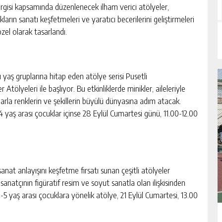
sergisi kapsamında düzenlenecek ilham verici atölyeler,
ların sanatı keşfetmeleri ve yaratıcı becerilerini geliştirmeleri
özel olarak tasarlandı.
ı yaş gruplarına hitap eden atölye serisi Pusetli
er Atölyeleri ile başlıyor. Bu etkinliklerde minikler, aileleriyle
larla renklerin ve şekillerin büyülü dünyasına adım atacak.
4 yaş arası çocuklar içinse 28 Eylül Cumartesi günü, 11.00-12.00
sanat anlayışını keşfetme fırsatı sunan çeşitli atölyeler
anatçının figüratif resim ve soyut sanatla olan ilişkisinden
3-5 yaş arası çocuklara yönelik atölye, 21 Eylül Cumartesi, 13.00