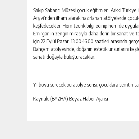
Sakıp Sabancı Müzesi çocuk eğitimleri, Arkki Türkiye i
Arşivi’nden ilham alarak hazırlanan atölyelerde çocukl
keşfedecekler. Hem teorik bilgi edinip hem de uygulamal
Emirgan’ın zengin mirasıyla daha derin bir sanat ve tar
için 22 Eylül Pazar, 13.00-16.00 saatleri arasında gerç
Bahçem atölyesinde, doğanın estetik unsurlarını keş
sanatı doğayla buluşturacaklar.
Yıl boyu sürecek bu atölye serisi, çocuklara semtin t
Kaynak: (BYZHA) Beyaz Haber Ajansı
RE