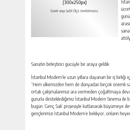
İsta
(300x250px)
ücre
Esnek veya Sabit Ölçü Verebilirsiniz.
günü
aras
sanat
atöly
Sanatın birleştirici gücüyle bir araya geldik
İstanbul Modern’le uzun yıllara dayanan bir iş birliği 
“Hem ülkemizden hem de dünyadan birçok önemli sanat
ortak çalışmalarımızı ara vermeden çoğaltmaya devam 
gururla desteklediğimiz İstanbul Modern Sinema ile b
bugün ‘Genç Salı’ projesiyle katlanarak büyümeye deva
gençlerimizi İstanbul Modern’e bekliyor, onların heyec