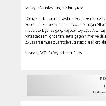
Melikşah Altuntaş gençlerle buluşuyor
“Genç Salı” kapsamında ayda bir kez düzenlenecek sin
yönetmen, senarist ve sinema yazarı Melikşah Altu
moderatörlüğünde gerçekleşecek söyleşide Altuntaş,
yatıracak. Film içinde film, sette geçen filmler ve deli
25 yaş arası müze ziyaretçileri ücretsiz olarak katılab
Kaynak: (BYZHA) Beyaz Haber Ajansı
RE
(
Esnek veya S