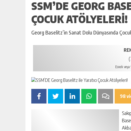
SSM’DE GEORG BASEL
ÇOCUK ATÖLYELERI!
Georg Baselitz’in Sanat Dolu Dünyasında Çocukla
RE
(
Esnek veya S
98 v
Sakı
Basel
Akba