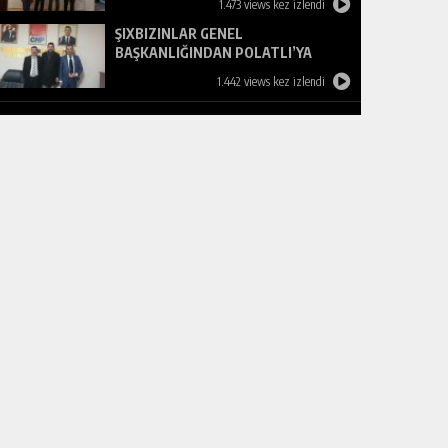
1.473 views kez izlendi
ŞIXBIZINLAR GENEL
BAŞKANLIĞINDAN POLATLI’YA
ZİYARET
1.442 views kez izlendi