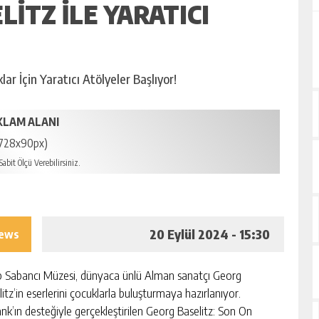
ITZ ILE YARATICI
r İçin Yaratıcı Atölyeler Başlıyor!
KLAM ALANI
728x90px)
abit Ölçü Verebilirsiniz.
20 Eylül 2024 - 15:30
iews
p Sabancı Müzesi, dünyaca ünlü Alman sanatçı Georg
itz’in eserlerini çocuklarla buluşturmaya hazırlanıyor.
nk’ın desteğiyle gerçekleştirilen Georg Baselitz: Son On