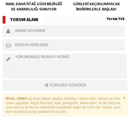
WAN, DAHA IYI AĞ GÜVENILIRLIĞI
GÜNLERI KAÇIRILMAYACAK
VE KARARLILIĞI SUNUYOR
İNDIRIMLERLE BAŞLADI
Yorum Yok
YORUM ALANI
YORUMU GÖNDER
YASAL UYARI!
Suç teşkil edecek, yasadışı, tehditkar, rahatsız edici, hakaret ve küfür
içeren, aşağılayıcı, küçük düşürücü, kaba, pornografik, ahlaka aykırı, kişilik haklarına
zarar verici ya da benzeri niteliklerde içeriklerden doğan her türlü mali, hukuki, cezai,
idari sorumluluk içeriği gönderen kişiye aittir.