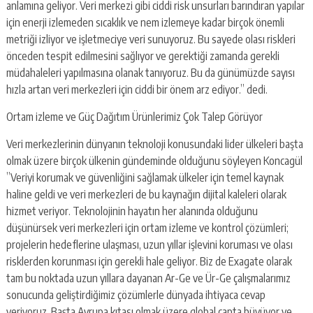
anlamına geliyor. Veri merkezi gibi ciddi risk unsurları barındıran yapılar
için enerji izlemeden sıcaklık ve nem izlemeye kadar birçok önemli
metriği izliyor ve işletmeciye veri sunuyoruz. Bu sayede olası riskleri
önceden tespit edilmesini sağlıyor ve gerektiği zamanda gerekli
müdahaleleri yapılmasına olanak tanıyoruz. Bu da günümüzde sayısı
hızla artan veri merkezleri için ciddi bir önem arz ediyor.” dedi.
Ortam izleme ve Güç Dağıtım Ürünlerimiz Çok Talep Görüyor
Veri merkezlerinin dünyanın teknoloji konusundaki lider ülkeleri başta
olmak üzere birçok ülkenin gündeminde olduğunu söyleyen Koncagül
”Veriyi korumak ve güvenliğini sağlamak ülkeler için temel kaynak
haline geldi ve veri merkezleri de bu kaynağın dijital kaleleri olarak
hizmet veriyor. Teknolojinin hayatın her alanında olduğunu
düşünürsek veri merkezleri için ortam izleme ve kontrol çözümleri;
projelerin hedeflerine ulaşması, uzun yıllar işlevini koruması ve olası
risklerden korunması için gerekli hale geliyor. Biz de Exagate olarak
tam bu noktada uzun yıllara dayanan Ar-Ge ve Ür-Ge çalışmalarımız
sonucunda geliştirdiğimiz çözümlerle dünyada ihtiyaca cevap
veriyoruz. Başta Avrupa kıtası olmak üzere global çapta büyüyor ve