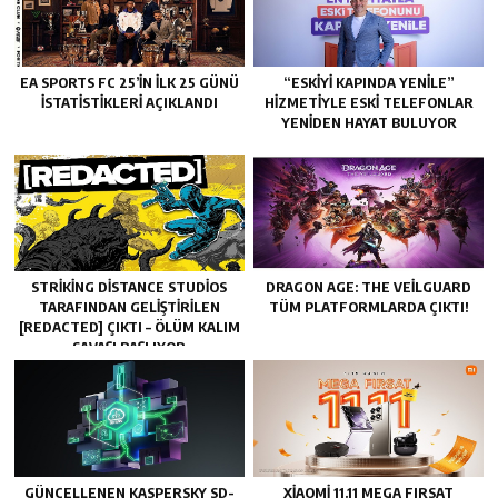
EA SPORTS FC 25’IN İLK 25 GÜNÜ
“ESKIYI KAPINDA YENILE”
İSTATISTIKLERI AÇIKLANDI
HIZMETIYLE ESKI TELEFONLAR
YENIDEN HAYAT BULUYOR
STRIKING DISTANCE STUDIOS
DRAGON AGE: THE VEILGUARD
TARAFINDAN GELIŞTIRILEN
TÜM PLATFORMLARDA ÇIKTI!
[REDACTED] ÇIKTI – ÖLÜM KALIM
SAVAŞI BAŞLIYOR
GÜNCELLENEN KASPERSKY SD-
XIAOMI 11.11 MEGA FIRSAT