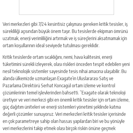
Veri merkezleri gibi 7/24 kesintisiz çalışması gereken kritik tesisler, iş
sürekliliği açısından büyük önem taşır. Bu tesislerde ekipman ömrünü
uzatmak, enerji verimliliğini artırmak ve iş süreçlerini aksatmamak için
ortam koşullarının ideal seviyede tutulması gereklidir.
Kritik tesislerde ortam sıcaklığını, nemi, hava kalitesini, enerji
tüketimini sürekli izleyerek, olası riskleri önceden tespit edebilen yeni
nesil teknolojik sistemler sayesinde tesis nihai amacına ulaşabilir. Bu
alanda ülkemizde uzmanlaşan Exagate’in Uluslararası Satış ve
Pazarlama Direktörü Serhat Koncagül ortam izleme ve kontrol
çözümlerinin temel işlevlerinden bahsetti. ”Exagate olarak teknoloji
üretiyor ve veri merkezi gibi en önemli kritik tesisler için ortam izleme,
güç dağıtım üniteleri ve enerji sistemleri yönetimi şeklinde katma
değerli çözümler sunuyoruz. Veri merkezleri kritik tesisler içerisinde
en çok parametreye sahip olan hassas yapılardan biri ve bu yönüyle
veri merkezlerini takip etmek olası birçok riskin önüne geçmek