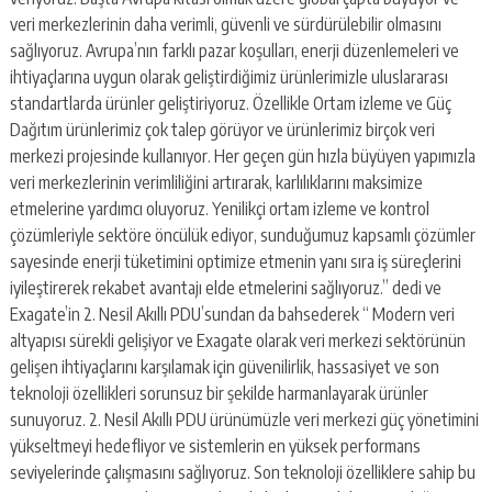
veri merkezlerinin daha verimli, güvenli ve sürdürülebilir olmasını
sağlıyoruz. Avrupa’nın farklı pazar koşulları, enerji düzenlemeleri ve
ihtiyaçlarına uygun olarak geliştirdiğimiz ürünlerimizle uluslararası
standartlarda ürünler geliştiriyoruz. Özellikle Ortam izleme ve Güç
Dağıtım ürünlerimiz çok talep görüyor ve ürünlerimiz birçok veri
merkezi projesinde kullanıyor. Her geçen gün hızla büyüyen yapımızla
veri merkezlerinin verimliliğini artırarak, karlılıklarını maksimize
etmelerine yardımcı oluyoruz. Yenilikçi ortam izleme ve kontrol
çözümleriyle sektöre öncülük ediyor, sunduğumuz kapsamlı çözümler
sayesinde enerji tüketimini optimize etmenin yanı sıra iş süreçlerini
iyileştirerek rekabet avantajı elde etmelerini sağlıyoruz.” dedi ve
Exagate’in 2. Nesil Akıllı PDU’sundan da bahsederek “ Modern veri
altyapısı sürekli gelişiyor ve Exagate olarak veri merkezi sektörünün
gelişen ihtiyaçlarını karşılamak için güvenilirlik, hassasiyet ve son
teknoloji özellikleri sorunsuz bir şekilde harmanlayarak ürünler
sunuyoruz. 2. Nesil Akıllı PDU ürünümüzle veri merkezi güç yönetimini
yükseltmeyi hedefliyor ve sistemlerin en yüksek performans
seviyelerinde çalışmasını sağlıyoruz. Son teknoloji özelliklere sahip bu