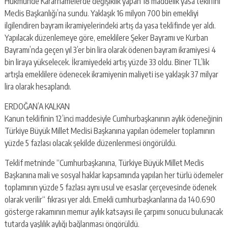
Hükmünde Kararnamelerde değişiklik yapan 18 maddelik yasa teklifini
Meclis Başkanlığı’na sundu. Yaklaşık 16 milyon 700 bin emekliyi
ilgilendiren bayram ikramiyelerindeki artış da yasa teklifinde yer aldı.
Yapılacak düzenlemeye göre, emeklilere Şeker Bayramı ve Kurban
Bayramı’nda geçen yıl 3’er bin lira olarak ödenen bayram ikramiyesi 4
bin liraya yükselecek. İkramiyedeki artış yüzde 33 oldu. Biner TL’lik
artışla emeklilere ödenecek ikramiyenin maliyeti ise yaklaşık 37 milyar
lira olarak hesaplandı.
ERDOĞAN’A KALKAN
Kanun teklifinin 12’inci maddesiyle Cumhurbaşkanının aylık ödeneğinin
Türkiye Büyük Millet Meclisi Başkanına yapılan ödemeler toplamının
yüzde 5 fazlası olacak şekilde düzenlenmesi öngörüldü.
Teklif metninde “Cumhurbaşkanına, Türkiye Büyük Millet Meclis
Başkanına mali ve sosyal haklar kapsamında yapılan her türlü ödemeler
toplamının yüzde 5 fazlası aynı usul ve esaslar çerçevesinde ödenek
olarak verilir“ fıkrası yer aldı. Emekli cumhurbaşkanlarına da 140.690
gösterge rakamının memur aylık katsayısı ile çarpımı sonucu bulunacak
tutarda yaşlılık aylığı bağlanması öngörüldü.