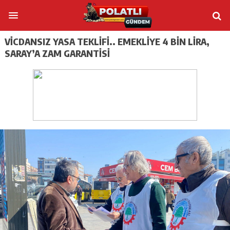
VICDANSIZ YASA TEKLIFI.. EMEKLIYE 4 BIN LIRA,
SARAY’A ZAM GARANTISI