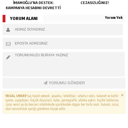
İMAMOĞLU’NA DESTEK:
CEZASIZLIĞINIZ!
KAMPANYA HESABINI DEVRETTI
Yorum Yok
YORUM ALANI
YORUMU GÖNDER
YASAL UYARI!
Suç teşkil edecek, yasadışı, tehditkar, rahatsız edici, hakaret ve küfür
içeren, aşağılayıcı, küçük düşürücü, kaba, pornografik, ahlaka aykırı, kişilik haklarına
zarar verici ya da benzeri niteliklerde içeriklerden doğan her türlü mali, hukuki, cezai,
idari sorumluluk içeriği gönderen kişiye aittir.