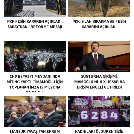
PKK FESIH KARARINI AÇIKLADI:
PKK, SILAH BIRAKMA VE FESIH
SARAY’DAN “REFORM” MESAJI
KARARINI AÇIKLADI
CHP BEYAZIT MEYDANI’NDA
SUSTURMA GIRIŞIMI:
MITING YAPTI: “İMAMOĞLU IÇIN
İMAMOĞLU’NUN X HESABINA
TOPLANAN IMZA 15 MILYONA
ERIŞIM ENGELI GETIRILDI
DAYANDI”
MANSUR YAVAŞ’TAN EKREM
KADINLARI ÖLDÜREN SIZIN