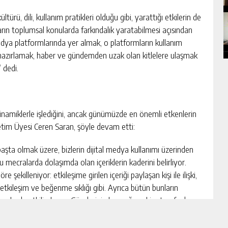
rü, dili, kullanım pratikleri olduğu gibi, yarattığı etkilerin de
ıların toplumsal konularda farkındalık yaratabilmesi açısından
ya platformlarında yer almak, o platformların kullanım
er hazırlamak, haber ve gündemden uzak olan kitlelere ulaşmak
” dedi.
 dinamiklerle işlediğini, ancak günümüzde en önemli etkenlerin
Öğretim Üyesi Ceren Saran, şöyle devam etti:
im başta olmak üzere, bizlerin dijital medya kullanımı üzerinden
 bu mecralarda dolaşımda olan içeriklerin kaderini belirliyor.
re şekilleniyor: etkileşime girilen içeriği paylaşan kişi ile ilişki,
 etkileşim ve beğenme sıklığı gibi. Ayrıca bütün bunların
ormlarda etkili oluyor. Gönderinin kaynağı ve kim tarafından
 sağlayabilir. Bir kullanıcı gerçekte tanıdığı, güvenilir bulduğu ve
edya platformlarında paylaştığı gönderilere daha çok ilgi