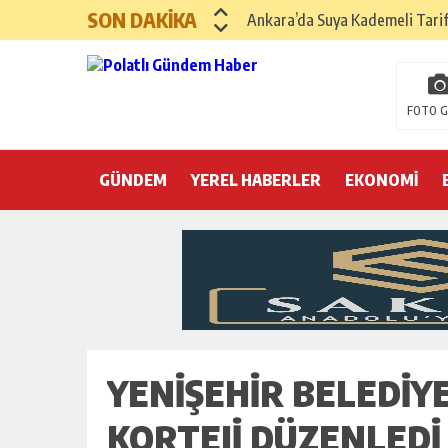
SON DAKİKA
Ankara’da Suya Kademeli Tari
Yılın Gastronomi İlçesi Hayma
Polatlı Sakarya Köyü’nde Kırım
FOTO G
İBB operasyonunda üçüncü dalga
GÜNDEM
YEREL HABERLER
Hayri Kozanoğlu… Erdoğan’ın 3
EKONOMİ
Saray makyaj tutmaz
Seçmeli demokrasi: Kimine şeke
Pepe’yi sevmek kolay, ya Pepe 
YENIŞEHIR BELEDIY
KORTEJI DÜZENLEDI