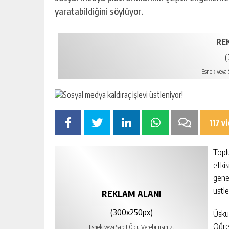
yaratabildiğini söylüyor.
RE
(
Esnek veya S
117 v
Topl
etki
gene
üstle
REKLAM ALANI
(300x250px)
Üskü
Öğre
Esnek veya Sabit Ölçü Verebilirsiniz.