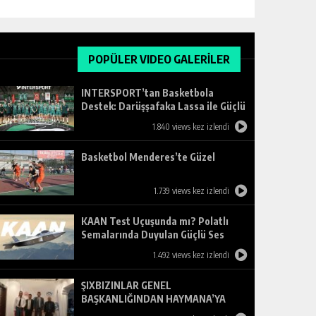
POPÜLER VIDEO GALERİLER
INTERSPORT’tan Basketbola
Destek: Darüşşafaka Lassa ile Güçlü
Ortaklık
1.840 views kez izlendi
Basketbol Menderes’te Güzel
1.739 views kez izlendi
KAAN Test Uçuşunda mı? Polatlı
Semalarında Duyulan Güçlü Ses
Merak Uyandırdı
1.492 views kez izlendi
ŞIXBIZINLAR GENEL
BAŞKANLIĞINDAN HAYMANA’YA
ZİYARET