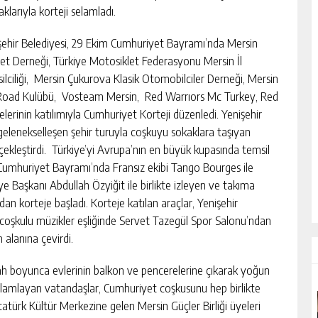
aklarıyla korteji selamladı.
şehir Belediyesi, 29 Ekim Cumhuriyet Bayramı’nda Mersin
klet Derneği, Türkiye Motosiklet Federasyonu Mersin İl
ilciliği, Mersin Çukurova Klasik Otomobilciler Derneği, Mersin
Road Kulübü, Vosteam Mersin, Red Warrıors Mc Turkey, Red
erinin katılımıyla Cumhuriyet Korteji düzenledi. Yenişehir
elenekselleşen şehir turuyla coşkuyu sokaklara taşıyan
erçekleştirdi. Türkiye’yi Avrupa’nın en büyük kupasında temsil
Cumhuriyet Bayramı’nda Fransız ekibi Tango Bourges ile
Başkanı Abdullah Özyiğit ile birlikte izleyen ve takıma
dan korteje başladı. Korteje katılan araçlar, Yenişehir
 coşkulu müzikler eşliğinde Servet Tazegül Spor Salonu’ndan
m alanına çevirdi.
ah boyunca evlerinin balkon ve pencerelerine çıkarak yoğun
i selamlayan vatandaşlar, Cumhuriyet coşkusunu hep birlikte
tatürk Kültür Merkezine gelen Mersin Güçler Birliği üyeleri