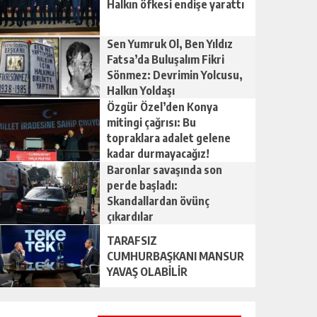
Halkın öfkesi endişe yarattı
Sen Yumruk Ol, Ben Yıldız
Fatsa’da Buluşalım Fikri
Sönmez: Devrimin Yolcusu,
Halkın Yoldaşı
Özgür Özel’den Konya
mitingi çağrısı: Bu
topraklara adalet gelene
kadar durmayacağız!
Baronlar savaşında son
perde başladı:
Skandallardan övünç
çıkardılar
TARAFSIZ
CUMHURBAŞKANI MANSUR
YAVAŞ OLABİLİR