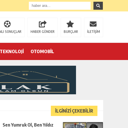
NLI SONUÇLAR
HABER GÖNDER
BURÇLAR
İLETİŞİM
TEKNOLOJİ
OTOMOBİL
Eğrek’in iş arkadaşları Çalık Holding’in önünde: “Hakkımızı istemeye geldik, bizi de mi döverek öldüreceksiniz?”
İLGİNİZİ ÇEKEBİLİR
Sen Yumruk Ol, Ben Yıldız