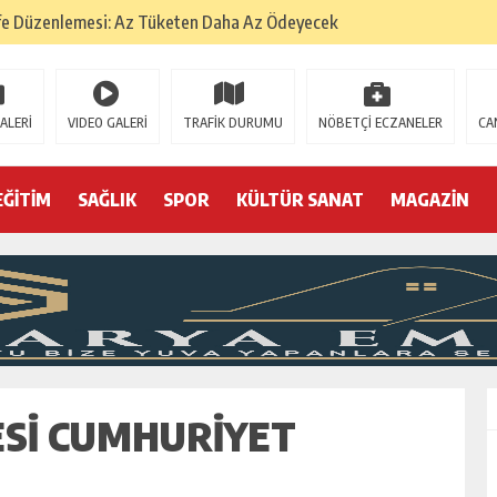
fe Düzenlemesi: Az Tüketen Daha Az Ödeyecek
na
 Tatarlarının Tepreş Coşkusu
ALERİ
VIDEO GALERİ
TRAFİK DURUMU
NÖBETÇİ ECZANELER
CA
: 22 kişi hakkında gözaltı kararı
 devri
EĞİTİM
SAĞLIK
SPOR
KÜLTÜR SANAT
MAGAZİN
r, kimine zehir
olmak? (I)
ESI CUMHURIYET