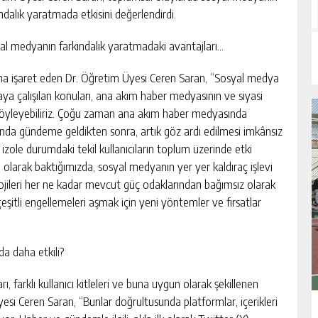
ndalık yaratmada etkisini değerlendirdi.
al medyanın farkındalık yaratmadaki avantajları…
na işaret eden Dr. Öğretim Üyesi Ceren Saran, “Sosyal medya
aya çalışılan konuları, ana akım haber medyasının ve siyasi
öyleyebiliriz. Çoğu zaman ana akım haber medyasında
da gündeme geldikten sonra, artık göz ardı edilmesi imkânsız
izole durumdaki tekil kullanıcıların toplum üzerinde etki
larak baktığımızda, sosyal medyanın yer yer kaldıraç işlevi
knolojileri her ne kadar mevcut güç odaklarından bağımsız olarak
eşitli engellemeleri aşmak için yeni yöntemler ve fırsatlar
a daha etkili?
 farklı kullanıcı kitleleri ve buna uygun olarak şekillenen
si Ceren Saran, “Bunlar doğrultusunda platformlar, içerikleri