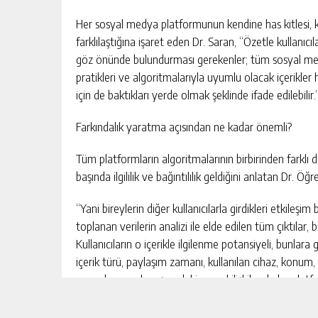
Her sosyal medya platformunun kendine has kitlesi, kültü
farklılaştığına işaret eden Dr. Saran, “Özetle kullanıc
göz önünde bulundurması gerekenler; tüm sosyal med
pratikleri ve algoritmalarıyla uyumlu olacak içerikl
için de baktıkları yerde olmak şeklinde ifade edilebilir.
Farkındalık yaratma açısından ne kadar önemli?
Tüm platformların algoritmalarının birbirinden farklı
başında ilgililik ve bağıntılılık geldiğini anlatan Dr. 
“Yani bireylerin diğer kullanıcılarla girdikleri etkileş
toplanan verilerin analizi ile elde edilen tüm çıktılar,
Kullanıcıların o içerikle ilgilenme potansiyeli, bunlara gö
içerik türü, paylaşım zamanı, kullanılan cihaz, konum,
yanında gerçek yaşamdaki sosyal ilişkiler de bu platf
paylaşıldığı, kullanıcıların dikkatini o içeriğe vermesini
halihazırda bir ilişki içinde olduğu kişilerin, sosyal m