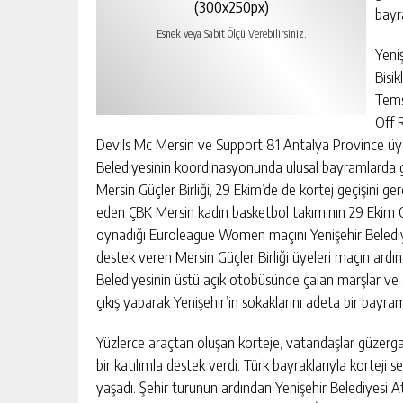
(300x250px)
bayr
Esnek veya Sabit Ölçü Verebilirsiniz.
Yeni
Bisi
Tems
Off 
Devils Mc Mersin ve Support 81 Antalya Province üyel
Belediyesinin koordinasyonunda ulusal bayramlarda g
Mersin Güçler Birliği, 29 Ekim’de de kortej geçişini g
eden ÇBK Mersin kadın basketbol takımının 29 Ekim 
oynadığı Euroleague Women maçını Yenişehir Belediye 
destek veren Mersin Güçler Birliği üyeleri maçın ardın
Belediyesinin üstü açık otobüsünde çalan marşlar ve
çıkış yaparak Yenişehir’in sokaklarını adeta bir bayra
Yüzlerce araçtan oluşan korteje, vatandaşlar güzerg
bir katılımla destek verdi. Türk bayraklarıyla kortej
yaşadı. Şehir turunun ardından Yenişehir Belediyesi A