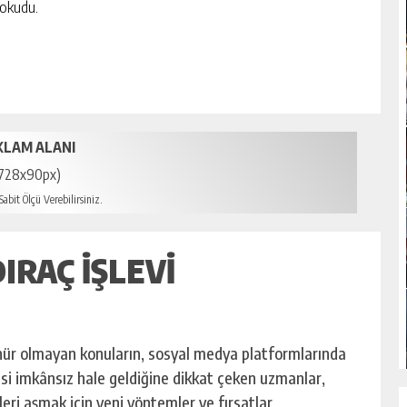
ı okudu.
KLAM ALANI
728x90px)
abit Ölçü Verebilirsiniz.
IRAÇ IŞLEVI
r olmayan konuların, sosyal medya platformlarında
si imkânsız hale geldiğine dikkat çeken uzmanlar,
eri aşmak için yeni yöntemler ve fırsatlar