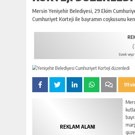
Mersin Yenişehir Belediyesi, 29 Ekim Cumhuriy
Cumhuriyet Korteji ile bayramın coşkusunu ken
RE
(
Esnek veya S
111 v
Mers
kutl
bayr
marşl
REKLAM ALANI
güze