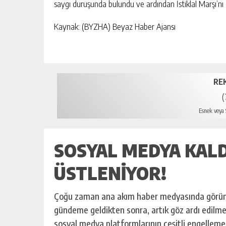
saygı duruşunda bulundu ve ardından İstiklal Marşı’n
Kaynak: (BYZHA) Beyaz Haber Ajansı
RE
(
Esnek veya S
SOSYAL MEDYA KALD
ÜSTLENIYOR!
Çoğu zaman ana akım haber medyasında görünü
gündeme geldikten sonra, artık göz ardı edilme
sosyal medya platformlarının çeşitli engellemel