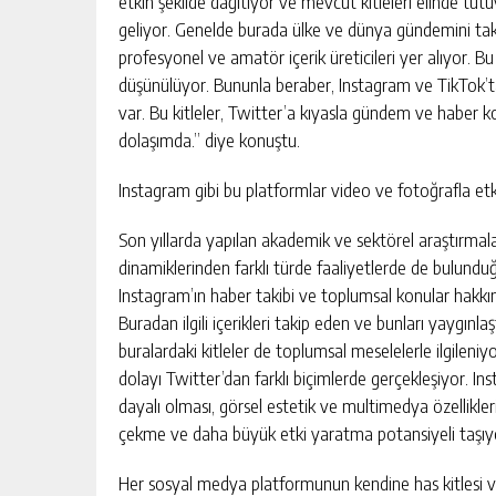
etkin şekilde dağıtıyor ve mevcut kitleleri elinde tutu
geliyor. Genelde burada ülke ve dünya gündemini takip e
profesyonel ve amatör içerik üreticileri yer alıyor. B
düşünülüyor. Bununla beraber, Instagram ve TikTok’ta
var. Bu kitleler, Twitter’a kıyasla gündem ve haber k
dolaşımda.” diye konuştu.
Instagram gibi bu platformlar video ve fotoğrafla etk
Son yıllarda yapılan akademik ve sektörel araştırmaları
dinamiklerinden farklı türde faaliyetlerde de bulundu
Instagram’ın haber takibi ve toplumsal konular hakkı
Buradan ilgili içerikleri takip eden ve bunları yaygınlaş
buralardaki kitleler de toplumsal meselelerle ilgileni
dolayı Twitter’dan farklı biçimlerde gerçekleşiyor. Ins
dayalı olması, görsel estetik ve multimedya özellikleri,
çekme ve daha büyük etki yaratma potansiyeli taşıyo
Her sosyal medya platformunun kendine has kitlesi v