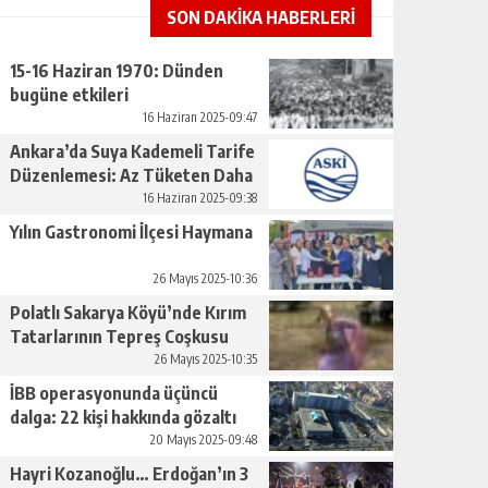
SON DAKİKA HABERLERİ
15-16 Haziran 1970: Dünden
bugüne etkileri
16 Haziran 2025-09:47
Ankara’da Suya Kademeli Tarife
Düzenlemesi: Az Tüketen Daha
Az Ödeyecek
16 Haziran 2025-09:38
Yılın Gastronomi İlçesi Haymana
26 Mayıs 2025-10:36
Polatlı Sakarya Köyü’nde Kırım
Tatarlarının Tepreş Coşkusu
26 Mayıs 2025-10:35
İBB operasyonunda üçüncü
dalga: 22 kişi hakkında gözaltı
kararı
20 Mayıs 2025-09:48
Hayri Kozanoğlu… Erdoğan’ın 3