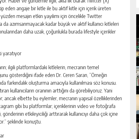
yor. Haber ve gündemle ilgili, akla ilk olarak Twitter (X)
den angaje bir kitle ile bu aktif kitle için içerik üreten
u yüzden mesajın etkin yayılımı için öncelikle Twitter
 da azımsanmayacak kadar büyük ve aktif kullanıcı kitleleri
onularından daha uzak, çoğunlukla burada lifestyle içerikler
i yaratıyor
n; ilgili platformlardaki kitlelerin, mecranın temel
ğunu gösterdiğini ifade eden Dr. Ceren Saran, “Örneğin
nda farkındalık oluşturma amacıyla kullanılması söz konusu.
tıran kullanıcıların oranının arttığını da görebiliyoruz. Yani
yor; ancak elbette bu eylemler, mecranın yapısal özelliklerinden
tagram gibi bu platformlar; içeriklerinin video ve fotoğrafa
 gönderinin etkileyiciliği arttırarak kullanıcıyı daha çok içine
r.” şeklinde konuştu.
ar