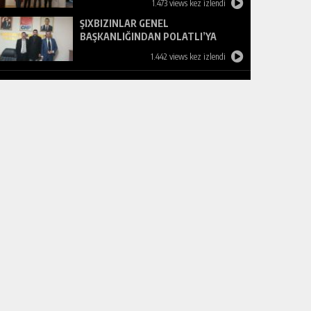
1.473 views kez izlendi
ŞIXBIZINLAR GENEL
BAŞKANLIĞINDAN POLATLI’YA
ZİYARET
1.442 views kez izlendi