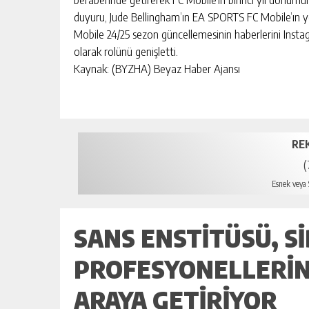
duyuru, Jude Bellingham’ın EA SPORTS FC Mobile’ın ye
Mobile 24/25 sezon güncellemesinin haberlerini Inst
olarak rolünü genişletti.
Kaynak: (BYZHA) Beyaz Haber Ajansı
RE
(
Esnek veya S
SANS ENSTITÜSÜ, S
PROFESYONELLERINI
ARAYA GETIRIYOR