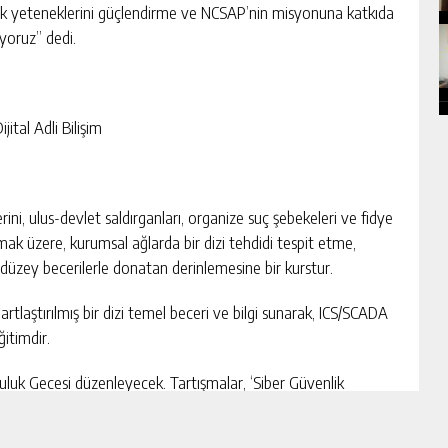
lik yeteneklerini güçlendirme ve NCSAP’nin misyonuna katkıda
yoruz” dedi.
ital Adli Bilişim
ini, ulus-devlet saldırganları, organize suç şebekeleri ve fidye
lmak üzere, kurumsal ağlarda bir dizi tehdidi tespit etme,
üzey becerilerle donatan derinlemesine bir kurstur.
artlaştırılmış bir dizi temel beceri ve bilgi sunarak, ICS/SCADA
ğitimdir.
luluk Gecesi düzenleyecek. Tartışmalar, ‘Siber Güvenlik
üvenlik Mimarisini Oluşturma’ üzerine odaklanacak.
acak ve mevcut ve yeni operasyonel ortamlarda güvenliği