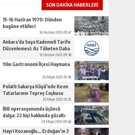
SON DAKİKA HABERLERİ
15-16 Haziran 1970: Dünden
bugüne etkileri
16 Haziran 2025-09:47
Ankara’da Suya Kademeli Tarife
Düzenlemesi: Az Tüketen Daha
Az Ödeyecek
16 Haziran 2025-09:38
Yılın Gastronomi İlçesi Haymana
26 Mayıs 2025-10:36
Polatlı Sakarya Köyü’nde Kırım
Tatarlarının Tepreş Coşkusu
26 Mayıs 2025-10:35
İBB operasyonunda üçüncü
dalga: 22 kişi hakkında gözaltı
kararı
20 Mayıs 2025-09:48
Hayri Kozanoğlu… Erdoğan’ın 3