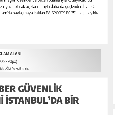
ni yüzü olarak açıklanmasıyla daha da güçlendirildi ve FC
agram’da paylaşmaya katılan EA SPORTS FC 25’in kapak yıldızı
KLAM ALANI
728x90px)
abit Ölçü Verebilirsiniz.
IBER GÜVENLIK
 İSTANBUL’DA BIR