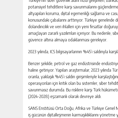
Türkiye’nin siber güvenlik alanı hızla gelişirken, bankac
potansiyel tehditlere karşı savunmalarını güçlendirmek
altyapıları koruma, dijital egemenliği sağlama ve casus
konusundaki çabalarını arttırıyor. Türkiye genelinde di
dolandırıcılık ve veri ihlalleri için yeni fırsatlar doğur
amaçlayan zararlı yazılımları içeriyor. Bu nedenle, sib
güvence altına almaya odaklanması gerekiyor.
2023 yılında, ICS bilgisayarlarının %45’i saldırıyla karşıl
Benzer şekilde, petrol ve gaz endüstrisinde endüstriye
haline getiriyor. Yapılan araştırmalar, 2023 yılında Tür
oranla, yaklaşık %45’i saldırı girişimleriyle karşılaştığın
operasyonları için kritik olan bu sistemler, siber tehdi
savunmasız durumda. Bu risklere karşı Türk hükümeti, 
(2024-2028) eşzamanlı olarak devreye aldı.
SANS Enstitüsü Orta Doğu, Afrika ve Türkiye Genel Müd
iş gücünün dijitalleşmenin karmaşıklıklarını yönetme 