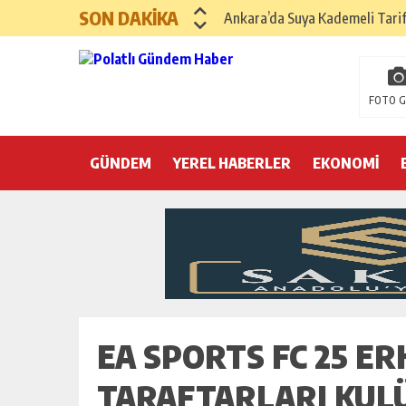
SON DAKİKA
Ankara’da Suya Kademeli Tari
Yılın Gastronomi İlçesi Hayma
Polatlı Sakarya Köyü’nde Kırım
FOTO G
İBB operasyonunda üçüncü dalga
GÜNDEM
YEREL HABERLER
Hayri Kozanoğlu… Erdoğan’ın 3
EKONOMİ
Saray makyaj tutmaz
Seçmeli demokrasi: Kimine şeke
Pepe’yi sevmek kolay, ya Pepe 
EA SPORTS FC 25 ER
TARAFTARLARI KULÜ