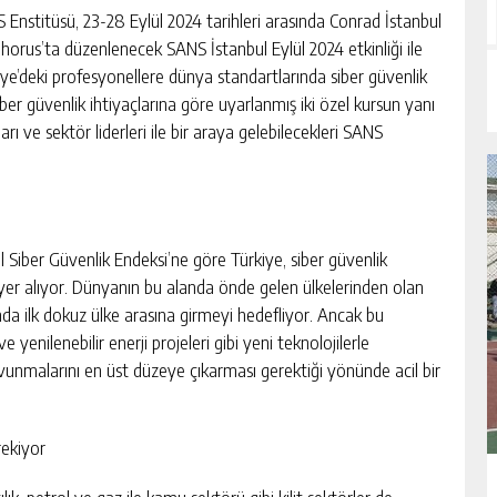
 Enstitüsü, 23-28 Eylül 2024 tarihleri arasında Conrad İstanbul
horus’ta düzenlenecek SANS İstanbul Eylül 2024 etkinliği ile
iye’deki profesyonellere dünya standartlarında siber güvenlik
iber güvenlik ihtiyaçlarına göre uyarlanmış iki özel kursun yanı
arı ve sektör liderleri ile bir araya gelebilecekleri SANS
l Siber Güvenlik Endeksi’ne göre Türkiye, siber güvenlik
yer alıyor. Dünyanın bu alanda önde gelen ülkelerinden olan
da ilk dokuz ülke arasına girmeyi hedefliyor. Ancak bu
yenilenebilir enerji projeleri gibi yeni teknolojilerle
avunmalarını en üst düzeye çıkarması gerektiği yönünde acil bir
rekiyor