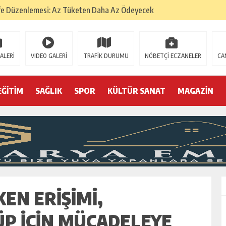
fe Düzenlemesi: Az Tüketen Daha Az Ödeyecek
na
 Tatarlarının Tepreş Coşkusu
ALERİ
VIDEO GALERİ
TRAFİK DURUMU
NÖBETÇİ ECZANELER
CA
: 22 kişi hakkında gözaltı kararı
 devri
EĞİTİM
SAĞLIK
SPOR
KÜLTÜR SANAT
MAGAZİN
r, kimine zehir
olmak? (I)
KEN ERIŞIMI,
P İÇIN MÜCADELEYE