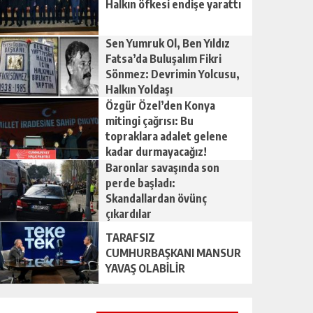
Halkın öfkesi endişe yarattı
Sen Yumruk Ol, Ben Yıldız
Fatsa’da Buluşalım Fikri
Sönmez: Devrimin Yolcusu,
Halkın Yoldaşı
Özgür Özel’den Konya
mitingi çağrısı: Bu
topraklara adalet gelene
kadar durmayacağız!
Baronlar savaşında son
perde başladı:
Skandallardan övünç
çıkardılar
TARAFSIZ
CUMHURBAŞKANI MANSUR
YAVAŞ OLABİLİR