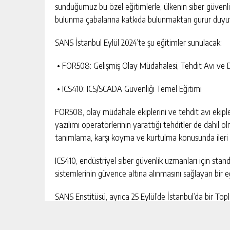
sunduğumuz bu özel eğitimlerle, ülkenin siber güven
bulunma çabalarına katkıda bulunmaktan gurur duyu
SANS İstanbul Eylül 2024’te şu eğitimler sunulacak:
• FOR508: Gelişmiş Olay Müdahalesi, Tehdit Avı ve Dij
• ICS410: ICS/SCADA Güvenliği Temel Eğitimi
FOR508, olay müdahale ekiplerini ve tehdit avı ekipler
yazılımı operatörlerinin yarattığı tehditler de dahil o
tanımlama, karşı koyma ve kurtulma konusunda ileri d
ICS410, endüstriyel siber güvenlik uzmanları için stand
sistemlerinin güvence altına alınmasını sağlayan bir e
SANS Enstitüsü, ayrıca 25 Eylül’de İstanbul’da bir Top
Gereksinimlerini ve Değerlendirmelerini Kullanarak G
Katılımcılara ISA 62443 risk yönetimi süreci tanıtıl