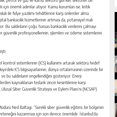
ılık, petrol ve gaz ile kamu sektörü gibi kilit sektörler de,
 için önemli adımlar atıyor. Kamu kurumları ise, kritik
luk ile fidye yazılımı tehditlerine karşı önlemler alma
jital bankacılık hizmetlerinin artması da, potansiyel mali
uyor. Bu saldırıların çoğu, hassas bankacılık verilerini çalmayı
er güvenlik profesyonellerinin, işlemleri ve ödeme sistemlerini
aştı
l kontrol sistemlerinin (ICS) kullanımı artarak sektörü hedef
kiye’deki ICS bilgisayarlarının, dünya ortalamasının üzerinde bir
ı ve bu saldırıların engellendiğini gösteriyor. Enerji
tlerden kaynaklanan tedarik zinciri kesintilerine karşı
Ulusal Siber Güvenlik Stratejisi ve Eylem Planı’nı (NCSAP)
ürü Ned Baltagi, “Sürekli siber güvenlik eğitimi, bir bölgenin
yeteneğini kazanması için son derece önemlidir. İstanbul’da