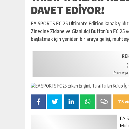
DAVET EDIYOR!
EA SPORTS FC 25 Ultimate Edition kapak yıldız
Zinedine Zidane ve Gianluigi Buffon’un FC 25 
başlatmak için yeniden bir araya gelişi, muhte
RE
(
Esnek veya S
115 v
EA S
Mobil