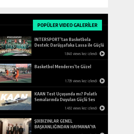
POPÜLER VIDEO GALERİLER
INTERSPORT’tan Basketbola
Destek: Darüşşafaka Lassa ile Güçlü
Ortaklık
1.840 views kez izlendi
Basketbol Menderes’te Güzel
1.739 views kez izlendi
KAAN Test Uçuşunda mı? Polatlı
Semalarında Duyulan Güçlü Ses
Merak Uyandırdı
1.492 views kez izlendi
ŞIXBIZINLAR GENEL
BAŞKANLIĞINDAN HAYMANA’YA
ZİYARET