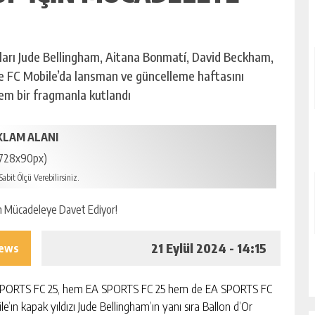
ları Jude Bellingham, Aitana Bonmatí, David Beckham,
ve FC Mobile’da lansman ve güncelleme haftasını
şem bir fragmanla kutlandı
KLAM ALANI
728x90px)
abit Ölçü Verebilirsiniz.
21 Eylül 2024 - 14:15
iews
PORTS FC 25, hem EA SPORTS FC 25 hem de EA SPORTS FC
e’ın kapak yıldızı Jude Bellingham’ın yanı sıra Ballon d’Or