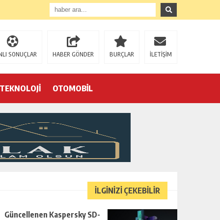
NLI SONUÇLAR
HABER GÖNDER
BURÇLAR
İLETİŞİM
TEKNOLOJİ
OTOMOBİL
Eğrek’in iş arkadaşları Çalık Holding’in önünde: “Hakkımızı istemeye geldik, bizi de mi döverek öldüreceksiniz?”
İLGİNİZİ ÇEKEBİLİR
Güncellenen Kaspersky SD-