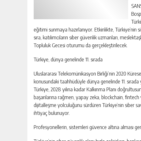
SANS
Bosp
Türk
eğitimi sunmaya hazırlanıyor. Etkinlikte, Türkiye’nin s
sıra, katılımcıların siber güvenlik uzmanları, meslektaşl
Topluluk Gecesi oturumu da gerçekleştirilecek.
Türkiye, dünya genelinde 11. sırada
Uluslararası Telekomünikasyon Birliği’nin 2020 Kürese
konusundaki taahhüdüyle dünya genelinde 11. sırada 
Türkiye, 2028 yılına kadar Kalkınma Planı doğrultusun
başarılarına rağmen, yapay zeka, blockchain, fintech ve 
dijitalleşme yolculuğunu sürdüren Türkiye’nin siber s
ihtiyaç bulunuyor.
Profesyonellerin, sistemleri güvence altına alması ge