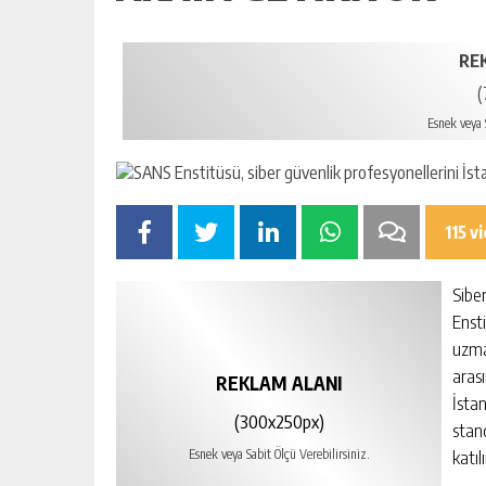
RE
(
Esnek veya S
115 v
Sibe
Ensti
uzma
aras
REKLAM ALANI
İstan
(300x250px)
stan
katıl
Esnek veya Sabit Ölçü Verebilirsiniz.