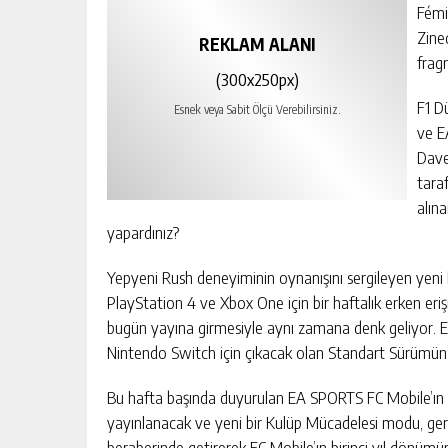
Fémi
Zine
REKLAM ALANI
frag
(300x250px)
F1 D
Esnek veya Sabit Ölçü Verebilirsiniz.
ve E
Dave
tara
alına
yapardınız?
Yepyeni Rush deneyiminin oynanışını sergileyen yeni 
PlayStation 4 ve Xbox One için bir haftalık erken eri
bugün yayına girmesiyle aynı zamana denk geliyor. E
Nintendo Switch için çıkacak olan Standart Sürümün 
Bu hafta başında duyurulan EA SPORTS FC Mobile’ın 
yayınlanacak ve yeni bir Kulüp Mücadelesi modu, ger
beraberinde getirerek FC Mobile’ın birinci yıl dönümün