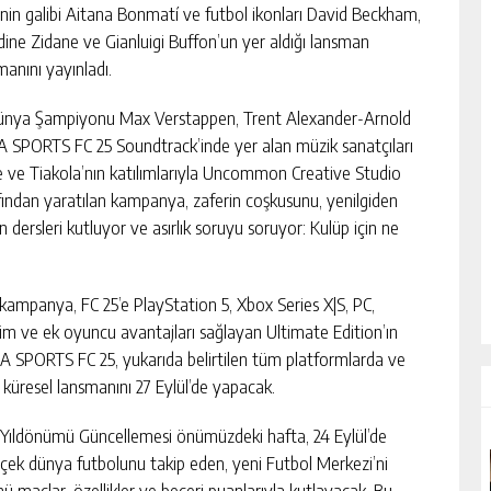
nin galibi Aitana Bonmatí ve futbol ikonları David Beckham,
dine Zidane ve Gianluigi Buffon’un yer aldığı lansman
manını yayınladı.
ünya Şampiyonu Max Verstappen, Trent Alexander-Arnold
A SPORTS FC 25 Soundtrack’inde yer alan müzik sanatçıları
 ve Tiakola’nın katılımlarıyla Uncommon Creative Studio
fından yaratılan kampanya, zaferin coşkusunu, yenilgiden
n dersleri kutluyor ve asırlık soruyu soruyor: Kulüp için ne
kampanya, FC 25’e PlayStation 5, Xbox Series X|S, PC,
şim ve ek oyuncu avantajları sağlayan Ultimate Edition’ın
A SPORTS FC 25, yukarıda belirtilen tüm platformlarda ve
küresel lansmanını 27 Eylül’de yapacak.
Yıldönümü Güncellemesi önümüzdeki hafta, 24 Eylül’de
çek dünya futbolunu takip eden, yeni Futbol Merkezi’ni
ü maçlar, özellikler ve beceri puanlarıyla kutlayacak. Bu