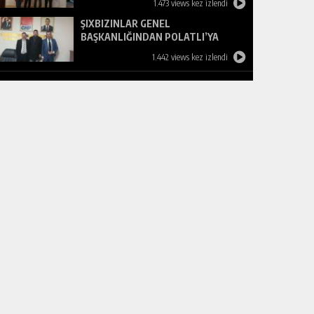
1.473 views kez izlendi
ŞIXBIZINLAR GENEL
BAŞKANLIĞINDAN POLATLI’YA
ZİYARET
1.442 views kez izlendi