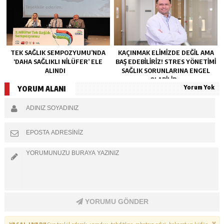
TEK SAĞLIK SEMPOZYUMU’NDA
KAÇINMAK ELIMIZDE DEĞIL AMA
‘DAHA SAĞLIKLI NILÜFER’ ELE
BAŞ EDEBILIRIZ! STRES YÖNETIMI
ALINDI
SAĞLIK SORUNLARINA ENGEL
OLABILIR…
Yorum Yok
YORUM ALANI
YORUMU GÖNDER