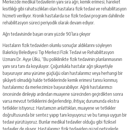
Merkezde medikal tedavilerin yanı sıra ağrı, kemik erimesi, hareket
kısıtlılığı gibi rahatsızlıkları olan hastalara fizik tedavi ve rehabilitasyon
hizmeti veriliyor. Kronik hastalarda ise fizik tedavi programı dahilinde
rehabilitasyon süreci periyodik olarak devam ediyor.
Ağrı tedavisinde başarı oranı yüzde 90’lara çıkıyor
Hastaların fizik tedaviden olumlu sonuçlar aldıklarını söyleyen
Bakırköy Belediyesi Tıp Merkezi Fizik Tedavi ve Rehabilitasyon
Uzmanı Dr. Ayşe Ülkü, “Bu poliklinikte fizik tedavinin planlanmasının
yanı sıra tanı da koyuluyor. Çoğunlukla hastalar ağrı şikayetiyle
başvuruyor ama yürüme güçlüğü olan hastalarımız veya herhangi bir
şikâyeti olmadığı halde tetkiklerinde kemik erimesi tanısı konmuş
hastalarımız da merkezimize başvurabiliyor. Ağrılı hastalarımızı
öncesinde dinleyip ardından muayene sürecinden geçirdikten sonra
varsa mevcut tetkiklerini değerlendirip, ihtiyaç durumunda ekstra
tetkikler istiyoruz. Hastamızın anlattıkları, muayene ve tetkikler
doğrultusunda bir sentez yapıp tanı koyuyoruz ve bu tanıya uygun bir
tedavi yürütüyoruz. Bunlar medikal tedaviler olduğu gibi fiziksel
tedaviler de oluyor. Hastalarımız fizik tedaviden güzel neticelerle