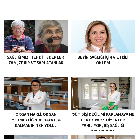
SAĞLIĞIMIZI TEHDIT EDENLER:
BEYIN SAĞLIĞI İÇIN 6 ETKILI
ZAM, ZEHIR VE ŞARLATANLAR
ÖNLEM
ORGAN NAKLI, ORGAN
‘SÜT DIŞI DEĞIL MI KAPLAMAYA NE
YETMEZLIĞINDE HAYATTA
GEREK VAR?’ DIYENLER
KALMANIN TEK YOLU…
YANILIYOR, DIŞ SAĞLIĞI
KORUNUYOR…