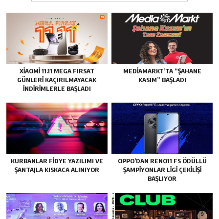
XIAOMI 11.11 MEGA FIRSAT
MEDIAMARKT’TA “ŞAHANE
GÜNLERI KAÇIRILMAYACAK
KASIM” BAŞLADI
İNDIRIMLERLE BAŞLADI
KURBANLAR FIDYE YAZILIMI VE
OPPO’DAN RENO11 FS ÖDÜLLÜ
ŞANTAJLA KISKACA ALINIYOR
ŞAMPIYONLAR LIGI ÇEKILIŞI
BAŞLIYOR