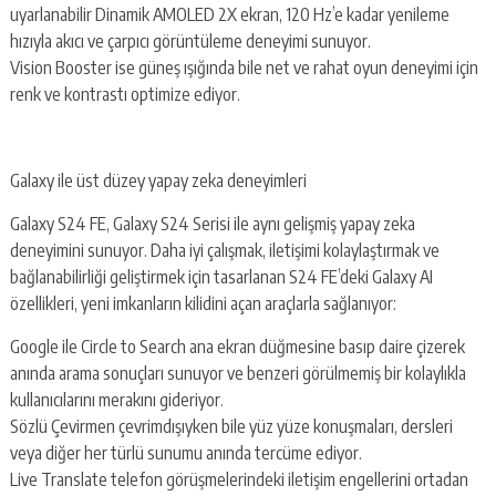
uyarlanabilir Dinamik AMOLED 2X ekran, 120 Hz’e kadar yenileme
hızıyla akıcı ve çarpıcı görüntüleme deneyimi sunuyor.
Vision Booster ise güneş ışığında bile net ve rahat oyun deneyimi için
renk ve kontrastı optimize ediyor.
Galaxy ile üst düzey yapay zeka deneyimleri
Galaxy S24 FE, Galaxy S24 Serisi ile aynı gelişmiş yapay zeka
deneyimini sunuyor. Daha iyi çalışmak, iletişimi kolaylaştırmak ve
bağlanabilirliği geliştirmek için tasarlanan S24 FE’deki Galaxy AI
özellikleri, yeni imkanların kilidini açan araçlarla sağlanıyor:
Google ile Circle to Search ana ekran düğmesine basıp daire çizerek
anında arama sonuçları sunuyor ve benzeri görülmemiş bir kolaylıkla
kullanıcılarını merakını gideriyor.
Sözlü Çevirmen çevrimdışıyken bile yüz yüze konuşmaları, dersleri
veya diğer her türlü sunumu anında tercüme ediyor.
Live Translate telefon görüşmelerindeki iletişim engellerini ortadan