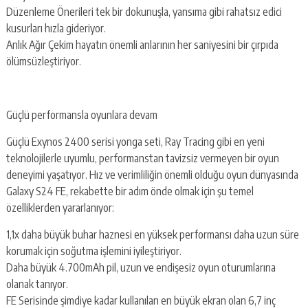
Düzenleme Önerileri tek bir dokunuşla, yansıma gibi rahatsız edici
kusurları hızla gideriyor.
Anlık Ağır Çekim hayatın önemli anlarının her saniyesini bir çırpıda
ölümsüzleştiriyor.
Güçlü performansla oyunlara devam
Güçlü Exynos 2400 serisi yonga seti, Ray Tracing gibi en yeni
teknolojilerle uyumlu, performanstan tavizsiz vermeyen bir oyun
deneyimi yaşatıyor. Hız ve verimliliğin önemli olduğu oyun dünyasında
Galaxy S24 FE, rekabette bir adım önde olmak için şu temel
özelliklerden yararlanıyor:
1,1x daha büyük buhar haznesi en yüksek performansı daha uzun süre
korumak için soğutma işlemini iyileştiriyor.
Daha büyük 4.700mAh pil, uzun ve endişesiz oyun oturumlarına
olanak tanıyor.
FE Serisinde şimdiye kadar kullanılan en büyük ekran olan 6,7 inç