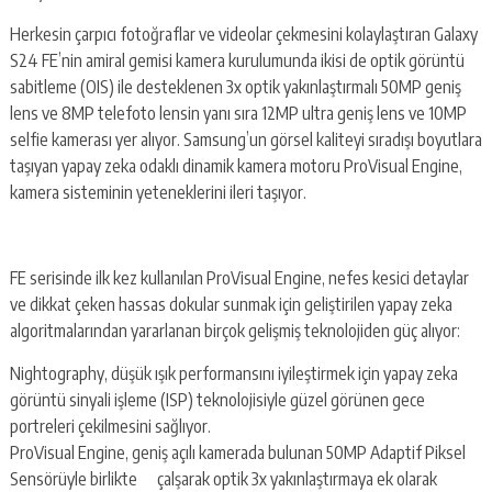
Herkesin çarpıcı fotoğraflar ve videolar çekmesini kolaylaştıran Galaxy
S24 FE’nin amiral gemisi kamera kurulumunda ikisi de optik görüntü
sabitleme (OIS) ile desteklenen 3x optik yakınlaştırmalı 50MP geniş
lens ve 8MP telefoto lensin yanı sıra 12MP ultra geniş lens ve 10MP
selfie kamerası yer alıyor. Samsung’un görsel kaliteyi sıradışı boyutlara
taşıyan yapay zeka odaklı dinamik kamera motoru ProVisual Engine,
kamera sisteminin yeteneklerini ileri taşıyor.
FE serisinde ilk kez kullanılan ProVisual Engine, nefes kesici detaylar
ve dikkat çeken hassas dokular sunmak için geliştirilen yapay zeka
algoritmalarından yararlanan birçok gelişmiş teknolojiden güç alıyor:
Nightography, düşük ışık performansını iyileştirmek için yapay zeka
görüntü sinyali işleme (ISP) teknolojisiyle güzel görünen gece
portreleri çekilmesini sağlıyor.
ProVisual Engine, geniş açılı kamerada bulunan 50MP Adaptif Piksel
Sensörüyle birlikte çalşarak optik 3x yakınlaştırmaya ek olarak