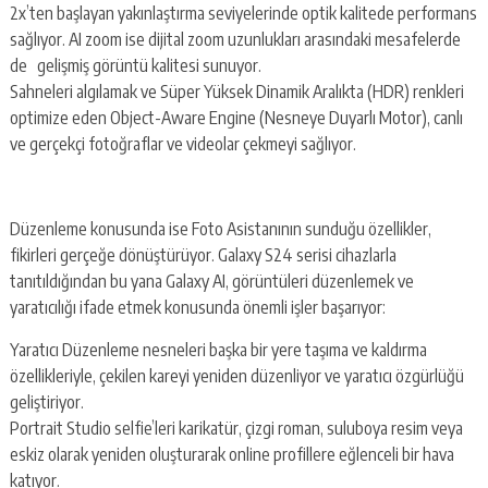
2x’ten başlayan yakınlaştırma seviyelerinde optik kalitede performans
sağlıyor. AI zoom ise dijital zoom uzunlukları arasındaki mesafelerde
de gelişmiş görüntü kalitesi sunuyor.
Sahneleri algılamak ve Süper Yüksek Dinamik Aralıkta (HDR) renkleri
optimize eden Object-Aware Engine (Nesneye Duyarlı Motor), canlı
ve gerçekçi fotoğraflar ve videolar çekmeyi sağlıyor.
Düzenleme konusunda ise Foto Asistanının sunduğu özellikler,
fikirleri gerçeğe dönüştürüyor. Galaxy S24 serisi cihazlarla
tanıtıldığından bu yana Galaxy AI, görüntüleri düzenlemek ve
yaratıcılığı ifade etmek konusunda önemli işler başarıyor:
Yaratıcı Düzenleme nesneleri başka bir yere taşıma ve kaldırma
özellikleriyle, çekilen kareyi yeniden düzenliyor ve yaratıcı özgürlüğü
geliştiriyor.
Portrait Studio selfie’leri karikatür, çizgi roman, suluboya resim veya
eskiz olarak yeniden oluşturarak online profillere eğlenceli bir hava
katıyor.