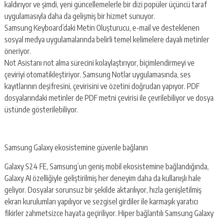
kaldırıyor ve şimdi, yeni güncellemelerle bir dizi popüler üçüncü taraf
uygulamasıyla daha da gelişmiş bir hizmet sunuyor.
Samsung Keyboard’daki Metin Oluşturucu, e-mail ve desteklenen
sosyal medya uygulamalarında belirli temel kelimelere dayalı metinler
öneriyor.
Not Asistanı not alma sürecini kolaylaştırıyor, biçimlendirmeyi ve
çeviriyi otomatikleştiriyor. Samsung Notlar uygulamasında, ses
kayıtlarının deşifresini, çevirisini ve özetini doğrudan yapıyor. PDF
dosyalarındaki metinler de PDF metni çevirisi ile çevrilebiliyor ve dosya
üstünde gösterilebiliyor.
Samsung Galaxy ekosistemine güvenle bağlanın
Galaxy S24 FE, Samsung’un geniş mobil ekosistemine bağlandığında,
Galaxy AI özelliğiyle geliştirilmiş her deneyim daha da kullanışlı hale
geliyor. Dosyalar sorunsuz bir şekilde aktarılıyor, hızla genişletilmiş
ekran kurulumları yapılıyor ve sezgisel girdiler ile karmaşık yaratıcı
fikirler zahmetsizce hayata geçiriliyor. Hiper bağlantılı Samsung Galaxy