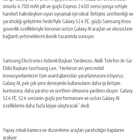
ömürlü 4.700 mAh pili ve güçlü Exynos 2400 serisi yonga setiyle
hareket halindeyken oyun oynamak için ideal. İletişimi, üretkenliği ve
yaratıcılığı geliştirme hedefiyle Galaxy S24 FE, güçlü Samsung Knox
güvenlik özellikleriyle korunan üstün Galaxy AI araçları ve ekosistem
bağlantı yeteneklerini ikonik tasarımda sunuyor.
Samsung Electronics Kıdemli Başkan Yardımcısı, Akıllı Telefon Ar-Ge
Ekibi Başkanı SeaYoung Lee, “Herkesin en yeni mobil
inovasyonlarımızın tüm avantajlarından yararlanmasını istiyoruz.
Galaxy AI, pek çok yeni deneyimle kullanıcıların daha iyi iletişim
kurmasına, daha yaratıcı ve üretken olmasına yardımcı oluyor. Galaxy
S24 FE, S24 serisinin güçlü performansını ve üstün Galaxy AI
özelliklerini daha fazla kişiye ulaştıracak” dedi.
Yapay zekalı kamera ve düzenleme araçları yaratıcılığın kapılarını
aralıyor