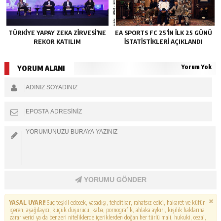
TÜRKIYE YAPAY ZEKA ZIRVESI’NE
EA SPORTS FC 25’IN İLK 25 GÜNÜ
REKOR KATILIM
İSTATISTIKLERI AÇIKLANDI
Yorum Yok
YORUM ALANI
YORUMU GÖNDER
YASAL UYARI!
Suç teşkil edecek, yasadışı, tehditkar, rahatsız edici, hakaret ve küfür
içeren, aşağılayıcı, küçük düşürücü, kaba, pornografik, ahlaka aykırı, kişilik haklarına
zarar verici ya da benzeri niteliklerde içeriklerden doğan her türlü mali, hukuki, cezai,